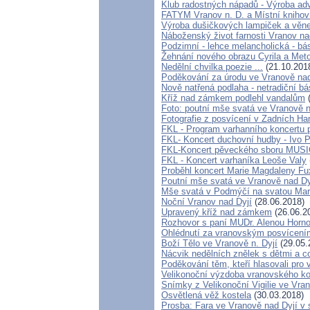
Klub radostných nápadů - Výroba ad
FATYM Vranov n. D. a Místní knihov
Výroba dušičkových lampiček a věne
Náboženský život farnosti Vranov nad
Podzimní - lehce melancholická - bá
Žehnání nového obrazu Cyrila a Met
Nedělní chvilka poezie ...
(21.10.201
Poděkování za úrodu ve Vranově nad
Nově natřená podlaha - netradiční b
Kříž nad zámkem podlehl vandalům
(
Foto: poutní mše svatá ve Vranově n
Fotografie z posvícení v Zadních H
FKL - Program varhanního koncertu 
FKL- Koncert duchovní hudby - Ivo P
FKL-Koncert pěveckého sboru MUS
FKL - Koncert varhaníka Leoše Valy
Proběhl koncert Marie Magdaleny Fux
Poutní mše svatá ve Vranově nad Dy
Mše svatá v Podmýčí na svatou Mar
Noční Vranov nad Dyjí
(28.06.2018)
Upravený kříž nad zámkem
(26.06.2
Rozhovor s paní MUDr. Alenou Horn
Ohlédnutí za vranovským posvícení
Boží Tělo ve Vranově n. Dyjí
(29.05.
Nácvik nedělních znělek s dětmi a co
Poděkování těm, kteří hlasovali pro 
Velikonoční výzdoba vranovského ko
Snímky z Velikonoční Vigilie ve Vra
Osvětlená věž kostela
(30.03.2018)
Prosba: Fara ve Vranově nad Dyjí v