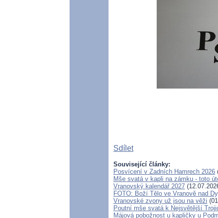
Sdílet
Související články:
Posvícení v Zadních Hamrech 2026
Mše svatá v kapli na zámku - toto úte
Vranovský kalendář 2027
(12.07.202
FOTO: Boží Tělo ve Vranově nad Dy
Vranovské zvony už jsou na věži
(01
Poutní mše svatá k Nejsvětější Troj
Májová pobožnost u kapličky u Pod