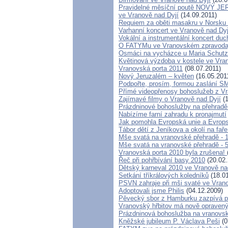
Pravidelné měsíční poutě NOVÝ 
ve Vranově nad Dyjí
(14.09.2011)
Requiem za oběti masakru v Norsku 
Varhanní koncert ve Vranově nad Dyj
Vokální a instrumentální koncert du
O FATYMu ve Vranovském zpravoda
Osmáci na vycházce u Maria Schutz
Květinová výzdoba v kostele ve Vra
Vranovská porta 2011
(08.07.2011)
Nový Jeruzalém – květen
(16.05.201
Podpořte, prosím, formou zaslání S
Přímé videopřenosy bohoslužeb z V
Zajímavé filmy o Vranově nad Dyjí
(1
Prázdninové bohoslužby na přehradě
Nabízíme farní zahradu k pronajmutí
Jak pomohla Evropská unie a Evrops
Tábor dětí z Jeníkova a okolí na fař
Mše svatá na vranovské přehradě - 1
Mše svatá na vranovské přehradě - 5
Vranovská porta 2010 byla zrušena!
Řeč při pohřbívání basy 2010
(20.02.
Dětský karneval 2010 ve Vranově na
Setkání tříkrálových koledníků
(18.01
PSVN zahraje při mši svaté ve Vran
Adoptovali jsme Philis
(04.12.2009)
Pěvecký sbor z Hamburku zazpívá př
Vranovský hřbitov má nově opravený
Prázdninová bohoslužba na vranovsk
Kněžské jubileum P. Václava Peši
(0