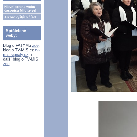
Hlavní strana webu
časopisu Milujte se!
Archiv vyšlých čísel
Spřátelené
weby:
Blog o FATYMu
zde
,
blog o TV-MIS.cz
tv-
mis.signaly.cz
a
další blog o TV-MIS
zde
.