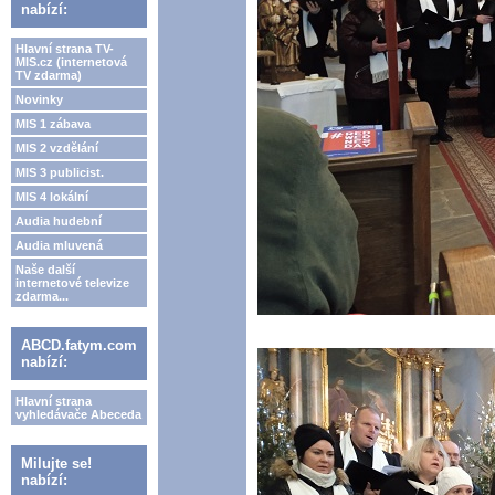
nabízí:
Hlavní strana TV-
MIS.cz (internetová
TV zdarma)
Novinky
MIS 1 zábava
MIS 2 vzdělání
MIS 3 publicist.
MIS 4 lokální
Audia hudební
Audia mluvená
Naše další
internetové televize
zdarma...
ABCD.fatym.com
nabízí:
Hlavní strana
vyhledávače Abeceda
Milujte se!
nabízí: