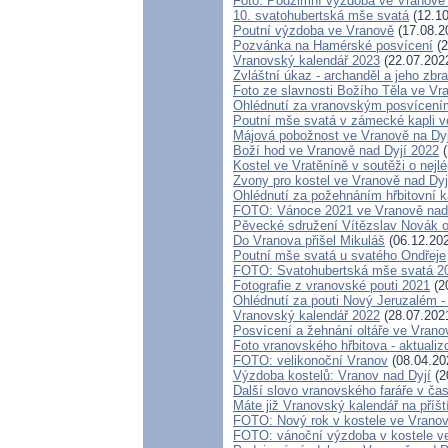
Foto: Podzimní výzdoba ve Vranov
10. svatohubertská mše svatá
(12.10
Poutní výzdoba ve Vranově
(17.08.2
Pozvánka na Hamérské posvícení
(2
Vranovský kalendář 2023
(22.07.202
Zvláštní úkaz - archanděl a jeho zbr
Foto ze slavnosti Božího Těla ve Vr
Ohlédnutí za vranovským posvícení
Poutní mše svatá v zámecké kapli v
Májová pobožnost ve Vranově na Dyj
Boží hod ve Vranově nad Dyjí 2022
(
Kostel ve Vratěníně v soutěži o ne
Zvony pro kostel ve Vranově nad Dyj
Ohlédnutí za požehnáním hřbitovní k
FOTO: Vánoce 2021 ve Vranově nad
Pěvecké sdružení Vítězslav Novák 
Do Vranova přišel Mikuláš
(06.12.20
Poutní mše svatá u svatého Ondřeje
FOTO: Svatohubertská mše svatá 2
Fotografie z vranovské pouti 2021
(2
Ohlédnutí za pouti Nový Jeruzalém -
Vranovský kalendář 2022
(28.07.202
Posvícení a žehnání oltáře ve Vrano
Foto vranovského hřbitova - aktualiz
FOTO: velikonoční Vranov
(08.04.20
Výzdoba kostelů: Vranov nad Dyjí
(2
Další slovo vranovského faráře v ča
Máte již Vranovský kalendář na příšt
FOTO: Nový rok v kostele ve Vranov
FOTO: vánoční výzdoba v kostele ve