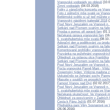
Vranovské vodopády po oblevě
(10.0
Zimní vodopády
(04.03.2018)
Fotky z vánočního koncertu ve Vran
Foto z půlnoční mše svaté ve Vrano
Betlémské světlo si už teď můžete v
Vranovský nástěnný kalendář 2018
(
Pouť Nový Jeruzalém ve Vranově n.
Setkání nad Písmem svatým na faře
Prosba o pomoc při opravě fary
(01.1
Nečekaná oprava vranovské fary
(16
6. svatohubertská mše svatá
(08.10.
Adorační den a poděkování za úrodu
Setkání nad Písmem svatým na faře
Komentované prohlídky vranovského
Pozvánka na požehnání vranovských
Ohlednutí za oslavou otce Františka
Setkání nad Písmem svatým na faře
Pouť Nový Jeruzalém ve Vranově n. D
Pocta vranovské Panně Marii - Vítě
Znojemský týden: Vítězná madona z
Uskutečnilo se žehnání sochy Panny
Hlasujte v soutěži ve prospěch soc
Farnost Vranov nad Dyjí
(02.02.2017
Pouť Nový Jeruzalém ve Vranově n. 
5. svatohubertská mše svatá ve Vran
Nečekaná skutečnost: Ve Vranově má
Ohlédnutí za posvícením v Zadních
Cesta k Pánu Ježíši
(01.07.2016)
Přednáška paní Věry Sosnarové ve Vr
(26.06.2016)