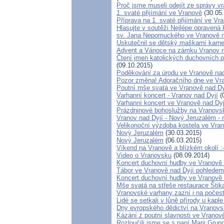
Proč jsme museli odejít ze správy 
1. svaté přijímání ve Vranově
(30.05
Příprava na 1. svaté přijímání ve Vr
Hlasujte v soutěži Nejlépe opravená
sv. Jana Nepomuckého ve Vranově 
Uskutečnil se dětský maškarní karn
Advent a Vánoce na zámku Vranov n
Čtení jmen katolických duchovních p
(09.10.2015)
Poděkování za úrodu ve Vranově nad
Pozor změna! Adoračního dne ve Vra
Poutní mše svatá ve Vranově nad Dy
Varhanní koncert - Vranov nad Dyjí
(
Varhanní koncert ve Vranově nad Dyj
Prázdninové bohoslužby na Vranovs
Vranov nad Dyjí - Nový Jeruzalém -
Velikonoční výzdoba kostela ve Vran
Nový Jeruzalém
(30.03.2015)
Nový Jeruzalém
(06.03.2015)
Víkend na Vranově a blízkém okolí :-
Video o Vranovsku
(08.09.2014)
Koncert duchovní hudby ve Vranově 
Tábor ve Vranově nad Dyjí pohlede
Koncert duchovní hudby ve Vranově 
Mše svatá na střeše restaurace Štik
Vranovské varhany zazní i na počes
Lidé se setkali v lůně přírody u kap
Dny evropského dědictví na Vranov
Kázání z poutní slavnosti ve Vranově
Rozloučili jsme se s paní Marii Gru