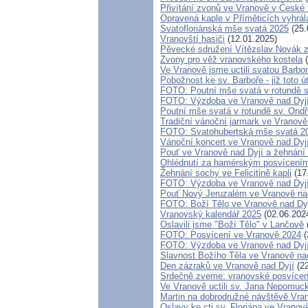
Přivítání zvonů ve Vranově v České t
Opravená kaple v Příměticích vyhrál
Svatofloriánská mše svatá 2025
(25.
Vranovští hasiči
(12.01.2025)
Pěvecké sdružení Vítězslav Novák 
Zvony pro věž vranovského kostela
(
Ve Vranově jsme uctili svatou Barbo
Pobožnost ke sv. Barboře - již toto ú
FOTO: Poutní mše svatá v rotundě s
FOTO: Výzdoba ve Vranově nad Dyj
Poutní mše svatá v rotundě sv. Ondř
Tradiční vánoční jarmark ve Vranově
FOTO: Svatohubertská mše svatá 2
Vánoční koncert ve Vranově nad Dyj
Pouť ve Vranově nad Dyjí a žehnání
Ohlédnutí za hamérským posvícení
Žehnání sochy ve Felicitině kapli
(17
FOTO: Výzdoba ve Vranově nad Dyj
Pouť Nový Jeruzalém ve Vranově nad
FOTO: Boží Tělo ve Vranově nad Dy
Vranovský kalendář 2025
(02.06.202
Oslavili jsme "Boží Tělo" v Lančově
FOTO: Posvícení ve Vranově 2024
(
FOTO: Výzdoba ve Vranově nad Dyj
Slavnost Božího Těla ve Vranově na
Den zázraků ve Vranově nad Dyjí
(22
Srdečně zveme: vranovské posvícen
Ve Vranově uctili sv. Jana Nepomuc
Martin na dobrodružné návštěvě Vra
Oslavy ke cti sv. Floriána ve Vranov