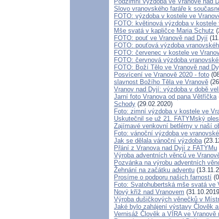
Podzimní výzdoba ve Vranově nad D
Slovo vranovského faráře k součas
FOTO: výzdoba v kostele ve Vranov
FOTO: květinová výzdoba v kostele 
Mše svatá v kapličce Maria Schutz
(
FOTO: pouť ve Vranově nad Dyjí
(11
FOTO: pouťová výzdoba vranovskéh
FOTO: červenec v kostele ve Vrano
FOTO: červnová výzdoba vranovské
FOTO: Boží Tělo ve Vranově nad Dy
Posvícení ve Vranově 2020 - foto
(08
slavnost Božího Těla ve Vranově
(26
Vranov nad Dyjí: výzdoba v době ve
Jarní foto Vranova od pana Větříčka
Schody
(29.02.2020)
Foto: zimní výzdoba v kostele ve Vr
Uskutečnil se už 21. FATYMský ples
Zajímavé venkovní betlémy v naší ob
Foto: vánoční výzdoba ve vranovské
Jak se dělala vánoční výzdoba
(23.1
Přání z Vranova nad Dyjí z FATYMu
Výroba adventních věnců ve Vranově
Pozvánka na výrobu adventních věnc
Žehnání na začátku adventu
(13.11.2
Prosíme o podporu našich farností
(0
Foto: Svatohubertská mše svatá ve 
Nový kříž nad Vranovem
(31.10.2019
Výroba dušičkových věnečků v Místn
Jaké bylo zahájení výstavy Člověk 
Vernisáž Člověk a VÍRA ve Vranově 