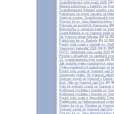
Svatofloriánská mše svatá 2026
(14.
Májová pobožnost u kapličky ve Vra
Svatofloriánské žehnání nového zás
Pobožnost na místě zázraků na Hal
Srdečně zveme: Svatofloriánská mš
Procesí ke sv. Janu Nepomuckému
(
Putování po kostelích Vranovska
(05
Bohoslužby v zámecké kapli ve Vran
Svatá Barbora je ve Vranově stále u
Do Vranova příjde Mikuláš
(02.12.20
Pobožnost ke sv. Barboře
(01.12.202
Poutní mše svatá v rotundě sv. Ond
Vranovský kalendář 2026
(19.11.202
FOTO: Hubertská mše svatá 2025
(0
Prosba o příspěvek na zavěšení zvo
13. svatohubertská mše svatá
(01.10
Jak probíhá týden mariánských pobož
Týden mariánských pobožností ve far
Poutní mše svatá ve Vranově nad Dy
Znojemský týden: Ve Vranově založil
Svěcení zvonů ve Vranově v České t
Boží Tělo ve Vranově nad Dyjí
(07.0
Foto ze svěcení zvonů ve Vranově n
Květinová výzdoba v kostele ve Vra
Květinová výzdoba v kostele ve Vra
Poutní mše svatá k Nejsvětější Troj
Poděkování na Hallamasskově vyhlí
Oslavy ke cti sv. Floriána ve Vranov
Svěcení zvonů ve Vranově nad Dyjí
Procesí ke sv. Janu Nepomuckému
(