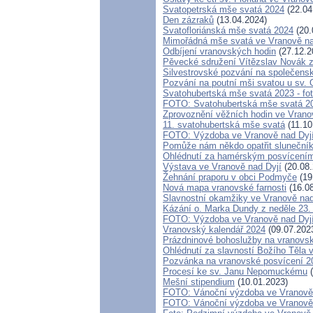
Svatopetrská mše svatá 2024
(22.04
Den zázraků
(13.04.2024)
Svatofloriánská mše svatá 2024
(20.
Mimořádná mše svatá ve Vranově na
Odbíjení vranovských hodin
(27.12.2
Pěvecké sdružení Vítězslav Novák z
Silvestrovské pozvání na společens
Pozvání na poutní mši svatou u sv. 
Svatohubertská mše svatá 2023 - fo
FOTO: Svatohubertská mše svatá 2
Zprovoznění věžních hodin ve Vrano
11. svatohubertská mše svatá
(11.10
FOTO: Výzdoba ve Vranově nad Dyj
Pomůže nám někdo opatřit sluneční
Ohlédnutí za hamérským posvícení
Výstava ve Vranově nad Dyjí
(20.08.
Žehnání praporu v obci Podmyče
(19
Nová mapa vranovské farnosti
(16.08
Slavnostní okamžiky ve Vranově nad
Kázání o. Marka Dundy z neděle 23.
FOTO: Výzdoba ve Vranově nad Dyj
Vranovský kalendář 2024
(09.07.202
Prázdninové bohoslužby na vranovs
Ohlédnutí za slavností Božího Těla 
Pozvánka na vranovské posvícení 2
Procesí ke sv. Janu Nepomuckému
(
Mešní stipendium
(10.01.2023)
FOTO: Vánoční výzdoba ve Vranově n
FOTO: Vánoční výzdoba ve Vranově 