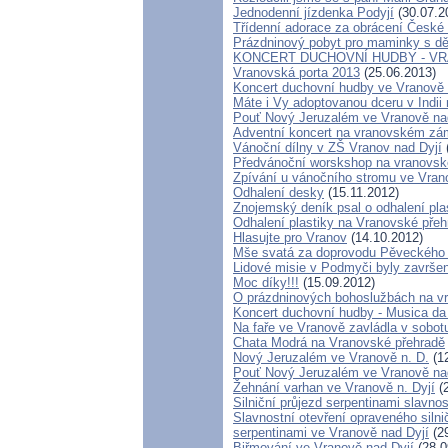
Jednodenní jízdenka Podyjí
(30.07.2
Třídenní adorace za obrácení České 
Prázdninový pobyt pro maminky s dě
KONCERT DUCHOVNÍ HUDBY - VR
Vranovská porta 2013
(25.06.2013)
Koncert duchovní hudby ve Vranově n
Máte i Vy adoptovanou dceru v Indii 
Pouť Nový Jeruzalém ve Vranově na
Adventní koncert na vranovském z
Vánoční dílny v ZŠ Vranov nad Dyjí
Předvánoční worskshop na vranovs
Zpívání u vánočního stromu ve Vran
Odhalení desky
(15.11.2012)
Znojemský deník psal o odhalení pla
Odhalení plastiky na Vranovské přeh
Hlasujte pro Vranov
(14.10.2012)
Mše svatá za doprovodu Pěveckého 
Lidové misie v Podmyči byly završen
Moc díky!!!
(15.09.2012)
O prázdninových bohoslužbách na vr
Koncert duchovní hudby - Musica da
Na faře ve Vranově zavládla v sobo
Chata Modrá na Vranovské přehradě
Nový Jeruzalém ve Vranově n. D.
(12
Pouť Nový Jeruzalém ve Vranově na
Žehnání varhan ve Vranově n. Dyjí
(2
Silniční průjezd serpentinami slavno
Slavnostní otevření opraveného silni
serpentinami ve Vranově nad Dyjí
(29
Biřmování ve Vranově nad Dyjí
(28.0