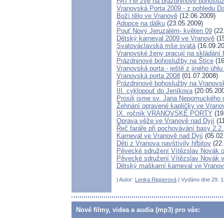
FATYM zve na prázdninové bohosluž
Vranovská Porta 2009 - z pohledu D
Boží tělo ve Vranově
(12.06.2009)
Adopce na dálku
(23.05.2009)
Pouť Nový Jeruzalém- květen 09
(22
Dětský karneval 2009 ve Vranově
(15
Svatováclavská mše svatá
(16.09.20
Vranovské ženy pracují na skládání 
Prázdninové bohoslužby na Štice
(16
Vranovská porta - ještě z jiného úhlu
Vranovská porta 2008
(01.07.2008)
Prázdninové bohoslužby na Vranovsk
III. cyklopouť do Jeníkova
(20.05.20
Prosili jsme sv. Jana Nepomuckého 
Žehnání opravené kapličky ve Vrano
IX. ročník VRANOVSKÉ PORTY
(19
Oprava věže ve Vranově nad Dyjí
(11
Řeč faráře při pochovávání basy 2.2
Karneval ve Vranově nad Dyjí
(05.02
Děti z Vranova navštívily hřbitov
(22.
Pěvecké sdružení Vítězslav Novák 
Pěvecké sdružení Vítězslav Novák v
Dětský maškarní karneval ve Vranov
| Autor:
Lenka Ripperová
| Vydáno dne 29. 11
Nové filmy, videa a audia (mp3) pro vás: