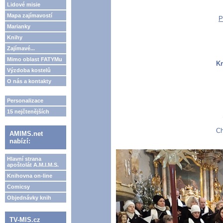
Lidové misie
Mapa zajímavostí
P
Marianky
Knihy
Zajímavé...
Mimo oblast FATYMu
Kr
Výzdoba kostelů
O nás a kontakty
Personalizace
15 nejčtenějších
Ch
AMIMS.net
nabízí:
Hlavní strana
apoštolát A.M.I.M.S.
Knihovna on-line
Comicsy
Objednávky knih
TV-MIS.cz