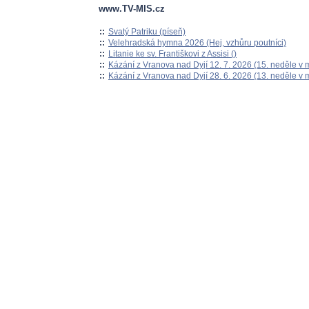
www.TV-MIS.cz
::
Svatý Patriku (píseň)
::
Velehradská hymna 2026 (Hej, vzhůru poutníci)
::
Litanie ke sv. Františkovi z Assisi ()
::
Kázání z Vranova nad Dyjí 12. 7. 2026 (15. neděle v 
::
Kázání z Vranova nad Dyjí 28. 6. 2026 (13. neděle v 