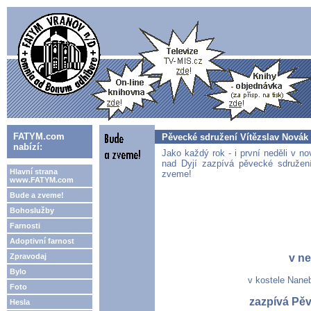
FATYM.com
Pěvecké sdružení Vítězslav Nov
nabízí:
Jako každý rok - i první neděli v n
nad Dyjí zazpívá pěvecké sdružen
Hlavní strana
zveme!
www.FATYM.com
Bude a zveme!
Bohoslužby
Farnosti
Adoptivní farnost
Zpravodaj
v ne
Bylo
v kostele Nane
Foto
zazpívá Pěv
Hesla