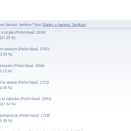
vní farnost Jeníkov? (viz
články o farnosti Jeníkov
)
 o co jde
(Počet hlasů: 2226)
(17.25 %)
m zaslechl
(Počet hlasů: 1747)
3.54 %)
áznovství
(Počet hlasů: 1694)
3.13 %)
 to sleduji
(Počet hlasů: 1723)
3.35 %)
o to zajímám
(Počet hlasů: 2263)
(17.54 %)
spolupracuji
(Počet hlasů: 1728)
3.39 %)