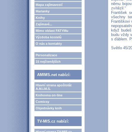
němu bojova
Mapa zajímavostí
zvítězil.“
Marianky
František s
všechny tem
Knihy
Františkovi 
Zajímavé...
nepopsateln
když budeš 
Mimo oblast FATYMu
budu vždy v 
Výzdoba kostelů
s ďáblem. P.
O nás a kontakty
Světlo 45/2
Personalizace
15 nejčtenějších
AMIMS.net nabízí:
Hlavní strana apoštolát
A.M.I.M.S.
Knihovna on-line
Comicsy
Objednávky knih
TV-MIS.cz nabízí:
Hlavní strana TV-MIS.cz