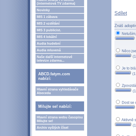
(internetová TV zdarma)
Novinky
Sdílet
MIS 1 zábava
MIS 2 vzdělání
Znáš adopti
MIS 3 publicist.
Netuším,
MIS 4 lokální
Audia hudební
Audia mluvená
Něco jse
(1
Naše další internetové
televize zdarma...
Je to bl
(1
ABCD.fatym.com
nabízí:
Zpovzdálí
Hlavní strana vyhledávače
(1
Abeceda
Dost se 
Milujte se! nabízí:
Hlavní strana webu časopisu
Aktivně 
Milujte se!
(1
Archiv vyšlých čísel