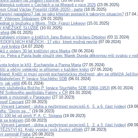
hovní správy na Svatém Hostýně.
(18.06.2025)
áhenská svěcení v Čechách a na Moravě v roce 2025
(23.05.2025)
sor Ctirad Václav Pospíšil (1958–2025) - parte
(18.05.2025)
sťanství napadáno? Jak se jako křesťan postavit k takovým situacím?
(17.04.
 P. Vilémem Štěpánem
(29.01.2025)
ednat si brožurku o Mons. ThDr. Franzi Linkeovi
(15.01.2025)
V KNĚŽSKÉ SLUŽBĚ
(10.01.2025)
žehná
(06.01.2025)
zahájení výstavy o kněžích Janu Bulovi a Václavu Drbolovi
(03.11.2024)
DOFILNÍCH KNĚŽÍCH - 17 věcí, které možná nevíte
(07.09.2024)
e své kněze
(14.07.2024)
pků z oslavy 30 let kněžství otce Marka
(30.06.2024)
 sv. Petra a Pavla bude sloužit otec Marek Dunda děkovnou mši svatou v rodi
)
vota kněze je kříž, Eucharistie a Panna Maria
(27.05.2024)
yšší a věčný velekněz je přítomen v každém knězi
(27.05.2024)
kland: Kněží si musí osvojit eucharistickou zbožnost, aby se přiblížili Ježíšo
 blahořečení P. Ignáce Stuchlého SDB
(06.01.2024)
m, jak věřili
(05.01.2024)
mrti služebníka Božího P. Ignáce Stuchlého SDB (1869–1953)
(05.01.2024)
 Světového apoštolátu Fatimy v ČR
(01.01.2024)
ánek o misionáři v Paraguayi
(27.10.2023)
Josef Cassant
(22.09.2023)
 Vincent Lampert - úloha a nezbytnost exorcistů 4., 5. a 6. část (video)
(19.09
ffa: "Divím se..."
(19.09.2023)
í 100 let od úmrtí P. A. C. Stojana
(19.09.2023)
át se knězem
(10.09.2023)
 Vincent Lampert - úloha a nezbytnost exorcistů 1., 2. a 3. část (video)
(09.09
ĚZSTVÍ 61: Kněz vypráví svůj životní příběh
(27.08.2023)
ký seminář Praha
(20.08.2023)