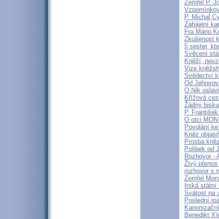
Zemřel P. J
Vzpomínková
P. Michal C
Zahájení ka
Fra Mario K
Zkušenost k
5 sester, kt
Svěcení stá
Kněží, nevz
Vize kněžstv
Svědectví kn
Od Jehovova
O.Nik oslav
Křížová cest
Žádný bisku
P. František
O otci MO
Povolání ke
Kněz objasň
Prosba kně
Polibek od J
Rozhovor - 
Živý přenos
rozhovor s 
Zemřel Mons
Irská státn
Svátost na u
Poslední ro
Kanonizační
Benedikt XV