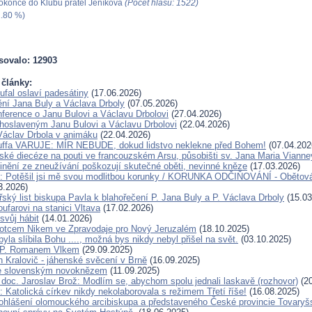
okonce do Klubu přátel Jeníkova
(Počet hlasů: 1522)
.80 %)
sovalo: 12903
 články:
ufal oslaví padesátiny
(17.06.2026)
ění Jana Buly a Václava Drboly
(07.05.2026)
ference o Janu Bulovi a Václavu Drbolovi
(27.04.2026)
lahoslaveným Janu Bulovi a Václavu Drbolovi
(22.04.2026)
Václav Drbola v animáku
(22.04.2026)
Kuffa VARUJE: MÍR NEBUDE, dokud lidstvo neklekne před Bohem!
(07.04.202
ské diecéze na pouti ve francouzském Arsu, působišti sv. Jana Maria Vianne
inění ze zneužívání poškozují skutečné oběti, nevinné kněze
(17.03.2026)
u: Potěšil jsi mě svou modlitbou korunky / KORUNKA ODČIŇOVÁNÍ - Obětová
3.2026)
ský list biskupa Pavla k blahořečení P. Jana Buly a P. Václava Drboly
(15.03
oufarovi na stanici Vltava
(17.02.2026)
svůj hábit
(14.01.2026)
otcem Nikem ve Zpravodaje pro Nový Jeruzalém
(18.10.2025)
la slíbila Bohu ...., možná bys nikdy nebyl přišel na svět.
(03.10.2025)
 P. Romanem Vlkem
(29.09.2025)
n Kralovič - jáhenské svěcení v Brně
(16.09.2025)
e slovenským novoknězem
(11.09.2025)
doc. Jaroslav Brož: Modlím se, abychom spolu jednali laskavě (rozhovor)
(20
 Katolická církev nikdy nekolaborovala s režimem Třetí říše!
(16.08.2025)
ohlášení olomouckého arcibiskupa a představeného České provincie Tovaryš