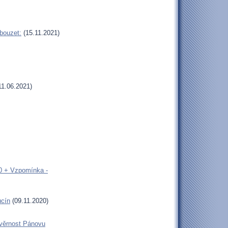
bouzet:
(15.11.2021)
11.06.2021)
00 + Vzpomínka -
ucín
(09.11.2020)
 věrnost Pánovu