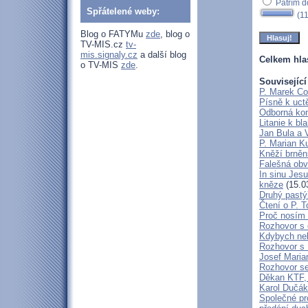
Patřím d
Spřátelené weby:
(11
Blog o FATYMu
zde
, blog o
TV-MIS.cz
tv-
mis.signaly.cz
a další blog
Celkem hla
o TV-MIS
zde
.
Související
P. Marek Co
Písně k uct
Odborná kon
Litanie k b
Jan Bula a 
P. Marian 
Kněží brněn
Falešná obv
In sinu Jes
kněze
(15.0
Druhý pastýř
Čtení o P. T
Proč nosím 
Rozhovor s 
Kdybych neby
Rozhovor s
Josef Maria
Rozhovor s
Děkan KTF, 
Karol Dučák:
Společné pr