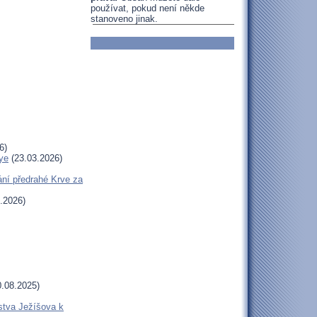
používat, pokud není někde
stanoveno jinak.
6)
ye
(23.03.2026)
ní předrahé Krve za
.2026)
.08.2025)
stva Ježíšova k