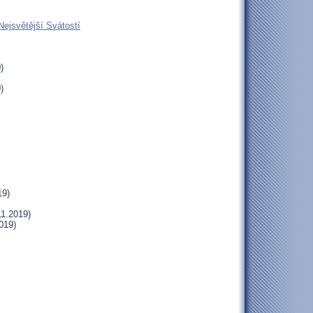
Nejsvětější Svátostí
)
)
19)
11.2019)
019)