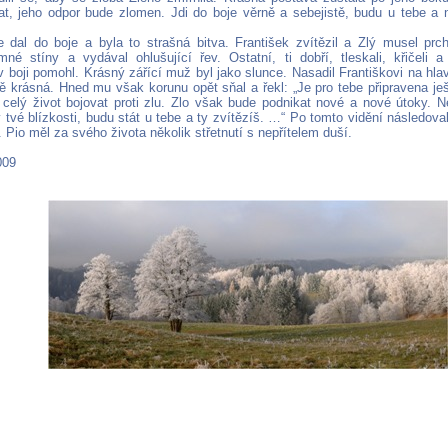
t, jeho odpor bude zlomen. Jdi do boje věrně a sebejistě, budu u tebe a 
e dal do boje a byla to strašná bitva. František zvítězil a Zlý musel pr
né stíny a vydával ohlušující řev. Ostatní, ti dobří, tleskali, křičeli a 
v boji pomohl. Krásný zářící muž byl jako slunce. Nasadil Františkovi na hla
ě krásná. Hned mu však korunu opět sňal a řekl: „Je pro tebe připravena ješ
celý život bojovat proti zlu. Zlo však bude podnikat nové a nové útoky. N
tvé blízkosti, budu stát u tebe a ty zvítězíš. …“ Po tomto vidění následova
 Pio měl za svého života několik střetnutí s nepřítelem duší.
009