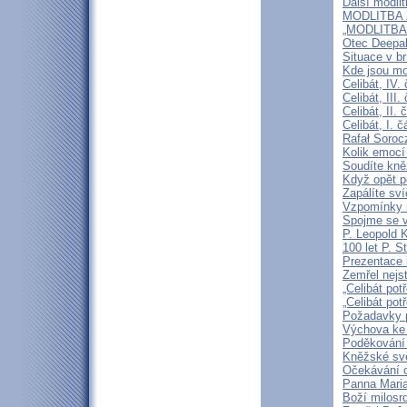
Další modli
MODLITBA ZA
„MODLITBA
Otec Deepak
Situace v b
Kde jsou mo
Celibát, IV.
Celibát, III
Celibát, II
Celibát, I. 
Rafał Soroc
Kolik emocí
Soudíte kně
Když opět p
Zapálíte sv
Vzpomínky n
Spojme se v
P. Leopold 
100 let P. S
Prezentace k
Zemřel nejst
„Celibát pot
„Celibát pot
Požadavky p
Výchova ke 
Poděkování 
Kněžské svě
Očekávání o
Panna Maria
Boží milosrd