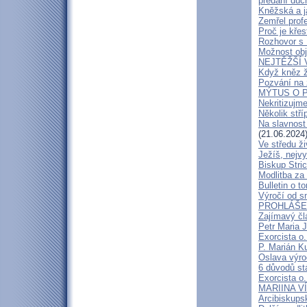
předání duc
Kněžská a j
Zemřel profe
Proč je kře
Rozhovor s
Možnost obj
NEJTĚŽŠÍ 
Když kněz 
Pozvání na 
MÝTUS O PE
Nekritizujm
Několik stří
Na slavnost
(21.06.2024
Ve středu ži
Ježíš, nejv
Biskup Stric
Modlitba za
Bulletin o to
Výročí od s
PROHLÁŠENÍ
Zajímavý čl
Petr Maria 
Exorcista o.
P. Marián Ku
Oslava výroč
6 důvodů st
Exorcista o.
MARIINA VÍT
Arcibiskups