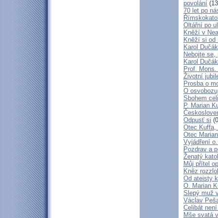
povolání
(13
70 let po ná
Římskokatoli
Oltářní po u
Kněží v Neap
Kněží si od 
Karol Dučák:
Nebojte se,
Karol Dučák:
Prof. Mons.
Životní jubi
Prosba o mo
O osvobozují
Sbohem cel
P. Marian Ku
Českosloven
Odpusť si
(0
Otec Kuffa, 
Otec Marian
Vyjádření o
Pozdrav a p
Ženatý katol
Můj přítel o
Kněz rozzlo
Od ateisty k
O. Marian K
Slepý muž 
Václav Peša
Celibát nen
Mše svatá v