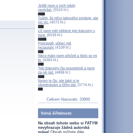
Ještě jsem o nich nikdy
neslyšel.
(5524 hl.)
Tuším, že něco takového existuje, ale
nic víc.
(4573 hl.)
Už jsem měl některé tyto tiskoviny v
ruce.
(6539 hl.)
Popravdě, vůbec mě
nezaujaly.
(4109 hl.)
Něco málo jsem přečetl a líbilo se mi
to.
(4383 hl.)
Tyto tiskoviny čtu pravidelně a jsem
za ně rád.
(4898 hl.)
Nejen je čtu, ale také si je
objednávám a šířím dál.
(3774 hl.)
Celkem hlasovalo: 33800
Volná šiřitelnost:
Na obsah tohoto webu si FATYM
nevyhrazuje žádná autorská
práva!
Obsah můžete dále