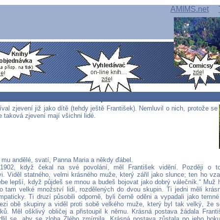
AMIMS.net
val zjevení již jako dítě (tehdy ještě František). Nemluvil o nich, protože se
 taková zjevení mají všichni lidé.
e mu andělé, svatí, Panna Maria a někdy ďábel.
 1902, když čekal na své povolání, měl František vidění. Později o 
i. Viděl statného, velmi krásného muže, který zářil jako slunce; ten ho vza
ebe lepší, když půjdeš se mnou a budeš bojovat jako dobrý válečník.“ Muž 
lo tam velké množství lidí, rozdělených do dvou skupin. Ti jedni měli krásn
mpaticky. Ti druzí působili odporně, byli černě oděni a vypadali jako temné 
zi obě skupiny a viděl proti sobě velkého muže, který byl tak velký, že
ků. Měl ošklivý obličej a přistoupil k němu. Krásná postava žádala Frant
dlil se, aby se zloba Zlého zmírnila. Krásná postava zůstala po jeho bok