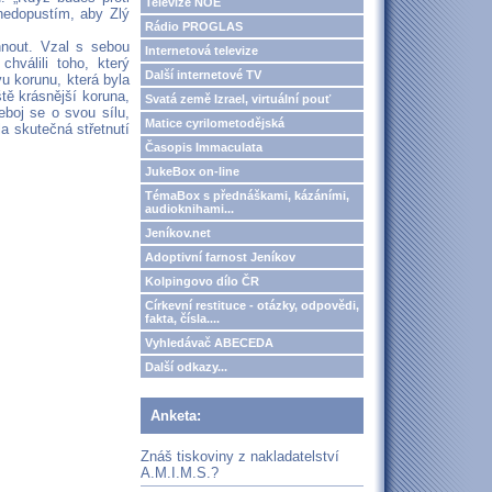
Televize NOE
nedopustím, aby Zlý
Rádio PROGLAS
chnout. Vzal s sebou
Internetová televize
chválili toho, který
Další internetové TV
vu korunu, která byla
tě krásnější koruna,
Svatá země Izrael, virtuální pouť
eboj se o svou sílu,
Matice cyrilometodějská
la skutečná střetnutí
Časopis Immaculata
JukeBox on-line
TémaBox s přednáškami, kázáními,
audioknihami...
Jeníkov.net
Adoptivní farnost Jeníkov
Kolpingovo dílo ČR
Církevní restituce - otázky, odpovědi,
fakta, čísla....
Vyhledávač ABECEDA
Další odkazy...
Anketa:
Znáš tiskoviny z nakladatelství
A.M.I.M.S.?