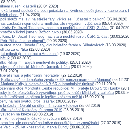
.08.2020)
silném rušení klášterů
(20.04.2020)
cká farnost společně s obcí pořádala na Květnou neděli jízdu v kabrioletu s 
licích obce.
(11.04.2020)
oli slouží mši sv. na střeše fary, věřící se jí účastní z balkonů
(05.04.2020)
nás zaslouží nejen úctu a modlitbu, ale i vyjádření vděčnosti
(05.04.2020)
 Kněz Dr. Jozef Tiso nebyl nacista a nechtěl rozbít ČSR, 2. část
(01.04.2020
 protože všichni jsme v Božích rukou
(30.03.2020)
 Kněz Dr. Jozef Tiso nebyl nacista a nechtěl rozbít ČSR, 1. část
(30.03.2020
 Petr Piťha: Jak se chovat?
(20.03.2020)
lea otce Mons. Josefa Fialy, dlouholetého faráře v Běhařovicích
(13.03.2020)
dlitbu za o. Nika
(12.03.2020)
cí milosti (k exhortaci o Amazonii)
(19.02.2020)
ibátu?
(03.02.2020)
ffa: Říkají mi, abych nemluvil do politiky.
(25.01.2020)
ský mučedník bl. Metoděj Dominik Trčka
(20.01.2020)
7.01.2020)
liberalismus a jeho "třídní nepřátelé"
(27.12.2019)
 Kuffa a světlo do našeho života (k 60. narozeninám otce Mariana)
(25.12.20
. Mariana Kuffy k hlasování NR SR o Istanbulské úmluvě
(29.11.2019)
ožehnání otce Montforta České republice: Milí přátelé Dvou Srdcí Lásky
(20.
ický kněz přesvědčivě vysvětluje, proč by kněží MĚLI žít v celibátu
(20.09.2
pouští kněžství, a přitom je lepším knězem než já
(16.09.2019)
bený na mši svatou prožil zázrak
(30.08.2019)
e kněžství. Obrátil se díky mši svaté v televizi
(25.08.2019)
uffa - kázání Klokočov, 9. srpna 2019
(23.08.2019)
vysvěcen na kněze
(20.08.2019)
 - 70. let výročí kněžského svěcení
(29.07.2019)
í problém, ale odpověď na kněze dopouštějící se zneužívání
(27.07.2019)
e Valči - 25. let kněžství o. Marka Dundy
(30.06.2019)