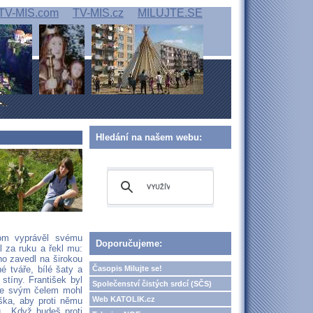
TV-MIS.com
TV-MIS.cz
MILUJTE.SE
Hledání na našem webu:
tom vyprávěl svému
Doporučujeme:
l za ruku a řekl mu:
ho zavedl na širokou
Časopis Milujte se!
é tváře, bílé šaty a
stíny. František byl
Společenství čistých srdcí (SČS)
 se svým čelem mohl
Web KATOLIK.cz
iška, aby proti němu
u. „Když budeš proti