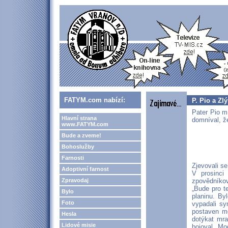
FATYM.com nabízí:
P. Pio a Zlý
Pater Pio mí
Hlavní strana
domníval, že
www.FATYM.com
Bude a zveme!
Bohoslužby
Farnosti
Zjevovali s
Adoptivní farnost
V prosinci
Zpravodaj
zpovědníkov
„Bude pro t
Bylo
planinu. By
Foto
vypadali sy
postaven me
Hesla
dotýkat mra
Lidové misie
bojoval. Mo