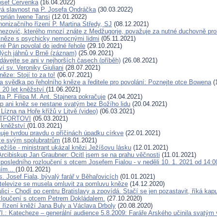
osef Červenka
(16.04.2022)
 slavnost na P. Josefa Ondráčka
(30.03.2022)
yprián Iwene Tansi
(12.01.2022)
nonizačního řízení P. Martina Středy, SJ
(08.12.2021)
nezović, kterého mnozí znáte z Medžugorje, považuje za nutné duchovně pro
něze s psychicky nemocnými lidmi
(05.11.2021)
eré Pán povolal do jedné řehole
(29.10.2021)
lých jáhnů v Brně (záznam)
(25.09.2021)
dávejte se ani v nejhorších časech (příběh)
(26.08.2021)
í sv. Veroniky Giuliani
(28.07.2021)
ěze: Stojí to za to!
(06.07.2021)
 svědka po řeholního kněze a ředitele pro povolání: Poznejte otce Bowena
(
í 20 let kněžství
(11.06.2021)
a P. Filipa M. Ant. Stajnera pokračuje
(24.04.2021)
p ani kněz se nestane svatým bez Božího lidu
(20.04.2021)
 Lízna na Hoře křížů v Litvě (video)
(06.03.2021)
NTFORTOVI
(05.03.2021)
 kněžství
(01.03.2021)
uje tvrdou pravdu o příčinách úpadku církve
(22.01.2021)
ze svým spolubratrům
(18.01.2021)
ežíše - ministrant ukázal knězi Ježíšovu lásku
(12.01.2021)
Arcibiskup Jan Graubner: Ocitl jsem se na prahu věčnosti
(11.01.2021)
 posledního rozloučení s otcem Josefem Fialou - v neděli 10. 1. 2021 od 14:
ním...
(10.01.2021)
. Josef Fiala, bývalý farář v Běhařovicích
(01.01.2021)
í televize se musela omluvit za pomluvu kněze
(14.12.2020)
lici - Chodí po centru Bratislavy a zpovídá. Stačí se jen pozastavit, říká kap
zloučení s otcem Petrem Dokládalem.
(27.10.2020)
 řízení kněží Jana Buly a Václava Drboly
(20.08.2020)
I.: Katecheze – generální audience 5.8.2009: Faráře Arského učinila svatým