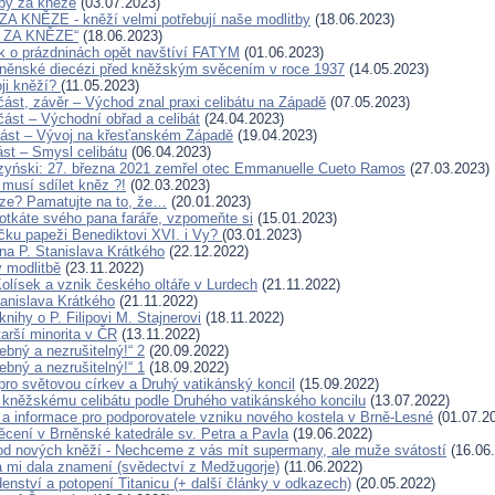
tby za kněze
(03.07.2023)
 KNĚZE - kněží velmi potřebují naše modlitby
(18.06.2023)
 ZA KNĚZE“
(18.06.2023)
 o prázdninách opět navštíví FATYM
(01.06.2023)
rněnské diecézi před kněžským svěcením v roce 1937
(14.05.2023)
ji kněží?
(11.05.2023)
 část, závěr – Východ znal praxi celibátu na Západě
(07.05.2023)
. část – Východní obřad a celibát
(24.04.2023)
. část – Vývoj na křesťanském Západě
(19.04.2023)
část – Smysl celibátu
(06.04.2023)
zyński: 27. března 2021 zemřel otec Emmanuelle Cueto Ramos
(27.03.2023)
 musí sdílet kněz ?!
(02.03.2023)
ze? Pamatujte na to, že…
(20.01.2023)
otkáte svého pana faráře, vzpomeňte si
(15.01.2023)
íčku papeži Benediktovi XVI. i Vy?
(03.01.2023)
a P. Stanislava Krátkého
(22.12.2022)
 modlitbě
(23.11.2022)
Kolísek a vznik českého oltáře v Lurdech
(21.11.2022)
tanislava Krátkého
(21.11.2022)
nihy o P. Filipovi M. Stajnerovi
(18.11.2022)
arší minorita v ČR
(13.11.2022)
řebný a nezrušitelný!“ 2
(20.09.2022)
řebný a nezrušitelný!“ 1
(18.09.2022)
ro světovou církev a Druhý vatikánský koncil
(15.09.2022)
kněžskému celibátu podle Druhého vatikánského koncilu
(13.07.2022)
a informace pro podporovatele vzniku nového kostela v Brně-Lesné
(01.07.2
cení v Brněnské katedrále sv. Petra a Pavla
(19.06.2022)
d nových kněží - Nechceme z vás mít supermany, ale muže svátostí
(16.06
 mi dala znamení (svědectví z Medžugorje)
(11.06.2022)
enství a potopení Titanicu (+ další články v odkazech)
(20.05.2022)