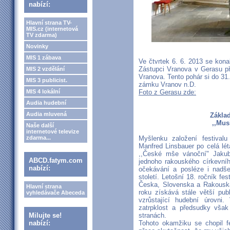
nabízí:
Hlavní strana TV-
MIS.cz (internetová
TV zdarma)
Novinky
MIS 1 zábava
Ve čtvrtek 6. 6. 2013 se kona
Zástupci Vranova v Gerasu přev
MIS 2 vzdělání
Vranova. Tento pohár si do 31.
MIS 3 publicist.
zámku Vranov n.D.
MIS 4 lokální
Foto z Gerasu zde:
Audia hudební
Audia mluvená
Základ
,,Mus
Naše další
internetové televize
zdarma...
Myšlenku založení festival
Manfred Linsbauer po celá lé
,,České mše vánoční" Jaku
ABCD.fatym.com
jednoho rakouského církevní
nabízí:
očekávání a posléze i nadše
století. Letošní 18. ročník fe
Česka, Slovenska a Rakouska 
Hlavní strana
roku získává stále větší pub
vyhledávače Abeceda
vzrůstající hudební úrovni
zatrpklost a předsudky však
Milujte se!
stranách.
nabízí:
Tohoto okamžiku se chopil fe