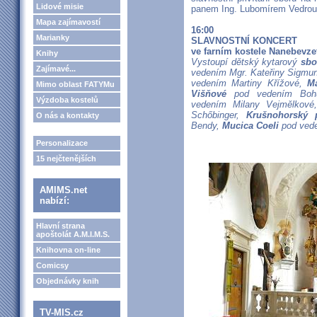
Lidové misie
panem Ing. Lubomírem Vedrou
Mapa zajímavostí
16:00
Marianky
SLAVNOSTNÍ KONCERT
ve farním kostele Nanebevze
Knihy
Vystoupí dětský kytarový
sbo
Zajímavé...
vedením Mgr. Kateřiny Sigmu
vedením Martiny Křížové,
M
Mimo oblast FATYMu
Višňové
pod vedením Boh
Výzdoba kostelů
vedením Milany Vejmělkov
Schőbinger,
Krušnohorský 
O nás a kontakty
Bendy,
Mucica Coeli
pod vede
Personalizace
15 nejčtenějších
AMIMS.net
nabízí:
Hlavní strana
apoštolát A.M.I.M.S.
Knihovna on-line
Comicsy
Objednávky knih
TV-MIS.cz