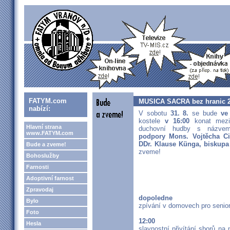
FATYM.com
MUSICA SACRA bez hranic 
nabízí:
V sobotu
31. 8.
se bude
ve
kostele
v 16:00
konat mezin
Hlavní strana
duchovní hudby s náz
www.FATYM.com
podpory Mons. Vojtěcha Ci
DDr. Klause Künga, biskupa
Bude a zveme!
zveme!
Bohoslužby
Farnosti
Adoptivní farnost
Zpravodaj
dopoledne
Bylo
zpívání v domovech pro senio
Foto
12:00
Hesla
slavnostní přivítání sborů na