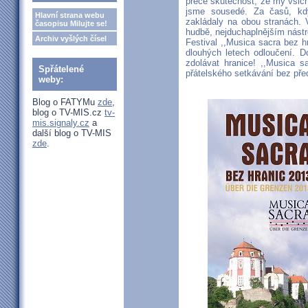
přece skutečnost, že my všic
jsme sousedé. Za časů, kd
Hlavní strana webu
zakládaly na obou stranách. 
časopisu Milujte se!
hudbě, nejduchaplnějším nástro
Archiv vyšlých čísel
Festival ,,Musica sacra bez h
dlouhých letech odloučení. 
zdolávat hranice! ,,Musica 
Spřátelené
přátelského setkávání bez př
weby:
Blog o FATYMu
zde
,
blog o TV-MIS.cz
tv-
mis.signaly.cz
a
další blog o TV-MIS
zde
.