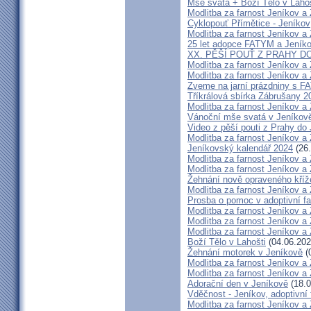
Mše svatá + Boží Tělo v Lahoš
Modlitba za farnost Jeníkov a
Cyklopouť Přímětice - Jeníkov
Modlitba za farnost Jeníkov a
25 let adopce FATYM a Jeník
XX. PĚŠÍ POUŤ Z PRAHY D
Modlitba za farnost Jeníkov a
Modlitba za farnost Jeníkov a
Zveme na jarní prázdniny s 
Tříkrálová sbírka Zábrušany 2
Modlitba za farnost Jeníkov a
Vánoční mše svatá v Jeníkov
Video z pěší pouti z Prahy do
Modlitba za farnost Jeníkov a
Jeníkovský kalendář 2024
(26.
Modlitba za farnost Jeníkov a
Modlitba za farnost Jeníkov a
Žehnání nově opraveného kříž
Modlitba za farnost Jeníkov a
Prosba o pomoc v adoptivní fa
Modlitba za farnost Jeníkov a
Modlitba za farnost Jeníkov a
Modlitba za farnost Jeníkov a
Boží Tělo v Lahošti
(04.06.202
Žehnání motorek v Jeníkově
(
Modlitba za farnost Jeníkov a
Modlitba za farnost Jeníkov a
Adorační den v Jeníkově
(18.0
Vděčnost - Jeníkov, adoptivní 
Modlitba za farnost Jeníkov a