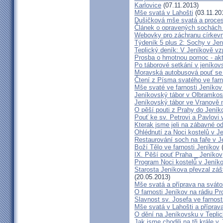
Karlovice
(07.11.2013)
Mše svatá v Lahošti
(03.11.20
Dušičková mše svatá a procesí
Článek o opravených sochách 
Webovky pro záchranu církev
Týdeník 5 plus 2: Sochy v Je
Teplický deník: V Jeníkově vz
Prosba o hmotnou pomoc - akt
Po táborové setkání v jeníkovs
Moravská autobusová pouť se 
Čtení z Písma svatého ve farn
Mše svaté ve farnosti Jeníko
Jeníkovský tábor v Olbramkos
Jeníkovský tábor ve Vranově n
O pěší pouti z Prahy do Jeník
Pouť ke sv. Petrovi a Pavlovi
Kterak jsme jeli na zábavné o
Ohlédnutí za Noci kostelů v J
Restaurování soch na faře v 
Boží Tělo ve farnosti Jeníkov
(
IX. Pěší pouť Praha _ Jeníkov
Program Noci kostelů v Jeník
Starosta Jeníkova převzal záš
(20.05.2013)
Mše svatá a příprava na svátos
O farnosti Jeníkov na rádiu Pr
Slavnost sv. Josefa ve farnost
Mše svatá v Lahošti a příprava
O dění na Jeníkovsku v Tepli
Jak jsme chodili na tři krále v