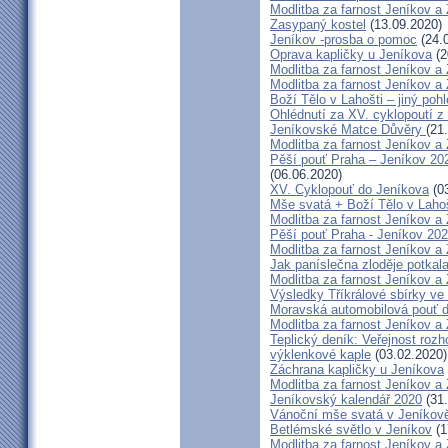
Modlitba za farnost Jeníkov a
Zasypaný kostel
(13.09.2020)
Jeníkov -prosba o pomoc
(24.
Oprava kapličky u Jeníkova
(2
Modlitba za farnost Jeníkov a
Modlitba za farnost Jeníkov a
Boží Tělo v Lahošti – jiný poh
Ohlédnutí za XV. cyklopoutí z
Jeníkovské Matce Důvěry
(21
Modlitba za farnost Jeníkov a
Pěší pouť Praha – Jeníkov 202
(06.06.2020)
XV. Cyklopouť do Jeníkova
(03
Mše svatá + Boží Tělo v Lahoš
Modlitba za farnost Jeníkov a
Pěší pouť Praha - Jeníkov 2
Modlitba za farnost Jeníkov a
Jak paníslečna zloděje potkal
Modlitba za farnost Jeníkov a
Výsledky Tříkrálové sbírky ve 
Moravská automobilová pouť d
Modlitba za farnost Jeníkov a
Teplický deník: Veřejnost roz
výklenkové kaple
(03.02.2020)
Záchrana kapličky u Jeníkova
Modlitba za farnost Jeníkov a
Jeníkovský kalendář 2020
(31.
Vánoční mše svatá v Jeníkov
Betlémské světlo v Jeníkov
(1
Modlitba za farnost Jeníkov a