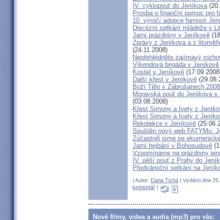
IV. cyklopouť do Jeníkova
(20.
Prosba o finanční pomoc pro f
10. výročí adopce farnosti Jen
Diecézní setkání mládeže v Li
Jarní prázdniny v Jeníkově
(18
Zprávy z Jeníkova a z litoměř
(24.11.2008)
Nepřehlédněte zajímavý rozh
Víkendová brigáda v Jeníkově
Kostel v Jeníkově
(17.09.2008
Další křest v Jeníkově
(29.08.
Boží Tělo v Zábrušanech 2008
Moravská pouť do Jeníkova 
(03.08.2008)
Křest Simony a Ivety z Jeník
Křest Simony a Ivety z Jeníko
Rekolekce v Jeníkově
(25.06.
Spuštěn nový web FATYMu: Jen
Zúčastnili jsme se ekumenické
Jarní hejbání v Bohosudově
(1
Vzpomínáme na prázdniny jen
IV. pěší pouť z Prahy do Jeníko
Předvánoční setkání na Jeník
| Autor:
Dana Tichá
| Vydáno dne 25. 
komentář
|
Nové filmy, videa a audia (mp3) pro vás: