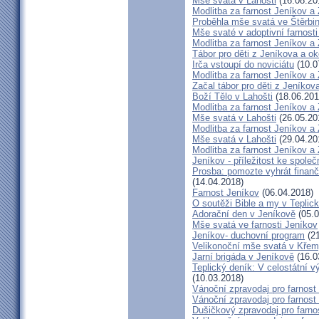
Mše svatá v Lahošti
(16.08.20
Modlitba za farnost Jeníkov a
Proběhla mše svatá ve Štěrbi
Mše svaté v adoptivní farnost
Modlitba za farnost Jeníkov a
Tábor pro děti z Jeníkova a oko
Irča vstoupí do noviciátu
(10.0
Modlitba za farnost Jeníkov a
Začal tábor pro děti z Jeníkova
Boží Tělo v Lahošti
(18.06.201
Modlitba za farnost Jeníkov a
Mše svatá v Lahošti
(26.05.20
Modlitba za farnost Jeníkov 
Mše svatá v Lahošti
(29.04.20
Modlitba za farnost Jeníkov a
Jeníkov - příležitost ke spole
Prosba: pomozte vyhrát finanč
(14.04.2018)
Farnost Jeníkov
(06.04.2018)
O soutěži Bible a my v Teplic
Adorační den v Jeníkově
(05.0
Mše svatá ve farnosti Jeníkov
Jeníkov- duchovní program
(21
Velikonoční mše svatá v Křem
Jarní brigáda v Jeníkově
(16.0
Teplický deník: V celostátní v
(10.03.2018)
Vánoční zpravodaj pro farnos
Vánoční zpravodaj pro farnos
Dušičkový zpravodaj pro farn