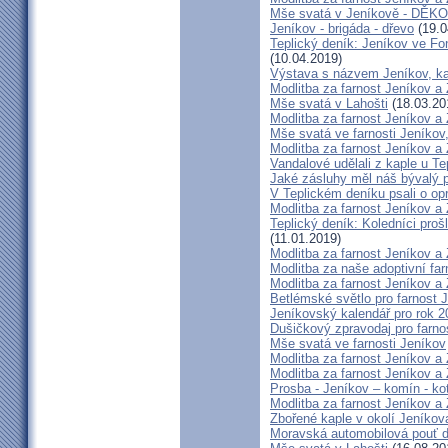
Mše svatá v Jeníkově - DĚK
Jeníkov - brigáda - dřevo
(19.0
Teplický deník: Jeníkov ve Fon
(10.04.2019)
Výstava s názvem Jeníkov, k
Modlitba za farnost Jeníkov a
Mše svatá v Lahošti
(18.03.20
Modlitba za farnost Jeníkov a
Mše svatá ve farnosti Jeníko
Modlitba za farnost Jeníkov a
Vandalové udělali z kaple u Tepl
Jaké zásluhy měl náš bývalý p
V Teplickém deníku psali o op
Modlitba za farnost Jeníkov a
Teplický deník: Koledníci prošl
(11.01.2019)
Modlitba za farnost Jeníkov a
Modlitba za naše adoptivní fa
Modlitba za farnost Jeníkov a
Betlémské světlo pro farnost 
Jeníkovský kalendář pro rok 2
Dušičkový zpravodaj pro farn
Mše svatá ve farnosti Jeníkov
Modlitba za farnost Jeníkov a
Modlitba za farnost Jeníkov a
Prosba - Jeníkov – komín - ko
Modlitba za farnost Jeníkov a
Zbořené kaple v okolí Jeníkov
Moravská automobilová pouť 