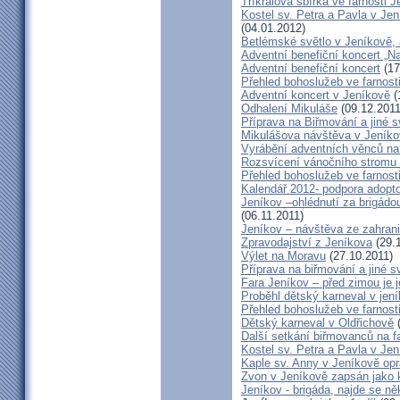
Tříkrálová sbírka ve farnosti 
Kostel sv. Petra a Pavla v Je
(04.01.2012)
Betlémské světlo v Jeníkově,
Adventní benefiční koncert „N
Adventní benefiční koncert
(17
Přehled bohoslužeb ve farnost
Adventní koncert v Jeníkově
(
Odhalení Mikuláše
(09.12.2011
Příprava na Biřmování a jiné s
Mikulášova návštěva v Jeník
Vyrábění adventních věnců na
Rozsvícení vánočního stromu 
Přehled bohoslužeb ve farnost
Kalendář 2012- podpora adopto
Jeníkov –ohlédnutí za brigádo
(06.11.2011)
Jeníkov – návštěva ze zahrani
Zpravodajství z Jeníkova
(29.
Výlet na Moravu
(27.10.2011)
Příprava na biřmování a jiné s
Fara Jeníkov – před zimou je 
Proběhl dětský karneval v jení
Přehled bohoslužeb ve farnost
Dětský karneval v Oldřichově
(
Další setkání biřmovanců na f
Kostel sv. Petra a Pavla v Jen
Kaple sv. Anny v Jeníkově op
Zvon v Jeníkově zapsán jako 
Jeníkov - brigáda, najde se 