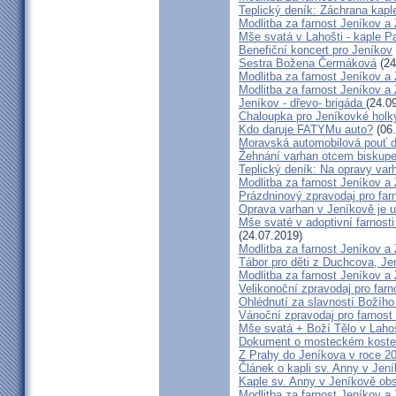
Teplický deník: Záchrana kapl
Modlitba za farnost Jeníkov a
Mše svatá v Lahošti - kaple P
Benefiční koncert pro Jeníkov
Sestra Božena Čermáková
(24
Modlitba za farnost Jeníkov a
Modlitba za farnost Jeníkov a
Jeníkov - dřevo- brigáda
(24.0
Chaloupka pro Jeníkovké holky
Kdo daruje FATYMu auto?
(06.
Moravská automobilová pouť d
Žehnání varhan otcem bisku
Teplický deník: Na opravy varh
Modlitba za farnost Jeníkov a
Prázdninový zpravodaj pro far
Oprava varhan v Jeníkově je 
Mše svaté v adoptivní farnost
(24.07.2019)
Modlitba za farnost Jeníkov a
Tábor pro děti z Duchcova, Jen
Modlitba za farnost Jeníkov a
Velikonoční zpravodaj pro far
Ohlédnutí za slavností Božího
Vánoční zpravodaj pro farnos
Mše svatá + Boží Tělo v Lahoš
Dokument o mosteckém koste
Z Prahy do Jeníkova v roce 2
Článek o kapli sv. Anny v Jen
Kaple sv. Anny v Jeníkově obs
Modlitba za farnost Jeníkov a