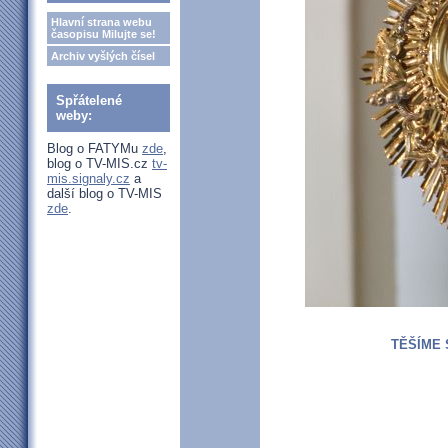
Hlavní strana webu
časopisu Milujte se!
Archiv vyšlých čísel
Spřátelené
weby:
Blog o FATYMu
zde
,
blog o TV-MIS.cz
tv-
mis.signaly.cz
a
další blog o TV-MIS
zde
.
TĚŠÍME 