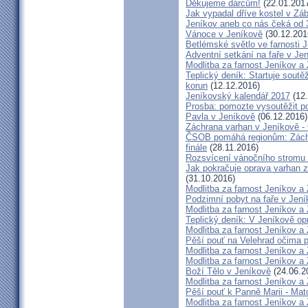
Děkujeme dárcům!
(22.01.201
Jak vypadal dříve kostel v Zá
Jeníkov aneb co nás čeká od 3
Vánoce v Jeníkově
(30.12.201
Betlémské světlo ve farnosti 
Adventní setkání na faře v Je
Modlitba za farnost Jeníkov a
Teplický deník: Startuje soutě
korun
(12.12.2016)
Jeníkovský kalendář 2017
(12.
Prosba: pomozte vysoutěžit po
Pavla v Jeníkově
(06.12.2016)
Záchrana varhan v Jeníkově 
ČSOB pomáhá regionům: Záchra
finále
(28.11.2016)
Rozsvícení vánočního stromu 
Jak pokračuje oprava varhan z
(31.10.2016)
Modlitba za farnost Jeníkov a
Podzimní pobyt na faře v Jen
Modlitba za farnost Jeníkov a
Teplický deník: V Jeníkově op
Modlitba za farnost Jeníkov a
Pěší pouť na Velehrad očima 
Modlitba za farnost Jeníkov a
Modlitba za farnost Jeníkov a
Boží Tělo v Jeníkově
(24.06.2
Modlitba za farnost Jeníkov a
Pěší pouť k Panně Marii - Ma
Modlitba za farnost Jeníkov a