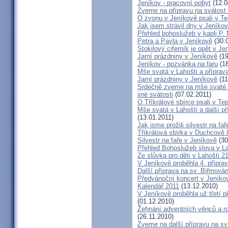
Jeníkov - pracovní pobyt
(12.0
Zveme na přípravu na svátost 
O zvonu v Jeníkově psali v T
Jak jsem strávil dny v Jeníko
Přehled bohoslužeb v kapli P. 
Petra a Pavla v Jeníkově
(30.
Stokilový ciferník je opět v Je
Jarní prázdniny v Jeníkově
(19
Jeníkov - pozvánka na faru
(18
Mše svatá v Lahošti a příprava
Jarní prázdniny v Jeníkově
(11
Srdečně zveme na mše svaté d
jiné svátosti
(07.02.2011)
O Tříkrálové sbírce psali v Te
Mše svatá v Lahošti a další př
(13.01.2011)
Jak jsme prožili silvestr na fa
Tříkrálová sbírka v Duchcově 
Silvestr na faře v Jeníkově
(30
Přehled Bohoslužeb slova v L
Ze slůvka pro děti v Lahošti 2
V Jeníkově proběhla 4. příprav
Další příprava na sv. Biřmování
Předvánoční koncert v Jeníko
Kalendář 2011
(13.12.2010)
V Jeníkově proběhla už třetí p
(01.12.2010)
Žehnání adventních věnců a r
(26.11.2010)
Zveme na další přípravu na sv.