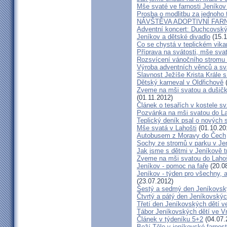
Mše svaté ve farnosti Jeníko
Prosba o modlitbu za jednoho 
NÁVŠTĚVA ADOPTIVNÍ FAR
Adventní koncert: Duchcovský 
Jeníkov a dětské divadlo
(15.1
Co se chystá v teplickém vika
Příprava na svátosti, mše svat
Rozsvícení vánočního stromu 
Výroba adventních věnců a sv
Slavnost Ježíše Krista Krále 
Dětský karneval v Oldřichově
(
Zveme na mši svatou a dušičk
(01.11.2012)
Článek o tesařích v kostele sv
Pozvánka na mši svatou do L
Teplický deník psal o nových
Mše svatá v Lahošti
(01.10.20
Autobusem z Moravy do Čech
Sochy ze stromů v parku v Je
Jak jsme s dětmi v Jeníkově tr
Zveme na mši svatou do Laho
Jeníkov - pomoc na faře
(20.0
Jeníkov - týden pro všechny, a
(23.07.2012)
Šestý a sedmý den Jeníkovský
Čtvrtý a pátý den Jeníkovskýc
Třetí den Jeníkovských dětí v
Tábor Jeníkovských dětí ve V
Článek v týdeníku 5+2
(04.07.
Boží Tělo v jeníkovské farnost