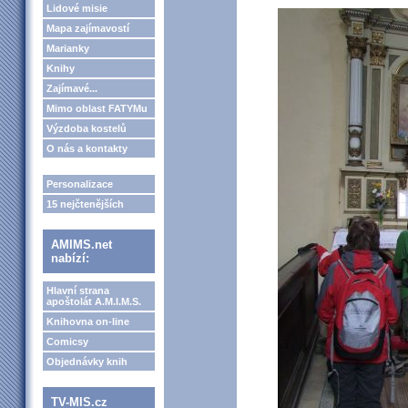
Lidové misie
Mapa zajímavostí
Marianky
Knihy
Zajímavé...
Mimo oblast FATYMu
Výzdoba kostelů
O nás a kontakty
Personalizace
15 nejčtenějších
AMIMS.net
nabízí:
Hlavní strana
apoštolát A.M.I.M.S.
Knihovna on-line
Comicsy
Objednávky knih
TV-MIS.cz