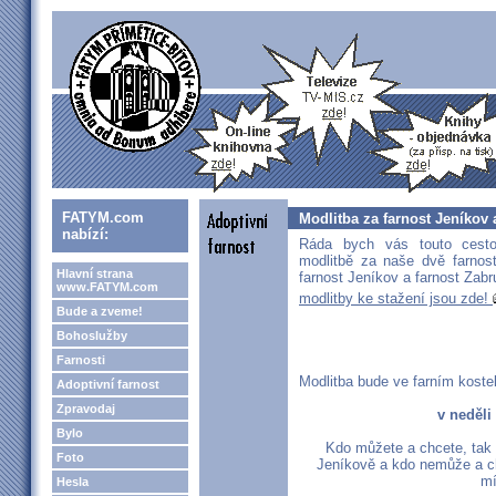
FATYM.com
Modlitba za farnost Jeníkov
nabízí:
Ráda bych vás touto cesto
modlitbě za naše dvě farnos
Hlavní strana
farnost Jeníkov a farnost Zabr
www.FATYM.com
modlitby ke stažení jsou zde!
Bude a zveme!
Bohoslužby
Farnosti
Modlitba bude ve farním kostel
Adoptivní farnost
Zpravodaj
v neděli
Bylo
Kdo můžete a chcete, tak s
Foto
Jeníkově a kdo nemůže a ch
mí
Hesla