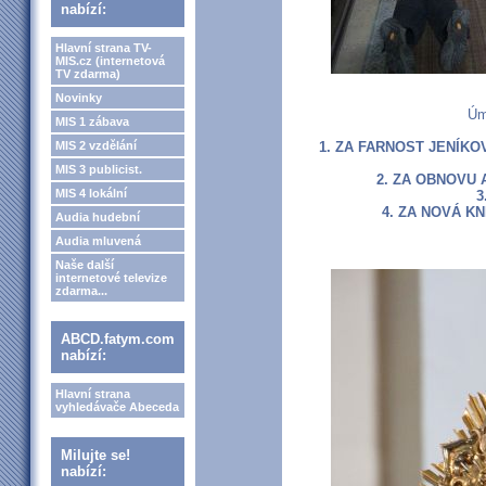
nabízí:
Hlavní strana TV-
MIS.cz (internetová
TV zdarma)
Novinky
Úm
MIS 1 zábava
MIS 2 vzdělání
1. ZA FARNOST JENÍKO
MIS 3 publicist.
2. ZA OBNOVU 
MIS 4 lokální
3
4. ZA NOVÁ K
Audia hudební
Audia mluvená
Naše další
internetové televize
zdarma...
ABCD.fatym.com
nabízí:
Hlavní strana
vyhledávače Abeceda
Milujte se!
nabízí: