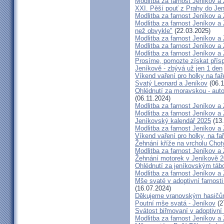
Modlitba za farnost Jeníkov a
XXI. Pěší pouť z Prahy do Je
Modlitba za farnost Jeníkov a
Modlitba za farnost Jeníkov a
než obvykle"
(22.03.2025)
Modlitba za farnost Jeníkov a
Modlitba za farnost Jeníkov a
Modlitba za farnost Jeníkov a
Prosíme, pomozte získat přís
Jeníkově - zbývá už jen 1 den
Víkend vaření pro holky na fa
Svatý Leonard a Jeníkov
(06.1
Ohlédnutí za moravskou - aut
(06.11.2024)
Modlitba za farnost Jeníkov a
Modlitba za farnost Jeníkov a
Jeníkovský kalendář 2025
(13.
Modlitba za farnost Jeníkov a
Víkend vaření pro holky, na fa
Žehnání kříže na vrcholu Chot
Modlitba za farnost Jeníkov a
Žehnání motorek v Jeníkově 
Ohlédnutí za jeníkovským táb
Modlitba za farnost Jeníkov a
Mše svaté v adoptivní farnosti
(16.07.2024)
Děkujeme vranovským hasič
Poutní mše svatá - Jeníkov
(2
Svátost biřmovaní v adoptivní 
Modlitba za farnost Jeníkov a