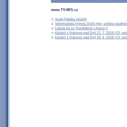
www.TV-MIS.cz
::
Svatý Patriku (píseň)
::
Velehradská hymna 2026 (Hej, vzhůru poutníci
::
Litanie ke sv. Františkovi z Assisi ()
::
Kázání z Vranova nad Dyjí 12. 7. 2026 (15. ne
::
Kázání z Vranova nad Dyjí 28. 6. 2026 (13. ne