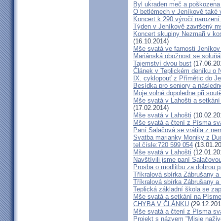
Byl ukraden meč a poškozena 
O betlémech v Jeníkově také 
Koncert k 290.výročí narození
Týden v Jeníkově završený m
Koncert skupiny Nezmaři v kos
(16.10.2014)
Mše svatá ve farnosti Jeník
Mariánská obožnost se soluňá
Tajemství dvou bust
(17.06.20
Článek v Teplickém deníku o 
IX. cyklopouť z Přímětic do J
Besídka pro seniory a následné
Moje volné dopoledne při soutě
Mše svatá v Lahošti a setkán
(17.02.2014)
Mše svatá v Lahošti
(10.02.20
Mše svatá a čtení z Písma sva
Paní Salačová se vrátila z ne
Svatba marianky Moniky z Duch
tel.čísle:720 599 054
(13.01.20
Mše svatá v Lahošti
(12.01.20
Navštívili jsme paní Salačovo
Prosba o modlitbu za dobrou 
Tříkralová sbírka Zábrušany a
Tříkralová sbírka Zábrušany a 
Teplická základní škola se za
Mše svatá a setkání na Písm
CHYBA V ČLÁNKU
(29.12.201
Mše svatá a čtení z Písma sva
Projekt s názvem "Misie naživ