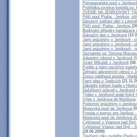
Petropavelská pouť v Jeníkov
Prohlídka zvonice kostela sv.
ZVEME NA JENÍKOVSKÝ T
Pěší pouť Praha - Jeníkov; st
Diecézní setkání dětí v Litomě
Pěší pouť: Praha - Jeníkov
(2
Budování přípojky kanalizace 
Adorační den v Jeníkově
(15.0
Jarní prázdniny v Jeníkově - s
Jarní prázdniny v Jeníkově - ú
Jarní prázdniny v Jeníkově - n
Seznamte se: Simona Masopus
Adventní víkend v Jeníkově
(1
Svatý Mikuláš v Jeníkově
(08.
Pojďte s námi navštívit mateř
Žehnání adventních věnců v J
Znovu naléhavá prosba - hled
Farní ples v Teplicích
(21.11.2
Základní kámen kaple v Hudc
Dušičkový průvod v Jeníkově
Týden v Jeníkově aneb Když h
Výlet z Jeníkova do Mstišova
Podzimní prázdniny v Jeníkov
Moravská pouť do Jeníkova
(0
Prosba o pomoc pro Jeníkov - 
Moravská pouť do Jeníkova 2
Cyklopouť z Vranova nad Dyjí 
Cyklopouť Vranov nad Dyjí - Je
(28.06.2009)
Završení roku svatého Pavla 