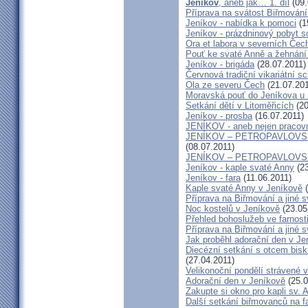
Jeníkov
, aneb jak… 1. díl
(09.
Příprava na svátost Biřmování 
Jeníkov - nabídka k pomoci
(1
Jeníkov - prázdninový pobyt s
Ora et labora v severních Če
Pouť ke svaté Anně a žehnání 
Jeníkov - brigáda
(28.07.2011)
Červnová tradiční vikariátní 
Ola ze severu Čech
(21.07.201
Moravská pouť do Jeníkova u
Setkání dětí v Litoměřicích
(20
Jeníkov - prosba
(16.07.2011)
JENÍKOV - aneb nejen pracovn
JENÍKOV – PETROPAVLOVSKÁ
(08.07.2011)
JENÍKOV – PETROPAVLOVS
Jeníkov - kaple svaté Anny
(23
Jeníkov - fara
(11.06.2011)
Kaple svaté Anny v Jeníkově
(
Příprava na Biřmování a jiné s
Noc kostelů v Jeníkově
(23.05
Přehled bohoslužeb ve farnost
Příprava na Biřmování a jiné s
Jak proběhl adorační den v J
Diecézní setkání s otcem bi
(27.04.2011)
Velikonoční pondělí strávené 
Adorační den v Jeníkově
(25.0
Zakupte si okno pro kapli sv.
Další setkání biřmovanců na f