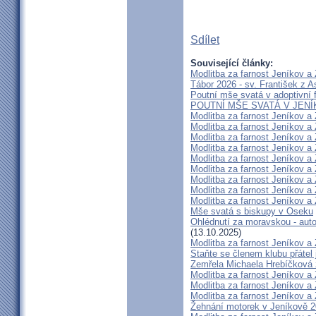
Sdílet
Související články:
Modlitba za farnost Jeníkov a
Tábor 2026 - sv. František z As
Poutní mše svatá v adoptivní f
POUTNÍ MŠE SVATÁ V JENÍK
Modlitba za farnost Jeníkov a
Modlitba za farnost Jeníkov a
Modlitba za farnost Jeníkov a
Modlitba za farnost Jeníkov a
Modlitba za farnost Jeníkov a
Modlitba za farnost Jeníkov a
Modlitba za farnost Jeníkov a
Modlitba za farnost Jeníkov a
Modlitba za farnost Jeníkov a
Mše svatá s biskupy v Oseku
Ohlédnutí za moravskou - aut
(13.10.2025)
Modlitba za farnost Jeníkov a
Staňte se členem klubu přátel 
Zemřela Michaela Hrebíčková 
Modlitba za farnost Jeníkov a
Modlitba za farnost Jeníkov a
Modlitba za farnost Jeníkov a
Žehnání motorek v Jeníkově 