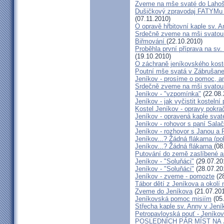
Zveme na mše svaté do Lahoš
Dušičkový zpravodaj FATYMu 2
(07.11.2010)
O opravě hřbitovní kaple sv. 
Srdečně zveme na mši svatou d
Biřmování
(22.10.2010)
Proběhla první příprava na sv.
(19.10.2010)
O záchraně jeníkovského koste
Poutní mše svatá v Zábrušan
Jeníkov - prosíme o pomoc, an
Srdečně zveme na mši svatou
Jeníkov - "vzpomínka"
(22.08.
Jeníkov - jak vyčistit kostelní
Kostel Jeníkov - opravy pokrač
Jeníkov - opravená kaple sva
Jeníkov - rohovor s paní Sala
Jeníkov - rozhovor s Janou a
Jeníkov...? Žádná flákarna (po
Jeníkov...? Žádná flákarna
(08
Putování do země zaslíbené a
Jeníkov - "Soluňáci"
(29.07.20
Jeníkov - "Soluňáci"
(28.07.20
Jeníkov - zveme - pomozte
(28
Tábor dětí z Jeníkova a okolí 
Zveme do Jeníkova
(21.07.20
Jeníkovská pomoc misiím
(05
Střecha kaple sv. Anny v Jení
Petropavlovská pouť - Jeníkov
POSLEDNÍCH PÁR MÍST NA