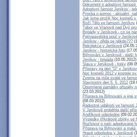
Dokument o adoptivní farnosti
Adoptivní farnost Jeníkov - te
Prosba o pomoc - aktuální, na
Jak jsme prožili Noc kostelů 
Boží Tělo ve farnosti Jeníkov
(
Tábor ve Vranově nad Dyjí pro
Brigády v Jeníkově - co se ná
Petropavelská pouť v Jeníkov
Jeníkov - přidá se někdo???
(1
Rekolekce v Jeníkově
(24.05.
Jeníkov - historické foto
(17.05
Biřmování v Jeníkově - další f
Jeníkov - brigáda
(10.05.2012)
Sláva v Jeníkově - fotky
(08.0
Přípravy na den "D" v Jeníkov
Noc kostelů 2012 v kostele sv
Zveme na mše svaté ve farnos
Slavnostní den 5. 5. 2012
(18.
Opomíjené památky přispěly n
(23.03.2012)
Příprava na Biřmování a jiné sv
(08.03.2012)
Radostné události ve farnosti 
V Jeníkově proběhla další příp
Andílkové odpoledne
(09.02.20
Výsledky tříkrálové sbírky ve 
Rozhovor o naší adoptované f
Příprava na Biřmování a malá 
Hravé odpoledne v Jeníkově
(1