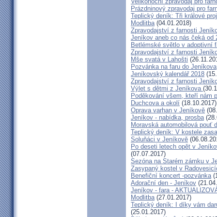
Velikonoční zpravodaj pro far
Prázdninový zpravodaj pro far
Teplický deník: Tři králové p
Modlitba
(04.01.2018)
Zpravodajství z farnosti Jení
Jeníkov aneb co nás čeká od 2
Betlémské světlo v adoptivní f
Zpravodajství z farnosti Jeník
Mše svatá v Lahošti
(26.11.20
Pozvánka na faru do Jeníkova
Jeníkovský kalendář 2018
(15.
Zpravodajství z farnosti Jeník
Výlet s dětmi z Jeníkova
(30.
Poděkování všem, kteří nám po
Duchcova a okolí
(18.10.2017)
Oprava varhan v Jeníkově
(08
Jeníkov - nabídka, prosba
(28.
Moravská automobilová pouť 
Teplický deník: V kostele zasa
Soluňáci v Jeníkově
(06.08.20
Po deseti letech opět v Jeník
(07.07.2017)
Sezóna na Starém zámku v Je
Zasypaný kostel v Radovesicí
Benefiční koncert -pozvánka
(
Adorační den - Jeníkov
(21.04
Jeníkov - fara - AKTUALIZO
Modlitba
(27.01.2017)
Teplický deník: I díky vám dar
(25.01.2017)