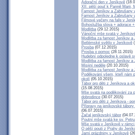
Adorační den v Jeníkově
(18.0
XII. pěší pouť k Panně Marii,
Farnost Jeníkov a Zabrušany v
Farnost Jeníkov a Zabrušany v
Filmové večery na faře v Jení
Bohoslužba slova + adorace +
Modlitba
(29.12.2015)
Vánoční mše svatá v Jeníkov
Modlitba za farnost Jeníkov a
Betlémské světlo v Jeníkově
(
Prosba
(07.12.2015)
Prosba o pomoc
(28.11.2015)
Hudební odpoledne k oslavě sv
Modlitba za farnost Jeníkov a
Misijní neděle
(20.10.2015)
Modlitba za farnost Jeníkov a
Poděkování všem, kteří nám po
okolí
(05.10.2015)
Tábor pro děti z Jeníkova a ok
(15.08.2015)
Mše svatá na poděkování za př
dobrodince
(30.07.2015)
Tábor pro děti z Jeníkova - pon
Přípravy na jeníkovské tábory
(06.07.2015)
Začal jeníkovský tábor
(04.07.
Poutní mše svatá ke sv. Petru
Mše svatá v Jeníkově v rámci
O pěší pouti z Prahy do Jeník
Jarní prázdniny v Jeníkově
(26