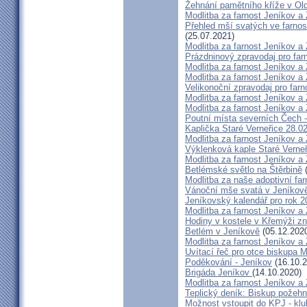
Žehnání pamětního kříže v Ol
Modlitba za farnost Jeníkov a
Přehled mší svatých ve farnos
(25.07.2021)
Modlitba za farnost Jeníkov a
Prázdninový zpravodaj pro far
Modlitba za farnost Jeníkov a
Modlitba za farnost Jeníkov a
Velikonoční zpravodaj pro far
Modlitba za farnost Jeníkov a
Modlitba za farnost Jeníkov a
Poutní místa severních Čech -
Kaplička Staré Verneřice 28.0
Modlitba za farnost Jeníkov a
Výklenková kaple Staré Verne
Modlitba za farnost Jeníkov a
Betlémské světlo na Štěrbině
(
Modlitba za naše adoptivní fa
Vánoční mše svatá v Jeníkov
Jeníkovský kalendář pro rok 2
Modlitba za farnost Jeníkov a
Hodiny v kostele v Křemýži zn
Betlém v Jeníkově
(05.12.202
Modlitba za farnost Jeníkov 
Uvítací řeč pro otce biskupa 
Poděkování - Jeníkov
(16.10.2
Brigáda Jeníkov
(14.10.2020)
Modlitba za farnost Jeníkov a
Teplický deník: Biskup požehn
Možnost vstoupit do KPJ - klu