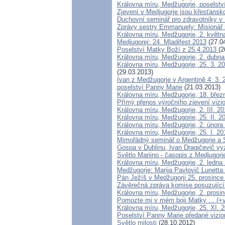
Královna míru, Medžugorje, poselstv
Zjevení v Medjugorje jsou křesťansko
Duchovní seminář pro zdravotníky v
Zprávy sestry Emmanuely: Misionář 
Královna míru, Medžugorje, 2. května
Medjugorej: 24. Mladifest 2013
(27.0
Poselství Matky Boží z 25.4.2013
(2
Královna míru, Medžugorje, 2. dubna
Královna míru, Medžugorje, 25. 3. 2
(29.03.2013)
Ivan z Medžugorje v Argentině 4. 3. 
poselství Panny Marie
(21.03.2013)
Královna míru, Medžugorje, 18. březn
Přímý přenos výročního zjevení vizi
Královna míru, Medžugorje, 2. III. 20
Královna míru, Medžugorie, 25. II. 20
Královna míru, Medžugorje, 2. února
Královna míru, Medžugorje, 25. I. 20
Mimořádný seminář o Medžugorje a S
Gospa v Dublinu, Ivan Dragičevič vyz
Světlo Mariino - časopis z Medjugorj
Královna míru, Medžugorje, 2. ledna
Medžugorje: Marija Pavlovič Lunetta
Pán Ježíš v Medžugorji 25. prosince 
Závěrečná zpráva komise posuzující
Královna míru, Medžugorje, 2. prosi
Pomozte mi v mém boji Matky ... (+v
Královna míru, Medžugorje, 25. XI. 2
Poselství Panny Marie předané vizio
Světlo milosti
(28.10.2012)