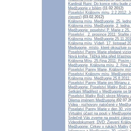
Kardinál Ruini: Do konce roku bude
Medžugorje v bílém
(11.02.2012)
Poselství Královny míru, 2.2.2012: J
zjevení)
(03.02.2012)
Královna míru, Medžugorje, 25. ledn
Královna míru, Medžugorje, 2. ledna 
Medžugorje: poselství P. Marie z 25.
Poselství , 2. prosince 2011: Staňt
Královna míru, Medžugorje 25.11.201
Královna míru, Vídeň, 17. listopad 
Medjugorje, místo, které okouzluje s
Poselství Panny Marie předané vizio
Nová kniha: Těžká léta před šťastno
Královna Míru, 25.října 2011: Posím
Medžugorje, Královna míru, 2. října 
Poselství Panny Marie, Královny mír
Poselství Královny míru, Medžugorje,
Královna míru, Medžugrje 25.8.2011: 
Poselství Panny Marie pro Mirjanu z
Medžugorje: Poselství Matky Boží z
Setkání Mladifest v Medžugorje se bl
Poselství Matky Boží skrze Mirjanu 
Dilema jménem Medžugorje
(02.07.2
Videa - rozhovory natočené v Medžug
Poselatví Panny Marie v den 30. výro
Virtuální účast na pouti v Medžugorj
Srdečně Vás zveme na poutní zájez
Videodokument, DVD: Zjevení Králov
Medžugorie: Cirkev v rukách Matky
(
Informace z Medžugorje: 30. výročí 