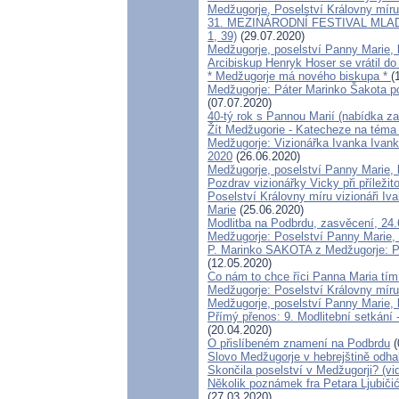
Medžugorje, Poselství Královny míru 
31. MEZINÁRODNÍ FESTIVAL MLADÝCH 
1, 39)
(29.07.2020)
Medžugorje, poselství Panny Marie, 
Arcibiskup Henryk Hoser se vrátil do
* Medžugorje má nového biskupa *
(
Medžugorje: Páter Marinko Šakota pot
(07.07.2020)
40-tý rok s Pannou Marií (nabídka za
Žít Medžugorie - Katecheze na tém
Medžugorje: Vizionářka Ivanka Ivank
2020
(26.06.2020)
Medžugorje, poselství Panny Marie, k
Pozdrav vizionářky Vicky při příležit
Poselství Královny míru vizionáři Iv
Marie
(25.06.2020)
Modlitba na Podbrdu, zasvěcení, 24.6
Medžugorje: Poselství Panny Marie, 
P. Marinko SAKOTA z Medžugorje: Po
(12.05.2020)
Co nám to chce říci Panna Maria tí
Medžugorje: Poselství Královny míru 
Medžugorje, poselství Panny Marie, 
Přímý přenos: 9. Modlitební setkání 
(20.04.2020)
O přislíbeném znamení na Podbrdu
(
Slovo Medžugorje v hebrejštině odhal
Skončila poselství v Medžugorji? (vi
Několik poznámek fra Petara Ljubič
(27.03.2020)