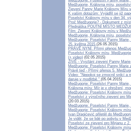
Medžugorje: Poselství Panny Marie, 
Medžugorje, Královna míru, poselstv
Zjevení Panny Marie Královny Míru 
K vašim dotazům: Vyjádřil se již p
Poselství Královny míru v den 34. vý
Proč Medžugorje? - Dokument z míst
Přednáška POUTNÍ MÍSTO MEDŽUG
Film: Zjevení Královny míru v Medžu
Medžugorje, Královna míru, poselství
Medžugorje: Poselství Panny Marie, 
25. května 2015
(26.05.2015)
PRÁVĚ NYNÍ: Přímý přenos Medžugo
Poselství Královny míru, Medžugorje
(+ video)
(02.05.2015)
ŽIVĚ - Vysílání zjevení Panny Marie,
Medžugorje: Poselství Panny Marie 
Právě teď - Přímý přenos 5. Medžug
Video: "Nepokoj se zmocnil srdcí a n
daruje v modlitbě."
(05.04.2015)
Medžugorje: Poselství Panny Marie,
Královna míru: Mír je v ohrožení, mo
Medžugorje: Poselství Královny míru
Poselství z výročního zjevení pro Mi
(20.03.2015)
Medžugorje: Poselství Panny Marie, 
Medžugorje: Poselství Královny míru
Ivan Dragićević přiletěl do Medžugorj
Je vidět, že se lidé po pobytu v Med
Poselství ze zjevení pro Mirjanu z 2
Medžugorje: Poselství Královny míru