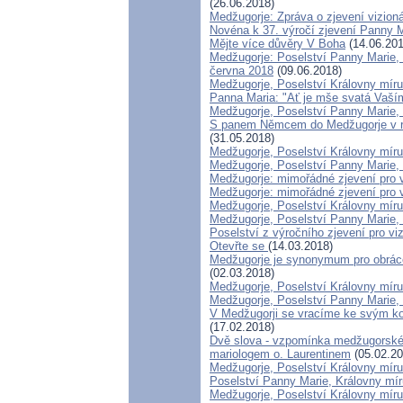
(26.06.2018)
Medžugorje: Zpráva o zjevení vizioná
Novéna k 37. výročí zjevení Panny 
Mějte více důvěry V Boha
(14.06.201
Medžugorje: Poselství Panny Marie, K
června 2018
(09.06.2018)
Medžugorje, Poselství Královny mír
Panna Maria: "Ať je mše svatá Vaší
Medžugorje, Poselství Panny Marie, 
S panem Němcem do Medžugorje v r. 2
(31.05.2018)
Medžugorje, Poselství Královny míru
Medžugorje, Poselství Panny Marie, 
Medžugorje: mimořádné zjevení pro vi
Medžugorje: mimořádné zjevení pro vi
Medžugorje, Poselství Královny míru
Medžugorje, Poselství Panny Marie, 
Poselství z výročního zjevení pro viz
Otevřte se
(14.03.2018)
Medžugorje je synonymum pro obrácen
(02.03.2018)
Medžugorje, Poselství Královny míru
Medžugorje, Poselství Panny Marie, 
V Medžugorji se vracíme ke svým k
(17.02.2018)
Dvě slova - vzpomínka medžugorské
mariologem o. Laurentinem
(05.02.20
Medžugorje, Poselství Královny míru
Poselství Panny Marie, Královny mír
Medžugorje, Poselství Královny míru 