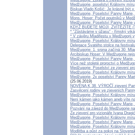
Medžugorje, poselství Královny míru,
Biskup Vlado Košić: Je krásné být v
Medžugorje, Poselství Panny Marie, 
Mons. Hoser: Počet poutníků v Medž
Medžugorje: Poselství Panny Marie v
KDYŽ BUDETE MOJI, ZVÍTĚZÍTE (Te
* "Zůstáváme v úžasu" - římský viká
* V závěru Mladifestu v Medžugorji v
Medžugorje, Poselství Královny míru
Delegace Svatého stolce na festiva
Medžugorje: 1. srpna začíná 30. Mla
Arcibiskup Hoser: V Medžugorje nej
Medžugorje, Poselství Panny Marie, 
Více než stoleté proroctví o Medžug
Medžugorje: Poselství ze zjevení pro
Medžugorje, Poselství Královny míru
Medžugorje, 2x poselství Panny Marie
(25.06.2019)
NOVÉNA K 38. VÝROČÍ zjevení Pa
Zasvěcení rodiny ve zjeveních Pann
Medžugorje, Poselství Královny míru
Není kámen jako kámen aneb víte na
Medžugorje, Poselství Panny Marie, 
Pozvání na zájezd do Medžugorje na j
Ze zjevení pro vizionáře Ivana Drag
Medžugorje, Poselství Královny mír
Medžugorje, Poselství Panny Marie, 
Medžugorje, Poselství Královny míru
Modlitba a půst za pokoj na Slovens