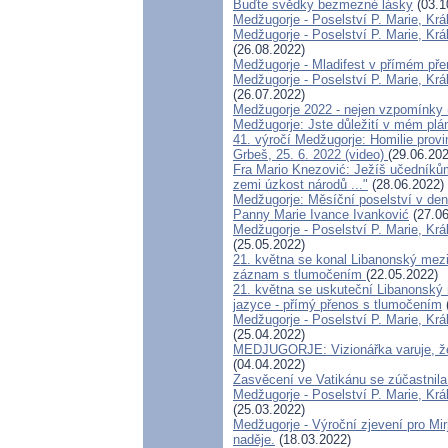
Buďte svědky bezmezné lásky
(03.1
Medžugorje - Poselství P. Marie, Krá
Medžugorje - Poselství P. Marie, Krá
(26.08.2022)
Medžugorje - Mladifest v přímém pře
Medžugorje - Poselství P. Marie, Kr
(26.07.2022)
Medžugorje 2022 - nejen vzpomínky 
Medžugorje: Jste důležití v mém plá
41. výročí Medžugorje: Homilie provi
Grbeš, 25. 6. 2022 (video)
(29.06.202
Fra Mario Knezović: Ježíš učedníků
zemi úzkost národů ..."
(28.06.2022)
Medžugorje: Měsíční poselství v den 
Panny Marie Ivance Ivanković
(27.06
Medžugorje - Poselství P. Marie, Krá
(25.05.2022)
21. května se konal Libanonský mezi
záznam s tlumočením
(22.05.2022)
21. května se uskuteční Libanonský
jazyce - přímý přenos s tlumočením
Medžugorje - Poselství P. Marie, Krá
(25.04.2022)
MEDJUGORJE: Vizionářka varuje, že j
(04.04.2022)
Zasvěcení ve Vatikánu se zúčastnila 
Medžugorje - Poselství P. Marie, Krá
(25.03.2022)
Medžugorje - Výroční zjevení pro Mir
naděje.
(18.03.2022)