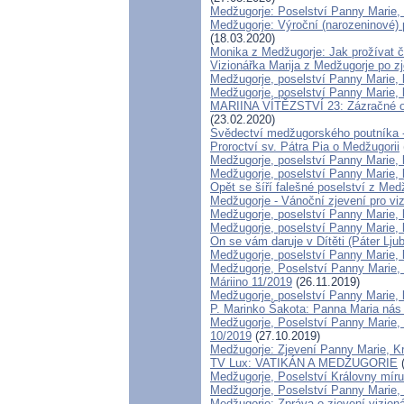
Medžugorje: Poselství Panny Marie, 
Medžugorje: Výroční (narozeninové) p
(18.03.2020)
Monika z Medžugorje: Jak prožívat 
Vizionářka Marija z Medžugorje po zj
Medžugorje, poselství Panny Marie, 
Medžugorje, poselství Panny Marie, 
MARIINA VÍTĚZSTVÍ 23: Zázračné obr
(23.02.2020)
Svědectví medžugorského poutníka - 
Proroctví sv. Pátra Pia o Medžugorii
Medžugorje, poselství Panny Marie, 
Medžugorje, poselství Panny Marie, 
Opět se šíří falešné poselství z Med
Medžugorje - Vánoční zjevení pro vi
Medžugorje, poselství Panny Marie, 
Medžugorje, poselství Panny Marie, 
On se vám daruje v Dítěti (Páter Lju
Medžugorje, poselství Panny Marie, 
Medžugorje, Poselství Panny Marie, 
Máriino 11/2019
(26.11.2019)
Medžugorje, poselství Panny Marie, k
P. Marinko Šakota: Panna Maria nás
Medžugorje, Poselství Panny Marie, K
10/2019
(27.10.2019)
Medžugorje: Zjevení Panny Marie, Kr
TV Lux: VATIKÁN A MEDŽUGORIE
(
Medžugorje, Poselství Královny míru 
Medžugorje, Poselství Panny Marie, 
Medžugorje: Zpráva o zjevení vizioná