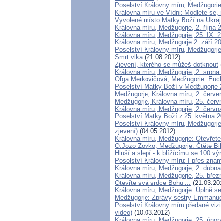
Poselství Královny míru, Medžugori
Královna míru ve Vídni: Modlete se,
Vyvolené místo Matky Boží na Ukraj
Královna míru, Medžugorje, 2. října
Královna míru, Medžugorje, 25. IX. 
Královna míru, Medžugorje 2. září 20
Poselství Královny míru, Medžugorje
Smrt vlka
(21.08.2012)
Zjevení, kterého se můžeš dotknout
Královna míru, Medžugorje, 2. srpn
Oľga Merkovičová, Medžugorie: Eucha
Poselství Matky Boží v Medžugorje
Medžugorje, Královna míru, 2. červ
Medžugorje, Královna míru, 25. červ
Královna míru, Medžugorje, 2. červ
Poselství Matky Boží z 25. května 
Poselství Královny míru, Medžugorje
zjevení)
(04.05.2012)
Královna míru, Medžugorje: Otevřete 
O.Jozo Zovko, Medžugorje: Čtěte Bib
Hluší a slepí - k blížícímu se 100.vý
Posolství Královny míru: I přes znam
Královna míru, Medžugorje, 2. dubna
Královna míru, Medžugorje, 25. břez
Otevřte svá srdce Bohu ...
(21.03.20
Královna míru, Medžugorje: Úplně se
Medžugorje: Zprávy sestry Emmanue
Poselství Královny míru předané viz
video)
(10.03.2012)
Královna míru, Medžugorje, 25. únor