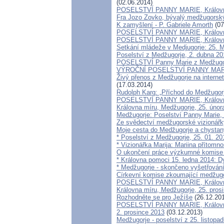
(02.06.2014)
POSELSTVÍ PANNY MARIE, Královny 
Fra Jozo Zovko, bývalý medžugorský 
K zamyšlení - P. Gabriele Amorth
(07
POSELSTVÍ PANNY MARIE, Královny
POSELSTVÍ PANNY MARIE, Královn
Setkání mládeže v Medjugorje: 25. M
Poselství z Medžugorje, 2. dubna 2
POSELSTVÍ Panny Marie z Medžugor
VÝROČNÍ POSELSTVÍ PANNY MARIE,
Živý přenos z Medžugorje na intern
(17.03.2014)
Rudolph Karg: „Příchod do Medžugorj
POSELSTVÍ PANNY MARIE, Královny
Královna míru, Medžugorje, 25. února
Medžugorje: Poselství Panny Marie,
Ze svědectví medžugorské vizionářk
Moje cesta do Medžugorje a chystan
* Poselství z Medžugorje, 25. 01. 20
* Vizionářka Marija: Mariina přítomn
O ukončení práce výzkumné komise po
* Královna pomoci 15. ledna 2014: 
* Medžugorje - skončeno vyšetřován
Církevní komise zkoumající medžugo
POSELSTVÍ PANNY MARIE, Královny
Královna míru, Medžugorje, 25. pros
Rozhodněte se pro Ježíše
(26.12.20
POSELSTVÍ PANNY MARIE, Královn
2. prosince 2013
(03.12.2013)
Medžugorje - poselství z 25. listopa