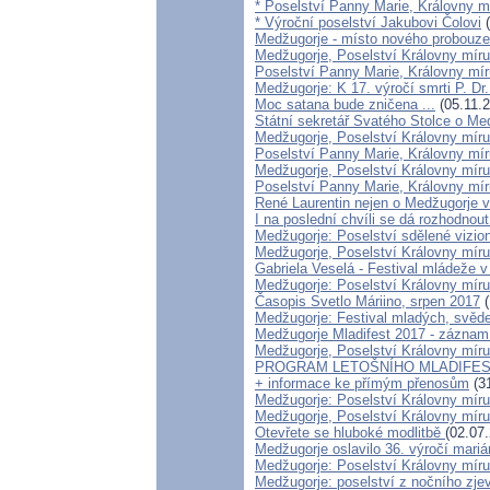
* Poselství Panny Marie, Královny m
* Výroční poselství Jakubovi Čolovi
(
Medžugorje - místo nového probouze
Medžugorje, Poselství Královny míru
Poselství Panny Marie, Královny mír
Medžugorje: K 17. výročí smrti P. Dr
Moc satana bude zničena ...
(05.11.2
Státní sekretář Svatého Stolce o Me
Medžugorje, Poselství Královny míru 
Poselství Panny Marie, Královny míru
Medžugorje, Poselství Královny míru 
Poselství Panny Marie, Královny mír
René Laurentin nejen o Medžugorje v
I na poslední chvíli se dá rozhodnou
Medžugorje: Poselství sdělené vizion
Medžugorje, Poselství Královny míru 
Gabriela Veselá - Festival mládeže 
Medžugorje: Poselství Královny míru
Časopis Svetlo Máriino, srpen 2017
(
Medžugorje: Festival mladých, svěde
Medžugorje Mladifest 2017 - záznam
Medžugorje, Poselství Královny míru
PROGRAM LETOŠNÍHO MLADIFESTU
+ informace ke přímým přenosům
(31
Medžugorje: Poselství Královny míru
Medžugorje, Poselství Královny míru
Otevřete se hluboké modlitbě
(02.07
Medžugorje oslavilo 36. výročí mari
Medžugorje: Poselství Královny míru
Medžugorje: poselství z nočního zjev