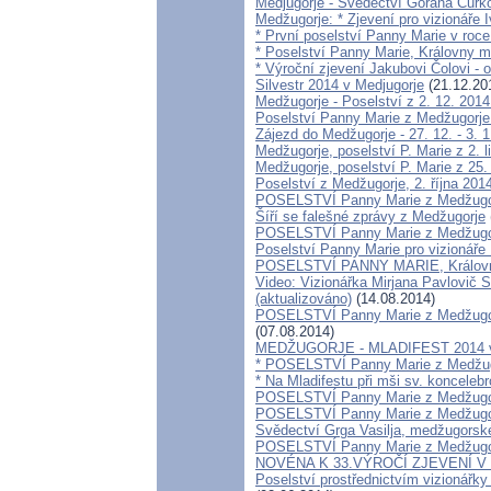
Medjugorje - Svědectví Gorana Čurkov
Medžugorje: * Zjevení pro vizionáře 
* První poselství Panny Marie v roce 
* Poselství Panny Marie, Královny m
* Výroční zjevení Jakubovi Čolovi - 
Silvestr 2014 v Medjugorje
(21.12.20
Medžugorje - Poselství z 2. 12. 2014
Poselství Panny Marie z Medžugorje 
Zájezd do Medžugorje - 27. 12. - 3. 1
Medžugorje, poselství P. Marie z 2. 
Medžugorje, poselství P. Marie z 25. 
Poselství z Medžugorje, 2. října 2014
POSELSTVÍ Panny Marie z Medžugor
Šíří se falešné zprávy z Medžugorje
POSELSTVÍ Panny Marie z Medžugorj
Poselství Panny Marie pro vizionáře 
POSELSTVÍ PANNY MARIE, Královny
Video: Vizionářka Mirjana Pavlovič 
(aktualizováno)
(14.08.2014)
POSELSTVÍ Panny Marie z Medžugorje
(07.08.2014)
MEDŽUGORJE - MLADIFEST 2014 v 
* POSELSTVÍ Panny Marie z Medžugor
* Na Mladifestu při mši sv. konceleb
POSELSTVÍ Panny Marie z Medžugor
POSELSTVÍ Panny Marie z Medžugorje
Svědectví Grga Vasilja, medžugorsk
POSELSTVÍ Panny Marie z Medžugorje
NOVÉNA K 33.VÝROČÍ ZJEVENÍ 
Poselství prostřednictvím vizionářky