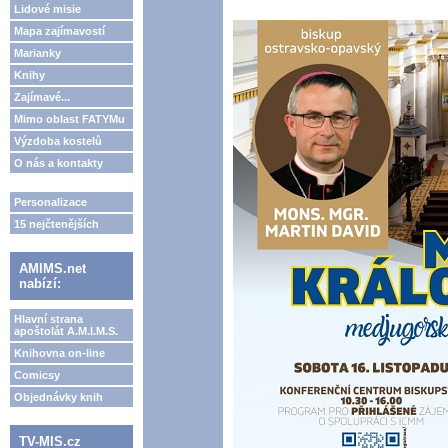
Lidové misie
Mapa zajímavostí
Marianky
Knihy
Zajímavé...
Mimo oblast FATYMu
Výzdoba kostelů
O nás a kontakty
Personalizace
15 nejčtenějších
AMIMS.net
nabízí:
Hlavní strana
apoštolát A.M.I.M.S.
Knihovna on-line
Comicsy
Objednávky knih
TV-MIS.cz