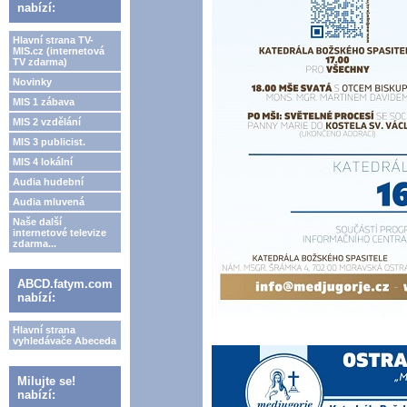
nabízí:
Hlavní strana TV-
MIS.cz (internetová
TV zdarma)
Novinky
MIS 1 zábava
MIS 2 vzdělání
MIS 3 publicist.
MIS 4 lokální
Audia hudební
Audia mluvená
Naše další
internetové televize
zdarma...
ABCD.fatym.com
nabízí:
Hlavní strana
vyhledávače Abeceda
Milujte se!
nabízí: