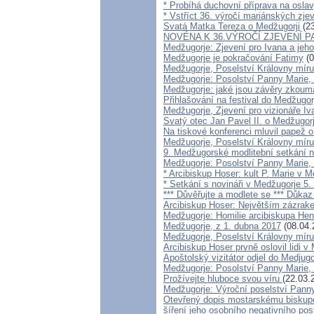
* Probíhá duchovní příprava na oslav
* Vstříct 36. výročí mariánských zje
Svatá Matka Tereza o Medžugorji
(23
NOVÉNA K 36.VÝROČÍ ZJEVENÍ 
Medžugorje: Zjevení pro Ivana a jeho
Medžugorje je pokračování Fatimy
(0
Medžugorje, Poselství Královny míru
Medžugorje: Posolství Panny Marie, 
Medžugorje: jaké jsou závěry zkoumá
Přihlašování na festival do Medžugor
Medžugorje, Zjevení pro vizionáře I
Svatý otec Jan Pavel II. o Medžugorj
Na tiskové konferenci mluvil papež 
Medžugorje, Poselství Královny míru
9. Medžugorské modlitební setkání n
Medžugorje: Posolství Panny Marie,
* Arcibiskup Hoser: kult P. Marie v 
* Setkání s novináři v Medžugorje 5. 
*** Důvěřujte a modlete se *** Důkaz
Arcibiskup Hoser: Největším zázrake
Medžugorje: Homilie arcibiskupa He
Medžugorje, z 1. dubna 2017
(08.04.
Medžugorje, Poselství Královny míru
Arcibiskup Hoser prvně oslovil lidi v
Apoštolský vizitátor odjel do Medjugo
Medžugorje: Posolství Panny Marie, 
Prožívejte hluboce svou víru
(22.03.
Medžugorje: Výroční poselství Panny 
Otevřený dopis mostarskému biskupo
šíření jeho osobního negativního po