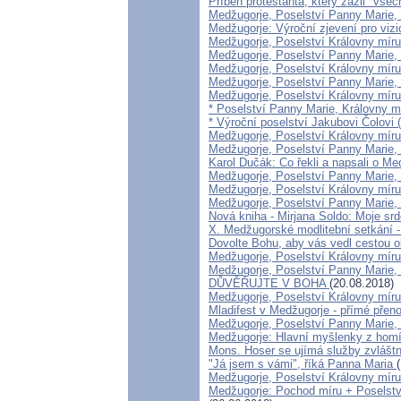
Příběh protestanta, který zažil "vš
Medžugorje, Poselství Panny Marie, 
Medžugorje: Výroční zjevení pro vizi
Medžugorje, Poselství Královny mír
Medžugorje, Poselství Panny Marie, 
Medžugorje, Poselství Královny mír
Medžugorje, Poselství Panny Marie, 
Medžugorje, Poselství Královny míru
* Poselství Panny Marie, Královny m
* Výroční poselství Jakubovi Čolovi 
Medžugorje, Poselství Královny míru
Medžugorje, Poselství Panny Marie, 
Karol Dučák: Co řekli a napsali o Me
Medžugorje, Poselství Panny Marie, 
Medžugorje, Poselství Královny míru 
Medžugorje, Poselství Panny Marie, 
Nová kniha - Mirjana Soldo: Moje sr
X. Medžugorské modlitební setkání -
Dovolte Bohu, aby vás vedl cestou o
Medžugorje, Poselství Královny míru
Medžugorje, Poselství Panny Marie, 
DŮVĚŘUJTE V BOHA
(20.08.2018)
Medžugorje, Poselství Královny míru
Mladifest v Medžugorje - přímé přen
Medžugorje, Poselství Panny Marie, 
Medžugorje: Hlavní myšlenky z hom
Mons. Hoser se ujímá služby zvláštn
"Já jsem s vámi", říká Panna Maria
Medžugorje, Poselství Královny mír
Medžugorje: Pochod míru + Poselství