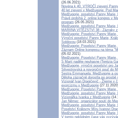
(26.06.2021)
Novéna k 40. VÝROČÍ zjevení Panny 
40 let zjevení v Medžugorje: Pod Ma
Medžugorje, poselství Panny Marie, 
Právě probíhá 2. online kongres v Me
program
(26.05.2021)
Medžugorje, poselství Panny Marie, 
MARIINA VÍTĚZSTVÍ 38 - Zázraky z 
Medžugorje: Poselství Panny Marie, 
Výroční poselství Panny Marie, Králo
Soldovou
(18.03.2021)
Medžugorje: Poselství Panny Marie, 
Záznam Online kongresu na téma "Me
(05.02.2021)
Medžugorje: Poselství Panny Marie, 
S Marií naděje neuhasne (Terézia Ga
Medžugorje, výroční poselství pro J
Silvestrovská a novoroční pouť do M
Sestra Emmanuela: Medžugorje a os
Děloha zázračně dorostla po prosbě 
Vizionář Ivan Dragičevič - Žijeme v č
exorcizmu v Medžugorje
(27.11.2020
Medžugorje: Poselství Panny Marie, 
Medžugorje, poselství Panny Marie, 
Vizionářka Ivanka z Medžugorje
(14.
Jan Němec, organizátor poutí do Me
Medžugorje, poselství Panny Marie, k
Poselství Královny Míru Ivanovi Drag
Medžugorje, poselství Panny Marie, 
V tomto neklidném čase vás vyzývám 