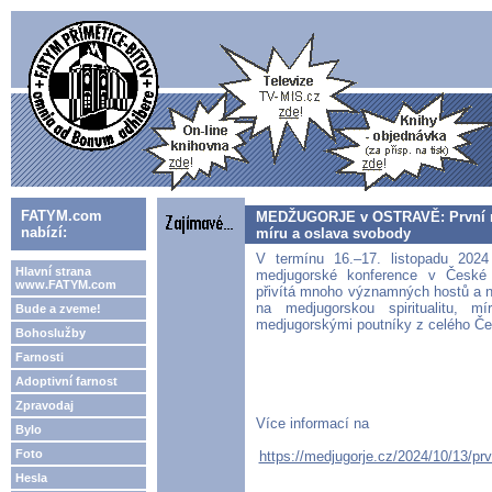
FATYM.com
MEDŽUGORJE v OSTRAVĚ: První me
nabízí:
míru a oslava svobody
V termínu 16.–17. listopadu 2024
Hlavní strana
medjugorské konference v České r
www.FATYM.com
přivítá mnoho významných hostů a 
na medjugorskou spiritualitu, m
Bude a zveme!
medjugorskými poutníky z celého Če
Bohoslužby
Farnosti
Adoptivní farnost
Zpravodaj
Více informací na
Bylo
Foto
https://medjugorje.cz/2024/10/13/pr
Hesla