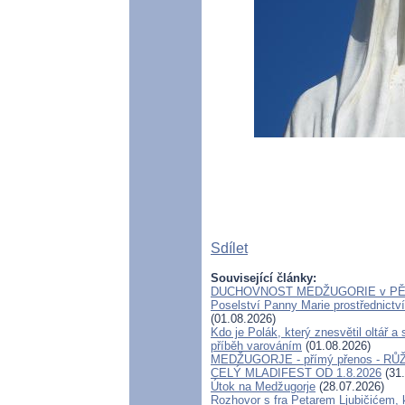
Sdílet
Související články:
DUCHOVNOST MEDŽUGORIE v P
Poselství Panny Marie prostřednictv
(01.08.2026)
Kdo je Polák, který znesvětil oltář 
příběh varováním
(01.08.2026)
MEDŽUGORJE - přímý přenos - R
CELÝ MLADIFEST OD 1.8.2026
(31.
Útok na Medžugorje
(28.07.2026)
Rozhovor s fra Petarem Ljubičićem, k