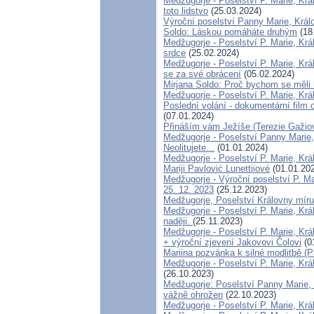
Medžugorje - Poselství P. Marie, Krá
toto lidstvo
(25.03.2024)
Výroční poselství Panny Marie, Králo
Soldo: Láskou pomáháte druhým
(18
Medžugorje - Poselství P. Marie, Kr
srdce
(25.02.2024)
Medžugorje - Poselství P. Marie, Krá
se za své obrácení
(05.02.2024)
Mirjana Soldo: Proč bychom se měli 
Medžugorje - Poselství P. Marie, Krá
Poslední volání - dokumentární film
(07.01.2024)
Přináším vám Ježíše (Terezie Gažio
Medžugorje - Poselství Panny Marie, 
Neolitujete...
(01.01.2024)
Medžugorje - Poselství P. Marie, Krá
Mariji Pavlović Lunettiiové
(01.01.20
Medžugorje - Výroční poselství P. Ma
25. 12. 2023
(25.12.2023)
Medžugorje, Poselství Královny míru
Medžugorje - Poselství P. Marie, Krá
naději.
(25.11.2023)
Medžugorje - Poselství P. Marie, Král
+ výroční zjevení Jakovovi Čolovi
(0
Mariina pozvánka k silné modlitbě (P
Medžugorje - Poselství P. Marie, Král
(26.10.2023)
Medžugorje: Poselství Panny Marie, K
vážně ohrožen
(22.10.2023)
Medžugorje - Poselství P. Marie, Krá