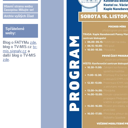
Hlavní strana webu
časopisu Milujte se!
Archiv vyšlých čísel
Spřátelené
weby:
Blog o FATYMu
zde
,
blog o TV-MIS.cz
tv-
mis.signaly.cz
a
další blog o TV-MIS
zde
.