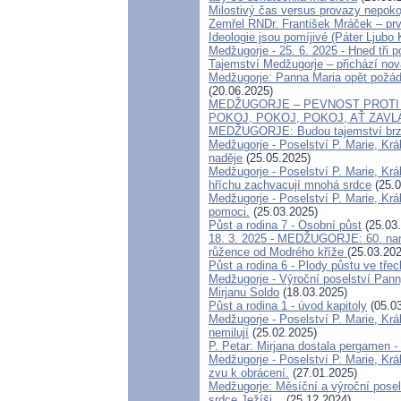
Milostivý čas versus provazy nepoko
Zemřel RNDr. František Mráček – prv
Ideologie jsou pomíjivé (Páter Ljubo
Medžugorje - 25. 6. 2025 - Hned tři p
Tajemství Medžugorje – přichází nov
Medžugorje: Panna Maria opět požád
(20.06.2025)
MEDŽUGORJE – PEVNOST PROTI
POKOJ, POKOJ, POKOJ, AŤ ZAV
MEDŽUGORJE: Budou tajemství brz
Medžugorje - Poselství P. Marie, Krá
naděje
(25.05.2025)
Medžugorje - Poselství P. Marie, Krá
hříchu zachvacují mnohá srdce
(25.0
Medžugorje - Poselství P. Marie, Kr
pomoci.
(25.03.2025)
Půst a rodina 7 - Osobní půst
(25.03
18. 3. 2025 - MEDŽUGORJE: 60. naro
růžence od Modrého kříže
(25.03.202
Půst a rodina 6 - Plody půstu ve třec
Medžugorje - Výroční poselství Pann
Mirjanu Soldo
(18.03.2025)
Půst a rodina 1 - úvod kapitoly
(05.03
Medžugorje - Poselství P. Marie, Král
nemilují
(25.02.2025)
P. Petar: Mirjana dostala pergamen 
Medžugorje - Poselství P. Marie, Krá
zvu k obrácení.
(27.01.2025)
Medžugorje: Měsíční a výroční posel
srdce Ježíši...
(25.12.2024)