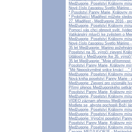
Medžugorje, Poselství Královny míru
Nové číslo časopisu Svetlo Máriino 
* Posolství Panny Marie, Královny m
* Probíhající Mladifest můžete sledov
27. Mladifest - Medžugorje 2016 - p
Medžugorje, Poselství Královny mír
Pomocí vás chci obnovit svět. (video
Vatikánský mluvčí ke zvěstem o Med
Medžugorje, Poselství Královny míru
Nové číslo časopisu Svetlo Máriino 
35 let Medžugorje: Mariino požehnán
Poselství na 35. výročí zjevení Král
Události v Medžugorje (ke 35. výročí
35 let Medžugorje: "Moje přítomnost j
Posolství Panny Marie, Královny míru
"Mé Neposkvrněné srdce krvácí ..." 
Medžugorje, Poselství Královny míru
Nová kniha poselství Panny Marie - 
Medžugorje: Zjevení pro vizionáře Iv
Přímý přenos Medžugorského setkání
Posolství Panny Marie, Královny mír
Medžugorje, Poselství Královny mír
VIDEO záznam přenosu Medžugorské
Modlete se, abyste pochopili Boží l
Medžugorje, Poselství Královny míru
Medžugorje, Poselství Královny míru
Medžugorje: Výroční poselství Panny
Poselství Panny Marie, Královny mír
Medžugorje, Poselství Královny míru
Časopis MEDJUGORJE - Mariánské 