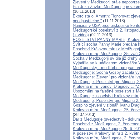
Zjevení v Medžugorji stále nepotvrz
Fra Jozo Zovko: Medžugorje je vesmí
(16.11.2013)
Exorcista o. Amorth: "Ignorovat zjev
neodpustitelné."
(11.11.2013)
Nuncius v USA píše biskupské konfe
Medžugorské poselství z 2. listopad
(+ video)
(02.11.2013)
POSELSTVÍ PANNY MARIE, Královny 
Svítící socha Panny Marie předána 
Poselství Královny míru z Medžugorje
Královna míru, Medžugorje, 25. září 
Socha v Medžugorji svítila již druhý 
Vyjádřila se k událostem vizionářka
Medžugorský - modlitební program ve
Medžugorje: Socha Gospy začala vyza
Medžugorje: Zjevení pro vizionáře I
Medžugorje: Poselství pro Mirjanu, 2
Královna míru Ivanovi Dragicevic: "
Upozornění na falešné poselství z M
Medžugorje, poselství Královny míru
Medžugorje, Poselství pro Mirjanu 2
Gospino zjevení vizionáři Ivanu Drag
Královna míru, Medžugorje, 25. červ
(28.07.2013)
Dar z Medugorje (svědectví) - doku
Poselství z Medžugorje, 2. července
Královna míru, Medžugorje 25. 6. 201
K poselství Královny míru z 2. květ
Královna míru, Medžugorje, 2. červ