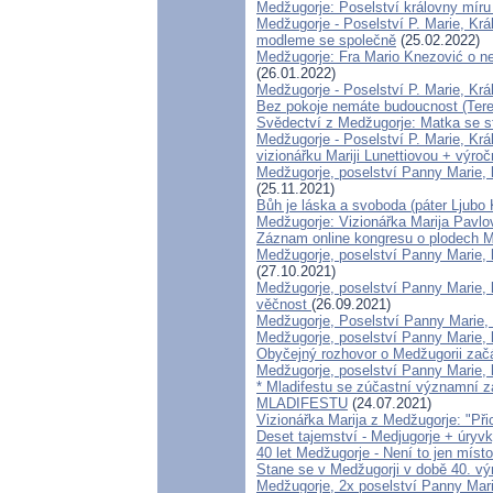
Medžugorje: Poselství královny míru
Medžugorje - Poselství P. Marie, Krá
modleme se společně
(25.02.2022)
Medžugorje: Fra Mario Knezović o ne
(26.01.2022)
Medžugorje - Poselství P. Marie, Kr
Bez pokoje nemáte budoucnost (Tere
Svědectví z Medžugorje: Matka se s
Medžugorje - Poselství P. Marie, Krá
vizionářku Mariji Lunettiovou + výroč
Medžugorje, poselství Panny Marie, k
(25.11.2021)
Bůh je láska a svoboda (páter Ljubo
Medžugorje: Vizionářka Marija Pavlov
Záznam online kongresu o plodech Me
Medžugorje, poselství Panny Marie, k
(27.10.2021)
Medžugorje, poselství Panny Marie, k
věčnost
(26.09.2021)
Medžugorje, Poselství Panny Marie, 
Medžugorje, poselství Panny Marie, 
Obyčejný rozhovor o Medžugorii zač
Medžugorje, poselství Panny Marie, 
* Mladifestu se zúčastní významní z
MLADIFESTU
(24.07.2021)
Vizionářka Marija z Medžugorje: "Přic
Deset tajemství - Medjugorje + úryvk
40 let Medžugorje - Není to jen míst
Stane se v Medžugorji v době 40. v
Medžugorje, 2x poselství Panny Marie