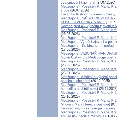
zveřejňování tajemství
(27.07.2026)
Medžugorje - Poselství P. Marie, Krá
srdce
(26.07.2026)
Fra Ljubo Kurtović: Zjevením Panny
Medžugorje: PRŮBĚH NOVÉNY NA
POSELSTVÍ PANNY MARIE
(10.07.
Novéna před 45. výročím zjevení v Me
Medžugorje - Poselství P. Marie, Krá
(26.05.2026)
Medžugorje - Poselství P. Marie, Kr
Medžugorje: Výroční zjevení a posels
Medžugorje - 18. března - mimořádní 
(17.03.2026)
Medžugorje: VIZIONÁŘ IVAN DRA
Goran Čurkovič z Medžugorje opět v 
Medžugorje - Poselství P. Marie, Krá
(25.02.2026)
Medžugorje - Poselství P. Marie, Krá
(25.01.2026)
Medžugorje: Měsíční a výroční posel
podobalo jeho srdci
(26.12.2025)
Medžugorje - Poselství P. Marie, Král
nemodlí a nechtějí pokoj
(25.11.2025
Medžugorje - Poselství P. Marie, Král
(25.10.2025)
Medžugorje - Poselství P. Marie, Krá
Milovaní Marií (Terézia Gažiová)
(07.
Ne všechno, co se tváří jako zprávy 
Medžugorje - Poselství P. Marie, Krá
aby se uskutečnila má slova
(26.08.