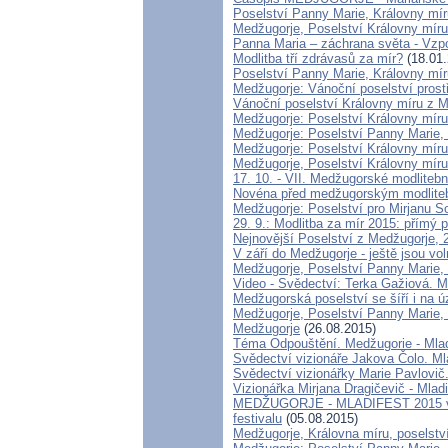
Poselství Panny Marie, Královny mír
Medžugorje, Poselství Královny míru
Panna Maria – záchrana světa - Vzpo
Modlitba tří zdrávasů za mír?
(18.01.
Poselství Panny Marie, Královny mír
Medžugorje: Vánoční poselství prost
Vánoční poselství Královny míru z 
Medžugorje: Poselství Královny míru 
Medžugorje: Poselství Panny Marie, 
Medžugorje: Poselství Královny míru 
Medžugorje, Poselství Královny míru
17. 10. - VII. Medžugorské modlitebn
Novéna před medžugorským modlitební
Medžugorje: Poselství pro Mirjanu So
29. 9.: Modlitba za mír 2015: přímý 
Nejnovější Poselství z Medžugorje, 
V září do Medžugorje - ještě jsou vol
Medžugorje, Poselství Panny Marie, 
Video - Svědectví: Terka Gažiová. M
Medžugorská poselství se šíří i na
Medžugorje, Poselství Panny Marie,
Medžugorje
(26.08.2015)
Téma Odpouštění. Medžugorie - Mladi
Svědectví vizionáře Jakova Čolo. Ml
Svědectví vizionářky Marie Pavlovič
Vizionářka Mirjana Dragičevič - Mlad
MEDŽUGORJE - MLADIFEST 2015 v p
festivalu
(05.08.2015)
Medžugorje, Královna míru, poselství