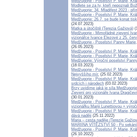
Medžugorje - Poselství P. Marie, Krá
Modlete se za ty, kteří nepoznali Bo
Medžugorje: 34. Mladifest 2023 - př
Medžugorje - Poselství P. Marie, Kr
Medžugorje: 26.7. se bude konat tisko
(24.07.2023)
Matka a útočiště (Terezia Gažiová)
(
Medžugorje - Mimořádné zjevení Ivan
vizionářce Ivance Elezové z 25. čer
Medžugorje - Poselství Panny Marie, 
(26.05.2023)
Medžugorje - Poselství P. Marie, Kr
Medžugorje - Poselství P. Marie, Krá
Medžugorje: Výroční poselství Panny
(18.03.2023)
Medžugorje - Poselství P. Marie, Krá
Nejvyššího mír.
(25.02.2023)
Medžugorje - Poselství P. Marie, Krá
srdcích i národech
(03.02.2023)
Brzy uvidíme jaká je síla Medžugorje
Zjevení pro vizionáře Ivana Dragičev
(30.01.2023)
Medžugorje - Poselství P. Marie, Krá
vizionářku Mariji Lunettiovou + výroč
Medžugorje - Poselství P. Marie, Krá
dává naději
(25.11.2022)
Maria – cesta naděje (Terezie Gažio
MARIINA VÍTĚZSTVÍ 50 - Po sekání 
Medžugorje - Poselství P. Marie, Kr
(26.10.2022)