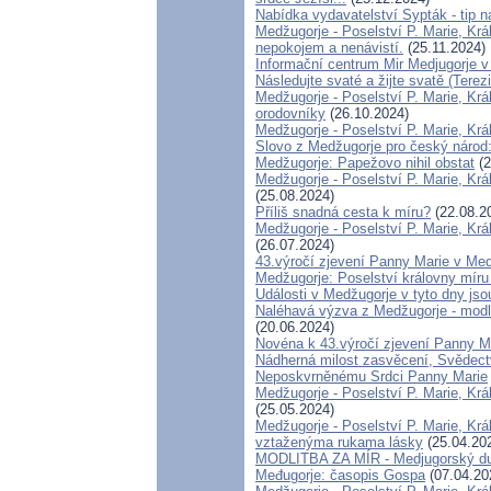
Nabídka vydavatelství Sypták - tip 
Medžugorje - Poselství P. Marie, Krá
nepokojem a nenávistí.
(25.11.2024)
Informační centrum Mir Medjugorje v
Následujte svaté a žijte svatě (Tere
Medžugorje - Poselství P. Marie, Král
orodovníky
(26.10.2024)
Medžugorje - Poselství P. Marie, Krá
Slovo z Medžugorje pro český národ:
Medžugorje: Papežovo nihil obstat
(2
Medžugorje - Poselství P. Marie, Kr
(25.08.2024)
Příliš snadná cesta k míru?
(22.08.2
Medžugorje - Poselství P. Marie, Krá
(26.07.2024)
43.výročí zjevení Panny Marie v Med
Medžugorje: Poselství královny míru 
Události v Medžugorje v tyto dny js
Naléhavá výzva z Medžugorje - modle
(20.06.2024)
Novéna k 43.výročí zjevení Panny M
Nádherná milost zasvěcení, Svědect
Neposkvrněnému Srdci Panny Marie
Medžugorje - Poselství P. Marie, Krá
(25.05.2024)
Medžugorje - Poselství P. Marie, Kr
vztaženýma rukama lásky
(25.04.20
MODLITBA ZA MÍR - Medjugorský duc
Međugorje: časopis Gospa
(07.04.20