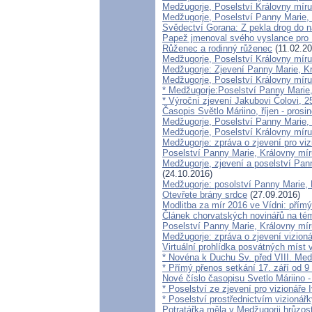
Medžugorje, Poselství Královny míru
Medžugorje, Poselství Panny Marie, 
Svědectví Gorana: Z pekla drog do 
Papež jmenoval svého vyslance pro 
Růženec a rodinný růženec
(11.02.20
Medžugorje, Poselství Královny míru
Medžugorje: Zjevení Panny Marie, Kr
Medžugorje, Poselství Královny míru 
* Medžugorje:Poselství Panny Marie,
* Výroční zjevení Jakubovi Čolovi, 2
Časopis Světlo Máriino, říjen - prosi
Medžugorje, Poselství Panny Marie, 
Medžugorje, Poselství Královny míru
Medžugorje: zpráva o zjevení pro viz
Poselství Panny Marie, Královny míru
Medžugorje, zjevení a poselství Pann
(24.10.2016)
Medžugorje: posolství Panny Marie, K
Otevřete brány srdce
(27.09.2016)
Modlitba za mír 2016 ve Vídni: přím
Článek chorvatských novinářů na té
Poselství Panny Marie, Královny mír
Medžugorje: zpráva o zjevení vizioná
Virtuální prohlídka posvátných míst
* Novéna k Duchu Sv. před VIII. Med
* Přímý přenos setkání 17. září od 9
Nové číslo časopisu Svetlo Máriino -
* Poselství ze zjevení pro vizionáře
* Poselství prostřednictvím vizionářk
Potratářka měla v Medžugorji hrůzost