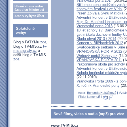
Vranovská porta 2014
(08.04.2
Stříbrnou cenu obdržela voká
Hlavní strana webu
sborovém festivalu ve Vídni
(2
časopisu Milujte se!
Píseň Zpívala Synu Matička
(2
Archiv vyšlých čísel
Adventní koncert v Blížkovicí
Mgr. Dr. Manfred Linsbauer - n
Vranovská porta 2013
(16.06.2
Spřátelené
10 let scholy sv. Bartoloměje 
weby:
Letní škola duchovní hudby 
Škola chval 2013 / 2014
(20.02
Blog o FATYMu
zde
,
Koncert v Blížkovicích 2012
(0
blog o TV-MIS.cz
tv-
Svatocecilské setkání v Brně
(
mis.signaly.cz
a
VRANOVSKÁ PORTA 2012
(3
další blog o TV-MIS
Webový portál Scholy.cz
(14.0
zde
.
VRANOVSKÁ PORTA 2011
(1
Prázdninová škola pro scholy
(
Adventní koncert v Blížkovicí
Schola brněnské mládeže vydá
(22.11.2010)
Vranovská Porta 2009 - z poh
X. ročník Vranovské porty
(20.
| Autor:
Bohumila Hubáčková
| Vydán
|
Přidat komentář
|
Nové filmy, videa a audia (mp3) pro vás:
www.TV-MIS.cz