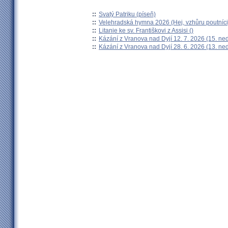
::
Svatý Patriku (píseň)
::
Velehradská hymna 2026 (Hej, vzhůru poutníci
::
Litanie ke sv. Františkovi z Assisi ()
::
Kázání z Vranova nad Dyjí 12. 7. 2026 (15. ne
::
Kázání z Vranova nad Dyjí 28. 6. 2026 (13. ne