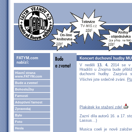
FATYM.com
Koncert duchovní hudby MU
nabízí:
V neděli
13. 4.
2014 se v 
Hradišti u Znojma bude přibl
Hlavní strana
duchovní hudby. Zazpívá
www.FATYM.com
Všichni jste srdečně zváni.
Pl
Bude a zveme!
Bohoslužby
Farnosti
Adoptivní farnost
Plakátek ke stažení zde!
Zpravodaj
Bylo
Zazní díla autorů 16. a 17. st
Lassus…)
Foto
Hesla
Musica coeli je nově založ