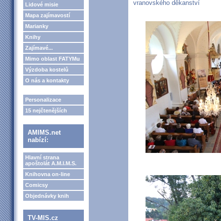
vranovského děkanství
Lidové misie
Mapa zajímavostí
Marianky
Knihy
Zajímavé...
Mimo oblast FATYMu
Výzdoba kostelů
O nás a kontakty
Personalizace
15 nejčtenějších
AMIMS.net
nabízí:
Hlavní strana
apoštolát A.M.I.M.S.
Knihovna on-line
Comicsy
Objednávky knih
TV-MIS.cz