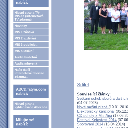
nabízí:
Hlavní strana TV-
MIS.cz (internetová
TV zdarma)
Novinky
MIS 1 zábava
MIS 2 vzdělání
MIS 3 publicist.
MIS 4 lokální
Audia hudební
Audia mluvená
Naše další
internetové televize
zdarma...
Sdílet
ABCD.fatym.com
nabízí:
Související články:
Setkání schol, sborů a další
(04.07.2025)
Hlavní strana
Nové mešní písně
(19.01.2016
vyhledávače Abeceda
Elektronický kancionál
(05.12.
CD scholy z Mistřína
(17.06.2
Milujte se!
Festival Kefasfest 2014
(07.06
nabízí:
Sborování 2014
(15.04.2014)