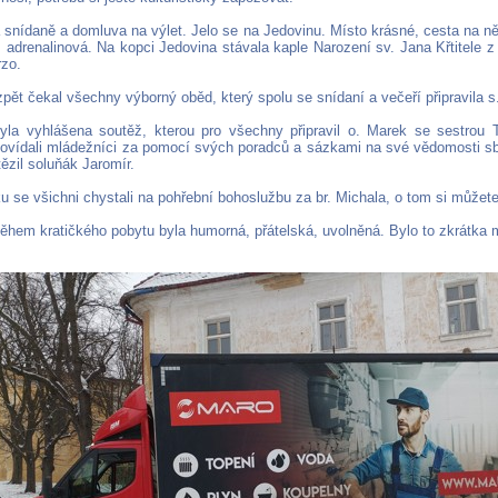
 snídaně a domluva na výlet. Jelo se na Jedovinu. Místo krásné, cesta na ně
 adrenalinová. Na kopci Jedovina stávala kaple Narození sv. Jana Křtitele z
rzo.
pět čekal všechny výborný oběd, který spolu se snídaní a večeří připravila s
la vyhlášena soutěž, kterou pro všechny připravil o. Marek se sestrou 
ovídali mládežníci za pomocí svých poradců a sázkami na své vědomosti sb
ězil soluňák Jaromír.
u se všichni chystali na pohřební bohoslužbu za br. Michala, o tom si můžet
ěhem kratičkého pobytu byla humorná, přátelská, uvolněná. Bylo to zkrátka m