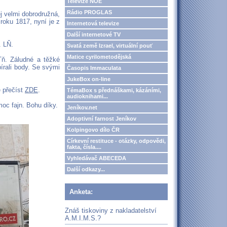
Televize NOE
Rádio PROGLAS
j velmi dobrodružná,
 roku 1817, nyní je z
Internetová televize
Další internetové TV
. LŇ.
Svatá země Izrael, virtuální pouť
Matice cyrilometodějská
Tň. Záludné a těžké
írali body. Se svými
Časopis Immaculata
JukeBox on-line
e přečíst
ZDE
.
TémaBox s přednáškami, kázáními,
audioknihami...
oc fajn. Bohu díky.
Jeníkov.net
Adoptivní farnost Jeníkov
Kolpingovo dílo ČR
Církevní restituce - otázky, odpovědi,
fakta, čísla....
Vyhledávač ABECEDA
Další odkazy...
Anketa:
Znáš tiskoviny z nakladatelství
A.M.I.M.S.?