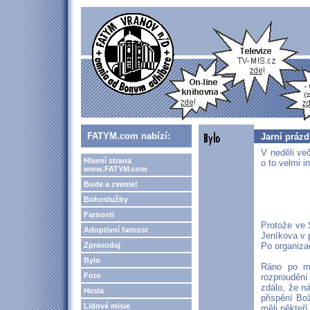
FATYM.com nabízí:
Jarní prázd
V neděli ve
Hlavní strana
o to velmi i
www.FATYM.com
Bude a zveme!
Bohoslužby
Farnosti
Protože ve 
Adoptivní farnost
Jeníkova v 
Zpravodaj
Po organiza
Bylo
Ráno po mo
Foto
rozproudění 
zdálo, že n
Hesla
přispění Bo
Lidové misie
měli někteří