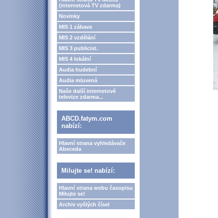
(internetová TV zdarma)
Novinky
MIS 1 zábava
MIS 2 vzdělání
MIS 3 publicist.
MIS 4 lokální
Audia hudební
Audia mluvená
Naše další internetové
televize zdarma...
ABCD.fatym.com
nabízí:
Hlavní strana vyhledávače
Abeceda
Milujte se! nabízí:
Hlavní strana webu časopisu
Milujte se!
Archiv vyšlých čísel