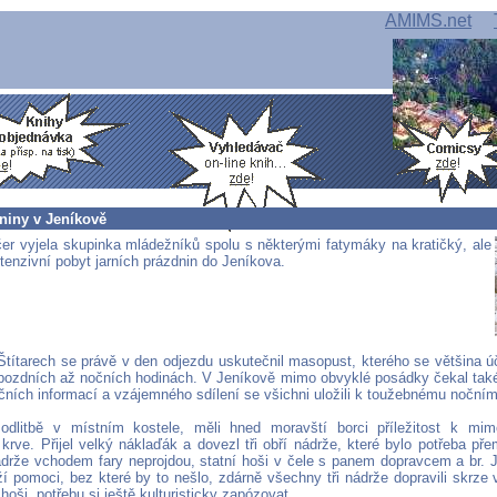
AMIMS.net
niny v Jeníkově
čer vyjela skupinka mládežníků spolu s některými fatymáky na kratičký, ale
ntenzivní pobyt jarních prázdnin do Jeníkova.
Štítarech se právě v den odjezdu uskutečnil masopust, kterého se většina úč
pozdních až nočních hodinách. V Jeníkově mimo obvyklé posádky čekal také
čních informací a vzájemného sdílení se všichni uložili k toužebnému noční
dlitbě v místním kostele, měli hned moravští borci příležitost k mim
krve. Přijel velký náklaďák a dovezl tři obří nádrže, které bylo potřeba pře
ádrže vchodem fary neprojdou, statní hoši v čele s panem dopravcem a br.
ží pomoci, bez které by to nešlo, zdárně všechny tři nádrže dopravili skrze 
 hoši, potřebu si ještě kulturisticky zapózovat.