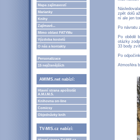
Mapa zajímavostí
Následovala
Marianky
zpět dolů až
ní ale jen to
Knihy
Zajímavé...
Po návratu z
Mimo oblast FATYMu
Po obědě by
Výzdoba kostelů
otázky zodp
33 body zvít
O nás a kontakty
Po odpočink
Personalizace
Atmosféra b
15 nejčtenějších
AMIMS.net nabízí:
Hlavní strana apoštolát
A.M.I.M.S.
Knihovna on-line
Comicsy
Objednávky knih
TV-MIS.cz nabízí:
Hlavní strana TV-MIS.cz