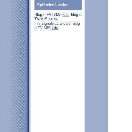
Spřátelené weby:
Blog o FATYMu
zde
, blog o
TV-MIS.cz
tv-
mis.signaly.cz
a další blog
o TV-MIS
zde
.