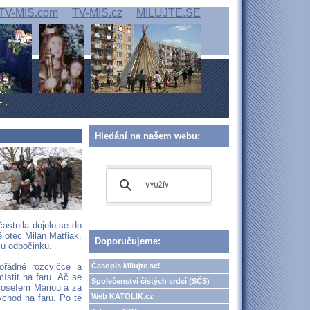
TV-MIS.com
TV-MIS.cz
MILUJTE.SE
Hledání na našem webu:
astnila dojelo se do
 otec Milan Matfiak.
Doporučujeme:
mu odpočinku.
Časopis Milujte se!
ořádné rozcvičce a
místit na faru. Ač se
Společenství čistých srdcí (SČS)
 Josefem Mariou a za
Web KATOLIK.cz
vchod na faru. Po té