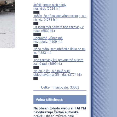
Ještě jsem o nich nikdy
neslyšel.
(5524 hl.)
Tuším, že něco takového existuje, ale
nic víc.
(4573 hl.)
Už jsem měl některé tyto tiskoviny v
ruce.
(6539 hl.)
Popravdě, vůbec mě
nezaujaly.
(4109 hl.)
Něco málo jsem přečetl a líbilo se mi
to.
(4383 hl.)
Tyto tiskoviny čtu pravidelně a jsem
za ně rád.
(4899 hl.)
Nejen je čtu, ale také si je
objednávám a šířím dál.
(3774 hl.)
Celkem hlasovalo: 33801
Volná šiřitelnost:
Na obsah tohoto webu si FATYM
nevyhrazuje žádná autorská
práva!
Obsah můžete dále