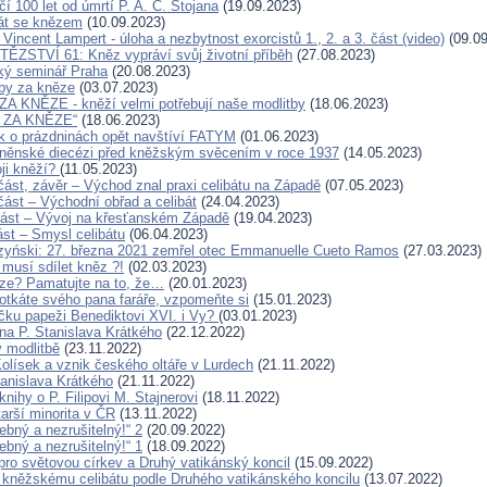
í 100 let od úmrtí P. A. C. Stojana
(19.09.2023)
át se knězem
(10.09.2023)
 Vincent Lampert - úloha a nezbytnost exorcistů 1., 2. a 3. část (video)
(09.09
ĚZSTVÍ 61: Kněz vypráví svůj životní příběh
(27.08.2023)
ký seminář Praha
(20.08.2023)
tby za kněze
(03.07.2023)
 KNĚZE - kněží velmi potřebují naše modlitby
(18.06.2023)
 ZA KNĚZE“
(18.06.2023)
 o prázdninách opět navštíví FATYM
(01.06.2023)
rněnské diecézi před kněžským svěcením v roce 1937
(14.05.2023)
ji kněží?
(11.05.2023)
 část, závěr – Východ znal praxi celibátu na Západě
(07.05.2023)
. část – Východní obřad a celibát
(24.04.2023)
. část – Vývoj na křesťanském Západě
(19.04.2023)
část – Smysl celibátu
(06.04.2023)
zyński: 27. března 2021 zemřel otec Emmanuelle Cueto Ramos
(27.03.2023)
 musí sdílet kněz ?!
(02.03.2023)
ze? Pamatujte na to, že…
(20.01.2023)
otkáte svého pana faráře, vzpomeňte si
(15.01.2023)
íčku papeži Benediktovi XVI. i Vy?
(03.01.2023)
a P. Stanislava Krátkého
(22.12.2022)
 modlitbě
(23.11.2022)
Kolísek a vznik českého oltáře v Lurdech
(21.11.2022)
tanislava Krátkého
(21.11.2022)
nihy o P. Filipovi M. Stajnerovi
(18.11.2022)
arší minorita v ČR
(13.11.2022)
řebný a nezrušitelný!“ 2
(20.09.2022)
řebný a nezrušitelný!“ 1
(18.09.2022)
ro světovou církev a Druhý vatikánský koncil
(15.09.2022)
kněžskému celibátu podle Druhého vatikánského koncilu
(13.07.2022)