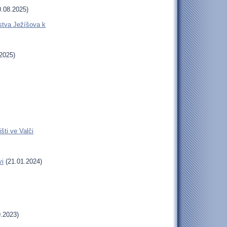
.08.2025)
stva Ježíšova k
2025)
šti ve Valči
vi
(21.01.2024)
.2023)