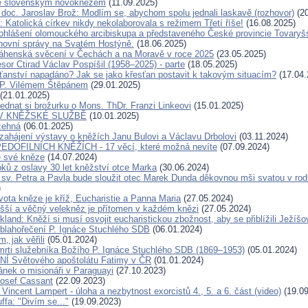
e slovenským novoknězem
(11.09.2025)
doc. Jaroslav Brož: Modlím se, abychom spolu jednali laskavě (rozhovor)
(20
 Katolická církev nikdy nekolaborovala s režimem Třetí říše!
(16.08.2025)
ohlášení olomouckého arcibiskupa a představeného České provincie Tovaryš
hovní správy na Svatém Hostýně.
(18.06.2025)
áhenská svěcení v Čechách a na Moravě v roce 2025
(23.05.2025)
sor Ctirad Václav Pospíšil (1958–2025) - parte
(18.05.2025)
sťanství napadáno? Jak se jako křesťan postavit k takovým situacím?
(17.04.
 P. Vilémem Štěpánem
(29.01.2025)
(21.01.2025)
ednat si brožurku o Mons. ThDr. Franzi Linkeovi
(15.01.2025)
V KNĚŽSKÉ SLUŽBĚ
(10.01.2025)
žehná
(06.01.2025)
zahájení výstavy o kněžích Janu Bulovi a Václavu Drbolovi
(03.11.2024)
DOFILNÍCH KNĚŽÍCH - 17 věcí, které možná nevíte
(07.09.2024)
e své kněze
(14.07.2024)
pků z oslavy 30 let kněžství otce Marka
(30.06.2024)
 sv. Petra a Pavla bude sloužit otec Marek Dunda děkovnou mši svatou v rodi
)
vota kněze je kříž, Eucharistie a Panna Maria
(27.05.2024)
yšší a věčný velekněz je přítomen v každém knězi
(27.05.2024)
kland: Kněží si musí osvojit eucharistickou zbožnost, aby se přiblížili Ježíšo
 blahořečení P. Ignáce Stuchlého SDB
(06.01.2024)
m, jak věřili
(05.01.2024)
mrti služebníka Božího P. Ignáce Stuchlého SDB (1869–1953)
(05.01.2024)
 Světového apoštolátu Fatimy v ČR
(01.01.2024)
ánek o misionáři v Paraguayi
(27.10.2023)
Josef Cassant
(22.09.2023)
 Vincent Lampert - úloha a nezbytnost exorcistů 4., 5. a 6. část (video)
(19.09
ffa: "Divím se..."
(19.09.2023)