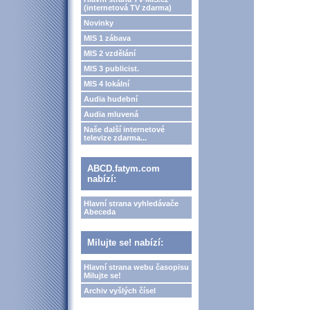
(internetová TV zdarma)
Novinky
MIS 1 zábava
MIS 2 vzdělání
MIS 3 publicist.
MIS 4 lokální
Audia hudební
Audia mluvená
Naše další internetové
televize zdarma...
ABCD.fatym.com
nabízí:
Hlavní strana vyhledávače
Abeceda
Milujte se! nabízí:
Hlavní strana webu časopisu
Milujte se!
Archiv vyšlých čísel