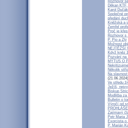
Rozhovor s
Děkan KTF, 
Karol Dučák:
Společné pr
předání duc
Kněžská a j
Zemřel profe
Proč je kře
Rozhovor s
P. Pio a Zlý
Možnost obj
NEJTĚŽŠÍ 
Když kněz 
Pozvání na 
MÝTUS O PE
Nekritizujm
Několik stří
Na slavnost
(21.06.2024
Ve středu ži
Ježíš, nejv
Biskup Stric
Modlitba za
Bulletin o to
Výročí od s
PROHLÁŠENÍ
Zajímavý čl
Petr Maria 
Exorcista o.
P. Marián Ku