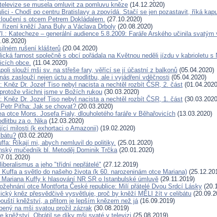
í televize se musela omluvit za pomluvu kněze
(14.12.2020)
lici - Chodí po centru Bratislavy a zpovídá. Stačí se jen pozastavit, říká kap
zloučení s otcem Petrem Dokládalem.
(27.10.2020)
 řízení kněží Jana Buly a Václava Drboly
(20.08.2020)
I.: Katecheze – generální audience 5.8.2009: Faráře Arského učinila svatým
.08.2020)
silném rušení klášterů
(20.04.2020)
cká farnost společně s obcí pořádala na Květnou neděli jízdu v kabrioletu s 
licích obce.
(11.04.2020)
oli slouží mši sv. na střeše fary, věřící se jí účastní z balkonů
(05.04.2020)
nás zaslouží nejen úctu a modlitbu, ale i vyjádření vděčnosti
(05.04.2020)
 Kněz Dr. Jozef Tiso nebyl nacista a nechtěl rozbít ČSR, 2. část
(01.04.2020
 protože všichni jsme v Božích rukou
(30.03.2020)
 Kněz Dr. Jozef Tiso nebyl nacista a nechtěl rozbít ČSR, 1. část
(30.03.2020
 Petr Piťha: Jak se chovat?
(20.03.2020)
lea otce Mons. Josefa Fialy, dlouholetého faráře v Běhařovicích
(13.03.2020)
dlitbu za o. Nika
(12.03.2020)
cí milosti (k exhortaci o Amazonii)
(19.02.2020)
ibátu?
(03.02.2020)
ffa: Říkají mi, abych nemluvil do politiky.
(25.01.2020)
ský mučedník bl. Metoděj Dominik Trčka
(20.01.2020)
7.01.2020)
liberalismus a jeho "třídní nepřátelé"
(27.12.2019)
 Kuffa a světlo do našeho života (k 60. narozeninám otce Mariana)
(25.12.20
. Mariana Kuffy k hlasování NR SR o Istanbulské úmluvě
(29.11.2019)
ožehnání otce Montforta České republice: Milí přátelé Dvou Srdcí Lásky
(20.
ický kněz přesvědčivě vysvětluje, proč by kněží MĚLI žít v celibátu
(20.09.2
pouští kněžství, a přitom je lepším knězem než já
(16.09.2019)
bený na mši svatou prožil zázrak
(30.08.2019)
e kněžství. Obrátil se díky mši svaté v televizi
(25.08.2019)