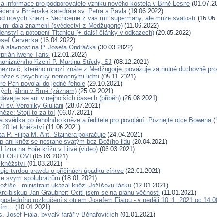
a informace pro podporovatele vzniku nového kostela v Brně-Lesné
(01.07.2
cení v Brněnské katedrále sv. Petra a Pavla
(19.06.2022)
d nových kněží - Nechceme z vás mít supermany, ale muže svátostí
(16.06
 mi dala znamení (svědectví z Medžugorje)
(11.06.2022)
enství a potopení Titanicu (+ další články v odkazech)
(20.05.2022)
osef Červenka
(16.04.2022)
 slavnost na P. Josefa Ondráčka
(30.03.2022)
yprián Iwene Tansi
(12.01.2022)
nonizačního řízení P. Martina Středy, SJ
(08.12.2021)
nezović, kterého mnozí znáte z Medžugorje, považuje za nutné duchovně pro
něze s psychicky nemocnými lidmi
(05.11.2021)
eré Pán povolal do jedné řehole
(29.10.2021)
lých jáhnů v Brně (záznam)
(25.09.2021)
dávejte se ani v nejhorších časech (příběh)
(26.08.2021)
í sv. Veroniky Giuliani
(28.07.2021)
ěze: Stojí to za to!
(06.07.2021)
 svědka po řeholního kněze a ředitele pro povolání: Poznejte otce Bowena
(
í 20 let kněžství
(11.06.2021)
a P. Filipa M. Ant. Stajnera pokračuje
(24.04.2021)
p ani kněz se nestane svatým bez Božího lidu
(20.04.2021)
 Lízna na Hoře křížů v Litvě (video)
(06.03.2021)
NTFORTOVI
(05.03.2021)
 kněžství
(01.03.2021)
uje tvrdou pravdu o příčinách úpadku církve
(22.01.2021)
ze svým spolubratrům
(18.01.2021)
ežíše - ministrant ukázal knězi Ježíšovu lásku
(12.01.2021)
Arcibiskup Jan Graubner: Ocitl jsem se na prahu věčnosti
(11.01.2021)
 posledního rozloučení s otcem Josefem Fialou - v neděli 10. 1. 2021 od 14:
ním...
(10.01.2021)
. Josef Fiala, bývalý farář v Běhařovicích
(01.01.2021)