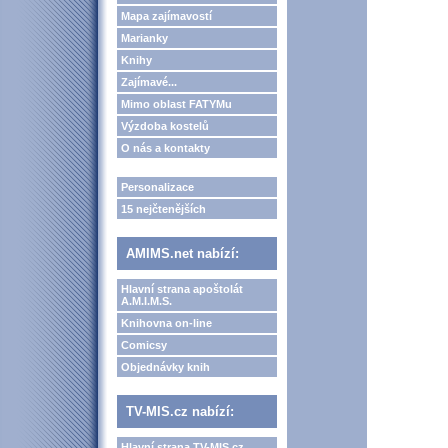
Mapa zajímavostí
Marianky
Knihy
Zajímavé...
Mimo oblast FATYMu
Výzdoba kostelů
O nás a kontakty
Personalizace
15 nejčtenějších
AMIMS.net nabízí:
Hlavní strana apoštolát
A.M.I.M.S.
Knihovna on-line
Comicsy
Objednávky knih
TV-MIS.cz nabízí:
Hlavní strana TV-MIS.cz