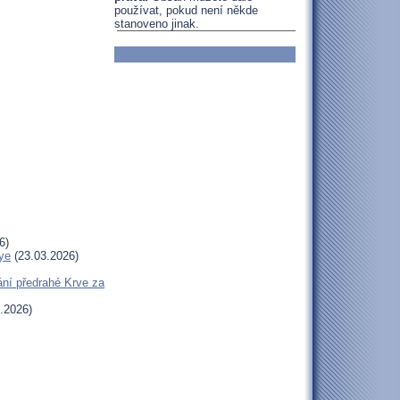
používat, pokud není někde
stanoveno jinak.
6)
ye
(23.03.2026)
ní předrahé Krve za
.2026)