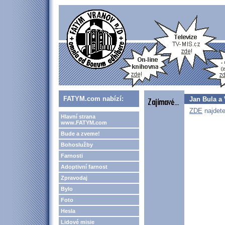
FATYM.com nabízí:
Jan Bula a
ZDE
najdete
Hlavní strana
www.FATYM.com
Bude a zveme!
Bohoslužby
Farnosti
Adoptivní farnost
Zpravodaj
Bylo
Foto
Hesla
Lidové misie