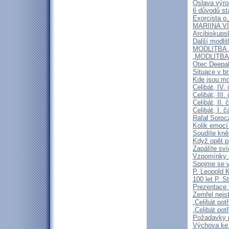
Oslava výroč
6 důvodů st
Exorcista o.
MARIINA VÍT
Arcibiskups
Další modli
MODLITBA ZA
„MODLITBA
Otec Deepak
Situace v b
Kde jsou mo
Celibát, IV.
Celibát, III
Celibát, II
Celibát, I. 
Rafał Soroc
Kolik emocí
Soudíte kně
Když opět p
Zapálíte sv
Vzpomínky n
Spojme se v
P. Leopold 
100 let P. S
Prezentace k
Zemřel nejst
„Celibát pot
„Celibát pot
Požadavky p
Výchova ke 