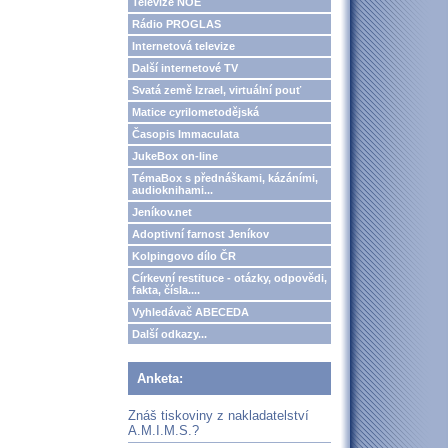
Televize NOE
Rádio PROGLAS
Internetová televize
Další internetové TV
Svatá země Izrael, virtuální pouť
Matice cyrilometodějská
Časopis Immaculata
JukeBox on-line
TémaBox s přednáškami, kázáními,
audioknihami...
Jeníkov.net
Adoptivní farnost Jeníkov
Kolpingovo dílo ČR
Církevní restituce - otázky, odpovědi,
fakta, čísla....
Vyhledávač ABECEDA
Další odkazy...
Anketa:
Znáš tiskoviny z nakladatelství
A.M.I.M.S.?