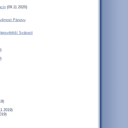
ucín
(09.11.2020)
 věrnost Pánovu
Nejsvětější Svátostí
)
)
19)
11.2019)
019)