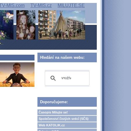
TV-MIS.com
TV-MIS.cz
MILUJTE.SE
Hledání na našem webu:
Doporučujeme:
Časopis Milujte se!
Společenství čistých srdcí (SČS)
Web KATOLIK.cz