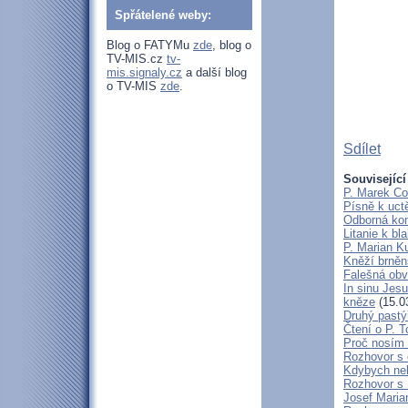
Spřátelené weby:
Blog o FATYMu
zde
, blog o
TV-MIS.cz
tv-
mis.signaly.cz
a další blog
o TV-MIS
zde
.
Sdílet
Související
P. Marek Co
Písně k uct
Odborná kon
Litanie k b
P. Marian 
Kněží brněn
Falešná obv
In sinu Jes
kněze
(15.0
Druhý pastýř
Čtení o P. T
Proč nosím 
Rozhovor s 
Kdybych neby
Rozhovor s
Josef Maria