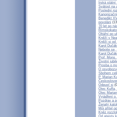
Irská státn
Svátost na u
Poslední ro
Kanonizační
Benedikt XV
povolání
(13
70 let po ná
Římskokatoli
Oltářní po u
Kněží v Neap
Kněží si od 
Karol Dučák:
Nebojte se,
Karol Dučák:
Prof. Mons.
Životní jubi
Prosba o mo
O osvobozují
Sbohem cel
P. Marian Ku
Českosloven
Odpusť si
(0
Otec Kuffa, 
Otec Marian
Vyjádření o
Pozdrav a p
Ženatý katol
Můj přítel o
Kněz rozzlo
Od ateisty k