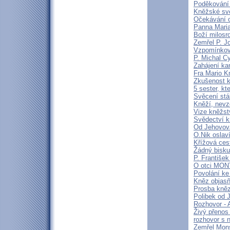
Poděkování 
Kněžské svě
Očekávání o
Panna Maria
Boží milosrd
Zemřel P. J
Vzpomínková
P. Michal C
Zahájení ka
Fra Mario K
Zkušenost k
5 sester, kt
Svěcení stá
Kněží, nevz
Vize kněžstv
Svědectví kn
Od Jehovova
O.Nik oslav
Křížová cest
Žádný bisku
P. František
O otci MO
Povolání ke
Kněz objasň
Prosba kně
Polibek od J
Rozhovor - 
Živý přenos
rozhovor s 
Zemřel Mons