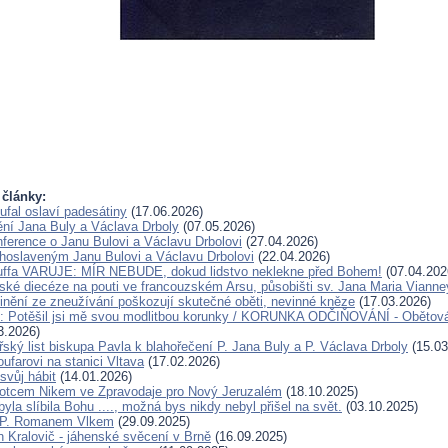
 články:
ufal oslaví padesátiny
(17.06.2026)
ění Jana Buly a Václava Drboly
(07.05.2026)
ference o Janu Bulovi a Václavu Drbolovi
(27.04.2026)
lahoslaveným Janu Bulovi a Václavu Drbolovi
(22.04.2026)
Kuffa VARUJE: MÍR NEBUDE, dokud lidstvo neklekne před Bohem!
(07.04.202
ské diecéze na pouti ve francouzském Arsu, působišti sv. Jana Maria Vianne
inění ze zneužívání poškozují skutečné oběti, nevinné kněze
(17.03.2026)
u: Potěšil jsi mě svou modlitbou korunky / KORUNKA ODČIŇOVÁNÍ - Obětová
3.2026)
ský list biskupa Pavla k blahořečení P. Jana Buly a P. Václava Drboly
(15.03
oufarovi na stanici Vltava
(17.02.2026)
svůj hábit
(14.01.2026)
otcem Nikem ve Zpravodaje pro Nový Jeruzalém
(18.10.2025)
la slíbila Bohu ...., možná bys nikdy nebyl přišel na svět.
(03.10.2025)
 P. Romanem Vlkem
(29.09.2025)
n Kralovič - jáhenské svěcení v Brně
(16.09.2025)