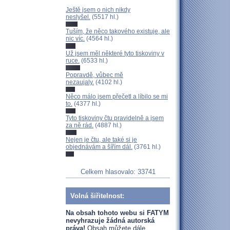
Ještě jsem o nich nikdy
neslyšel.
(5517 hl.)
Tuším, že něco takového existuje, ale
nic víc.
(4564 hl.)
Už jsem měl některé tyto tiskoviny v
ruce.
(6533 hl.)
Popravdě, vůbec mě
nezaujaly.
(4102 hl.)
Něco málo jsem přečetl a líbilo se mi
to.
(4377 hl.)
Tyto tiskoviny čtu pravidelně a jsem
za ně rád.
(4887 hl.)
Nejen je čtu, ale také si je
objednávám a šířím dál.
(3761 hl.)
Celkem hlasovalo: 33741
Volná šiřitelnost:
Na obsah tohoto webu si FATYM
nevyhrazuje žádná autorská
práva!
Obsah můžete dále