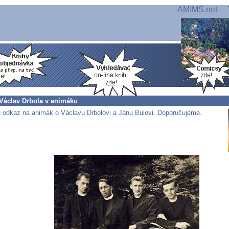
AMIMS.net
 Václav Drbola v animáku
 odkaz na animák o Václavu Drbolovi a Janu Bulovi. Doporučujeme.