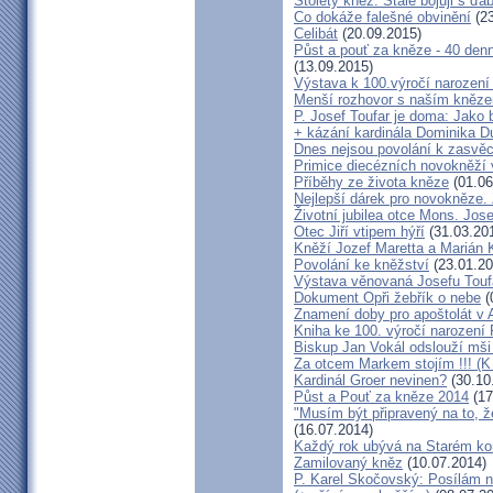
Stoletý kněz: Stále bojuji s ďá
Co dokáže falešné obvinění
(23
Celibát
(20.09.2015)
Půst a pouť za kněze - 40 denn
(13.09.2015)
Výstava k 100.výročí narození
Menší rozhovor s naším kně
P. Josef Toufar je doma: Jako
+ kázání kardinála Dominika D
Dnes nejsou povolání k zasvě
Primice diecézních novokněží 
Příběhy ze života kněze
(01.06
Nejlepší dárek pro novokněze.
Životní jubilea otce Mons. Jose
Otec Jiří vtipem hýří
(31.03.20
Kněží Jozef Maretta a Marián K
Povolání ke kněžství
(23.01.20
Výstava věnovaná Josefu Touf
Dokument Opři žebřík o nebe
(
Znamení doby pro apoštolát v
Kniha ke 100. výročí narození 
Biskup Jan Vokál odslouží mši 
Za otcem Markem stojím !!! (K
Kardinál Groer nevinen?
(30.10
Půst a Pouť za kněze 2014
(17
"Musím být připravený na to, 
(16.07.2014)
Každý rok ubývá na Starém kon
Zamilovaný kněz
(10.07.2014)
P. Karel Skočovský: Posílám 