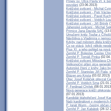
Projev sv. Otce Pavla VI. k š
povolání
(23.06.2013)
Kněžské svěcení - Michal Cvin
Kněžské svěcení - Petr Václa
Kněžské svěcení - Pavel Kuc
Kněžské svěcení - Vojtěch Lo
Kněžské svěcení - Jiří Brtník
(
Jáhenské svěcení - Michal Se
Primice Jana Davida SAC
(13.
Umučený kněz Toufar z Číhošt
Návštěva o.Vladimíra v nemocn
Kdyby nad městem dlela kněžs
Co se stává, když někdo neodp
Pius XI. a jeho pohled na nov
Zemřel P. Boleslav Česlav Ch
Zemřel P. Tomáš Prnka
(02.04.
Kněžské svěcení Miloslava Ch
Velikonoční přání otce generáln
Autorské čtení z knihy Jako b
Zemřel P. Stanislav Jiří Fiala,
Blázen pro Krista
(03.02.2013)
Otec Josef Koláček převzal C
Zemřel P. Vojtěch Srna
(21.01.
P. Ferdinad Chýlek
(08.01.2013
Nová generace kněží překonáv
(07.01.2013)
Kandidát blahořečení Josef Ka
Naši kardinálové v moderních 
P. Ignát Wurm - čestný občan
Zemřel P. Jan Kabátek
(28.12.