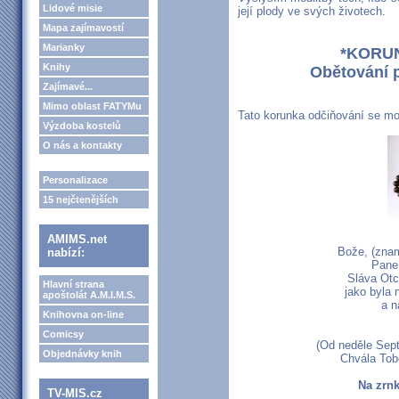
Lidové misie
její plody ve svých životech.
Mapa zajímavostí
Marianky
*KORU
Knihy
Obětování 
Zajímavé...
Mimo oblast FATYMu
Tato korunka odčiňování se mod
Výzdoba kostelů
O nás a kontakty
Personalizace
15 nejčtenějších
AMIMS.net
Bože, (znam
nabízí:
Pane
Sláva Otc
Hlavní strana
jako byla 
apoštolát A.M.I.M.S.
a n
Knihovna on-line
Comicsy
(Od neděle Sept
Objednávky knih
Chvála Tobě
Na zrnk
TV-MIS.cz