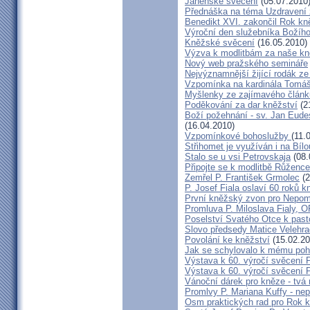
Jáhenské svěcení
(05.07.2010
Přednáška na téma Uzdravení ž
Benedikt XVI. zakončil Rok k
Výroční den služebníka Božího
Kněžské svěcení
(16.05.2010)
Výzva k modlitbám za naše k
Nový web pražského semináře
Nejvýznamnější žijící rodák z
Vzpomínka na kardinála Tomáš
Myšlenky ze zajímavého článk
Poděkování za dar kněžství
(2
Boží požehnání - sv. Jan Eude
(16.04.2010)
Vzpomínkové bohoslužby
(11.
Střihomet je využíván i na Bíl
Stalo se u vsi Petrovskaja
(08.
Připojte se k modlitbě Růženc
Zemřel P. František Grmolec
(2
P. Josef Fiala oslaví 60 roků k
První kněžský zvon pro Nepo
Promluva P. Miloslava Fialy, 
Poselství Svatého Otce k past
Slovo předsedy Matice Velehr
Povolání ke kněžství
(15.02.20
Jak se schylovalo k mému poh
Výstava k 60. výročí svěcení P
Výstava k 60. výročí svěcení 
Vánoční dárek pro kněze - tvá 
Promlvy P. Mariana Kuffy - ne
Osm praktických rad pro Rok 