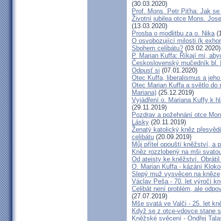
(30.03.2020)
Prof. Mons. Petr Piťha: Jak s
Životní jubilea otce Mons. Jose
(13.03.2020)
Prosba o modlitbu za o. Nika
(1
O osvobozující milosti (k exhor
Sbohem celibátu?
(03.02.2020)
P. Marian Kuffa: Říkají mi, abyc
Československý mučedník bl. 
Odpusť si
(07.01.2020)
Otec Kuffa, liberalismus a jeho 
Otec Marian Kuffa a světlo do 
Mariana)
(25.12.2019)
Vyjádření o. Mariana Kuffy k 
(29.11.2019)
Pozdrav a požehnání otce Montf
Lásky
(20.11.2019)
Ženatý katolický kněz přesvědč
celibátu
(20.09.2019)
Můj přítel opouští kněžství, a 
Kněz rozzlobený na mši svatou
Od ateisty ke kněžství. Obrátil
O. Marian Kuffa - kázání Kloko
Slepý muž vysvěcen na kněze
Václav Peša - 70. let výročí 
Celibát není problém, ale odpo
(27.07.2019)
Mše svatá ve Valči - 25. let k
Když se z otce-vdovce stane s
Kněžské svěcení - Ondřej Tala