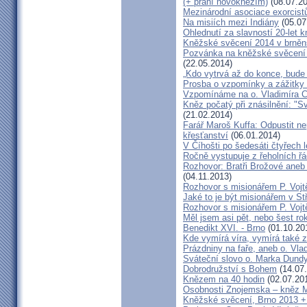
(+ přání novokněžím)
(08.07.20
Mezinárodní asociace exorcist
Na misiích mezi Indiány
(05.07
Ohlednutí za slavností 20-let 
Kněžské svěcení 2014 v brněns
Pozvánka na kněžské svěcení 
(22.05.2014)
„Kdo vytrvá až do konce, bude 
Prosba o vzpomínky a zážitky
Vzpomínáme na o. Vladimíra C
Kněz počatý při znásilnění: "S
(21.02.2014)
Farář Maroš Kuffa: Odpustit ne
křesťanství
(06.01.2014)
V Číhošti po šedesáti čtyřech 
Ročně vystupuje z řeholních řád
Rozhovor: Bratři Brožové aneb
(04.11.2013)
Rozhovor s misionářem P. Voj
Jaké to je být misionářem v St
Rozhovor s misionářem P. Voj
Měl jsem asi pět, nebo šest rok
Benedikt XVI. - Brno
(01.10.20
Kde vymírá víra, vymírá také z
Prázdniny na faře, aneb o. Vla
Sváteční slovo o. Marka Dund
Dobrodružství s Bohem
(14.07
Knězem na 40 hodin
(02.07.20
Osobnosti Znojemska – kněz
Kněžské svěcení, Brno 2013 + 