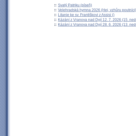
::
Svatý Patriku (píseň)
::
Velehradská hymna 2026 (Hej, vzhůru poutníci
::
Litanie ke sv. Františkovi z Assisi ()
::
Kázání z Vranova nad Dyjí 12. 7. 2026 (15. ned
::
Kázání z Vranova nad Dyjí 28. 6. 2026 (13. ned