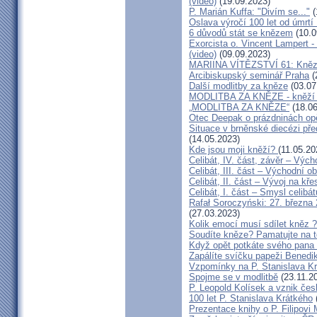
(video)
(19.09.2023)
P. Marián Kuffa: "Divím se..."
(
Oslava výročí 100 let od úmrtí 
6 důvodů stát se knězem
(10.0
Exorcista o. Vincent Lampert - 
(video)
(09.09.2023)
MARIINA VÍTĚZSTVÍ 61: Kněz v
Arcibiskupský seminář Praha
(
Další modlitby za kněze
(03.07
MODLITBA ZA KNĚZE - kněží ve
„MODLITBA ZA KNĚZE“
(18.06
Otec Deepak o prázdninách op
Situace v brněnské diecézi p
(14.05.2023)
Kde jsou moji kněží?
(11.05.20
Celibát, IV. část, závěr – Vých
Celibát, III. část – Východní ob
Celibát, II. část – Vývoj na k
Celibát, I. část – Smysl celibát
Rafał Soroczyński: 27. březn
(27.03.2023)
Kolik emocí musí sdílet kněz ?
Soudíte kněze? Pamatujte na 
Když opět potkáte svého pana 
Zapálíte svíčku papeži Benedi
Vzpomínky na P. Stanislava K
Spojme se v modlitbě
(23.11.2
P. Leopold Kolísek a vznik čes
100 let P. Stanislava Krátkého
Prezentace knihy o P. Filipovi 