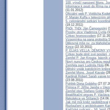
100. výročí narození Mons. Jo
Informace k pouti do Říma na 
(11.01.2012)
Oficiální web P. Vojtěcha Kod
P. Marián Kuffa v televizním p
5. celonárodní setkání koordin
(19.12.2011)
PhDr. ThDr. Ján Čarnogurský
(
Prosby otce Vladimíra Cyrila
(1
Církev hromosvodem
(17.11.20
Vzpomínka na pana probošta S
Děkovná mše sv. za blahořečen
Kince
(22.10.2011)
P. ELIAS VELLA: DÉMONY 
Církev bude plnit své poslání, 
Zemřel P. Jan Kroupa, básník a
Nový nuncius pro Českou repub
Zemřela paní Ludmila Holá
(06.
Dětský voják katolickým kně
Zemřel Mons. Josef Kavale
(28
Kardinál Robert Sarah varuje k
(23.08.2011)
Pohřeb Dona Gobbiho
(27.07.2
Primice P. Jiřího Jeniše v Úje
Zemřel otec Stefano Gobbi
(30.
Beatifikační proces P. Václava
Rekolekce ve Štítarech
(14.06.
Jak mě můj kněz neobtěžoval
(
Rozloučení s arcibiskupem K
Kněžské svěcení - Jiří Jeniš
(2