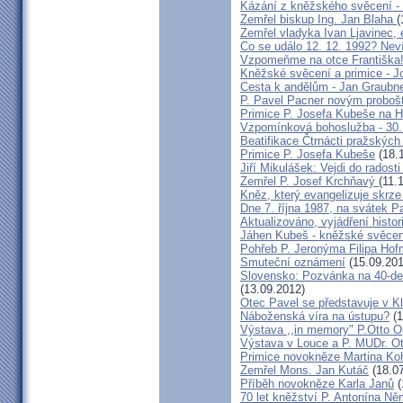
Kázání z kněžského svěcení -
Zemřel biskup Ing. Jan Blaha
(
Zemřel vladyka Ivan Ljavinec, 
Co se událo 12. 12. 1992? N
Vzpomeňme na otce Františka!
Kněžské svěcení a primice - J
Cesta k andělům - Jan Graubn
P. Pavel Pacner novým proboš
Primice P. Josefa Kubeše na H
Vzpomínková bohoslužba - 30. 
Beatifikace Čtrnácti pražských
Primice P. Josefa Kubeše
(18.
Jiří Mikulášek: Vejdi do radost
Zemřel P. Josef Krchňavý
(11.
Kněz, který evangelizuje skrz
Dne 7. října 1987, na svátek P
Aktualizováno, vyjádření histor
Jáhen Kubeš - kněžské svěcen
Pohřeb P. Jeronýma Filipa Ho
Smuteční oznámení
(15.09.201
Slovensko: Pozvánka na 40-den
(13.09.2012)
Otec Pavel se představuje v K
Náboženská víra na ústupu?
(1
Výstava ,,in memory" P.Otto O
Výstava v Louce a P. MUDr. O
Primice novokněze Martina Ko
Zemřel Mons. Jan Kutáč
(18.07
Příběh novokněze Karla Janů
(
70 let kněžství P. Antonína Ně