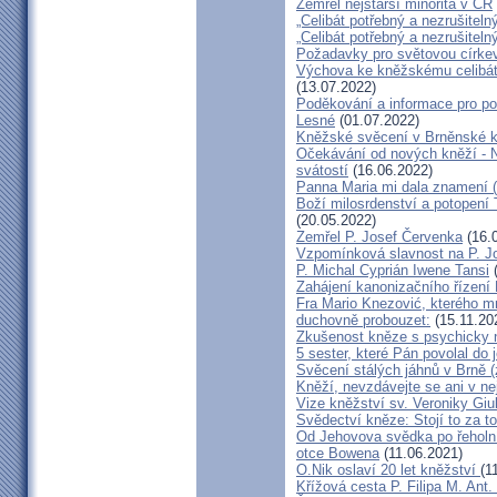
Zemřel nejstarší minorita v ČR
„Celibát potřebný a nezrušitelný
„Celibát potřebný a nezrušitelný
Požadavky pro světovou církev
Výchova ke kněžskému celibát
(13.07.2022)
Poděkování a informace pro po
Lesné
(01.07.2022)
Kněžské svěcení v Brněnské ka
Očekávání od nových kněží - 
svátostí
(16.06.2022)
Panna Maria mi dala znamení (
Boží milosrdenství a potopení 
(20.05.2022)
Zemřel P. Josef Červenka
(16.
Vzpomínková slavnost na P. J
P. Michal Cyprián Iwene Tansi
(
Zahájení kanonizačního řízení 
Fra Mario Knezović, kterého m
duchovně probouzet:
(15.11.20
Zkušenost kněze s psychicky 
5 sester, které Pán povolal do 
Svěcení stálých jáhnů v Brně 
Kněží, nevzdávejte se ani v ne
Vize kněžství sv. Veroniky Giul
Svědectví kněze: Stojí to za to
Od Jehovova svědka po řeholníh
otce Bowena
(11.06.2021)
O.Nik oslaví 20 let kněžství
(1
Křížová cesta P. Filipa M. Ant.