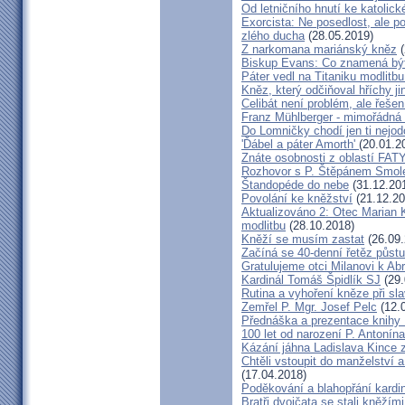
Od letničního hnutí ke katolic
Exorcista: Ne posedlost, ale p
zlého ducha
(28.05.2019)
Z narkomana mariánský kněz
(
Biskup Evans: Co znamená bý
Páter vedl na Titaniku modlitb
Kněz, který odčiňoval hříchy j
Celibát není problém, ale řešen
Franz Mühlberger - mimořádná 
Do Lomničky chodí jen ti nejod
'Ďábel a páter Amorth'
(20.01.2
Znáte osobnosti z oblastí FA
Rozhovor s P. Štěpánem Smol
Štandopéde do nebe
(31.12.20
Povolání ke kněžství
(21.12.20
Aktualizováno 2: Otec Marian 
modlitbu
(28.10.2018)
Kněží se musím zastat
(26.09.
Začíná se 40-denní řetěz půst
Gratulujeme otci Milanovi k A
Kardinál Tomáš Špidlík SJ
(29.
Rutina a vyhoření kněze při slav
Zemřel P. Mgr. Josef Pelc
(12.
Přednáška a prezentace knihy 
100 let od narození P. Antoní
Kázání jáhna Ladislava Kince z
Chtěli vstoupit do manželství a
(17.04.2018)
Poděkování a blahopřání kardi
Bratři dvojčata se stali kněžími