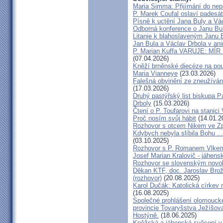
Maria Simma: Přijímání do ne
P. Marek Coufal oslaví padesát
Písně k uctění Jana Buly a Vá
Odborná konference o Janu Bul
Litanie k blahoslaveným Janu B
Jan Bula a Václav Drbola v an
P. Marian Kuffa VARUJE: MÍR
(07.04.2026)
Kněží brněnské diecéze na pou
Maria Vianneye
(23.03.2026)
Falešná obvinění ze zneužíván
(17.03.2026)
Druhý pastýřský list biskupa P
Drboly
(15.03.2026)
Čtení o P. Toufarovi na stanici
Proč nosím svůj hábit
(14.01.2
Rozhovor s otcem Nikem ve Zp
Kdybych nebyla slíbila Bohu ...
(03.10.2025)
Rozhovor s P. Romanem Vlke
Josef Marian Kralovič - jáhens
Rozhovor se slovenským nov
Děkan KTF, doc. Jaroslav Brož
(rozhovor)
(20.08.2025)
Karol Dučák: Katolická církev 
(16.08.2025)
Společné prohlášení olomouck
provincie Tovaryšstva Ježíšov
Hostýně.
(18.06.2025)
Kněžská a jáhenská svěcení v