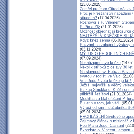
(23.05.2025)
Zemřel profesor Ctirad Václav 
Proč je křesťanství napadáno?
situacím?
(17.04.2025)
Rozhovor s P. Vilémem Štěpá
P. Pio a Zlý
(21.01.2025)
Možnost objednat si brožurku o
NEJTĚŽŠÍ V KNĚŽSKÉ SLU
Když kněz žehná
(06.01.2025)
Pozvání na zahájení výstavy o
(03.11.2024)
MÝTUS O PEDOFILNÍCH KNĚŽÍC
(07.09.2024)
Nekritizujme své kněze
(14.07.
Několik střípků z oslavy 30 le
Na slavnost sv. Petra a Pavla
svatou v rodišti ve Valči
(21.06
Ve středu života kněze je kříž
Ježíš, nejvyšší a věčný velek
Biskup Strickland: Kněží si mu
přiblížili Ježíšovi
(21.01.2024)
Modlitba za blahořečení P. Ig
Bulletin o tom, jak věřili
(05.01.
Výročí od smrti služebníka Bo
(05.01.2024)
PROHLÁŠENÍ Světového apošt
Zajímavý článek o misionáři v
Petr Maria Josef Cassant
(22.0
Exorcista o. Vincent Lampert - 