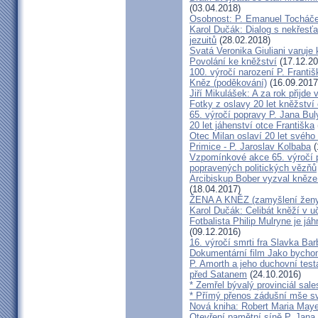
(03.04.2018)
Osobnost: P. Emanuel Tocháč
Karol Dučák: Dialog s nekřesť
jezuitů
(28.02.2018)
Svatá Veronika Giuliani varuje
Povolání ke kněžství
(17.12.20
100. výročí narození P. Frant
Kněz (poděkování)
(16.09.2017
Jiří Mikulášek: A za rok přijde 
Fotky z oslavy 20 let kněžství
65. výročí popravy P. Jana Bu
20 let jáhenství otce Františka
Otec Milan oslaví 20 let svého
Primice - P. Jaroslav Kolbaba
(
Vzpomínkové akce 65. výročí p
popravených politických vězňů
Arcibiskup Bober vyzval kněze
(18.04.2017)
ŽENA A KNĚZ (zamyšlení žen
Karol Dučák: Celibát kněží v u
Fotbalista Philip Mulryne je j
(09.12.2016)
16. výročí smrti fra Slavka Bar
Dokumentární film Jako bycho
P. Amorth a jeho duchovní test
před Satanem
(24.10.2016)
* Zemřel bývalý provinciál sa
* Přímý přenos zádušní mše sv
Nová kniha: Robert Maria M
Otevření pamětní síně P. Jana