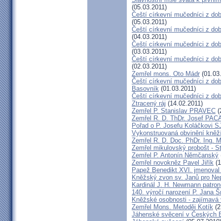
(05.03.2011)
Čeští církevní mučedníci z do
(05.03.2011)
Čeští církevní mučedníci z dob
(04.03.2011)
Čeští církevní mučedníci z dob
(03.03.2011)
Čeští církevní mučedníci z do
(02.03.2011)
Zemřel mons. Oto Mádr
(01.03
Čeští církevní mučedníci z dob
Basovník
(01.03.2011)
Čeští církevní mučedníci z d
Ztracený ráj
(14.02.2011)
Zemřel P. Stanislav PRAVEC
(
Zemřel R. D. ThDr. Josef PAC
Pořad o P. Josefu Koláčkovi S
Vykonstruovaná obvinění kněž
Zemřel R. D. Doc. PhDr. Ing. 
Zemřel mikulovský probošt - S
Zemřel P. Antonín Němčanský
Zemřel novokněz Pavel Jiřík
(1
Papež Benedikt XVI. jmenoval
Kněžský zvon sv. Janů pro N
Kardinál J. H. Newmann patro
140. výročí narození P. Jana 
Kněžské osobnosti - zajímavá 
Zemřel Mons. Metoděj Kotík
(2
Jáhenské svěcení v Českých B