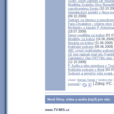
Svatý Jozef Damien De Veuste
Modlitba Svatého Otce Benedik
zasvěcenému životu
(10.10.20
Interdiecézní projekt v Roce 
(09.10.2009)
Setkání za obnovu a posvěcení
Fara Chvalatice - vítáme otce V
Myšlenky z kázání P. Antonína
(18.07.2009)
Denní modlitba za kněze
(01.0
Modlitby za kněze
(16.06.2009
Novéna za kněze
(11.06.2009)
Kněžské svěcení
(05.06.2009)
400. výročí kněžského svěcení
Už jste napsali mail otci Frant
Zakládající člen FATYMu otec 
(12.10.2008)
P. Kuffa a jeho promluva v Trnav
Kněžské svěcení v Brně
(02.07
Svěcení a primiční mše svatá
| Autor:
Roman Tomek
| Vydáno dne 1
| Zdroj: FC 
komentář
|
Nové filmy, videa a audia (mp3) pro vás:
www.TV-MIS.cz