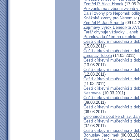
Zemřel P. Alois Honek
(17.05.2
Pozvánka na svěcení zvonů v
Další zvony pro Nepomuk odlit
Kněžské zvony pro Nepomuk
(
Zemřel P. Jan Štrumfa
(09.04.2
Zajímavý výrok Benedikta XVI
Farář chybuje vždycky... ane
Promluva kněžím na rekolekci 
Čeští církevní mučedníci z dob
(15.03.2011)
Čeští církevní mučedníci z do
Jaroslav Tobola
(14.03.2011)
Čeští církevní mučedníci z dob
(13.03.2011)
Čeští církevní mučedníci z dob
(12.03.2011)
Čeští církevní mučedníci z dob
(11.03.2011)
Čeští církevní mučedníci z dob
Nesrovnal
(10.03.2011)
Čeští církevní mučedníci z dob
(09.03.2011)
Čeští církevní mučedníci z dob
(08.03.2011)
Celonárodní pout ke cti sv. J
Čeští církevní mučedníci z dob
(07.03.2011)
Čeští církevní mučedníci z dob
Bohuslav Jarolímek
(06.03.201
Slavnostní mše svatá k prvním