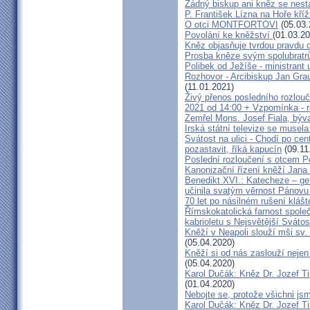
Žádný biskup ani kněz se nest
P. František Lízna na Hoře kříž
O otci MONTFORTOVI
(05.03.
Povolání ke kněžství
(01.03.20
Kněz objasňuje tvrdou pravdu 
Prosba kněze svým spolubrat
Polibek od Ježíše - ministrant
Rozhovor - Arcibiskup Jan Grau
(11.01.2021)
Živý přenos posledního rozlouč
2021 od 14:00 + Vzpomínka - r
Zemřel Mons. Josef Fiala, býva
Irská státní televize se musel
Svátost na ulici - Chodí po cen
pozastavit, říká kapucín
(09.11
Poslední rozloučení s otcem 
Kanonizační řízení kněží Jana
Benedikt XVI.: Katecheze – ge
učinila svatým věrnost Pánovu
70 let po násilném rušení klášt
Římskokatolická farnost společ
kabrioletu s Nejsvětější Svátost
Kněží v Neapoli slouží mši sv. 
(05.04.2020)
Kněží si od nás zaslouží nejen 
(05.04.2020)
Karol Dučák: Kněz Dr. Jozef Ti
(01.04.2020)
Nebojte se, protože všichni js
Karol Dučák: Kněz Dr. Jozef Ti