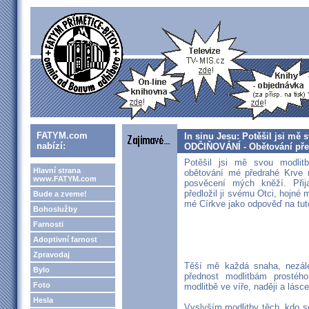
FATYM.com
In sinu Jesu: Potěšil jsi m
nabízí:
ODČIŇOVÁNÍ - Obětování pře
Potěšil jsi mě svou modlit
Hlavní strana
obětování mé předrahé Krve 
www.FATYM.com
posvěcení mých kněží. Přij
předložil ji svému Otci, hojné 
Bude a zveme!
mé Církve jako odpověď na tut
Bohoslužby
Farnosti
Adoptivní farnost
Zpravodaj
Těší mě každá snaha, nezál
Bylo
přednost modlitbám prostéh
Foto
modlitbě ve víře, naději a lásce
Hesla
Vyslyším modlitby těch, kdo se