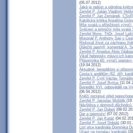
(05.07.2012)
Jaká je radost a odměna kněze
Zemřel P. Julián Vladimír Veš
Zemřel P. Jan Zemánek, CSsR
Katolická kritika Anselma Grü
Mše svatá u příležitosti výroč
Svěcení a primiční mše svatá 
Zemřel Mons. ThDr. Josef Laš
Misionář P. Anthony Saji v Čes
Riskoval život za záchranu žid
Důležití pastýři, komentář A. 
Zemřel P. Angelus Alois Glab
Vikář hebrejsky mluvících kato
Připomínka 60. výročí popravy
(19.04.2012)
Aktuálně: benediktini si připom
Cesta k andělům (62. díl): kard
Zemřel P. Cyril Václav Tomá
Zemřel P. Josef Byrtus
(11.04.
Benedikt XVI. odpověděl na Vý
(06.04.2012)
Kněží rezignují před nepochop
Zemřel P. Jaroslav Moštěk
(19
Návštěva v domově důchodců 
Zemřel P. Jan Dobeš
(09.02.20
Dar a tajemství
(07.02.2012)
Zemřel P. Jan Kutáč
(04.02.20
Zemřel P. Josef Dobiáš
(30.01.
List otce kardinála Dominika 
Účast na instalaci kardinálů
(2