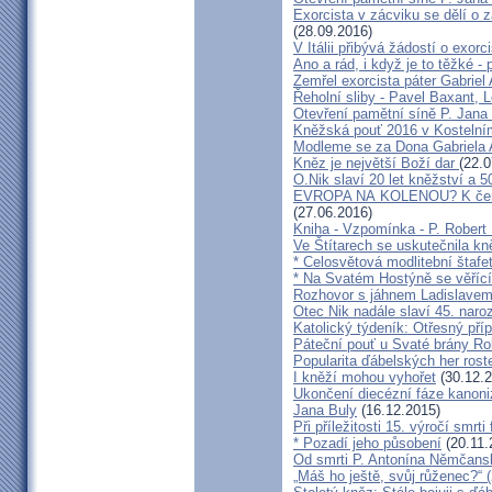
Exorcista v zácviku se dělí o 
(28.09.2016)
V Itálii přibývá žádostí o exor
Ano a rád, i když je to těžké -
Zemřel exorcista páter Gabriel
Řeholní sliby - Pavel Baxant, 
Otevření pamětní síně P. Jana
Kněžská pouť 2016 v Kostelní
Modleme se za Dona Gabriela
Kněz je největší Boží dar
(22.0
O.Nik slaví 20 let kněžství a 50
EVROPA NA KOLENOU? K čemu 
(27.06.2016)
Kniha - Vzpomínka - P. Robert
Ve Štítarech se uskutečnila k
* Celosvětová modlitební štafe
* Na Svatém Hostýně se věřící
Rozhovor s jáhnem Ladislave
Otec Nik nadále slaví 45. naro
Katolický týdeník: Otřesný příp
Páteční pouť u Svaté brány Ro
Popularita ďábelských her roste
I kněží mohou vyhořet
(30.12.2
Ukončení diecézní fáze kanoniz
Jana Buly
(16.12.2015)
Při příležitosti 15. výročí smrt
* Pozadí jeho působení
(20.11.
Od smrti P. Antonína Němčanské
„Máš ho ještě, svůj růženec?“ 