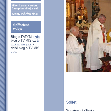
Hlavní strana webu
časopisu Milujte se!
Archiv vyšlých čísel
Spřátelené
weby:
Blog o FATYMu
zde
,
blog o TV-MIS.cz
tv-
mis.signaly.cz
a
další blog o TV-MIS
zde
.
Sdílet
Související články: