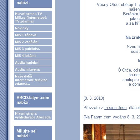
nabízí:
Věčný Otče, obětuji Ti
našeh
Beránka 
Hlavní strana TV-
MIS.cz (internetová
jako 
TV zdarma)
a za hř
Novinky
MIS 1 zábava
Na zrn
MIS 2 vzdělání
Svou př
MIS 3 publicist.
očis
MIS 4 lokální
Audia hudební
Audia mluvená
Ó Otče, od 
na neb
Naše další
smiluj se
internetové televize
zdarma...
a obm
ABCD.fatym.com
(8. 3. 2010)
nabízí:
Převzato z
In sinu Jesu
, článe
Hlavní strana
(Na Fatym.com vydáno 8. 3. 202
vyhledávače Abeceda
Milujte se!
nabízí: