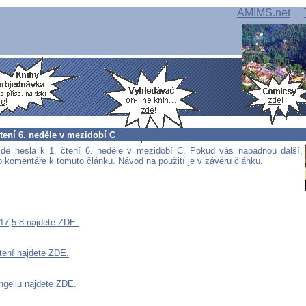
AMIMS.net
čtení 6. neděle v mezidobí C
de hesla k 1. čtení 6. neděle v mezidobí C. Pokud vás napadnou další,
do komentáře k tomuto článku. Návod na použití je v závěru článku.
 17,5-8 najdete ZDE.
čtení najdete ZDE.
ngeliu najdete ZDE.