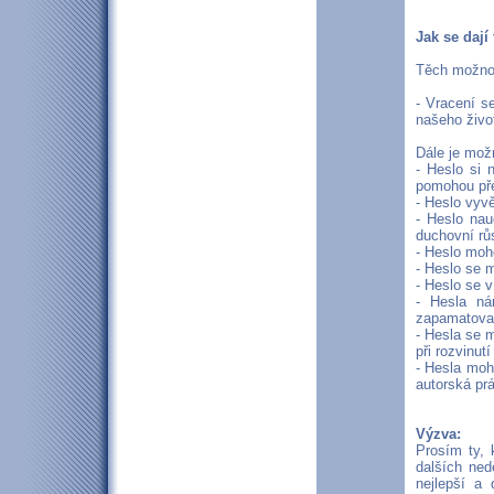
Jak se dají
Těch možnost
- Vracení s
našeho živo
Dále je mož
- Heslo si 
pomohou př
- Heslo vyvě
- Heslo nau
duchovní rů
- Heslo moho
- Heslo se m
- Heslo se v
- Hesla ná
zapamatovat
- Hesla se m
při rozvinut
- Hesla moh
autorská prá
Výzva:
Prosím ty, 
dalších ned
nejlepší a