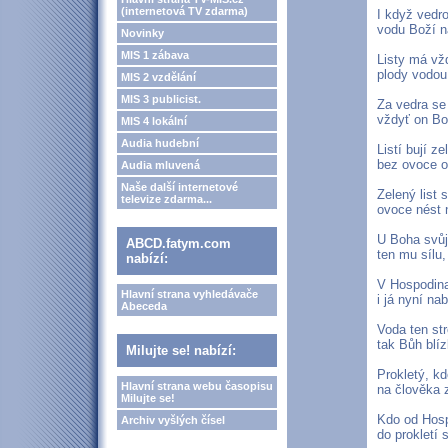
(internetová TV zdarma)
I když vedro
vodu Boží n
Novinky
MIS 1 zábava
Listy má vž
plody vodou
MIS 2 vzdělání
MIS 3 publicist.
Za vedra se
vždyť on Bo
MIS 4 lokální
Audia hudební
Listí bují ze
bez ovoce o
Audia mluvená
Naše další internetové
Zelený list 
televize zdarma...
ovoce nést 
U Boha svůj
ABCD.fatym.com
ten mu sílu,
nabízí:
V Hospodin
Hlavní strana vyhledávače
i já nyní na
Abeceda
Voda ten st
tak Bůh blíz
Milujte se! nabízí:
Prokletý, k
Hlavní strana webu časopisu
na člověka 
Milujte se!
Kdo od Hosp
Archiv vyšlých čísel
do prokletí 