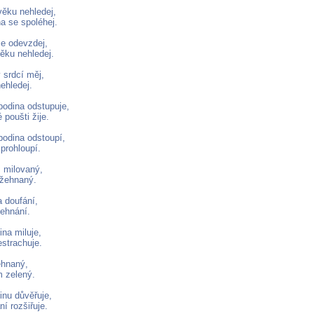
věku nehledej,
a se spoléhej.
e odevzdej,
věku nehledej.
 srdcí měj,
ehledej.
odina odstupuje,
 poušti žije.
odina odstoupí,
 prohloupí.
 milovaný,
ožehnaný.
 doufání,
ehnání.
na miluje,
estrachuje.
ehnaný,
m zelený.
nu důvěřuje,
í rozšiřuje.