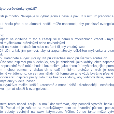
 tyto veršovánky využít?
í je mnoho. Nejlépe je si vybrat jedno z hesel a pak už s ním již pracovat a 
e k heslu před o po aktuální neděli může napomoci, aby poselství evangelia 
ta.
no:
napsat na viditelné místo a častěji se k němu v myšlenkách vracet - my
ed myšlenkami prázdnými nebo nevhodnými.
sit na kostelní nástěnku nebo na farní či jiný vhodný web.
čit děti a tak jim pomoci, aby si zapamatovaly důležitou myšlenku z evan
st.
u katecheté a vyučující využít při katechezi nebo při různých soutěžích.
ůže stát inspirací pro hudebníky, aby jej zhudebnili jako krátký lehce zapam
 neposlední řadě může hodit i kazatelům, jako shrnující myšlenka jejich prom
m mohou pomoci v diskuzích s dalšími lidmi, protože v nich je sro
elně vyjádřeno to, co se nám někdy hůř formuluje a ne vždy býváme přesně
ohou stát inspirací pro ty, kdo mají básnické vlohy, aby vytvořili další, anebo
í myšlenky v delší báseň.
ou využívat rodiče, kněží, katecheté a mnozí další i dlouhodoběji - nenárok
va - jen ať slouží k evangelizaci...
které tento nápad zaujal, a mají dar veršovat, aby pomohli vytvořit hesla 
ělí. Pokud mi je zašlete na marek@fatym.com do čtvrteční půlnoci, pokusi
 do soboty zveřejnil na www. fatym.com. Věřím, že se takto může vytvo