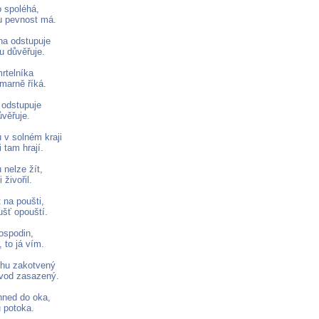
o spoléhá,
u pevnost má.
a odstupuje
u důvěřuje.
rtelníka
marně říká.
odstupuje
ůvěřuje.
 v solném kraji
i tam hrají.
 nelze žít,
 živořil.
 na poušti,
šť opouští.
ospodin,
 to já vím.
ohu zakotvený
 vod zasazený.
hned do oka,
 potoka.