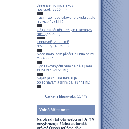
Ještě jsem o nich nikdy
neslyšel.
(5520 hl.)
Tuším, že něco takového existuje, ale
nic víc.
(4571 hl.)
Už jsem měl některé tyto tiskoviny v
ruce.
(6536 hl.)
Popravdě, vůbec mě
nezaujaly.
(4106 hl.)
Něco málo jsem přečetl a líbilo se mi
to.
(4380 hl.)
Tyto tiskoviny čtu pravidelně a jsem
za ně rád.
(4895 hl.)
Nejen je čtu, ale také si je
objednávám a šířím dál.
(3771 hl.)
Celkem hlasovalo: 33779
Volná šiřitelnost:
Na obsah tohoto webu si FATYM
nevyhrazuje žádná autorská
práva!
Obsah můžete dále