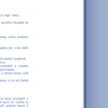
to např. takto:
proniklo hlouběji do
šlenky tímto směrem
gelia pro svůj další
atovatelný popěvek.
luvy.
zumitelně a snadno
 pochopeni.
 z tohoto hesla vyšli
ujeme si na ně žádná
na texty evangelií z
l bych se vybrat ty
řit poklad hesel k