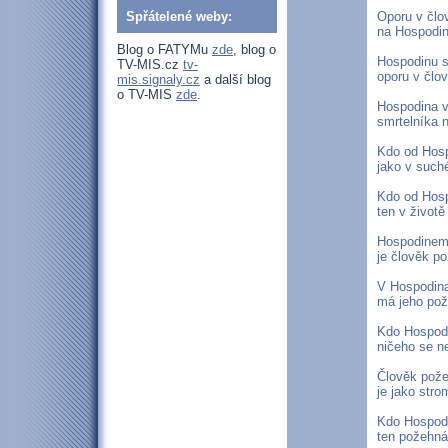
Spřátelené weby:
Oporu v člo
na Hospodin
Blog o FATYMu
zde
, blog o
Hospodinu s
TV-MIS.cz
tv-
oporu v člo
mis.signaly.cz
a další blog
o TV-MIS
zde
.
Hospodina v
smrtelníka n
Kdo od Hosp
jako v suché
Kdo od Hosp
ten v životě
Hospodinem
je člověk p
V Hospodina
má jeho pož
Kdo Hospodi
ničeho se n
Člověk pož
je jako stro
Kdo Hospodi
ten požehnán