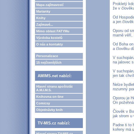
Prokletý kd
Mapa zajímavostí
že v člověk
Marianky
Od Hospodin
Knihy
a jen člověk
Zajímavé...
Oporu od sm
Mimo oblast FATYMu
marně věří, 
Výzdoba kostelů
Od Boha on 
O nás a kontakty
a člověku d
Personalizace
V suchopáru
na jalovec s
15 nejčtenějších
V suchopáru
jen tak chvíli
AMIMS.net nabízí:
Nelze bydlet
Hlavní strana apoštolát
rozumný pou
A.M.I.M.S.
Knihovna on-line
Oporou je H
On požehná,
Comicsy
Objednávky knih
Člověk v B
jak strom u
TV-MIS.cz nabízí:
Padne ti to 
kořeny má u
Hlavní strana TV-MIS.cz