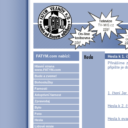
FATYM.com nabízí:
Hesla k 1. 
Přinášíme z
Hlavní strana
připište je 
www.FATYM.com
Bude a zveme!
Bohoslužby
Farnosti
1. čtení Jer
Adoptivní farnost
Zpravodaj
Hesla k 2. 
Bylo
Foto
Hesla k eva
Hesla
Lidové misie