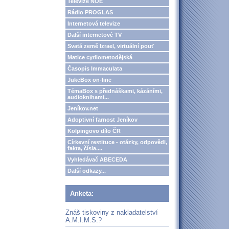
Televize NOE
Rádio PROGLAS
Internetová televize
Další internetové TV
Svatá země Izrael, virtuální pouť
Matice cyrilometodějská
Časopis Immaculata
JukeBox on-line
TémaBox s přednáškami, kázáními,
audioknihami...
Jeníkov.net
Adoptivní farnost Jeníkov
Kolpingovo dílo ČR
Církevní restituce - otázky, odpovědi,
fakta, čísla....
Vyhledávač ABECEDA
Další odkazy...
Anketa:
Znáš tiskoviny z nakladatelství
A.M.I.M.S.?