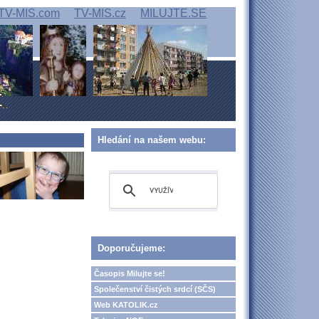
TV-MIS.com
TV-MIS.cz
MILUJTE.SE
Hledání na našem webu:
Doporučujeme:
Časopis Milujte se!
Společenství čistých srdcí (SČS)
Web KATOLIK.cz