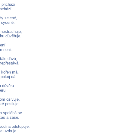
 přichází,
achází.
dy zelené,
 sycené.
 nestrachuje,
hu důvěřuje.
lení,
n není.
stále dává,
nepřestává.
 kořen má,
 pokoj dá.
a důvěru
beru.
rom oživuje,
ké posiluje.
do spoléhá se
zas a zase.
odina odstupuje,
se uvrhuje.