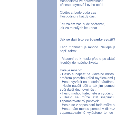
Hospodinovi ve spravedlnosti,
přinesou synové Leviho oběti.
Obětovat bude Juda zas
Hospodinu v každý čas.
Jeruzalém zas bude obětovat,
jak za minulých let konat.
Jak se dají tyto veršovánky využít
Těch možností je mnoho. Nejlépe je
např. takto:
- Vracení se k heslu před o po aktu
hlouběji do našeho života.
Dále je možno:
- Heslo si napsat na viditelné míst
směrem pomohou před myšlenkami p
- Heslo vyvěsit na kostelní nástěnku
- Heslo naučit děti a tak jim pomoc
svůj další duchovní růst.
- Heslo mohou katecheté a vyučující 
- Heslo se může stát inspirací 
zapamatovatelný popěvek.
- Heslo se v neposlední řadě může ho
- Hesla nám mohou pomoci v diskuzíc
zapamatovatelně vyjádřeno to, c