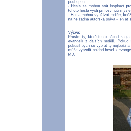
pochopeni.
- Hesla se mohou stát inspirací pro
tohoto hesla vyšli při rozvinutí myšl
- Hesla mohou využívat rodiče, kněž
na ně žádná autorská práva - jen ať s
Výzva:
Prosím ty, které tento nápad zaujal
evangelií z dalších nedělí. Pokud
pokusil bych se vybrat ty nejlepší 
může vytvořit poklad hesel k evang
MD.