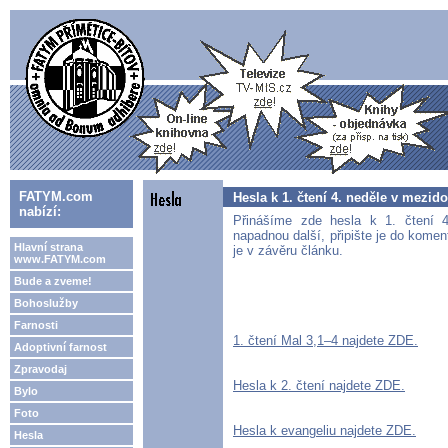
FATYM.com
Hesla k 1. čtení 4. neděle v mezid
nabízí:
Přinášíme zde hesla k 1. čtení 
napadnou další, připište je do komen
Hlavní strana
je v závěru článku.
www.FATYM.com
Bude a zveme!
Bohoslužby
Farnosti
1. čtení Mal 3,1–4 najdete ZDE.
Adoptivní farnost
Zpravodaj
Hesla k 2. čtení najdete ZDE.
Bylo
Foto
Hesla k evangeliu najdete ZDE.
Hesla