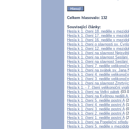
Celkem hlasovalo: 132
Související články:
Hesla k 1. čtení 18. neděle v mezido
Hesla k 1. čtení 17. neděle v mezido
Hesla k 1. čtení 16. neděle v mezido
Hesla k 1. čtení o slavnosti sv. Cyri
Hesla k 1. čtení 12. neděle v mezido
Hesla k 1. čtení na slavnost Nejsvětě
Hesla k 1. čtení na slavnost Seslá
Hesla k 1. čtení na slavnost Seslání
Hesla k 1. čtení 7. neděle velikonočn
Hesla k 1. čtení na svátek sv. Jan
Hesla k 1. čtení 4. neděle velikonočn
Hesla k 1. čtení 3. neděle velikonočn
Hesla k 1. čtení na slavnost Zmrtvý
Hesla k 1. - 7. čtení velikonoční vigil
Hesla k 1. čtení na Velký pátek
(03.0
Hesla k 1. čtení na Květnou neděli A
Hesla k 1. čtení 5. neděle postní A
(2
Hesla k 1. čtení 4. neděle postní A
(1
Hesla k 1. čtení 3. neděle postní A
(0
Hesla k 1. čtení 2. neděle postní A
(2
Hesla k 1. čtení 1. neděle postní A
(2
Hesla k 1. čtení na Popeleční středu
Hesla k 1. čtení 5. neděle v mezidob