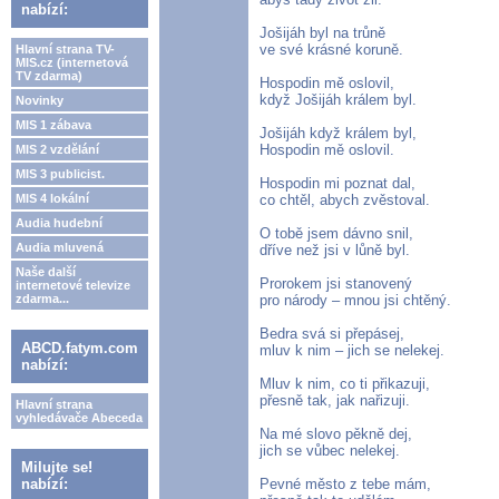
nabízí:
Jošijáh byl na trůně
ve své krásné koruně.
Hlavní strana TV-
MIS.cz (internetová
TV zdarma)
Hospodin mě oslovil,
když Jošijáh králem byl.
Novinky
MIS 1 zábava
Jošijáh když králem byl,
Hospodin mě oslovil.
MIS 2 vzdělání
MIS 3 publicist.
Hospodin mi poznat dal,
MIS 4 lokální
co chtěl, abych zvěstoval.
Audia hudební
O tobě jsem dávno snil,
Audia mluvená
dříve než jsi v lůně byl.
Naše další
Prorokem jsi stanovený
internetové televize
zdarma...
pro národy – mnou jsi chtěný.
Bedra svá si přepásej,
ABCD.fatym.com
mluv k nim – jich se nelekej.
nabízí:
Mluv k nim, co ti přikazuji,
přesně tak, jak nařizuji.
Hlavní strana
vyhledávače Abeceda
Na mé slovo pěkně dej,
jich se vůbec nelekej.
Milujte se!
nabízí:
Pevné město z tebe mám,