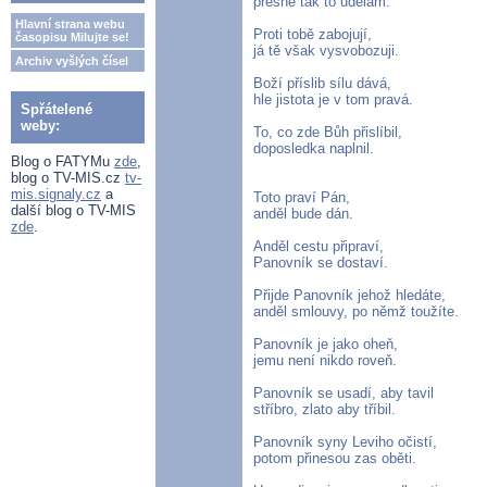
přesně tak to udělám.
Hlavní strana webu
Proti tobě zabojují,
časopisu Milujte se!
já tě však vysvobozuji.
Archiv vyšlých čísel
Boží příslib sílu dává,
hle jistota je v tom pravá.
Spřátelené
weby:
To, co zde Bůh přislíbil,
doposledka naplnil.
Blog o FATYMu
zde
,
blog o TV-MIS.cz
tv-
mis.signaly.cz
a
Toto praví Pán,
další blog o TV-MIS
anděl bude dán.
zde
.
Anděl cestu připraví,
Panovník se dostaví.
Přijde Panovník jehož hledáte,
anděl smlouvy, po němž toužíte.
Panovník je jako oheň,
jemu není nikdo roveň.
Panovník se usadí, aby tavil
stříbro, zlato aby tříbil.
Panovník syny Leviho očistí,
potom přinesou zas oběti.