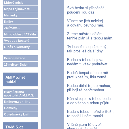
Lidové misie
Svá bedra si přepásáš,
Mapa zajímavostí
poučení lidu dáš.
Marianky
Vůbec se jich nelekej
Knihy
a odvahu pevnou měj.
Zajímavé...
Z tebe město udělám,
Mimo oblast FATYMu
tenhle plán já s tebou mám.
Výzdoba kostelů
Ty budeš sloup železný,
O nás a kontakty
tak prožiješ další dny.
Personalizace
Budou s tebou bojovat,
nedám ti však prohrávat.
15 nejčtenějších
Budeš čerpat sílu ze mě
proti kněžím, lidu země.
AMIMS.net
nabízí:
Budou dělat to, co mohou,
při boji tě nepřemohou.
Hlavní strana
apoštolát A.M.I.M.S.
Bůh slibuje - s tebou budu
Knihovna on-line
a do všeho s tebou půjdu.
Comicsy
Budu s tebou – příslib Boží,
Objednávky knih
to naději i nám množí.
V lůně jsem tě utvořil,
TV-MIS.cz
abys tady život žil.