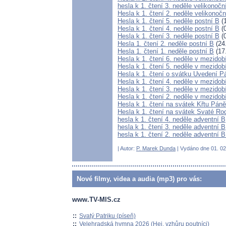
hesla k 1. čtení 3. neděle velikonočn
Hesla k 1. čtení 2. neděle velikonočn
Hesla k 1. čtení 5. neděle postní B
(1
Hesla k 1. čtení 4. neděle postní B
(0
Hesla k 1. čtení 3. neděle postní B
(0
Hesla 1. čtení 2. neděle postní B
(24
Hesla 1. čtení 1. neděle postní B
(17
Hesla k 1. čtení 6. neděle v mezidob
Hesla k 1. čtení 5. neděle v mezidob
Hesla k 1. čtení o svátku Uvedení 
Hesla k 1. čtení 4. neděle v mezidob
Hesla k 1. čtení 3. neděle v mezidob
Hesla k 1. čtení 2. neděle v mezidob
Hesla k 1. čtení na svátek Křtu Pán
Hesla k 1. čtení na svátek Svaté Ro
hesla k 1. čtení 4. neděle adventní B
hesla k 1. čtení 3. neděle adventní B
hesla k 1. čtení 2. neděle adventní 
| Autor:
P. Marek Dunda
| Vydáno dne 01. 02.
Nové filmy, videa a audia (mp3) pro vás:
www.TV-MIS.cz
::
Svatý Patriku (píseň)
::
Velehradská hymna 2026 (Hej, vzhůru poutníci)