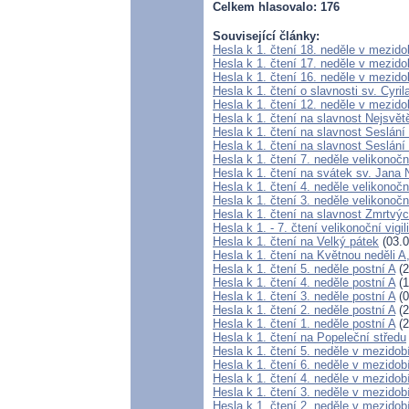
Celkem hlasovalo: 176
Související články:
Hesla k 1. čtení 18. neděle v mezido
Hesla k 1. čtení 17. neděle v mezido
Hesla k 1. čtení 16. neděle v mezido
Hesla k 1. čtení o slavnosti sv. Cyri
Hesla k 1. čtení 12. neděle v mezido
Hesla k 1. čtení na slavnost Nejsvětě
Hesla k 1. čtení na slavnost Seslá
Hesla k 1. čtení na slavnost Seslání
Hesla k 1. čtení 7. neděle velikonočn
Hesla k 1. čtení na svátek sv. Jan
Hesla k 1. čtení 4. neděle velikonočn
Hesla k 1. čtení 3. neděle velikonočn
Hesla k 1. čtení na slavnost Zmrtvý
Hesla k 1. - 7. čtení velikonoční vigil
Hesla k 1. čtení na Velký pátek
(03.0
Hesla k 1. čtení na Květnou neděli A
Hesla k 1. čtení 5. neděle postní A
(2
Hesla k 1. čtení 4. neděle postní A
(1
Hesla k 1. čtení 3. neděle postní A
(0
Hesla k 1. čtení 2. neděle postní A
(2
Hesla k 1. čtení 1. neděle postní A
(2
Hesla k 1. čtení na Popeleční středu
Hesla k 1. čtení 5. neděle v mezidob
Hesla k 1. čtení 6. neděle v mezidob
Hesla k 1. čtení 4. neděle v mezidob
Hesla k 1. čtení 3. neděle v mezidob
Hesla k 1. čtení 2. neděle v mezidob