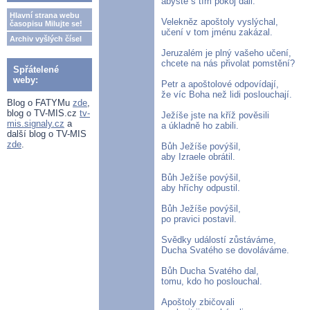
abyste s tím pokoj dali.
Hlavní strana webu
Velekněz apoštoly vyslýchal,
časopisu Milujte se!
učení v tom jménu zakázal.
Archiv vyšlých čísel
Jeruzalém je plný vašeho učení,
chcete na nás přivolat pomstění?
Spřátelené
weby:
Petr a apoštolové odpovídají,
že víc Boha než lidi poslouchají.
Blog o FATYMu
zde
,
blog o TV-MIS.cz
tv-
Ježíše jste na kříž pověsili
mis.signaly.cz
a
a úkladně ho zabili.
další blog o TV-MIS
zde
.
Bůh Ježíše povýšil,
aby Izraele obrátil.
Bůh Ježíše povýšil,
aby hříchy odpustil.
Bůh Ježíše povýšil,
po pravici postavil.
Svědky událostí zůstáváme,
Ducha Svatého se dovoláváme.
Bůh Ducha Svatého dal,
tomu, kdo ho poslouchal.
Apoštoly zbičovali