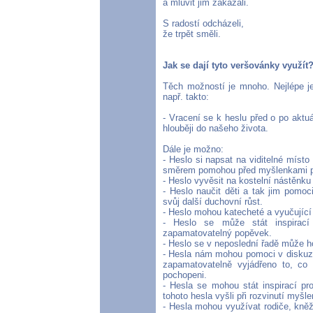
a mluvit jim zakázali.
S radostí odcházeli,
že trpět směli.
Jak se dají tyto veršovánky využít
Těch možností je mnoho. Nejlépe je
např. takto:
- Vracení se k heslu před o po aktu
hlouběji do našeho života.
Dále je možno:
- Heslo si napsat na viditelné míst
směrem pomohou před myšlenkami p
- Heslo vyvěsit na kostelní nástěnku
- Heslo naučit děti a tak jim pomoc
svůj další duchovní růst.
- Heslo mohou katecheté a vyučující 
- Heslo se může stát inspirací 
zapamatovatelný popěvek.
- Heslo se v neposlední řadě může ho
- Hesla nám mohou pomoci v diskuzíc
zapamatovatelně vyjádřeno to, c
pochopeni.
- Hesla se mohou stát inspirací pro
tohoto hesla vyšli při rozvinutí myšl
- Hesla mohou využívat rodiče, kněž