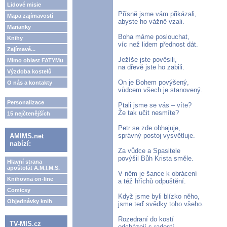
Lidové misie
Přísně jsme vám přikázali,
Mapa zajímavostí
abyste ho vážně vzali.
Marianky
Boha máme poslouchat,
Knihy
víc než lidem přednost dát.
Zajímavé...
Ježíše jste pověsili,
Mimo oblast FATYMu
na dřevě jste ho zabili.
Výzdoba kostelů
On je Bohem povýšený,
O nás a kontakty
vůdcem všech je stanovený.
Personalizace
Ptali jsme se vás – víte?
Že tak učit nesmíte?
15 nejčtenějších
Petr se zde obhajuje,
správný postoj vysvětluje.
AMIMS.net
nabízí:
Za vůdce a Spasitele
povýšil Bůh Krista směle.
Hlavní strana
apoštolát A.M.I.M.S.
V něm je šance k obrácení
Knihovna on-line
a též hříchů odpuštění.
Comicsy
Když jsme byli blízko něho,
Objednávky knih
jsme teď svědky toho všeho.
Rozedraní do kostí
TV-MIS.cz
odcházejí s radostí.