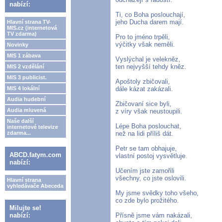
nabízí:
Ti, co Boha poslouchají,
jeho Ducha darem mají.
Hlavní strana TV-
MIS.cz (internetová
TV zdarma)
Pro to jméno trpěli,
výčitky však neměli.
Novinky
MIS 1 zábava
Vyslýchal je velekněz,
ten nejvyšší tehdy kněz.
MIS 2 vzdělání
MIS 3 publicist.
Apoštoly zbičovali,
MIS 4 lokální
dále kázat zakázali.
Audia hudební
Zbičovaní sice byli,
Audia mluvená
z víry však neustoupili.
Naše další
Lépe Boha poslouchat,
internetové televize
zdarma...
než na lidi příliš dát.
Petr se tam obhajuje,
ABCD.fatym.com
vlastní postoj vysvětluje.
nabízí:
Učením jste zamořili
všechny, co jste oslovili.
Hlavní strana
vyhledávače Abeceda
My jsme svědky toho všeho,
co zde bylo prožitého.
Milujte se!
nabízí:
Přísně jsme vám nakázali,