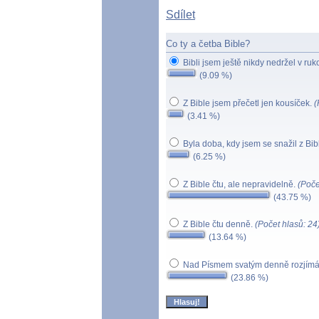
Sdílet
Co ty a četba Bible?
Bibli jsem ještě nikdy nedržel v ruk
(9.09 %)
Z Bible jsem přečetl jen kousíček.
(
(3.41 %)
Byla doba, kdy jsem se snažil z Bib
(6.25 %)
Z Bible čtu, ale nepravidelně.
(Poče
(43.75 %)
Z Bible čtu denně.
(Počet hlasů: 24
(13.64 %)
Nad Písmem svatým denně rozjím
(23.86 %)