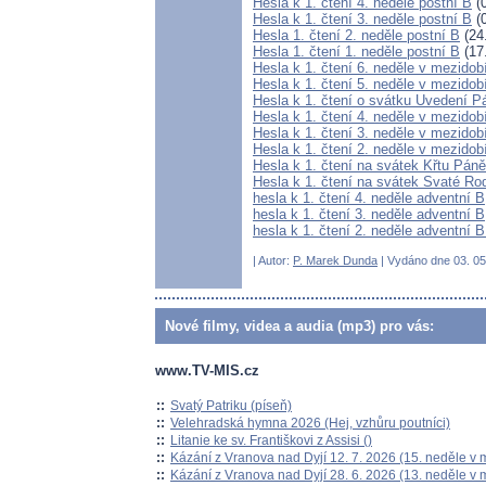
Hesla k 1. čtení 4. neděle postní B
(0
Hesla k 1. čtení 3. neděle postní B
(0
Hesla 1. čtení 2. neděle postní B
(24
Hesla 1. čtení 1. neděle postní B
(17
Hesla k 1. čtení 6. neděle v mezidob
Hesla k 1. čtení 5. neděle v mezidob
Hesla k 1. čtení o svátku Uvedení 
Hesla k 1. čtení 4. neděle v mezidob
Hesla k 1. čtení 3. neděle v mezidob
Hesla k 1. čtení 2. neděle v mezidob
Hesla k 1. čtení na svátek Křtu Pán
Hesla k 1. čtení na svátek Svaté Ro
hesla k 1. čtení 4. neděle adventní B
hesla k 1. čtení 3. neděle adventní B
hesla k 1. čtení 2. neděle adventní 
| Autor:
P. Marek Dunda
| Vydáno dne 03. 05.
Nové filmy, videa a audia (mp3) pro vás:
www.TV-MIS.cz
::
Svatý Patriku (píseň)
::
Velehradská hymna 2026 (Hej, vzhůru poutníci)
::
Litanie ke sv. Františkovi z Assisi ()
::
Kázání z Vranova nad Dyjí 12. 7. 2026 (15. neděle v 
::
Kázání z Vranova nad Dyjí 28. 6. 2026 (13. neděle v 