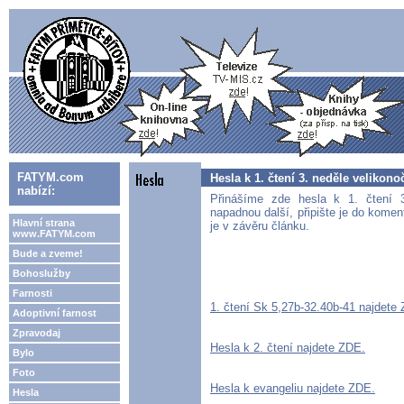
FATYM.com
Hesla k 1. čtení 3. neděle velikono
nabízí:
Přinášíme zde hesla k 1. čtení 
napadnou další, připište je do komen
Hlavní strana
je v závěru článku.
www.FATYM.com
Bude a zveme!
Bohoslužby
Farnosti
1. čtení Sk 5,27b-32.40b-41 najdete
Adoptivní farnost
Zpravodaj
Hesla k 2. čtení najdete ZDE.
Bylo
Foto
Hesla k evangeliu najdete ZDE.
Hesla