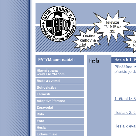
FATYM.com nabízí:
Hesla k 1. 
Přinášíme z
Hlavní strana
připište je 
www.FATYM.com
Bude a zveme!
Bohoslužby
Farnosti
1. čtení Iz 
Adoptivní farnost
Zpravodaj
Hesla k 2. 
Bylo
Foto
Hesla k eva
Hesla
Lidové misie