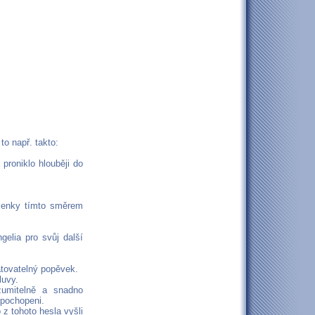
to např. takto:
proniklo hlouběji do
šlenky tímto směrem
gelia pro svůj další
atovatelný popěvek.
luvy.
zumitelně a snadno
 pochopeni.
 z tohoto hesla vyšli