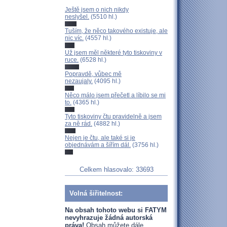
Ještě jsem o nich nikdy
neslyšel.
(5510 hl.)
Tuším, že něco takového existuje, ale
nic víc.
(4557 hl.)
Už jsem měl některé tyto tiskoviny v
ruce.
(6528 hl.)
Popravdě, vůbec mě
nezaujaly.
(4095 hl.)
Něco málo jsem přečetl a líbilo se mi
to.
(4365 hl.)
Tyto tiskoviny čtu pravidelně a jsem
za ně rád.
(4882 hl.)
Nejen je čtu, ale také si je
objednávám a šířím dál.
(3756 hl.)
Celkem hlasovalo: 33693
Volná šiřitelnost:
Na obsah tohoto webu si FATYM
nevyhrazuje žádná autorská
práva!
Obsah můžete dále