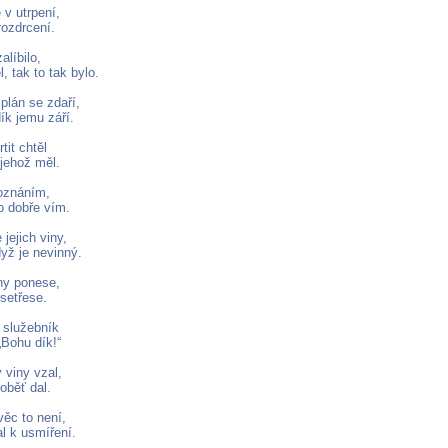
 v utrpení,
rozdrcení.
alíbilo,
l, tak to tak bylo.
plán se zdaří,
ík jemu září.
tit chtěl
 jehož měl.
oznáním,
o dobře vím.
jejich viny,
yž je nevinný.
ny ponese,
setřese.
 služebník
 „Bohu dík!“
 viny vzal,
 oběť dal.
věc to není,
al k usmíření.