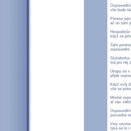
Ospravedln
vše bude rá
Ponese jejic
ač on sám j
Hospodinův 
když se jeho
Sám ponese 
ospravedlní 
Služebníka
má pro něj 
Útrapy se v
přijde ospra
Když svůj ži
vše se poto
Mnohé ospra
ať nás vděč
Ospravedln
pozvedne ta
Viny vezme
týká se to i 