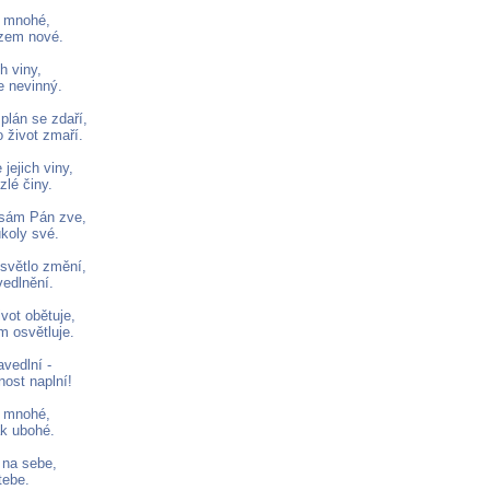
í mnohé,
zem nové.
h viny,
e nevinný.
plán se zdaří,
 život zmaří.
jejich viny,
zlé činy.
 sám Pán zve,
úkoly své.
 světlo změní,
vedlnění.
vot obětuje,
m osvětluje.
vedlní -
nost naplní!
í mnohé,
k ubohé.
 na sebe,
tebe.