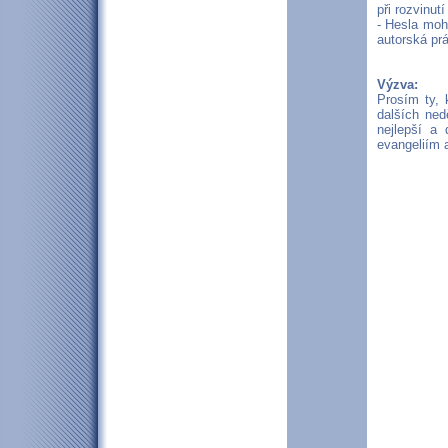
při rozvinut
- Hesla moh
autorská prá
Výzva:
Prosím ty, 
dalších ned
nejlepší a
evangeliím 