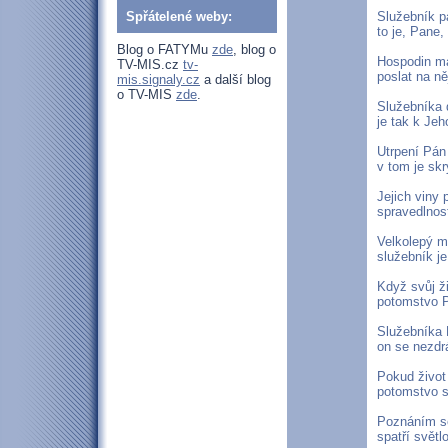
Spřátelené weby:
Služebník p
to je, Pane,
Blog o FATYMu
zde
, blog o
Hospodin má
TV-MIS.cz
tv-
poslat na ně
mis.signaly.cz
a další blog
o TV-MIS
zde
.
Služebníka 
je tak k Jeh
Utrpení Pán 
v tom je skr
Jejich viny 
spravedlnost
Velkolepý m
služebník j
Když svůj ži
potomstvo P
Služebníka 
on se nezdr
Pokud život 
potomstvo s
Poznáním se
spatří světlo