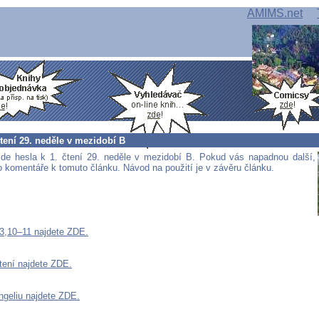
AMIMS.net
čtení 29. neděle v mezidobí B
de hesla k 1. čtení 29. neděle v mezidobí B. Pokud vás napadnou další,
do komentáře k tomuto článku. Návod na použití je v závěru článku.
53,10–11 najdete ZDE.
čtení najdete ZDE.
ngeliu najdete ZDE.