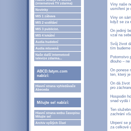
(internetová TV zdarma)
Viny naše 
usmíření je
Novinky
MIS 1 zábava
Viny on sám
když se za 
MIS 2 vzdělání
MIS 3 publicist.
On jediný b
vzal na seb
MIS 4 lokální
Audia hudební
Svůj život d
tím budeme 
Audia mluvená
Naše další internetové
Potomstvo p
televize zdarma...
dlouho – ne 
On ponese n
ABCD.fatym.com
ten, který j
nabízí:
On dá život
Hlavní strana vyhledávače
pro záchran
Abeceda
Hospodin ho 
snad vydá i 
Milujte se! nabízí:
Ten služební
Hlavní strana webu časopisu
zachrání v
Milujte se!
Utrpení se 
Archiv vyšlých čísel
za celkové 