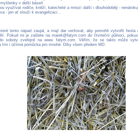
í myšlenky v delší báseň.
ou využívat rodiče, kněží, katecheté a mnozí další i dlouhodoběji - nenárok
va - jen ať slouží k evangelizaci...
které tento nápad zaujal, a mají dar veršovat, aby pomohli vytvořit hesla 
ělí. Pokud mi je zašlete na marek@fatym.com do čtvrteční půlnoci, pokusi
 do soboty zveřejnil na www. fatym.com. Věřím, že se takto může vytvo
a tím i účinná pomůcka pro mnohé. Díky všem předem MD.