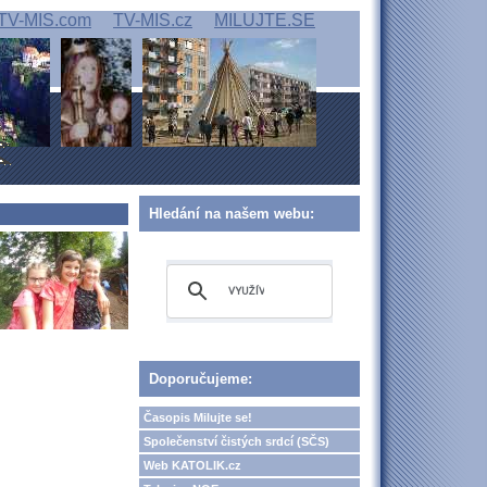
TV-MIS.com
TV-MIS.cz
MILUJTE.SE
Hledání na našem webu:
Doporučujeme:
Časopis Milujte se!
Společenství čistých srdcí (SČS)
Web KATOLIK.cz