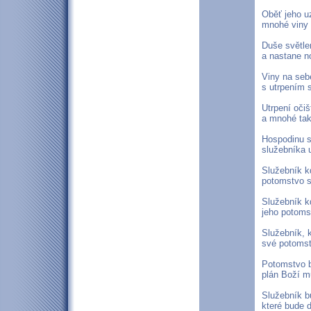
Oběť jeho u
mnohé viny 
Duše světle
a nastane no
Viny na seb
s utrpením 
Utrpení očiš
a mnohé tak
Hospodinu se
služebníka u
Služebník k
potomstvo s
Služebník k
jeho potoms
Služebník, 
své potomst
Potomstvo b
plán Boží m
Služebník b
které bude d