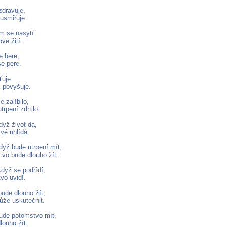
zdravuje,
usmiřuje.
m se nasytí
vé žití.
e bere,
se pere.
ťuje
 povyšuje.
 zalíbilo,
trpení zdrtilo.
dyž život dá,
vé uhlídá.
dyž bude utrpení mít,
tvo bude dlouho žít.
když se podřídí,
vo uvidí.
ude dlouho žít,
ůže uskutečnit.
ude potomstvo mít,
louho žít.