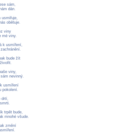
nese sám,
 nám dán.
 usmiřuje,
nás obětuje.
ez viny
e mé viny.
á k usmíření,
zachránění.
ak bude žít
živořit.
aše viny,
e sám nevinný.
 k usmíření
u pokolení.
drtí,
smrti.
k trpět bude,
šak mnohé všude.
pak změní
usmíření.