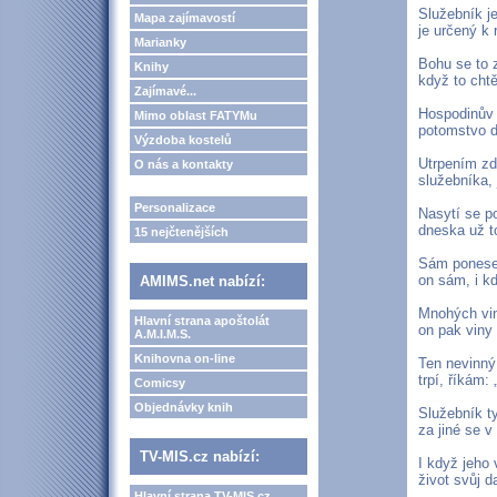
Služebník je
Mapa zajímavostí
je určený k 
Marianky
Bohu se to z
Knihy
když to chtě
Zajímavé...
Hospodinův 
Mimo oblast FATYMu
potomstvo d
Výzdoba kostelů
Utrpením zdr
O nás a kontakty
služebníka,
Personalizace
Nasytí se p
dneska už t
15 nejčtenějších
Sám ponese 
on sám, i kd
AMIMS.net nabízí:
Mnohých vi
Hlavní strana apoštolát
on pak viny 
A.M.I.M.S.
Knihovna on-line
Ten nevinný
trpí, říkám:
Comicsy
Objednávky knih
Služebník ty
za jiné se v
TV-MIS.cz nabízí:
I když jeho 
život svůj d
Hlavní strana TV-MIS.cz