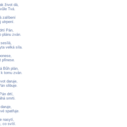
ak život dá,
 vůle Tvá.
 zalíbení
j utrpení.
drtí Pán,
o plánu zván.
sesílá,
yta velká síla.
ponese,
 přinese.
á Bůh plán,
e k tomu zván.
vot daruje,
án slibuje.
Pán drtí,
áhá smrti.
daruje,
vé spatřuje.
 nasytí,
, co svítí.