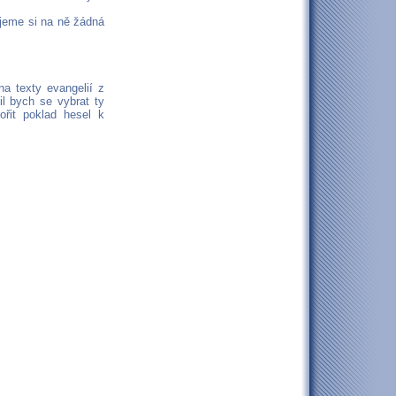
ujeme si na ně žádná
na texty evangelií z
l bych se vybrat ty
řit poklad hesel k