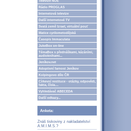
Televize NOE
Rádio PROGLAS
Internetová televize
Další internetové TV
Svatá země Izrael, virtuální pouť
Matice cyrilometodějská
Časopis Immaculata
JukeBox on-line
TémaBox s přednáškami, kázáními,
audioknihami...
Jeníkov.net
Adoptivní farnost Jeníkov
Kolpingovo dílo ČR
Církevní restituce - otázky, odpovědi,
fakta, čísla....
Vyhledávač ABECEDA
Další odkazy...
Anketa:
Znáš tiskoviny z nakladatelství
A.M.I.M.S.?