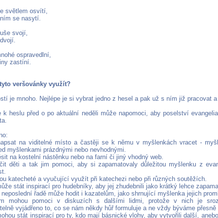
e světlem osvítí,
ním se nasytí.
uše svojí,
dvojí.
nohé ospravedlní,
iny zastíní.
 tyto veršovánky využít?
í je mnoho. Nejlépe je si vybrat jedno z hesel a pak už s ním již pracovat a 
e k heslu před o po aktuální neděli může napomoci, aby poselství evangelia 
ta.
no:
napsat na viditelné místo a častěji se k němu v myšlenkách vracet - my
ed myšlenkami prázdnými nebo nevhodnými.
sit na kostelní nástěnku nebo na farní či jiný vhodný web.
čit děti a tak jim pomoci, aby si zapamatovaly důležitou myšlenku z evan
st.
u katecheté a vyučující využít při katechezi nebo při různých soutěžích.
ůže stát inspirací pro hudebníky, aby jej zhudebnili jako krátký lehce zapam
 neposlední řadě může hodit i kazatelům, jako shrnující myšlenka jejich prom
m mohou pomoci v diskuzích s dalšími lidmi, protože v nich je sro
elně vyjádřeno to, co se nám někdy hůř formuluje a ne vždy býváme přesně
ohou stát inspirací pro ty, kdo mají básnické vlohy, aby vytvořili další, anebo