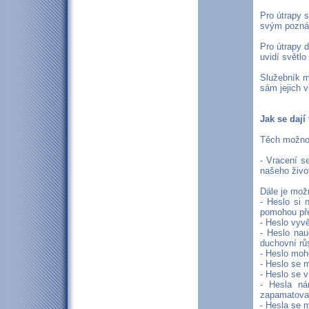
Pro útrapy s
svým pozná
Pro útrapy d
uvidí světlo 
Služebník m
sám jejich v
Jak se dají
Těch možnost
- Vracení s
našeho živo
Dále je mož
- Heslo si 
pomohou př
- Heslo vyvě
- Heslo nau
duchovní rů
- Heslo moho
- Heslo se m
- Heslo se v
- Hesla ná
zapamatovat
- Hesla se m