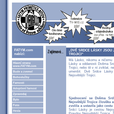
FATYM.com
„DVĚ SRDCE LÁSKY JSOU 
nabízí:
TROJICI“
Má Lásko, nikomu a ničemu n
Hlavní strana
Lásky a oddanosti Dvěma Srd
www.FATYM.com
Trojici, nebo tě v ní zviklat, 
umenšit. Dvě Srdce Lásky 
Bude a zveme!
Nejsvětější Trojici.
Bohoslužby
Farnosti
Adoptivní farnost
Zpravodaj
Sjednocení se Dvěma Srdc
Bylo
Nejsvětější Trojice člověku a
Foto
zvolila a ustavila jako cestu
Srdcí Lásky je cestou Nejsv
Hesla
Pravdou Nejsvětější Trojice. 