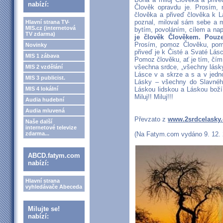
nabízí:
Člověk opravdu je. Prosím, 
člověka a přiveď člověka k
poznal, miloval sám sebe a 
Hlavní strana TV-
MIS.cz (internetová
bytím, povoláním, cílem a na
TV zdarma)
je člověk Člověkem. Pouz
Prosím, pomoz Člověku, pom
Novinky
přiveď je k Čisté a Svaté Lá
MIS 1 zábava
Pomoz člověku, ať je tím, čím
všechna srdce, „všechny lásk
MIS 2 vzdělání
Lásce v a skrze a s a v jedn
MIS 3 publicist.
Lásky – všechny do Slavného 
MIS 4 lokální
Láskou lidskou a Láskou boží. 
Miluj!! Miluj!!!
Audia hudební
Audia mluvená
Převzato z
www.2srdcelasky.c
Naše další
internetové televize
zdarma...
(Na Fatym.com vydáno 9. 12. 2
ABCD.fatym.com
nabízí:
Hlavní strana
vyhledávače Abeceda
Milujte se!
nabízí: