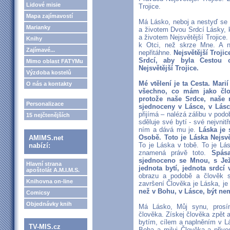
Lidové misie
Trojice.
Mapa zajímavostí
Má Lásko, neboj a nestyď se ž
Marianky
a životem Dvou Srdcí Lásky, k
a životem Nejsvětější Trojice.
Knihy
k Otci, než skrze Mne. A n
Zajímavé...
nepřitáhne.
Nejsvětější Troji
Srdcí, aby byla Cestou o
Mimo oblast FATYMu
Nejsvětější Trojice.
Výzdoba kostelů
Mé vtělení je ta Cesta. Mari
O nás a kontakty
všechno, co mám jako člov
protože naše Srdce, naše n
Personalizace
sjednoceny v Lásce, v Lásce
přijímá – nalézá zálibu v podo
15 nejčtenějších
sděluje své bytí - své nejvnit
ním a dává mu je.
Láska je 
Osobě. Toto je Láska Nejsvět
AMIMS.net
To je Láska v tobě. To je Lás
nabízí:
znamená právě toto.
Spás
sjednoceno se Mnou, s Jež
Hlavní strana
jednota bytí, jednota srdcí 
apoštolát A.M.I.M.S.
obrazu a podobě a člověk se
Knihovna on-line
završení Člověka je Láska, j
než v Bohu, v Lásce, být ne
Comicsy
Objednávky knih
Má Lásko, Můj synu, prosí
člověka. Získej člověka zpět
bytím, cílem a naplněním v L
TV-MIS.cz
Boha a miluj Člověka a přive