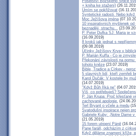
Poselství Božského Srdce svě
+ kniha ke stažení)
(26.11.201
Umím se pokřižovat
(16.11.20
Syntetické radosti. Nebo když
Moc Ježíšova jména
(07.10.20
10 inspirativních myšlenek od O
beznaději, strachu...
(23.09.20
P. Peter Dufka SJ: Maria je vzo
(16.09.2019)
8 kroků jak jednat s nepříjemn
(09.08.2019)
Účinky Ježíšovy Krve v biblic
P. Marián Kuffa - Co je zmysl
Překonání závislosti na pornu
tohoto kněze
(23.07.2019)
Bible, Tradice a Církev - nerozl
5 slavných lidí, kteří zemřel
Karol Dučák: V kostele by muž
(14.07.2019)
"Když Bůh říká ne"
(04.07.201
Víš, co potřebuješ? Společenst
P. Ján Krupa: Proč křesťané v
zachované apologie.
(24.06.20
Terl Bryant o včele a medu
(15
Svatodušní inspirace nejen p
Gabriele Kuby: „Notre Dame v
(21.05.2019)
15 forem utrpení Páně
(16.04.
Pane faráři, odcházím z církv
Když děláme znamení kříže, pr