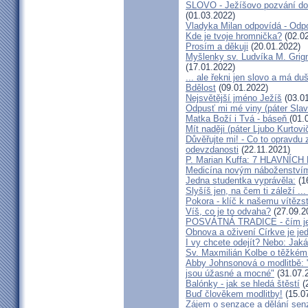
SLOVO - Ježíšovo pozvání do G
(01.03.2022)
Vladyka Milan odpovídá - Odpo
Kde je tvoje hromnička?
(02.02
Prosím a děkuji
(20.01.2022)
Myšlenky sv. Ludvíka M. Grign
(17.01.2022)
... ale řekni jen slovo a má d
Bdělost
(09.01.2022)
Nejsvětější jméno Ježíš
(03.01
Odpusť mi mé viny (páter Sla
Matka Boží i Tvá - báseň
(01.
Mít naději (páter Ljubo Kurtov
Důvěřujte mi! - Co to opravd
odevzdanosti
(22.11.2021)
P. Marian Kuffa: 7 HLAVNÍCH 
Medicína novým náboženstvím
Jedna studentka vyprávěla:
(1
Slyšíš jen, na čem ti záleží ..
Pokora - klíč k našemu vítězs
Víš, co je to odvaha?
(27.09.2
POSVÁTNÁ TRADICE - čím je a 
Obnova a oživení Církve je je
I vy chcete odejít? Nebo: Jaká
Sv. Maxmilián Kolbe o těžkém
Abby Johnsonová o modlitbě: "
jsou úžasné a mocné"
(31.07.
Balónky - jak se hledá štěstí
(
Buď člověkem modlitby!
(15.0
Zájem o senzace a dělání sen