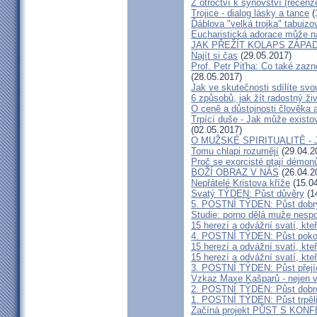
Z otroctví k synovství (recenz
Trojice - dialog lásky a tance
(
Ďáblova "velká trojka" tabuiz
Eucharistická adorace může n
JAK PŘEŽÍT KOLAPS ZÁPA
Najít si čas
(29.05.2017)
Prof. Petr Piťha: Co také zazně
(28.05.2017)
Jak ve skutečnosti sdílíte svou
6 způsobů, jak žít radostný ži
O ceně a důstojnosti člověka 
Trpící duše - Jak může existov
(02.05.2017)
O MUŽSKÉ SPIRITUALITĚ - Ján
Tomu chlapi rozumějí
(29.04.2
Proč se exorcisté ptají démon
BOŽÍ OBRAZ V NÁS
(26.04.2
Nepřátelé Kristova kříže
(15.04
Svatý TÝDEN: Půst důvěry
(1
5. POSTNÍ TÝDEN: Půst dobr
Studie: porno dělá muže nespo
15 herezí a odvážní svatí, kteř
4. POSTNÍ TÝDEN: Půst poko
15 herezí a odvážní svatí, kteř
15 herezí a odvážní svatí, kteř
3. POSTNÍ TÝDEN: Půst přejícno
Vzkaz Maxe Kašparů - nejen v
2. POSTNÍ TÝDEN: Půst dobro
1. POSTNÍ TÝDEN: Půst trpěli
Začíná projekt PŮST S KON