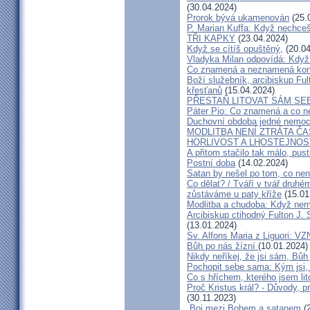
(30.04.2024)
Prorok bývá ukamenován
(25.
P. Marian Kuffa: Když nechceš
TŘI KAPKY
(23.04.2024)
Když se cítíš opuštěný,
(20.04
Vladyka Milan odpovídá: Když
Co znamená a neznamená kon
Boží služebník, arcibiskup Fult
křesťanů
(15.04.2024)
PŘESTAŇ LITOVAT SÁM SE
Páter Pio: Co znamená a co
Duchovní obdoba jedné nemo
MODLITBA NENÍ ZTRÁTA Č
HORLIVOST A LHOSTEJNOS
A přitom stačilo tak málo, pust
Postní doba
(14.02.2024)
Satan by nešel po tom, co ne
Co dělat? / Tváří v tvář druh
zůstáváme u paty kříže
(15.01
Modlitba a chudoba: Když ne
Arcibiskup ctihodný Fulton
(13.01.2024)
Sv. Alfons Maria z Liguori
Bůh po nás žízní
(10.01.2024)
Nikdy neříkej, že jsi sám, Bůh
Pochopit sebe sama: Kým jsi,
Co s hříchem, kterého jsem lito
Proč Kristus král? - Důvody, p
(30.11.2023)
„Boj mezi Bohem a satanem
(