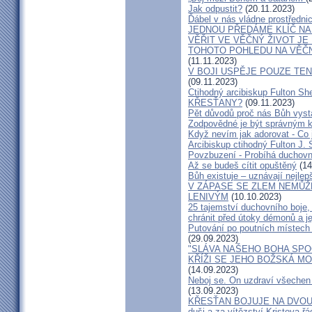
Jak odpustit?
(20.11.2023)
Ďábel v nás vládne prostředni
JEDNOU PŘEDÁME KLÍČ NA
VĚŘIT VE VĚČNÝ ŽIVOT JE
TOHOTO POHLEDU NA VĚČN
(11.11.2023)
V BOJI USPĚJE POUZE TEN
(09.11.2023)
Ctihodný arcibiskup Fulton
KŘESŤANY?
(09.11.2023)
Pět důvodů proč nás Bůh vyst
Zodpovědné je být správným k
Když nevím jak adorovat - Co j
Arcibiskup ctihodný Fulton J
Povzbuzení - Probíhá duchovní 
Až se budeš cítit opuštěný
(14
Bůh existuje – uznávají nejlep
V ZÁPASE SE ZLEM NEMŮŽ
LENIVÝM
(10.10.2023)
25 tajemství duchovního boje, 
chránit před útoky démonů a j
Putování po poutních místech 
(29.09.2023)
"SLÁVA NAŠEHO BOHA SPOČ
KŘÍŽI SE JEHO BOŽSKÁ MO
(14.09.2023)
Neboj se. On uzdraví všechen 
(13.09.2023)
KŘESŤAN BOJUJE NA DVOU FRO
duši a za vítězství Kristova řá