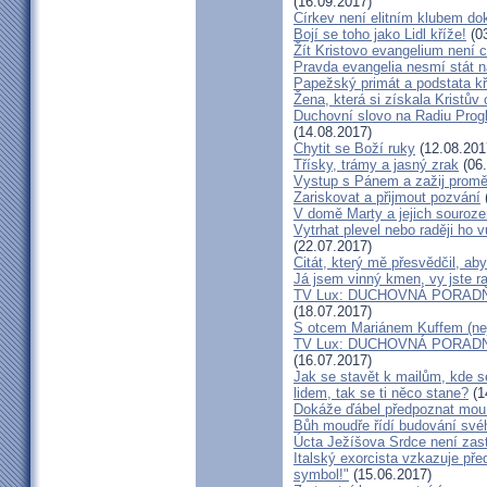
(16.09.2017)
Církev není elitním klubem dok
Bojí se toho jako Lidl kříže!
(03
Žít Kristovo evangelium není 
Pravda evangelia nesmí stát na
Papežský primát a podstata kř
Žena, která si získala Kristův
Duchovní slovo na Radiu Progl
(14.08.2017)
Chytit se Boží ruky
(12.08.201
Třísky, trámy a jasný zrak
(06.
Vystup s Pánem a zažij prom
Zariskovat a přijmout pozvání
V domě Marty a jejich souroze
Vytrhat plevel nebo raději ho 
(22.07.2017)
Citát, který mě přesvědčil, ab
Já jsem vinný kmen, vy jste ra
TV Lux: DUCHOVNÁ PORADŇA
(18.07.2017)
S otcem Mariánem Kuffem (nej
TV Lux: DUCHOVNÁ PORADNA
(16.07.2017)
Jak se stavět k mailům, kde s
lidem, tak se ti něco stane?
(1
Dokáže ďábel předpoznat mou b
Bůh moudře řídí budování sv
Úcta Ježíšova Srdce není zast
Italský exorcista vzkazuje pře
symbol!"
(15.06.2017)