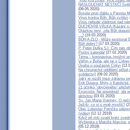
"Kdo víru ztratil, více ztratit 
NASLOUCHAT NESTAČÍ Svět pr
(09.05.2020)
Bojujte proti ďáblu s Pannou 
Virus kontra Bůh: Bůh zvítězí
Virus nebude vládnout nad nám
DUCHOVNÍ VÁLKA (Kázání o. D
Otázkou není, zda Bůh dopustil
...?
(19.03.2020)
BŮH A ZLO - Může existovat Bů
Bůh dobrý?
(17.03.2020)
P. Peter Dufka SJ: Čím nás o
Postní kalendář
(27.02.2020)
Téma – koronavirus (možný pr
Věřím v Boha, ale ne v Církev
Úvaha o současné Církvi
(13.0
Na chirurgické oddělení přišel
svědectví)
(09.02.2020)
Jaký je rozdíl mezi zdravou s
Erik Dujava: Mýty o Katolické c
21 účinků "obyčejného" přeže
Exorcista: Ne posednutí, ale 
aktivitou
(03.01.2020)
Sv. Jan Maria Vianney: O neči
Ježíši, co si o mně myslíš?
(2
Otec Ľuboslav Petričko odpoví
(video)
(12.12.2019)
Když při mši svaté kněz zvedn
Myšlenka o Matúša Marcina, e
(05.12.2019)