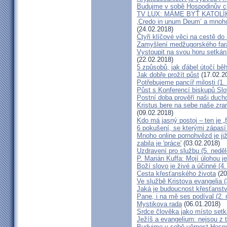
Budujme v sobě Hospodinův chr
TV LUX: MÁME BYŤ KATOLÍ
‚Credo in unum Deum’ a mnohob
(24.02.2018)
Čtyři klíčové věci na cestě do
Zamyšlení medžugorského fará
Vystoupit na svou horu setkání
(22.02.2018)
5 způsobů, jak ďábel útočí bě
Jak dobře prožít půst
(17.02.2
Potřebujeme pancíř milosti (1. 
Půst s Konferencí biskupů Sl
Postní doba prověří naši duch
Kristus bere na sebe naše zran
(09.02.2018)
Kdo má jasný postoj – ten je „
6 pokušení, se kterými zápasí
Mnoho online pornohvězd je ji
zabila je 'práce'
(03.02.2018)
Uzdravení pro službu (5. neděl
P. Marián Kuffa: Mojí úlohou j
Boží slovo je živé a účinné (4
Cesta křesťanského života
(20
Ve službě Kristova evangelia (
Jaká je budoucnost křesťanstv
Pane, i na mě ses podíval (2. 
Mystikova rada
(06.01.2018)
Srdce člověka jako místo set
Ježíš a evangelium: nejsou z t
Budujme v sobě věrnost Hospo