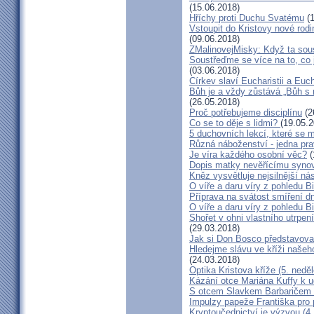
(15.06.2018)
Hříchy proti Duchu Svatému
(1
Vstoupit do Kristovy nové rodi
(09.06.2018)
ZMalinovejMisky: Když ta souse
Soustřeďme se více na to, co j
(03.06.2018)
Církev slaví Eucharistii a Euc
Bůh je a vždy zůstává „Bůh s n
(26.05.2018)
Proč potřebujeme disciplínu
(2
Co se to děje s lidmi?
(19.05.2
5 duchovních lekcí, které se 
Různá náboženství - jedna pr
Je víra každého osobní věc?
(
Dopis matky nevěřícímu synov
Kněz vysvětluje nejsilnější nás
O víře a daru víry z pohledu Bi
Příprava na svátost smíření d
O víře a daru víry z pohledu Bi
Shořet v ohni vlastního utrpen
(29.03.2018)
Jak si Don Bosco představova
Hledejme slávu ve kříži našeh
(24.03.2018)
Optika Kristova kříže (5. neděl
Kázání otce Mariána Kuffy k 
S otcem Slavkem Barbaričem 
Impulzy papeže Františka pro 
Kryptoučednictví je výzvou (4.