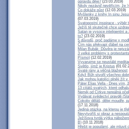
opravdu děje?
(23.03.2019)
Nikdy nezáviď nevěřícím, že '
Co dokáže půst
(12.03.2019)
Myšlenky z knihy In sinu Jesu 
(07.03.2019)
Svatopostní inspirace - výběr 
Ježíš tě skutečně chce uzdrav
Satan je vysoce inteligentní a 
to?
(23.02.2019)
5 důvodů, proč padáme v modl
Čím nás překvapí ďábel na ces
Milan Bubák: Důvěra je nejvzá
3 velké problémy s protestant
Písmo)
(12.02.2019)
Vyvarujme se neustálé medita
Světlo, jímž je Kristus
(01.02.
Svaté rány a věčná blaženost
Když Bůh stvořil všechno dobré
Jak mohou katolíci plněji žít v
Páter Elias Vella - Dnes vím, 
13 citátů svatých, které odhalu
Neměj od Církve nereálná oče
Vydávat svědectví pravdě (Sla
Cokoliv děláš, dělej moudře, 
(17.11.2018)
Jediná otázka, na kterou je tř
Nevytvoříš si obraz a nespout
Ježíšova tvrdá výtka nábožens
B)
(10.11.2018)
Hřešit je populární, ale mluvit