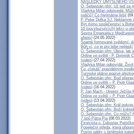
NÁSLEDKY ÚMYSLNÉHO VŠ
O. Šebestián ofm: Už teď se r
Vladyka Milan odpovedá: Může 
rodičů? Co (ne)máme řešit
(09
P. Peter Dufka SJ: Neklamné 
Být mimo společenství s Bohe
10 (povzbuzujících) lekcí o ut
Sestra Emanuela z Medžugorje 
přepis)
(24.05.2022)
Špatně formované svědomí: ďá
Bůh ví, co je pro tebe nejlepší
O. Šebestián ofm: Úleva, jak 
Online ve světě - P. Dominik 
(video)
(27.04.2022)
Vladyka Milan odpovídá: Život
Co „získáš“ pravidelným modl
Turínské plátno poprvé přezko
O. Šebestián ofm: Buď připrav
Online ve světě – P. Piotr Glas
(video)
(16.04.2022)
P. Jan Mach - Utrpení Ježíše K
Online ve světě – P. Piotr Glas
(video)
(13.04.2022)
O. Šebestián ofm: Král pokoje.
O. Šebestián ofm: Boží koktejl
O. Šebestián ofm: Co můžu?
7 tipů Pátra Pia
(08.03.2022)
Exorcista o. Ľuboslav Petričko 
Popeleční středa, která připo
Postní pátky v brněnské kated