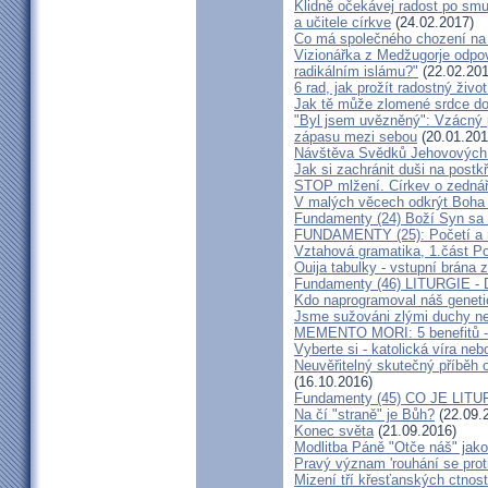
Klidně očekávej radost po smu
a učitele církve
(24.02.2017)
Co má společného chození na 
Vizionářka z Medžugorje odpo
radikálním islámu?"
(22.02.201
6 rad, jak prožít radostný živ
Jak tě může zlomené srdce do
"Byl jsem uvězněný": Vzácný p
zápasu mezi sebou
(20.01.201
Návštěva Svědků Jehovových .
Jak si zachránit duši na pos
STOP mlžení. Církev o zednář
V malých věcech odkrýt Boha S
Fundamenty (24) Boží Syn sa 
FUNDAMENTY (25): Početí a n
Vztahová gramatika, 1.část P
Ouija tabulky - vstupní brána 
Fundamenty (46) LITURGIE 
Kdo naprogramoval náš genet
Jsme sužováni zlými duchy 
MEMENTO MORI: 5 benefitů -
Vyberte si - katolická víra ne
Neuvěřitelný skutečný příběh 
(16.10.2016)
Fundamenty (45) CO JE LITU
Na čí "straně" je Bůh?
(22.09.
Konec světa
(21.09.2016)
Modlitba Páně "Otče náš" jak
Pravý význam 'rouhání se pro
Mizení tří křesťanských ctnost