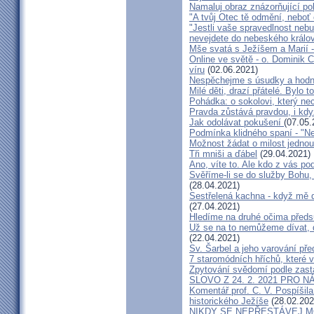
Namaluj obraz znázorňující po
"A tvůj Otec tě odmění, neboť o
"Jestli vaše spravedlnost nebu
nevejdete do nebeského králov
Mše svatá s Ježíšem a Marií -
Online ve světě - o. Dominik C
víru
(02.06.2021)
Nespěchejme s úsudky a hod
Milé děti, drazí přátelé. Bylo t
Pohádka: o sokolovi, který nec
Pravda zůstává pravdou, i kdy
Jak odolávat pokušení
(07.05.
Podmínka klidného spaní - "Ne
Možnost žádat o milost jedno
Tři mniši a ďábel
(29.04.2021)
Ano, víte to. Ale kdo z vás po
Svěříme-li se do služby Bohu,
(28.04.2021)
Sestřelená kachna - když mě 
(27.04.2021)
Hledíme na druhé očima před
Už se na to nemůžeme dívat, d
(22.04.2021)
Sv. Šarbel a jeho varování př
7 staromódních hříchů, které 
Zpytování svědomí podle zast
SLOVO Z 24. 2. 2021 PRO NÁ
Komentář prof. C. V. Pospíšil
historického Ježíše
(28.02.202
NIKDY SE NEPŘESTÁVEJ MODLI