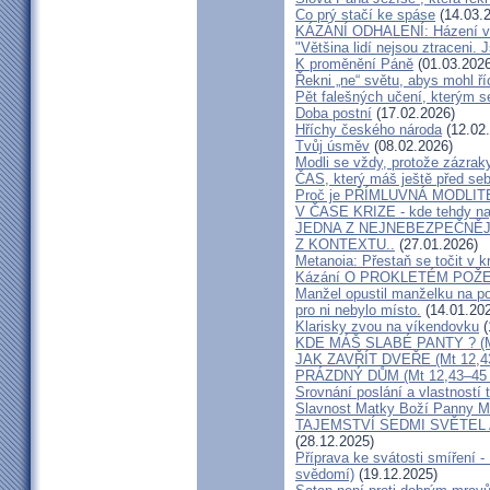
Co prý stačí ke spáse
(14.03.
KÁZÁNÍ ODHALENÍ: Házení viny
"Většina lidí nejsou ztraceni. 
K proměnění Páně
(01.03.2026
Řekni „ne“ světu, abys mohl ří
Pět falešných učení, kterým s
Doba postní
(17.02.2026)
Hříchy českého národa
(12.02
Tvůj úsměv
(08.02.2026)
Modli se vždy, protože zázrak
ČAS, který máš ještě před se
Proč je PŘÍMLUVNÁ MODLITBA
V ČASE KRIZE - kde tehdy na
JEDNA Z NEJNEBEZPEČNĚJ
Z KONTEXTU..
(27.01.2026)
Metanoia: Přestaň se točit v k
Kázání O PROKLETÉM POŽ
Manžel opustil manželku na p
pro ni nebylo místo.
(14.01.20
Klarisky zvou na víkendovku
(
KDE MÁŠ SLABÉ PANTY ? (Mt 
JAK ZAVŘÍT DVEŘE (Mt 12,43–
PRÁZDNÝ DŮM (Mt 12,43–45 – 
Srovnání poslání a vlastností 
Slavnost Matky Boží Panny M
TAJEMSTVÍ SEDMI SVĚTEL 
(28.12.2025)
Příprava ke svátosti smíření - 
svědomí)
(19.12.2025)