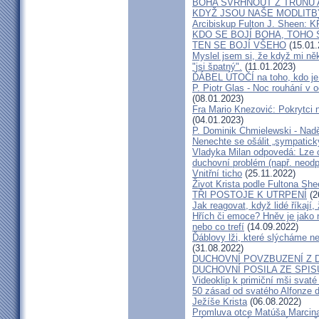
BOHA SVRHNOUT Z TRŮNU 
KDYŽ JSOU NAŠE MODLITB
Arcibiskup Fulton J. Sheen
KDO SE BOJÍ BOHA, TOHO 
TEN SE BOJÍ VŠEHO
(15.01.
Myslel jsem si, že když mi něk
"jsi špatný".
(11.01.2023)
ĎÁBEL ÚTOČÍ na toho, kdo je
P. Piotr Glas - Noc rouhání v o
(08.01.2023)
Fra Mario Knezović: Pokrytci
(04.01.2023)
P. Dominik Chmielewski - Nadě
Nenechte se ošálit „sympatick
Vladyka Milan odpovedá: Lze 
duchovní problém (např. neodp
Vnitřní ticho
(25.11.2022)
Život Krista podle Fultona Sh
TŘI POSTOJE K UTRPENÍ
(2
Jak reagovat, když lidé říkají,
Hřích či emoce? Hněv je jako n
nebo co trefí
(14.09.2022)
Ďáblovy lži, které slýcháme ne
(31.08.2022)
DUCHOVNÍ POVZBUZENÍ Z D
DUCHOVNÍ POSILA ZE SPIS
Videoklip k primiční mši svat
50 zásad od svatého Alfonze de
Ježíše Krista
(06.08.2022)
Promluva otce Matúša Marcina