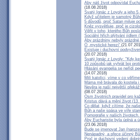
Aby náš život odpovídal Euchar
(18.08.2018)
Svatý Ignác z Loyoly a jeho 5
Když učitelem je samotný Bůh 
5 důvodů, proč Satan miluje p
Kněz vysvětluje, proč je cizo
Věřit v toho, kterého Bůh posla
Sociální hřích plýtvání jídlem 
Aby prázdniny nebyly prázdné 
O „mystické herezi“
(21.07.201
Existuje i duchovní podvyžive
(20.07.2018)
Svatý Ignác z Loyoly: "Kdy k
10 způsobů jak vyhrát boj prot
Hlásání evangelia se neřídí pe
(14.07.2018)
Milí katolíci, víme v co věřím
Máma mě brávala do kostela i 
Nevěra je naší největší překáž
(08.07.2018)
Osm životních pravidel pro k
Kristus dává a mění život (13.
Co dělat, když cítíme, že naše
Bůh a naše spása ve víře sta
Pornografie v našich životech.
Aby Eucharistie byla úplná a 
(23.06.2018)
Bude se jmenovat Jan (narozen
Nenápadný, a přece účinný Bůh
Proč je duchovní vedení dobré