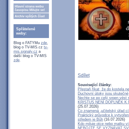
Hlavní strana webu
časopisu Milujte se!
Archiv vyšlých čísel
Spřátelené
weby:
Blog o FATYMu
zde
,
blog o TV-MIS.cz
tv-
mis.signaly.cz
a
další blog o TV-MIS
zde
.
Sdílet
Související články:
Přestaň říkat, že do kostela ne
Duchovní útoky jsou skutečné
Nechte se po celý srpen vést 
KRISTUS NENÍ DOPLNĚK K 
(25.07.2026)
Co znamená „učitelský úřad cí
Praktický průvodce k vytvořen
středem je Bůh
(16.07.2026)
Kdo miluje otce nebo matku v
NEBOJTE SE VYZNÁVAT SV