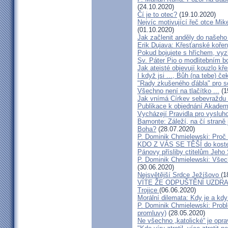
(24.10.2020)
Čí je to otec?
(19.10.2020)
Nejvíc motivující řeč otce Mi
(01.10.2020)
Jak začlenit anděly do našeho
Erik Dujava: Křesťanské koře
Pokud bojujete s hříchem, vyz
Sv. Páter Pio o modlitebním bo
Jak ateisté objevují kouzlo kř
I když jsi ..., Bůh (na tebe) če
"Rady zkušeného ďábla" pr
Všechno není na tlačítko ...
(1
Jak vnímá Církev sebevraždu
Publikace k objednání Akadem
Vycházejí Pravidla pro vysluho
Bamonte: Záleží, na čí straně 
Boha?
(28.07.2020)
P. Dominik Chmielewski: Proč 
KDO Z VÁS SE TĚŠÍ do koste
Pánovy přísliby ctitelům Jeho
P. Dominik Chmielewski: Všech
(30.06.2020)
Nejsvětější Srdce Ježíšovo
(1
VÍTE ŽE ODPUŠTĚNÍ UZDR
Trojice
(06.06.2020)
Morální dilemata: Kdy je a kd
P. Dominik Chmielewski: Probl
promluvy)
(28.05.2020)
Ne všechno „katolické“ je opra