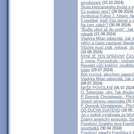
osvobození
(15.10.2024)
Škola křesťanského života a 
Co svatost není?
(28.09.2024)
Arcibiskup Fulton J. Sheen: Ne
5 nepřátel, kteří Vás obírají o 
Na čem záleží?
(30.08.2024)
"Buďte věrní až do smrti": Jak
odpadli
(21.08.2024)
Vladyka Milan odpovídá: Jak má
věřící a často zastávají liberá
Všichni musí znát, milovat, sl
(10.08.2024)
NYNÍ JE TEN SPRÁVNÝ ČA
2. srpna: Porciunkule - možno
Respekt vůči kněžím, modlitba
islám
(20.07.2024)
Bůh vyzývá, abychom napomín
Vladyka Milan odpovídá: Jak s
(08.07.2024)
NAŠE POVOLÁNÍ
(05.07.2024
O. Šebestián, ofm: Tak dlouh
P. Dominik Chmielewski - Přich
Strach ničemu nepomáhá
(31.
P. Dominik Chmielewski - Přic
OD DUCHA SVATÉHO
(18.05.
Jsi v rodině vynáhrada za hří
Známý americký exorcista: Sa
Poselství Svatého otce Franti
prostředků
(30.04.2024)
Poselství papeže Františka k 