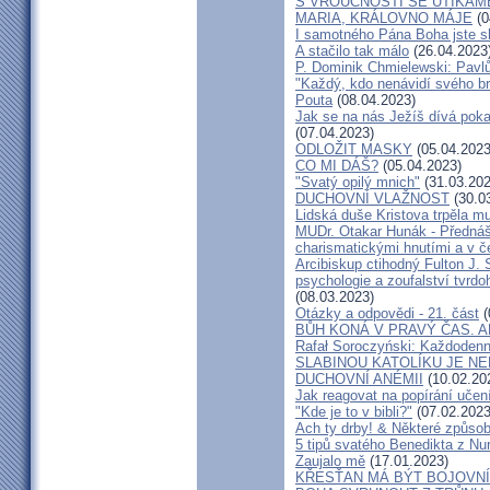
S VROUCNOSTÍ SE UTÍKÁM
MARIA, KRÁLOVNO MÁJE
(0
I samotného Pána Boha jste s
A stačilo tak málo
(26.04.2023
P. Dominik Chmielewski: Pavl
"Každý, kdo nenávidí svého brat
Pouta
(08.04.2023)
Jak se na nás Ježíš dívá poka
(07.04.2023)
ODLOŽIT MASKY
(05.04.2023
CO MI DÁŠ?
(05.04.2023)
"Svatý opilý mnich"
(31.03.202
DUCHOVNÍ VLAŽNOST
(30.0
Lidská duše Kristova trpěla m
MUDr. Otakar Hunák - Přednáš
charismatickými hnutími a v 
Arcibiskup ctihodný Fulton
psychologie a zoufalství tvrdo
(08.03.2023)
Otázky a odpovědi - 21. část
(
BŮH KONÁ V PRAVÝ ČAS. A
Rafał Soroczyński: Každodenn
SLABINOU KATOLÍKU JE N
DUCHOVNÍ ANÉMII
(10.02.20
Jak reagovat na popírání učení
"Kde je to v bibli?"
(07.02.2023
Ach ty drby! & Některé způsoby
5 tipů svatého Benedikta z Nu
Zaujalo mě
(17.01.2023)
KŘESŤAN MÁ BÝT BOJOVNÍ