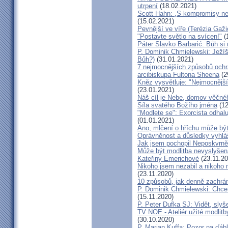
utrpení
(18.02.2021)
Scott Hahn: ,S kompromisy nez
(15.02.2021)
Pevnější ve víře (Terézia Gaži
"Postavte světlo na svícen!"
(
Páter Slavko Barbarić: Bůh si
P. Dominik Chmielewski: Ježíš
Bůh?)
(31.01.2021)
7 nejmocnějších způsobů ochra
arcibiskupa Fultona Sheena
(2
Kněz vysvětluje: "Nejmocnější 
(23.01.2021)
Náš cíl je Nebe, domov věčné
Síla svatého Božího jména
(12
"Modlete se": Exorcista odhal
(01.01.2021)
Ano, mlčení o hříchu může bý
Oprávněnost a důsledky vyhl
Jak jsem pochopil Neposkvrně
Může být modlitba nevyslyšen
Kateřiny Emerichové
(23.11.20
Nikoho jsem nezabil a nikoho 
(23.11.2020)
10 způsobů, jak denně zachrán
P. Dominik Chmielewski: Chcem
(15.11.2020)
P. Peter Dufka SJ: Vidět, slyš
TV NOE - Ateliér užité modlit
(30.10.2020)
P. Marian Kuffa: Pozor na ďábl