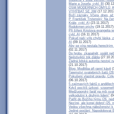
Marie a Josefa, cykl. B)
(30.12
OSM MODERNÍCH OMYLŮ, K
VYHÝBAT SE JIM
(17.12.201
Boží zázraky. Včera, dnes, až
P. František Trstenský: Na čem
Krále, cykl. A)
(23.11.2017)
Rodokmen pýchy
(19.11.2017)
Při šíření Kristova evangelia j
cykl. A)
(16.11.2017)
Pokud naší víře chybí láska, 
A)
(09.11.2017)
Aby se víra nestala hereckým 
(02.11.2017)
Do hrobu, zkapalnět, spálit n
Nejlstivější trik ďábla
(27.10.2
Žádná lidská autorita nestojí 
(21.10.2017)
Blog: Modlitba při ranní kávě
(
Tajemství svatebních šatů (28.
Pokušení vlastnit pravdu, Círk
(06.10.2017)
5 zajímavých faktů o andělech
Když pocítíš úzkost, vzpomeň s
Medžugorský farář na mši svat
velkodušní k druhým lidem"
(0
Patřit do Božího týmu (26. ned
Nezírej, ale konej dobro! (25. 
Vedou všechna náboženství k
Jediné poslání: Napodobovat B