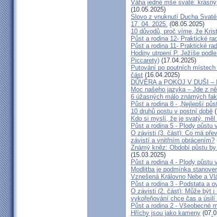
Váha jedné mše svaté: krásný,
(10.05.2025)
Slovo z vnuknutí Ducha Svatéh
17. 04. 2025.
(08.05.2025)
10 důvodů, proč víme, že Kris
Půst a rodina 12- Praktické ra
Půst a rodina 11- Praktické rad
Hodiny utrpení P. Ježíše podle
Piccarety)
(17.04.2025)
Putování po poutních místech F
část
(16.04.2025)
DŮVĚRA a POKOJ V DUŠI –
Moc našeho jazyka – Jde z něh
6 úžasných málo známých fakt
Půst a rodina 8 - „Nejlepší půs
10 druhů postu v postní době
(
Kdo si myslí, že je svatý, měl
Půst a rodina 5 - Plody půstu 
O závisti (3. část): Co má pře
závistí a vnitřním obrácením?
Známý kněz: Období půstu by 
(15.03.2025)
Půst a rodina 4 - Plody půstu 
Modlitba je podmínka stanoven
Vznešená Královno Nebe a Vl
Půst a rodina 3 - Podstata a 
O závisti (2. část): Může být i 
vykořeňování chce čas a úsilí a
Půst a rodina 2 - Všeobecné 
Hříchy jsou jako kameny
(07.0