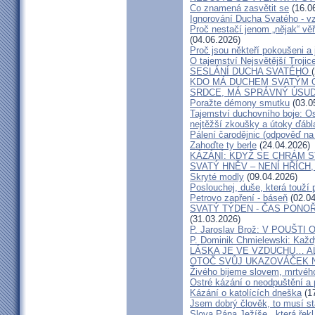
Co znamená zasvětit se
(16.0
Ignorování Ducha Svatého - vz
Proč nestačí jenom „nějak“ věř
(04.06.2026)
Proč jsou někteří pokoušeni a 
O tajemství Nejsvětější Trojic
SESLÁNÍ DUCHA SVATÉHO
KDO MÁ DUCHEM SVATÝM 
SRDCE, MÁ SPRÁVNÝ ÚSU
Poražte démony smutku
(03.0
Tajemství duchovního boje: O
nejtěžší zkoušky a útoky ďábl
Pálení čarodějnic (odpověď na
Zahoďte ty berle
(24.04.2026)
KÁZÁNÍ: KDYŽ SE CHRÁM 
SVATÝ HNĚV – NENÍ HŘÍCH,
Skryté modly
(09.04.2026)
Poslouchej, duše, která touží
Petrovo zapření - báseň
(02.04
SVATÝ TÝDEN - ČAS PONOŘ
(31.03.2026)
P. Jaroslav Brož: V POUŠT
P. Dominik Chmielewski: Každ
LÁSKA JE VE VZDUCHU… A
OTOČ SVŮJ UKAZOVÁČEK N
Živého bijeme slovem, mrtvéh
Ostré kázání o neodpuštění a 
Kázání o katolících dneška
(17
Jsem dobrý člověk, to musí st
Slova Pána Ježíše , která řekl