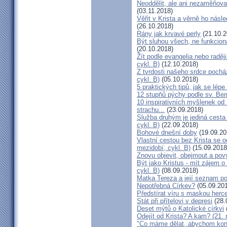
Neoddělit, ale ani nezaměňovat
(03.11.2018)
Věřit v Krista a věrně ho násl
(26.10.2018)
Rány jak krvavé perly
(21.10.2
Být sluhou všech, ne funkcion
(20.10.2018)
Žít podle evangelia nebo raděj
cykl. B)
(12.10.2018)
Z tvrdosti našeho srdce pocház
cykl. B)
(05.10.2018)
5 praktických tipů, jak se lépe
12 stupňů pýchy podle sv. Ber
10 inspirativních myšlenek od P
strachu...
(23.09.2018)
Služba druhým je jediná cesta 
cykl. B)
(22.09.2018)
Bohové dnešní doby
(19.09.20
Vlastní cestou bez Krista se o
mezidobí, cykl. B)
(15.09.2018
Znovu objevit, obejmout a pový
Být jako Kristus - mít zájem o
cykl. B)
(08.09.2018)
Matka Tereza a její seznam p
Nepotřebná Církev?
(05.09.20
Předstírat víru s maskou herce
Stát při přítelovi v depresi
(28.
Deset mýtů o Katolické církvi
Odejít od Krista? A kam? (21. 
"Co máme dělat, abychom kona