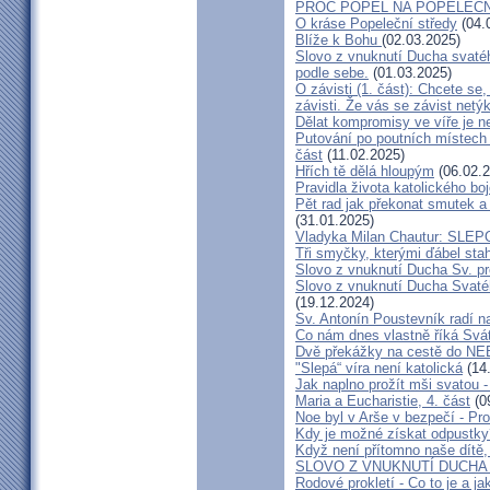
PROČ POPEL NA POPELEČN
O kráse Popeleční středy
(04.
Blíže k Bohu
(02.03.2025)
Slovo z vnuknutí Ducha svatéh
podle sebe.
(01.03.2025)
O závisti (1. část): Chcete se
závisti. Že vás se závist net
Dělat kompromisy ve víře je 
Putování po poutních místech F
část
(11.02.2025)
Hřích tě dělá hloupým
(06.02.2
Pravidla života katolického bo
Pět rad jak překonat smutek a
(31.01.2025)
Vladyka Milan Chautur: SL
Tři smyčky, kterými ďábel sta
Slovo z vnuknutí Ducha Sv. pr
Slovo z vnuknutí Ducha Svat
(19.12.2024)
Sv. Antonín Poustevník radí n
Co nám dnes vlastně říká Svát
Dvě překážky na cestě do N
"Slepá“ víra není katolická
(14.
Jak naplno prožít mši svatou
Maria a Eucharistie, 4. část
(0
Noe byl v Arše v bezpečí - Pro
Kdy je možné získat odpustky
Když není přítomno naše dít
SLOVO Z VNUKNUTÍ DUCHA S
Rodové prokletí - Co to je a ja