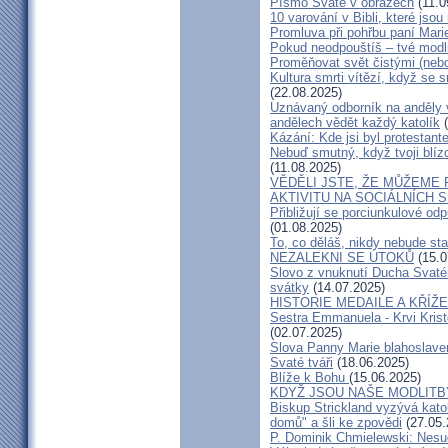
Písmo Svaté v obrazech
(11.0
10 varování v Bibli, které jsou 
Promluva při pohřbu paní Mar
Pokud neodpouštíš – tvé modl
Proměňovat svět čistými (neb
Kultura smrti vítězí, když se
(22.08.2025)
Uznávaný odborník na anděly v
andělech vědět každý katolík
(
Kázání: Kde jsi byl protestant
Nebuď smutný, když tvoji blízc
(11.08.2025)
VĚDĚLI JSTE, ŽE MŮŽEME
AKTIVITU NA SOCIÁLNÍCH S
Přibližují se porciunkulové o
(01.08.2025)
To, co děláš, nikdy nebude st
NEZALEKNI SE ÚTOKŮ
(15.0
Slovo z vnuknutí Ducha Svatéh
svátky
(14.07.2025)
HISTORIE MEDAILE A KŘÍŽE
Sestra Emmanuela - Krvi Kristo
(02.07.2025)
Slova Panny Marie blahoslavené
Svaté tváři
(18.06.2025)
Blíže k Bohu
(15.06.2025)
KDYŽ JSOU NAŠE MODLITB
Biskup Strickland vyzývá katol
domů" a šli ke zpovědi
(27.05.
P. Dominik Chmielewski: Nesu