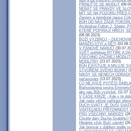
PŘINUŤTE SE MODLIT
(08.09
NEBÁT SE PRAVDY VE SLOV
MÍT SE NA POZORU PŘED FA
Zjevení a neměnné nauce Cír
BŮH OD NÁS ŽÁDÁ POKOR
Arcibiskup Fulton J. Shee
KTERÉ POPIRAJÍ HŘÍCH, S
(08.08.2023)
BOŽÍ VÝZBROJ – DUCHOVNÍ 
MANŽELSTVÍ a DĚTI
(03.08.
V PÁNOVĚ NÁRUČÍ
(30.07.20
SVĚT potřebuje RYTÍŘE A
VŠECHNO ZAČÍNEJ MODLI
MODLITBY
(23.07.2023)
BŮH EXISTUJE A MILUJE S
STVOŘENÍ SVÉHO BOHA?
(1
NIKDY SE NENECH ODRADIT – C
načasování
(13.07.2023)
CO NEJVÍCE POTĚŠÍ ĎÁBLA (
Blahoslavená sestra Emmerich
aby nás Bůh vyslyšel:
(11.07.
V ČASE KRIZE - Kde v té dob
Jak naše věčné naříkání přem
DUCH SVATÝ JE DUŠÍ SVATÉ
VIDITELNOU PŘÍTOMNOST 
PRO VŠECHNY NÁRODY
(28
Chcete dary Ducha Svatého? P
Hledejte vždy Boží záměr!
(26
Jak bojovat s ďáblem podle s