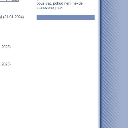
používat, pokud není někde
stanoveno jinak.
vi
(21.01.2024)
.2023)
.2023)