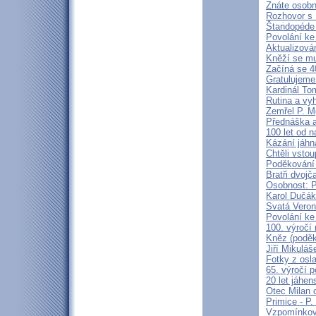
Znáte osobn
Rozhovor s
Štandopéde
Povolání ke
Aktualizová
Kněží se m
Začíná se 4
Gratulujeme
Kardinál To
Rutina a vyh
Zemřel P. M
Přednáška a
100 let od 
Kázání jáhn
Chtěli vstou
Poděkování 
Bratři dvojč
Osobnost: 
Karol Dučák
Svatá Veron
Povolání ke
100. výročí
Kněz (poděk
Jiří Mikuláš
Fotky z osla
65. výročí 
20 let jáhen
Otec Milan 
Primice - P.
Vzpomínkové