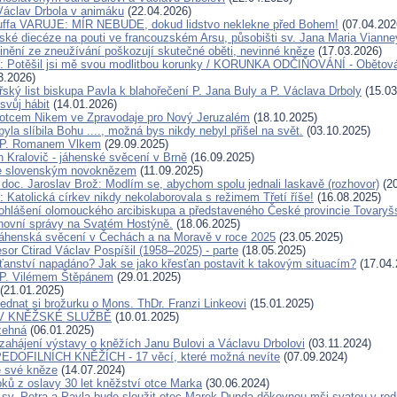
Václav Drbola v animáku
(22.04.2026)
Kuffa VARUJE: MÍR NEBUDE, dokud lidstvo neklekne před Bohem!
(07.04.202
ské diecéze na pouti ve francouzském Arsu, působišti sv. Jana Maria Vianne
inění ze zneužívání poškozují skutečné oběti, nevinné kněze
(17.03.2026)
u: Potěšil jsi mě svou modlitbou korunky / KORUNKA ODČIŇOVÁNÍ - Obětová
3.2026)
ský list biskupa Pavla k blahořečení P. Jana Buly a P. Václava Drboly
(15.03
svůj hábit
(14.01.2026)
otcem Nikem ve Zpravodaje pro Nový Jeruzalém
(18.10.2025)
la slíbila Bohu ...., možná bys nikdy nebyl přišel na svět.
(03.10.2025)
 P. Romanem Vlkem
(29.09.2025)
n Kralovič - jáhenské svěcení v Brně
(16.09.2025)
e slovenským novoknězem
(11.09.2025)
doc. Jaroslav Brož: Modlím se, abychom spolu jednali laskavě (rozhovor)
(20
 Katolická církev nikdy nekolaborovala s režimem Třetí říše!
(16.08.2025)
ohlášení olomouckého arcibiskupa a představeného České provincie Tovaryš
hovní správy na Svatém Hostýně.
(18.06.2025)
áhenská svěcení v Čechách a na Moravě v roce 2025
(23.05.2025)
sor Ctirad Václav Pospíšil (1958–2025) - parte
(18.05.2025)
sťanství napadáno? Jak se jako křesťan postavit k takovým situacím?
(17.04.
 P. Vilémem Štěpánem
(29.01.2025)
(21.01.2025)
ednat si brožurku o Mons. ThDr. Franzi Linkeovi
(15.01.2025)
V KNĚŽSKÉ SLUŽBĚ
(10.01.2025)
žehná
(06.01.2025)
zahájení výstavy o kněžích Janu Bulovi a Václavu Drbolovi
(03.11.2024)
DOFILNÍCH KNĚŽÍCH - 17 věcí, které možná nevíte
(07.09.2024)
e své kněze
(14.07.2024)
pků z oslavy 30 let kněžství otce Marka
(30.06.2024)
 sv. Petra a Pavla bude sloužit otec Marek Dunda děkovnou mši svatou v rodi