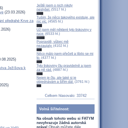
Ještě jsem o nich nikdy
6)
neslyšel.
(5517 hl.)
ye
(23.03.2026)
Tuším, že něco takového existuje, ale
ní předrahé Krve za
nic víc.
(4565 hl.)
.2026)
Už jsem měl některé tyto tiskoviny v
ruce.
(6533 hl.)
Popravdě, vůbec mě
nezaujaly.
(4102 hl.)
Něco málo jsem přečetl a líbilo se mi
to.
(4377 hl.)
.08.2025)
Tyto tiskoviny čtu pravidelně a jsem
stva Ježíšova k
za ně rád.
(4887 hl.)
Nejen je čtu, ale také si je
objednávám a šířím dál.
(3761 hl.)
2025)
Celkem hlasovalo: 33742
Volná šiřitelnost:
Na obsah tohoto webu si FATYM
nevyhrazuje žádná autorská
práva!
Obsah můžete dále
šti ve Valči