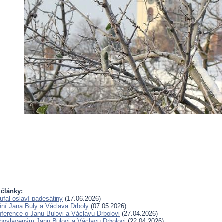
 články:
ufal oslaví padesátiny
(17.06.2026)
ění Jana Buly a Václava Drboly
(07.05.2026)
ference o Janu Bulovi a Václavu Drbolovi
(27.04.2026)
lahoslaveným Janu Bulovi a Václavu Drbolovi
(22.04.2026)