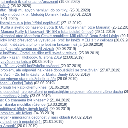
cí milosti (k exhortaci o Amazonii)
(19.02.2020)
ibátu?
(03.02.2020)
ffa: Říkají mi, abych nemluvil do politiky.
(25.01.2020)
ský mučedník bl. Metoděj Dominik Trčka
(20.01.2020)
7.01.2020)
liberalismus a jeho "třídní nepřátelé"
(27.12.2019)
 Kuffa a světlo do našeho života (k 60. narozeninám otce Mariana)
(25.12.20
. Mariana Kuffy k hlasování NR SR o Istanbulské úmluvě
(29.11.2019)
ožehnání otce Montforta České republice: Milí přátelé Dvou Srdcí Lásky
(20.
ický kněz přesvědčivě vysvětluje, proč by kněží MĚLI žít v celibátu
(20.09.2
pouští kněžství, a přitom je lepším knězem než já
(16.09.2019)
bený na mši svatou prožil zázrak
(30.08.2019)
e kněžství. Obrátil se díky mši svaté v televizi
(25.08.2019)
uffa - kázání Klokočov, 9. srpna 2019
(23.08.2019)
vysvěcen na kněze
(20.08.2019)
 - 70. let výročí kněžského svěcení
(29.07.2019)
í problém, ale odpověď na kněze dopouštějící se zneužívání
(27.07.2019)
e Valči - 25. let kněžství o. Marka Dundy
(30.06.2019)
tce-vdovce stane služebník oltáře
(29.06.2019)
cení - Ondřej Talaš
(02.06.2019)
ho hnutí ke katolickému knězi
(31.05.2019)
Ne posedlost, ale pokušení je nejčastějším projevem působení zlého ducha
(2
a mariánský kněz
(23.05.2019)
ns: Co znamená být knězem?
(21.04.2019)
a Titaniku modlitbu růžence
(18.03.2019)
odčiňoval hříchy jiných kněží
(09.03.2019)
 problém, ale řešení
(04.03.2019)
erger - mimořádná osobnost v naší oblasti
(04.02.2019)
chodí jen ti nejodolnější
(21.01.2019)
er Amorth'
(20.01.2019)