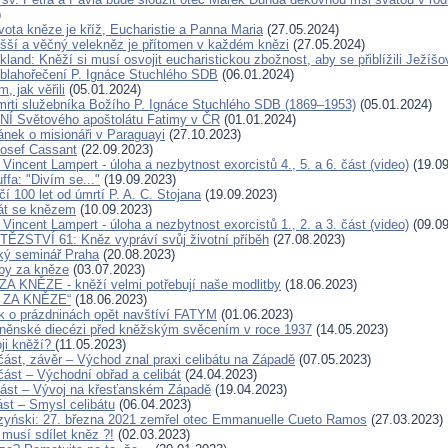
)
vota kněze je kříž, Eucharistie a Panna Maria
(27.05.2024)
yšší a věčný velekněz je přítomen v každém knězi
(27.05.2024)
kland: Kněží si musí osvojit eucharistickou zbožnost, aby se přiblížili Ježíšo
 blahořečení P. Ignáce Stuchlého SDB
(06.01.2024)
m, jak věřili
(05.01.2024)
mrti služebníka Božího P. Ignáce Stuchlého SDB (1869–1953)
(05.01.2024)
 Světového apoštolátu Fatimy v ČR
(01.01.2024)
ánek o misionáři v Paraguayi
(27.10.2023)
Josef Cassant
(22.09.2023)
 Vincent Lampert - úloha a nezbytnost exorcistů 4., 5. a 6. část (video)
(19.09
ffa: "Divím se..."
(19.09.2023)
í 100 let od úmrtí P. A. C. Stojana
(19.09.2023)
át se knězem
(10.09.2023)
 Vincent Lampert - úloha a nezbytnost exorcistů 1., 2. a 3. část (video)
(09.09
ĚZSTVÍ 61: Kněz vypráví svůj životní příběh
(27.08.2023)
ký seminář Praha
(20.08.2023)
tby za kněze
(03.07.2023)
 KNĚZE - kněží velmi potřebují naše modlitby
(18.06.2023)
 ZA KNĚZE“
(18.06.2023)
 o prázdninách opět navštíví FATYM
(01.06.2023)
rněnské diecézi před kněžským svěcením v roce 1937
(14.05.2023)
ji kněží?
(11.05.2023)
 část, závěr – Východ znal praxi celibátu na Západě
(07.05.2023)
. část – Východní obřad a celibát
(24.04.2023)
. část – Vývoj na křesťanském Západě
(19.04.2023)
část – Smysl celibátu
(06.04.2023)
zyński: 27. března 2021 zemřel otec Emmanuelle Cueto Ramos
(27.03.2023)
 musí sdílet kněz ?!
(02.03.2023)