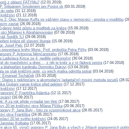
osti z oblastí FATYMu?
(12.01.2019)
 P. Štěpánem Smolenem pro Postoj.sk
(03.01.2019)
 do nebe
(31.12.2018)
 kněžství
(21.12.2018)
no 2: Otec Marian Kuffa ve vážném stavu v nemocnici - prosba o modlitbu
(28
usím zastat
(26.09.2018)
0-denní řetěz půstu a modliteb za kněze
(15.09.2018)
 otci Milanovi k Abrahámovinám
(07.09.2018)
máš Špidlík SJ
(29.08.2018)
oření kněze při slavení liturgie
(15.08.2018)
gr. Josef Pelc
(12.07.2018)
 prezentace knihy Mons. Prof. probošta Petra Piťhy
(03.06.2018)
narození P. Antonína Němčanského
(17.05.2018)
a Ladislava Kince ze 4. neděle velikonoční
(30.04.2018)
pit do manželství a dnes .., z něj je kněz a z ní řádová sestra
(17.04.2018)
a blahopřání kardinálu Dominiku Dukovi
(13.04.2018)
ata se stali kněžími poté, co jejich matka odmítla potrat
(03.04.2018)
P. Emanuel Tocháček
(15.03.2018)
: Dialog s nekřesťany a akomodační (adaptační) misijní metoda jezuitů
(28.02
ika Giuliani varuje kněze před peklem
(17.12.2017)
 kněžství
(17.12.2017)
 narození P. Františka Adámka
(12.11.2017)
ování)
(16.09.2017)
ek: A za rok přijde vynadat ten třetí
(17.08.2017)
vy 20 let kněžství otce Milana Plíška
(20.06.2017)
popravy P. Jana Buly - foto ze vzpomínkové akce
(28.05.2017)
ství otce Františka
(24.05.2017)
oslaví 20 let svého kněžství
(24.05.2017)
 Jaroslav Kolbaba
(17.05.2017)
 akce 65. výročí popravy P. Jana Buly a všech v Jihlavě popravených polit