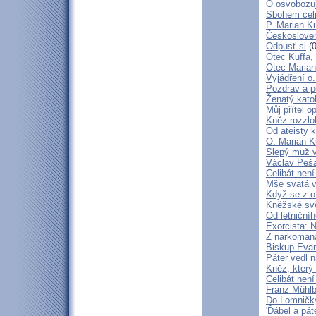
O osvobozují
Sbohem cel
P. Marian Ku
Českosloven
Odpusť si
(0
Otec Kuffa, 
Otec Marian
Vyjádření o
Pozdrav a p
Ženatý katol
Můj přítel o
Kněz rozzlo
Od ateisty k
O. Marian K
Slepý muž 
Václav Peša
Celibát nen
Mše svatá v
Když se z o
Kněžské svě
Od letniční
Exorcista: 
Z narkoman
Biskup Eva
Páter vedl n
Kněz, který 
Celibát není
Franz Mühlb
Do Lomničky 
'Ďábel a pát