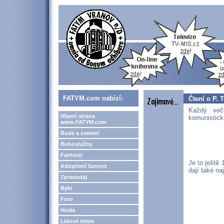
FATYM.com nabízí:
Čtení o P. 
Každý več
Hlavní strana
komunistick
www.FATYM.com
Bude a zveme!
Bohoslužby
Farnosti
Je to ještě 
Adoptivní farnost
dají také na
Zpravodaj
Bylo
Foto
Hesla
Lidové misie