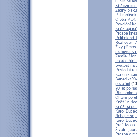
O.Nik oslav
Křížová cest
Žádný bisku
P. František
O otci MO
Povolání ke
Kněz objasň
Prosba kně
Polibek od J
Rozhovor - 
Živý přenos
rozhovor s 
Zemřel Mons
Irská státn
Svátost na u
Poslední ro
Kanonizační
Benedikt XV
povolání
(13
70 let po ná
Římskokatoli
Oltářní po u
Kněží v Neap
Kněží si od 
Karol Dučák:
Nebojte se,
Karol Dučák:
Prof. Mons.
Životní jubi
Prosba o mo