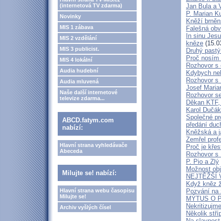
(internetová TV zdarma)
Jan Bula a 
P. Marian 
Novinky
Kněží brněn
MIS 1 zábava
Falešná obv
In sinu Jes
MIS 2 vzdělání
kněze
(15.0
MIS 3 publicist.
Druhý pastýř
Proč nosím 
MIS 4 lokální
Rozhovor s 
Audia hudební
Kdybych neby
Rozhovor s
Audia mluvená
Josef Maria
Naše další internetové
Rozhovor s
televize zdarma...
Děkan KTF, 
Karol Dučák:
Společné pr
ABCD.fatym.com
předání duc
nabízí:
Kněžská a j
Zemřel profe
Hlavní strana vyhledávače
Proč je kře
Abeceda
Rozhovor s
P. Pio a Zlý
Možnost obj
Milujte se! nabízí:
NEJTĚŽŠÍ 
Když kněz 
Hlavní strana webu časopisu
Pozvání na 
Milujte se!
MÝTUS O PE
Nekritizujm
Archiv vyšlých čísel
Několik stří
Na slavnost