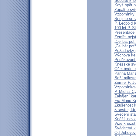
Soudíte kně
Když opět p
Zapálíte sv
Vzpomínky n
Spojme se v
P. Leopold 
100 let P. S
Prezentace k
Zemřel nejst
„Celibát pot
„Celibát pot
Požadavky p
Výchova ke 
Poděkování 
Kněžské svě
Očekávání o
Panna Maria
Boží milosrd
Zemřel P. J
Vzpomínková
P. Michal C
Zahájení ka
Fra Mario K
Zkušenost k
5 sester, kt
Svěcení stá
Kněží, nevz
Vize kněžstv
Svědectví kn
Od Jehovova