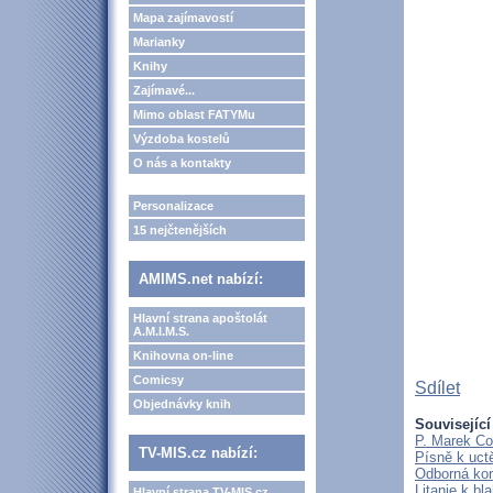
Mapa zajímavostí
Marianky
Knihy
Zajímavé...
Mimo oblast FATYMu
Výzdoba kostelů
O nás a kontakty
Personalizace
15 nejčtenějších
AMIMS.net nabízí:
Hlavní strana apoštolát
A.M.I.M.S.
Knihovna on-line
Comicsy
Sdílet
Objednávky knih
Související
P. Marek Co
TV-MIS.cz nabízí:
Písně k uct
Odborná kon
Litanie k b
Hlavní strana TV-MIS.cz