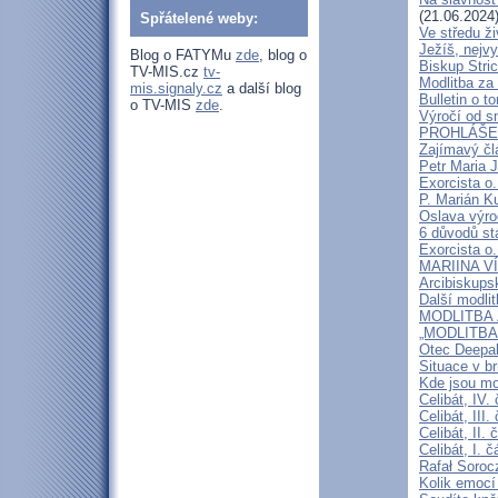
(21.06.2024
Spřátelené weby:
Ve středu ži
Ježíš, nejv
Blog o FATYMu
zde
, blog o
Biskup Stric
TV-MIS.cz
tv-
Modlitba za
mis.signaly.cz
a další blog
Bulletin o to
o TV-MIS
zde
.
Výročí od s
PROHLÁŠENÍ
Zajímavý čl
Petr Maria 
Exorcista o.
P. Marián Ku
Oslava výroč
6 důvodů st
Exorcista o.
MARIINA VÍT
Arcibiskups
Další modli
MODLITBA ZA
„MODLITBA
Otec Deepak
Situace v b
Kde jsou mo
Celibát, IV.
Celibát, III
Celibát, II
Celibát, I. 
Rafał Soroc
Kolik emocí