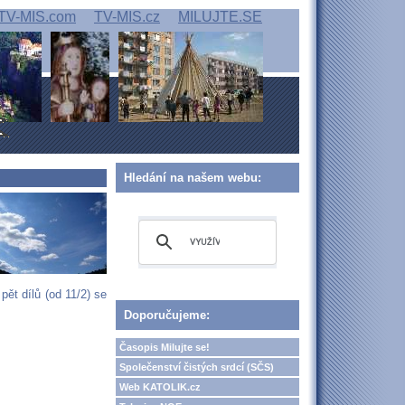
TV-MIS.com
TV-MIS.cz
MILUJTE.SE
Hledání na našem webu:
pět dílů (od 11/2) se
Doporučujeme:
Časopis Milujte se!
Společenství čistých srdcí (SČS)
Web KATOLIK.cz