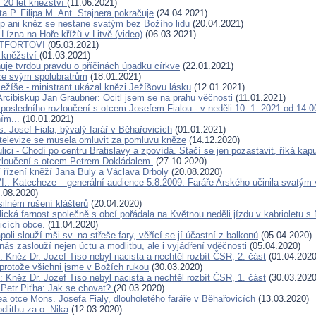
í 20 let kněžství
(11.06.2021)
a P. Filipa M. Ant. Stajnera pokračuje
(24.04.2021)
p ani kněz se nestane svatým bez Božího lidu
(20.04.2021)
 Lízna na Hoře křížů v Litvě (video)
(06.03.2021)
NTFORTOVI
(05.03.2021)
 kněžství
(01.03.2021)
uje tvrdou pravdu o příčinách úpadku církve
(22.01.2021)
ze svým spolubratrům
(18.01.2021)
ežíše - ministrant ukázal knězi Ježíšovu lásku
(12.01.2021)
Arcibiskup Jan Graubner: Ocitl jsem se na prahu věčnosti
(11.01.2021)
 posledního rozloučení s otcem Josefem Fialou - v neděli 10. 1. 2021 od 14:
ním...
(10.01.2021)
. Josef Fiala, bývalý farář v Běhařovicích
(01.01.2021)
í televize se musela omluvit za pomluvu kněze
(14.12.2020)
lici - Chodí po centru Bratislavy a zpovídá. Stačí se jen pozastavit, říká kap
zloučení s otcem Petrem Dokládalem.
(27.10.2020)
 řízení kněží Jana Buly a Václava Drboly
(20.08.2020)
I.: Katecheze – generální audience 5.8.2009: Faráře Arského učinila svatým
.08.2020)
silném rušení klášterů
(20.04.2020)
cká farnost společně s obcí pořádala na Květnou neděli jízdu v kabrioletu s 
licích obce.
(11.04.2020)
oli slouží mši sv. na střeše fary, věřící se jí účastní z balkonů
(05.04.2020)
nás zaslouží nejen úctu a modlitbu, ale i vyjádření vděčnosti
(05.04.2020)
 Kněz Dr. Jozef Tiso nebyl nacista a nechtěl rozbít ČSR, 2. část
(01.04.2020
 protože všichni jsme v Božích rukou
(30.03.2020)
 Kněz Dr. Jozef Tiso nebyl nacista a nechtěl rozbít ČSR, 1. část
(30.03.2020
 Petr Piťha: Jak se chovat?
(20.03.2020)
lea otce Mons. Josefa Fialy, dlouholetého faráře v Běhařovicích
(13.03.2020)
dlitbu za o. Nika
(12.03.2020)