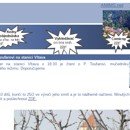
AMIMS.net
Toufarovi na stanici Vltava
er na stanici Vltava v 18:30 je čtení o P. Toufarovi, mučedníku
ého režimu. Doporučujeme.
10 dílů, končí to 25/2 ve výročí jeho smrti a je to nádherně načteno. Minulých 
jít a poslechnout
ZDE.