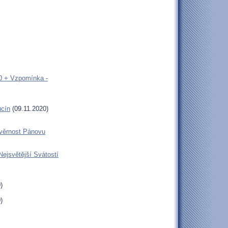
00 + Vzpomínka -
ucín
(09.11.2020)
 věrnost Pánovu
Nejsvětější Svátostí
)
)