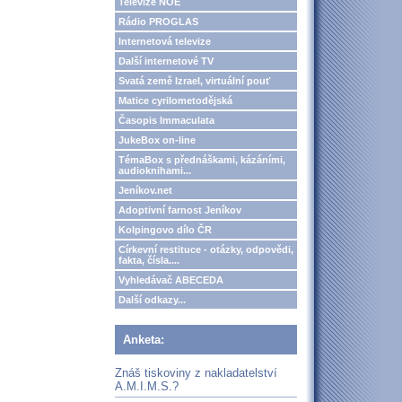
Televize NOE
Rádio PROGLAS
Internetová televize
Další internetové TV
Svatá země Izrael, virtuální pouť
Matice cyrilometodějská
Časopis Immaculata
JukeBox on-line
TémaBox s přednáškami, kázáními,
audioknihami...
Jeníkov.net
Adoptivní farnost Jeníkov
Kolpingovo dílo ČR
Církevní restituce - otázky, odpovědi,
fakta, čísla....
Vyhledávač ABECEDA
Další odkazy...
Anketa:
Znáš tiskoviny z nakladatelství
A.M.I.M.S.?