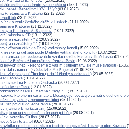
ze? Pamatujte na to, že…
(20.01.2023)
otkáte svého pana faráře, vzpomeňte si
(15.01.2023)
íčku papeži Benediktovi XVI. i Vy?
(03.01.2023)
a P. Stanislava Krátkého
(22.12.2022)
 modlitbě
(23.11.2022)
Kolísek a vznik českého oltáře v Lurdech
(21.11.2022)
tanislava Krátkého
(21.11.2022)
nihy o P. Filipovi M. Stajnerovi
(18.11.2022)
arší minorita v ČR
(13.11.2022)
řebný a nezrušitelný!“ 2
(20.09.2022)
řebný a nezrušitelný!“ 1
(18.09.2022)
ro světovou církev a Druhý vatikánský koncil
(15.09.2022)
kněžskému celibátu podle Druhého vatikánského koncilu
(13.07.2022)
a informace pro podporovatele vzniku nového kostela v Brně-Lesné
(01.07.2
cení v Brněnské katedrále sv. Petra a Pavla
(19.06.2022)
d nových kněží - Nechceme z vás mít supermany, ale muže svátostí
(16.06
 mi dala znamení (svědectví z Medžugorje)
(11.06.2022)
enství a potopení Titanicu (+ další články v odkazech)
(20.05.2022)
osef Červenka
(16.04.2022)
 slavnost na P. Josefa Ondráčka
(30.03.2022)
yprián Iwene Tansi
(12.01.2022)
nonizačního řízení P. Martina Středy, SJ
(08.12.2021)
nezović, kterého mnozí znáte z Medžugorje, považuje za nutné duchovně pro
něze s psychicky nemocnými lidmi
(05.11.2021)
eré Pán povolal do jedné řehole
(29.10.2021)
lých jáhnů v Brně (záznam)
(25.09.2021)
dávejte se ani v nejhorších časech (příběh)
(26.08.2021)
í sv. Veroniky Giuliani
(28.07.2021)
ěze: Stojí to za to!
(06.07.2021)
 svědka po řeholního kněze a ředitele pro povolání: Poznejte otce Bowena
(