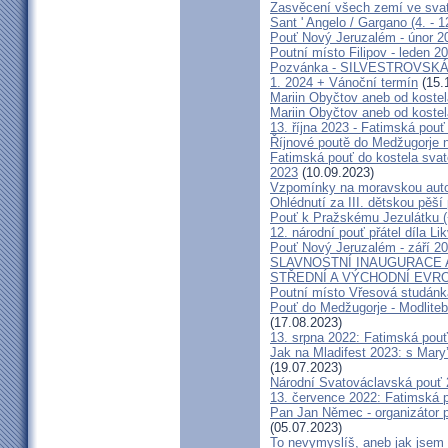
Zasvěcení všech zemí ve svat
Sant ' Angelo / Gargano (4. - 1
Pouť Nový Jeruzalém - únor 2
Poutní místo Filipov - leden 2
Pozvánka - SILVESTROVSKÁ
1. 2024 + Vánoční termín
(15.
Mariin Obyčtov aneb od kostel
Mariin Obyčtov aneb od kostel
13. října 2023 - Fatimská pouť 
Říjnové poutě do Medžugorje 
Fatimská pouť do kostela svaté
2023
(10.09.2023)
Vzpomínky na moravskou auto
Ohlédnutí za III. dětskou pěší 
Pouť k Pražskému Jezulátku (
12. národní pouť přátel díla Li
Pouť Nový Jeruzalém - září 2
SLAVNOSTNÍ INAUGURACE 
STŘEDNÍ A VÝCHODNÍ EVR
Poutní místo Vřesová studánk
Pouť do Medžugorje - Modliteb
(17.08.2023)
13. srpna 2022: Fatimská pouť 
Jak na Mladifest 2023: s Ma
(19.07.2023)
Národní Svatováclavská pouť
13. července 2022: Fatimská po
Pan Jan Němec - organizátor po
(05.07.2023)
To nevymyslíš, aneb jak jsem 