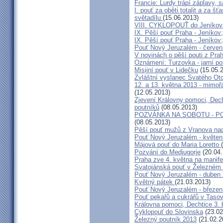
Francie: Lurdy trápí záplavy,
I. pouť za oběti totalit a za 
světadílu
(15.06.2013)
VIII. CYKLOPOUŤ do Jeníkov
IX. Pěší pouť Praha - Jeníkov
IX. Pěší pouť Praha - Jeníkov
Pouť Nový Jeruzalém - červen
V novinách o pěší pouti z Pra
Oznámení: Turzovka - jarní po
Misijní pouť v Lidečku
(15.05.
Zvláštní vyslanec Svatého Otc
12. a 13. května 2013 - mimo
(12.05.2013)
Zjevení Královny pomoci, Dech
poutníků
(08.05.2013)
POZVÁNKA NA SOBOTU - P
(08.05.2013)
Pěší pouť mužů z Vranova nad
Pouť Nový Jeruzalém - květen
Májová pouť do Maria Loretto
Pozvání do Medjugorje
(20.04.
Praha zve 4. května na manife
Svatojánská pouť v Železném
Pouť Nový Jeruzalém - duben
Květný pátek
(21.03.2013)
Pouť Nový Jeruzalém - březen
Pouť pekařů a cukrářů v Taso
Královna pomoci, Dechtice 3.
Cyklopouť do Slovinska
(23.02
Železný poutník 2013
(21.02.2