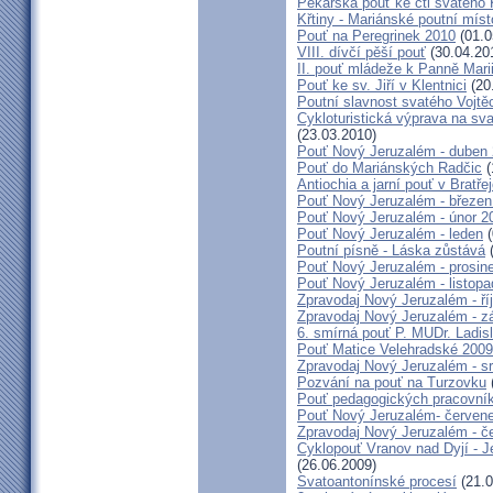
Pekařská pouť ke cti svatého
Křtiny - Mariánské poutní míst
Pouť na Peregrinek 2010
(01.0
VIII. dívčí pěší pouť
(30.04.20
II. pouť mládeže k Panně Mari
Pouť ke sv. Jiří v Klentnici
(20
Poutní slavnost svatého Vojtě
Cykloturistická výprava na sv
(23.03.2010)
Pouť Nový Jeruzalém - duben
Pouť do Mariánských Radčic
(
Antiochia a jarní pouť v Bratře
Pouť Nový Jeruzalém - březen
Pouť Nový Jeruzalém - únor 2
Pouť Nový Jeruzalém - leden
(
Poutní písně - Láska zůstává
(
Pouť Nový Jeruzalém - prosin
Pouť Nový Jeruzalém - listop
Zpravodaj Nový Jeruzalém - ří
Zpravodaj Nový Jeruzalém - zá
6. smírná pouť P. MUDr. Ladis
Pouť Matice Velehradské 2009
Zpravodaj Nový Jeruzalém - s
Pozvání na pouť na Turzovku
Pouť pedagogických pracovník
Pouť Nový Jeruzalém- červen
Zpravodaj Nový Jeruzalém - č
Cyklopouť Vranov nad Dyjí - Je
(26.06.2009)
Svatoantonínské procesí
(21.0