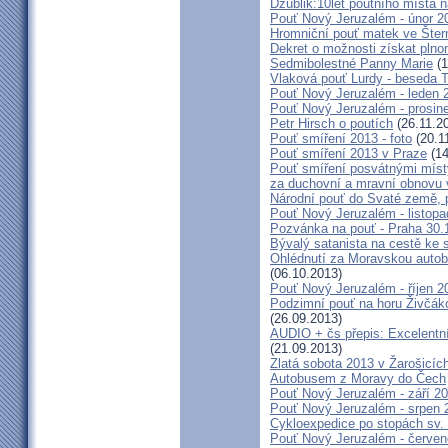
Džublik:10let poutního místa n
Pouť Nový Jeruzalém - únor 2
Hromniční pouť matek ve Šter
Dekret o možnosti získat plno
Sedmibolestné Panny Marie
(1
Vlaková pouť Lurdy - beseda 
Pouť Nový Jeruzalém - leden 
Pouť Nový Jeruzalém - prosin
Petr Hirsch o poutích
(26.11.2
Pouť smíření 2013 - foto
(20.1
Pouť smíření 2013 v Praze
(14
Pouť smíření posvátnými míst
za duchovní a mravní obnovu 
Národní pouť do Svaté země, p
Pouť Nový Jeruzalém - listop
Pozvánka na pouť - Praha 30.
Bývalý satanista na cestě ke 
Ohlédnutí za Moravskou autobu
(06.10.2013)
Pouť Nový Jeruzalém - říjen 2
Podzimní pouť na horu Živčáko
(26.09.2013)
AUDIO + čs přepis: Excelentní
(21.09.2013)
Zlatá sobota 2013 v Žarošicíc
Autobusem z Moravy do Čech
Pouť Nový Jeruzalém - září 2
Pouť Nový Jeruzalém - srpen 
Cykloexpedice po stopách sv. 
Pouť Nový Jeruzalém - červe