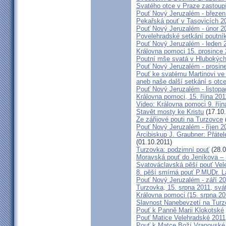
Svatého otce v Praze zastoup
Pouť Nový Jeruzalém - březen
Pekařská pouť v Tasovicích 2
Pouť Nový Jeruzalém - únor 2
Povelehradské setkání poutní
Pouť Nový Jeruzalém - leden 
Královna pomoci 15. prosince 
Poutní mše svatá v Hlubokýc
Pouť Nový Jeruzalém - prosin
Pouť ke svatému Martinovi ve 
aneb naše další setkání s ot
Pouť Nový Jeruzalém - listopa
Královna pomoci, 15. října 20
Video: Královna pomoci 9. říjn
Stavět mosty ke Kristu
(17.10.
Ze zářijové pouti na Turzovce
Pouť Nový Jeruzalém - říjen 2
Arcibiskup J. Graubner: Přáte
(01.10.2011)
Turzovka: podzimní pouť
(28.0
Moravská pouť do Jeníkova – j
Svatováclavská pěší pouť Vel
8. pěší smírná pouť P.MUDr. 
Pouť Nový Jeruzalém - září 2
Turzovka, 15. srpna 2011, sv
Královna pomoci (15. srpna 2
Slavnost Nanebevzetí na Tur
Pouť k Panně Marii Klokotské
Pouť Matice Velehradské 2011
Pouť k Matce Boží Vranovské