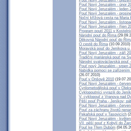
Pouť Nový Jeruzalém - březen
Pouť Nový Jeruzalém - únor 2
Pouť Nový Jeruzalém - leden 
Pouť Nový Jeruzalém - prosin
Noční křížová cesta na Maria 
Pouť Nový Jeruzalém - listop
Pouť Nový Jeruzalém - říjen 2
Program poutí 2011 v Kosteln
Národní pouť do Říma
(29.09.
Děkovná Národní pouť do Řím
O cestě do Říma
(10.09.2010)
Moravská pouť do Jeníkova u
Pouť Nový Jeruzalém - září 2
Tradiční mariánská pouť na S
Národní svatováclavská pouť 
Pouť nový Jeruzalém - srpen 
Nabídka pomoci se zařízením pě
(26.07.2010)
Pouť v Onšově 2010
(19.07.20
Pouť Nový Jeruzalém - červe
Cyrilometodějská pouť v Olek
Cyklopoutníci vyrazili do Jení
V. cyklopouť z Vranova nad D
Pěší pouť Praha - Jeníkov; pá
Pouť Nový Jeruzalém - červen
Pouť za záchranu životů nena
Pekařská pouť v Tasovicích
(2
Pouť Nový Jeruzalém - květen
VII. pěší pouť z Kobylí do Žar
Pouť ke Třem Dubům
(04.05.2