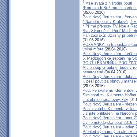
* Mše svatá z Národní pouti
*Korunka k Božímu milosrdenst
(05.06.2016)
Pouť Nový Jeruzalém - červen
* Národní pouť v Krakově již v
* Přímé přenosy TV Noe a Rad
Svatý Kopeček: Pouť Modliteb
Pán zázraků: Úžasný příběh n
(01.05.2016)
POZVÁNKA na františkánskou po
volná místa
(28.04.2016)
Pouť Nový Jeruzalém - květen
6. Medžugorské setkání na Sl
POUŤ LÉKÁRNÍKŮ PRO ŽIVO
Arcibiskup Graubner bude v rod
nenarozené
(04.04.2016)
Pouť Nový Jeruzalém - duben
I. pěší pouť za obnovu manžels
(28.03.2016)
Pouť ke svatému Klementovi v
Slavnosti sv. Klementa Hofbau
služebnice císařovny Zity
(01.
Pouť Nový Jeruzalém - březen
Pouť svatého Klementa v Taso
Již jste přihlášeni na Národní
Pouť Nový Jeruzalém - únor 2
Cyrilometodějská pouť 2016 -
Pouť Nový Jeruzalém - leden 
Přehled významných akcí v r
Pouť Nový Jeruzalém - prosin