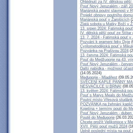
Ohlédnutí za IV. dětskou pěší
Pouť Nový Jeruzalém - září 2
Mariánská poutní slavnost v R
Projekt obnovy poutního domu
Mariánská pouť v Žarošicích
(
Zlatá sobota u Matky Boží v Ž
13. srpen 2024: Fatimská pouť 
IV. dětská pěší pouť ze Štítar
13. 7. 2024 - Fatimská pouť v J
Pozvání k prameni řeky Dyje
(
Cyrilometodějská pouť v Mikul
Pozvánka na Prašivou 2024
(2
13. června 2024: Fatimská pouť
Pouť do Medžugorje na 43. výro
Pouť Nový Jeruzalém - červen
Další nabídka - možnost účast
(14.05.2024)
Međugorje - Mladifest
(09.05.2
SVĚCENÍ KAPLE PANNY MAR
NESVAČILCE U BRNA!
(08.05
13. květen 2024: Fatimská pouť
Pouť s Marys Meals do Medžug
Poutní místo Vřesová studánk
POZVÁNKA na žehnání kapličk
Kojetína + termíny poutí do M
Pouť Nový Jeruzalém - duben
Poutě do Međugorje
(26.03.20
Chcete prožít Velikonoce v M
XVII. Pěší pouť mužů 2024
(16
Úplně poslední místa na po