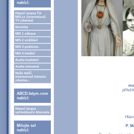
nabízí:
Hlavní strana TV-
MIS.cz (internetová
TV zdarma)
Novinky
MIS 1 zábava
MIS 2 vzdělání
MIS 3 publicist.
MIS 4 lokální
Audia hudební
Audia mluvená
Naše další
internetové televize
zdarma...
mod
příleži
ABCD.fatym.com
nabízí:
Hlavní strana
vyhledávače Abeceda
Hlav
Milujte se!
P. M
nabízí: