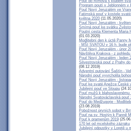
Pouť do Římova s klubem sva
Program poutí v Jeblonném v 
Pouť Nový Jeruzalém ve Vran
Fatimská pouť v kostele svaté 
května 2020
(11.05.2020)
Pouť Nový Jeruzalém - květen
Smírná pouť ke svátku Zvěsto
Poutní cesta Klementa Maria 
(01.03.2020)
Modlitební den k úctě Panny M
- MŠI SVATOU v 16 h. bude p
Pouť Nový Jeruzalém - únor 2
Návštěva Krakova - z pohledu
Pouť Nový Jeruzalém - leden 
Silvestrovská pouť z Prahy do
(08.12.2019)
Adventní putování Šaštín - Ve
Národní pouť vyvrcholila boho
Pouť Nový Jeruzalém - listop
Pouť ke svaté Anežce České 
Jubilejní pouť ve Sloupu
(24.10
Pouť mužů k blahoslavenému
Národní Svatováclavská pouť
Pouť do Medžugorje - Modliteb
(23.08.2019)
Pobožnost prvních sobot v Brně
Pouť na sv. Hostýn k Panně Ma
Pouť k pramenům 2019
(25.06
170 let od mcelského zázraku
Jubilejní odpustky v Loretě u 