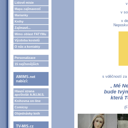
Lidové misie
v
Mapa zajímavostí
v so
Marianky
v de
Knihy
Neposkv
Zajímavé...
Mimo oblast FATYMu
Výzdoba kostelů
O nás a kontakty
Personalizace
15 nejčtenějších
s vděčností za
AMIMS.net
nabízí:
„
Mé Ne
bude tvým
Hlavní strana
apoštolát A.M.I.M.S.
která 
Knihovna on-line
(F
Comicsy
Objednávky knih
TV-MIS.cz