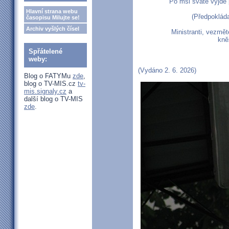
Po mši svaté vyjde
Hlavní strana webu
(Předpokláda
časopisu Milujte se!
Archiv vyšlých čísel
Ministranti, vezmět
kněž
Spřátelené
weby:
(Vydáno 2. 6. 2026)
Blog o FATYMu
zde
,
blog o TV-MIS.cz
tv-
mis.signaly.cz
a
další blog o TV-MIS
zde
.