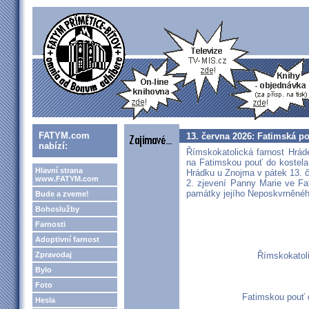
FATYM.com
13. června 2026: Fatimská p
nabízí:
Římskokatolická farnost Hrá
na Fatimskou pouť do kostela
Hlavní strana
Hrádku u Znojma v pátek 13. č
www.FATYM.com
2. zjevení Panny Marie ve Fa
památky jejího Neposkvrněnéh
Bude a zveme!
Bohoslužby
Farnosti
Adoptivní farnost
Zpravodaj
Římskokatol
Bylo
Foto
Fatimskou pouť 
Hesla