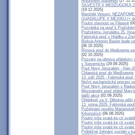
Antonínem Baslerem
(27.12.2
SILVESTR V MEDŽUGORJI 28. 1
(19.12.2025)
Manželé Veisovi: NEZAPO
GUADALUPE V MEXIKU (+ dal
Poutní slavnost ve Filipově
(09
Pozvánka na pouť k Pražském
Pražskému Jezulátku 25. říjn
Fatimská pouť v Hrádku u Znoj
Biskup Antonín Basler bude ce
(06.10.2025)
Říjnová pouť do Medjugorje se
(02.10.2025)
Pozvání na obnovu přátelství 
v Sievernichu
(29.09.2025)
Pouť Nový Jeruzalém - říjen 2
Chlapská pouť do Medžugorje
13. září 2025 - Fatimská pouť
Noční eucharistické procesí n
Pouť Nový Jeruzalém v Radost
Mezinárodní pouť přátel Mary'
další akce
(02.09.2025)
Ohlédnutí za V. Dětskou pěší 
13. srpna 2025: Fatimská pou
Požehnání nového Mariánského 
Krkonoších
(06.08.2025)
Poutní mše svatá ke cti svaté
Poutní mše svatá ke cti svat
Poutní mše svatá ke cti svat
Průběžné žehnání vozidel u ka