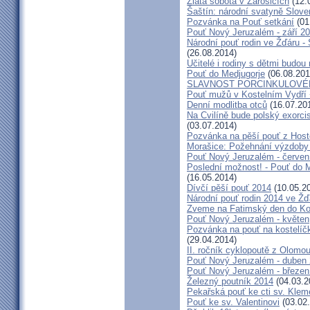
Zlatá sobota v Žarošicích
(12.
Šaštín: národní svatyně Slov
Pozvánka na Pouť setkání
(01
Pouť Nový Jeruzalém - září 2
Národní pouť rodin ve Žďáru -
(26.08.2014)
Učitelé i rodiny s dětmi budo
Pouť do Medjugorje
(06.08.201
SLAVNOST PORCINKULOVÉ
Pouť mužů v Kostelním Vydří 
Denní modlitba otců
(16.07.20
Na Cvilíně bude polský exorci
(03.07.2014)
Pozvánka na pěší pouť z Hos
Morašice: Požehnání výzdoby
Pouť Nový Jeruzalém - červen
Poslední možnost! - Pouť do M
(16.05.2014)
Dívčí pěší pouť 2014
(10.05.2
Národní pouť rodin 2014 ve Ž
Zveme na Fatimský den do Koc
Pouť Nový Jeruzalém - květen
Pozvánka na pouť na kostelíč
(29.04.2014)
II. ročník cyklopoutě z Olomo
Pouť Nový Jeruzalém - duben
Pouť Nový Jeruzalém - březen
Železný poutník 2014
(04.03.2
Pekařská pouť ke cti sv. Kle
Pouť ke sv. Valentinovi
(03.02