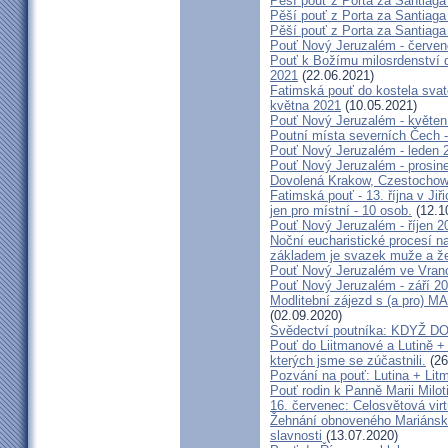
Pěší pouť z Porta za Santiaga
Pěší pouť z Porta za Santiaga
Pěší pouť z Porta za Santiaga
Pouť Nový Jeruzalém - červe
Pouť k Božímu milosrdenství do
2021
(22.06.2021)
Fatimská pouť do kostela svaté
května 2021
(10.05.2021)
Pouť Nový Jeruzalém - květen
Poutní místa severních Čech -
Pouť Nový Jeruzalém - leden 
Pouť Nový Jeruzalém - prosin
Dovolená Krakow, Czestochow
Fatimská pouť - 13. října v Ji
jen pro místní - 10 osob.
(12.1
Pouť Nový Jeruzalém - říjen 2
Noční eucharistické procesí n
základem je svazek muže a ž
Pouť Nový Jeruzalém ve Vran
Pouť Nový Jeruzalém - září 2
Modlitební zájezd s (a pro
(02.09.2020)
Svědectví poutníka: KDYŽ 
Pouť do Liitmanové a Lutině + 
kterých jsme se zúčastnili.
(26
Pozvání na pouť: Lutina + Lit
Pouť rodin k Panně Marii Milot
16. červenec: Celosvětová virt
Žehnání obnoveného Mariánské
slavnosti
(13.07.2020)