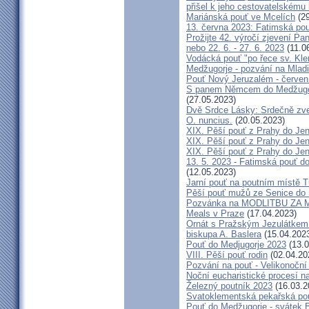
přišel k jeho cestovatelskému
Mariánská pouť ve Mcelích
(29
13. června 2023: Fatimská pouť
Prožijte 42. výročí zjevení Pa
nebo 22. 6. - 27. 6. 2023
(11.0
Vodácká pouť "po řece sv. Kl
Medžugorje - pozvání na Mladi
Pouť Nový Jeruzalém - červen
S panem Němcem do Medžugorj
(27.05.2023)
Dvě Srdce Lásky: Srdečně zve
O. nuncius.
(20.05.2023)
XIX. Pěší pouť z Prahy do Jen
XIX. Pěší pouť z Prahy do Jen
XIX. Pěší pouť z Prahy do Jen
13. 5. 2023 - Fatimská pouť do
(12.05.2023)
Jarní pouť na poutním místě 
Pěší pouť mužů ze Senice do 
Pozvánka na MODLITBU ZA MÍ
Meals v Praze
(17.04.2023)
Ornát s Pražským Jezulátkem 
biskupa A. Baslera
(15.04.202
Pouť do Medjugorje 2023
(13.0
VIII. Pěší pouť rodin
(02.04.20
Pozvání na pouť - Velikonoční 
Noční eucharistické procesí n
Železný poutník 2023
(16.03.2
Svatoklementská pekařská po
Pouť do Medžugorje - svátek Bo