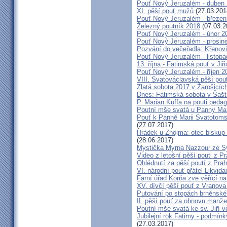
Pouť Nový Jeruzalém - duben
XI. pěší pouť mužů
(27.03.201
Pouť Nový Jeruzalém - březen
Železný poutník 2018
(07.03.2
Pouť Nový Jeruzalém - únor 2
Pouť Nový Jeruzalém - prosin
Pozvání do večeřadla: Křenovi
Pouť Nový Jeruzalém - listop
13. října - Fatimská pouť v Jiři
Pouť Nový Jeruzalém - říjen 2
VIII. Svatováclavská pěší pou
Zlatá sobota 2017 v Žarošicích 
Dnes: Fatimská sobota v Šašt
P. Marian Kuffa na pouti ped
Poutní mše svatá u Panny Mar
Pouť k Panně Marii Svatotoms
(27.07.2017)
Hrádek u Znojma: otec biskup
(28.06.2017)
Mystička Myrna Nazzour ze S
Video z letošní pěší pouti z P
Ohlédnutí za pěší poutí z Pra
VI. národní pouť přátel Likvida
Farní úřad Korňa zve věřící n
XV. dívčí pěší pouť z Vranova
Putování po stopách brněnské
II. pěší pouť za obnovu manžel
Poutní mše svatá ke sv. Jiří v
Jubilejní rok Fatimy - podmín
(27.03.2017)