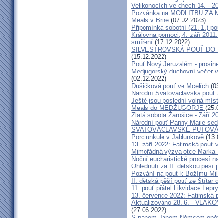
Velikonocích ve dnech 14. - 20
Pozvánka na MODLITBU ZA MÍ
Meals v Brně
(07.02.2023)
Připomínka sobotní (21. 1.) po
Královna pomoci, 4. září 2011:
smíření
(17.12.2022)
SILVESTROVSKÁ POUŤ DO ME
(15.12.2022)
Pouť Nový Jeruzalém - prosin
Medjugorský duchovní večer v 
(02.12.2022)
Dušičková pouť ve Mcelích
(03
Národní Svatováclavská pouť 
Ještě jsou poslední volná míst
Meals do MEDŽUGORJE
(25.
Zlatá sobota Žarošice - Září 2
Národní pouť Panny Marie sed
SVATOVÁCLAVSKÉ PUTOVÁN
Porciunkule v Jablunkově
(13.
13. září 2022: Fatimská pouť v 
Mimořádná výzva otce Marka - 
Noční eucharistické procesí n
Ohlédnutí za II. dětskou pěší 
Pozvání na pouť k Božímu Mil
II. dětská pěší pouť ze Štítar
11. pouť přátel Likvidace Lepry
13. července 2022: Fatimská po
Aktualizováno 28. 6. - VL
(27.06.2022)
S panem Janem Němcem opět 