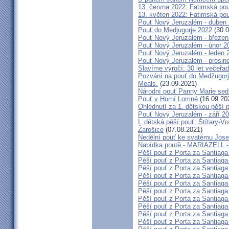
13. června 2022: Fatimská pouť
13. květen 2022: Fatimská pouť
Pouť Nový Jeruzalém - duben
Pouť do Medjugorje 2022
(30.0
Pouť Nový Jeruzalém - březen
Pouť Nový Jeruzalém - únor 2
Pouť Nový Jeruzalém - leden 
Pouť Nový Jeruzalém - prosin
Slavíme výročí: 30 let večeřad
Pozvání na pouť do Medžugorje
Meals.
(23.09.2021)
Národní pouť Panny Marie sed
Pouť v Horní Lomné
(16.09.20
Ohlédnutí za 1. dětskou pěší p
Pouť Nový Jeruzalém - září 2
I. dětská pěší pouť: Štítary-V
Žarošice
(07.08.2021)
Nedělní pouť ke svatému Jose
Nabídka poutě - MARIAZELL -
Pěší pouť z Porta za Santiaga
Pěší pouť z Porta za Santiaga
Pěší pouť z Porta za Santiaga
Pěší pouť z Porta za Santiaga
Pěší pouť z Porta za Santiaga
Pěší pouť z Porta za Santiaga
Pěší pouť z Porta za Santiaga
Pěší pouť z Porta za Santiaga
Pěší pouť z Porta za Santiaga
Pěší pouť z Porta za Santiaga