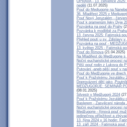
OPRAVA - 13. července 2025: 
neděli
(11.07.2025)
Pouť do Medjugorje na Nanebe
36. Mladifest 2025 v Medjugorj
Pouť Nový Jeruzalém - červe
Pouť k pramenům řeky Dyje 2
Pozvánka na pouť do Prahy
(2
Pozvánka k modlitbě za Prahu
13. června 2025: Fatimská po
Přehled poutí u sv. Zdislavy v
Pozvánka na pouť - MEDŽUGOR
13. květen 2025 - Fatimská p
Pouť do Římova
(21.04.2025)
Na Mladifest do Medžugorje s
Noční eucharistické procesí n
Pěší pouť rodin z Lukova do P
Putování -aneb pěší pouť v na
Pouť do Medžugorje ve dnech 2
Pouť k Pražskému Jezulátku 
Doprovázení dětí jako „Poutní
MEDŽUGORJE: SEMINÁŘ PŮST
(08.01.2025)
Silvestr v Medžugorji 2024
(27
Pouť k Pražskému Jezulátku d
Baslerem - Zasvěcení národa 
Noční eucharistické procesí n
Medžugorje - říjnová pouť mu
jedinečnou příležitost a zbývaj
13. října 2024 v 16 hodin: Fa
13. září 2024 - Fatimská pouť