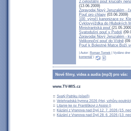
2.celostátní pouť kruciáty n
(13.06.2009)
Zpravodaj Nový Jeruzalém - č
Pouť pro chlapy
(03.06.2009)
100. výročí kanonizace sv. K
Cyklovyjíždka do Hlubokých 
Ministrantská pouť
(21.05.2009
Svatodušní pouť v Podolí
(09.
Zpravodaj Nový Jeruzalém - k
Velikonoční pouť do Vídně
(09
Pouť k Bolestné Matce Boží v
| Autor:
Roman Tomek
| Vydáno dne 0
komentář
|
Nové filmy, videa a audia (mp3) pro vás:
www.TV-MIS.cz
::
Svatý Patriku (píseň)
::
Velehradská hymna 2026 (Hej, vzhůru poutníci
::
Litanie ke sv. Františkovi z Assisi ()
::
Kázání z Vranova nad Dyjí 12. 7. 2026 (15. ne
::
Kázání z Vranova nad Dyjí 28. 6. 2026 (13. ne