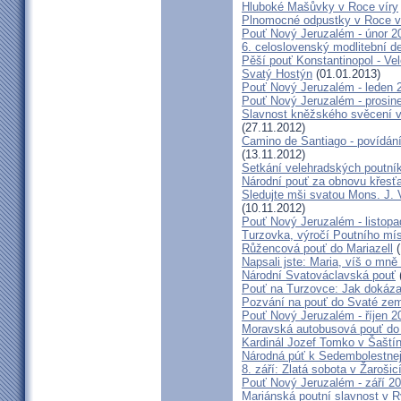
Hluboké Mašůvky v Roce víry
Plnomocné odpustky v Roce ví
Pouť Nový Jeruzalém - únor 2
6. celoslovenský modlitební d
Pěší pouť Konstantinopol - Ve
Svatý Hostýn
(01.01.2013)
Pouť Nový Jeruzalém - leden 
Pouť Nový Jeruzalém - prosin
Slavnost kněžského svěcení v 
(27.11.2012)
Camino de Santiago - povídání
(13.11.2012)
Setkání velehradských poutní
Národní pouť za obnovu křesť
Sledujte mši svatou Mons. J. 
(10.11.2012)
Pouť Nový Jeruzalém - listop
Turzovka, výročí Poutního mí
Růžencová pouť do Mariazell
(
Napsali jste: Maria, víš o mn
Národní Svatováclavská pouť
Pouť na Turzovce: Jak dokázat
Pozvání na pouť do Svaté ze
Pouť Nový Jeruzalém - říjen 2
Moravská autobusová pouť do
Kardinál Jozef Tomko v Šaští
Národná púť k Sedembolestne
8. září: Zlatá sobota v Žarošic
Pouť Nový Jeruzalém - září 2
Mariánská poutní slavnost v 