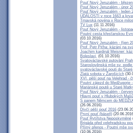
Pouť Nový Jeruzalém - březen
Pouť Nový Jeruzalém - únor 2
Pouť Nový Jeruzalém - leden 
UDÁLOSTI v roce 1663 a krva
Trnavská novéna v Roce milosr
TV Lux
(11.11.2016)
Pouť Nový Jeruzalém - listop
Poutní cesta křesťanskou Evro
(03.10.2016)
Pouť Nový Jeruzalém - říjen 2
Prof. Petr Piťha: kázání na s
Joachim kardinál Meisner: káz
Boleslavi,
(01.10.2016)
Svatováclavské putování Praho
Staroslověnská mše sv. podle t
svatováclavské pouti do Staré
Zlatá sobota v Žarošicích
(30.
XVI. pěší pouť na Velehrad - č
Poutní zájezd do Medžugorje -
Mariánské poutě u Staré Matk
Pouť Nový Jeruzalém - červe
Hlavní pouť v Hlubokých Maš
S panem Němcem do MEDŽUG
(26.06.2016)
Dívčí pěší pouť 2016
(23.06.2
První pouť (báseň)
(20.06.2016
Pouť Rytířstva Neposkvrněné
Brigáda před velehradskou pou
Přímý přenos - Poutní mše sva
(10.06.2016)