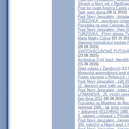
Silvestr a Nový rok v Medžugo
Pouť ke svaté Anežce České 
Tady jsem doma
(09.11.2015)
Pouť Nový Jeruzalém - listop
TURZOVKA - posvěcení chrám
Pozvánka na pouť Celurodu 2
Pouť Nový Jeruzalém - říjen 2
TURZOVKA - Přímý přenos TV
Marie Matky Církve
(03.10.201
Slavnost konsekrace kostela 
(28.09.2015)
SVATOVÁCLAVSKÉ PUTOVÁN
(23.09.2015)
Arcibiskup Cyril Vasiľ: Největš
(15.09.2015)
Zlatá sobota v Žarošicích
(12.
Moravská automobilová pouť 
Poutní slavnost v Rybnicích -
Pouť Nový Jeruzalém - září 2
12. diecézní pouť rodin ve Ž
Pouť Nový Jeruzalém - srpen 
LITMANOVÁ - 25. výročí zjeve
Den Brna 2015
(06.08.2015)
Pozvánka na Mladifest do Medž
Velehrad 1985 - jak jsme vypís
+ dokument VELEHRAD 1985 (P
X. jubilejní cyklopouť z Přímě
Pouť Nový Jeruzalém - červe
300. měsíční a Hlavní pouť 
Pouť Nový Jeruzalém - červen