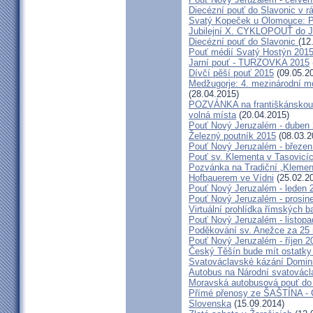
Diecézní pouť do Slavonic v 
Svatý Kopeček u Olomouce: P
Jubilejní X. CYKLOPOUŤ do J
Diecézní pouť do Slavonic
(12
Pouť médií Svatý Hostýn 201
Jarní pouť - TURZOVKA 2015
Dívčí pěší pouť 2015
(09.05.2
Medžugorje: 4. mezinárodní mod
(28.04.2015)
POZVÁNKA na františkánskou po
volná místa
(20.04.2015)
Pouť Nový Jeruzalém - duben
Železný poutník 2015
(08.03.2
Pouť Nový Jeruzalém - březen
Pouť sv. Klementa v Tasovicí
Pozvánka na Tradiční „Kleme
Hofbauerem ve Vídni
(25.02.2
Pouť Nový Jeruzalém - leden 
Pouť Nový Jeruzalém - prosin
Virtuální prohlídka římských ba
Pouť Nový Jeruzalém - listop
Poděkování sv. Anežce za 25
Pouť Nový Jeruzalém - říjen 2
Český Těšín bude mít ostatky
Svatováclavské kázání Domini
Autobus na Národní svatovácl
Moravská autobusová pouť do
Přímé přenosy ze ŠAŠTÍNA - C
Slovenska
(15.09.2014)