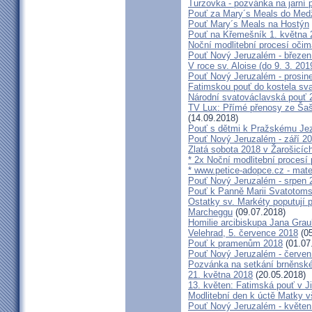
Turzovka - pozvánka na jarní p
Pouť za Mary´s Meals do Med
Pouť Mary´s Meals na Hostýn
Pouť na Křemešník 1. května 
Noční modlitební procesí očim
Pouť Nový Jeruzalém - březen
V roce sv. Aloise (do 9. 3. 201
Pouť Nový Jeruzalém - prosin
Fatimskou pouť do kostela sva
Národní svatováclavská pouť 
TV Lux: Přímé přenosy ze Šaš
(14.09.2018)
Pouť s dětmi k Pražskému Jez
Pouť Nový Jeruzalém - září 2
Zlatá sobota 2018 v Žarošicích 
* 2x Noční modlitební procesí p
* www.petice-adopce.cz - mater
Pouť Nový Jeruzalém - srpen 
Pouť k Panně Marii Svatotoms
Ostatky sv. Markéty poputují
Marcheggu
(09.07.2018)
Homilie arcibiskupa Jana Grau
Velehrad, 5. července 2018
(05
Pouť k pramenům 2018
(01.07
Pouť Nový Jeruzalém - červen
Pozvánka na setkání brněnské
21. května 2018
(20.05.2018)
13. květen: Fatimská pouť v Ji
Modlitební den k úctě Matky v
Pouť Nový Jeruzalém - květen