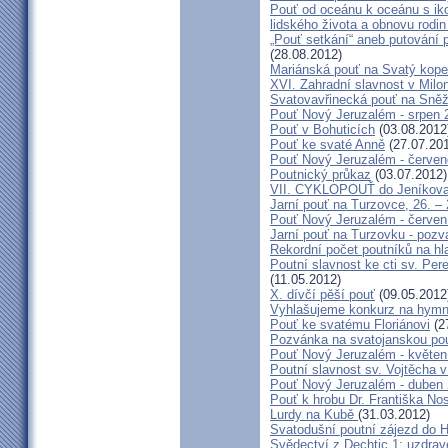
Pouť od oceánu k oceánu s i
lidského života a obnovu rodin
„Pouť setkání“ aneb putování 
(28.08.2012)
Mariánská pouť na Svatý kope
XVI. Zahradní slavnost v Milo
Svatovavřinecká pouť na Sně
Pouť Nový Jeruzalém - srpen 
Pouť v Bohuticích
(03.08.2012
Pouť ke svaté Anně
(27.07.20
Pouť Nový Jeruzalém - červe
Poutnický průkaz
(03.07.2012)
VII. CYKLOPOUŤ do Jeníkov
Jarní pouť na Turzovce, 26. –
Pouť Nový Jeruzalém - červen
Jarní pouť na Turzovku - poz
Rekordní počet poutníků na hl
Poutní slavnost ke cti sv. Pe
(11.05.2012)
X. dívčí pěší pouť
(09.05.2012
Vyhlašujeme konkurz na hymn
Pouť ke svatému Floriánovi
(2
Pozvánka na svatojanskou pou
Pouť Nový Jeruzalém - květen
Poutní slavnost sv. Vojtěcha 
Pouť Nový Jeruzalém - duben
Pouť k hrobu Dr. Františka No
Lurdy na Kubě
(31.03.2012)
Svatodušní poutní zájezd do 
Svědectví z Dechtic 1: uzdrave