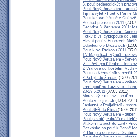
3. pouť pedagogických praco
Pouť Nový Jeruzalém - srpen 
Tip na výlet - Pouť k Panně M
Pouť ke svaté Anně v Onšově
Pochod pro rodinu 2011
(20.07
Dechtice 3. července 2011: Ma
Pouť Nový Jeruzalém - červen
Fotky z VI. cyklopoutě do Jen
Hlavní pouť v Hubokých Mašův
Odpoledne v Břežanech
(12.06
Pouť k sv. Prokopu 2011
(05.0
TV Magnificat: Výročí Turzov
Pouť Nový Jeruzalém - červen
VII. Pěší pouť Praha - Jeníkov 
Z Vranova do Kostelmí Vydří -
Pouť na Křemešník v neděli 2
Z Kobylí do Žarošic
(13.05.201
Pouť Nový Jeruzalém - květen
Jarní pouť na Turzovce – hora
28-29.5.2011
(07.05.2011)
Moravský Krumlov - pouť na F
Poutě v Hejnicích
(30.04.2011)
Jablonné v Podještědí - progr
Pouť SFŘ do Říma
(15.04.201
Pouť Nový Jeruzalém - duben
Pouť pekařů, cukrářů a ctitel
Vlakem na pouť do Lurd? Přide
Pozvánka na pouť k Panně Mar
2. Den pro seniory na Svaté