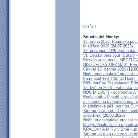
Sdílet
Související články:
13. srpna 2026: Fatimská pou
Mladifest 2026
(24.07.2026)
13. července 2026: Fatimská 
VI. Dětská pěší pouť: Štítary 
Pozvánka na pouť - MEDŽUGOR
HISTORICKÝ OKAMŽIK: První c
Církve! 13. června 2026
(12.06
Noční eucharistické procesí n
Farní pouť FATYMu do Hostim
Pěší pouť se Stanislavem Při
13. květen 2026 - Fatimská p
NOC MILOSTÍ - odprošování, v
Eucharistií v Újezdě u Valašs
Z Třebíče na květnovou pouť 
Mládežnická pěší pouť ze Šu
Smírná pouť u příležitosti svá
2026 Brno
(20.03.2026)
Noční eucharistické procesí n
Mary’s Meals Česká republika
KRÁLOVNA MÍRU v Brně - už 
Smírná pouť za nenarozené dě