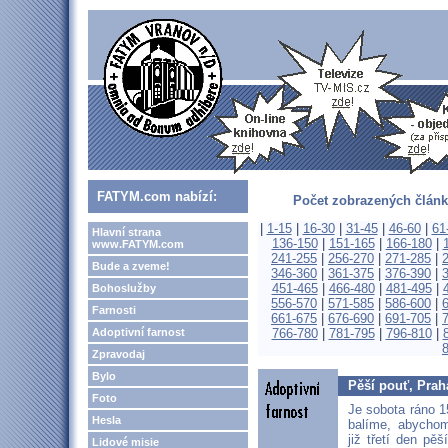
FATYM.com nabízí:
Počet zobrazených článk
|
1-15
|
16-30
|
31-45
|
46-60
|
61
Hlavní strana
136-150
|
151-165
|
166-180
|
www.FATYM.com
241-255
|
256-270
|
271-285
|
Bude a zveme!
346-360
|
361-375
|
376-390
|
451-465
|
466-480
|
481-495
|
Bohoslužby
556-570
|
571-585
|
586-600
|
Farnosti
661-675
|
676-690
|
691-705
|
Adoptivní farnost
766-780
|
781-795
|
796-810
|
Zpravodaj
Bylo
Pěší pouť, Praha
Foto
Je sobota ráno 1
Hesla
balíme, abychom
již třetí den pě
Lidové misie