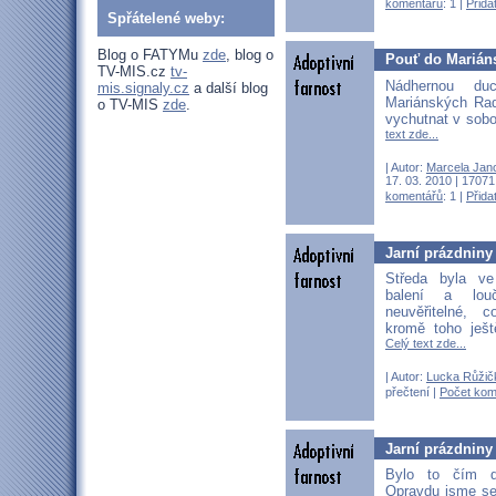
komentářů
: 1 |
Přida
Spřátelené weby:
Blog o FATYMu
zde
, blog o
Pouť do Marián
TV-MIS.cz
tv-
Nádhernou duc
mis.signaly.cz
a další blog
Mariánských Rad
o TV-MIS
zde
.
vychutnat v sobo
text zde...
| Autor:
Marcela Jan
17. 03. 2010 | 17071
komentářů
: 1 |
Přida
Jarní prázdniny 
Středa byla ve
balení a lou
neuvěřitelné,
kromě toho ještě 
Celý text zde...
| Autor:
Lucka Růžič
přečtení |
Počet kom
Jarní prázdniny 
Bylo to čím d
Opravdu jsme se