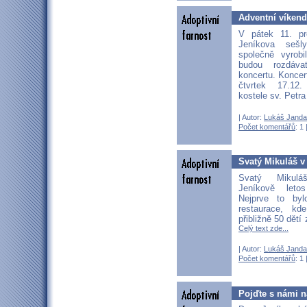
Adventní víkend
V pátek 11. pr
Jeníkova seš
společně vyrobi
budou rozdáva
koncertu. Koncer
čtvrtek 17.12
kostele sv. Petr
| Autor:
Lukáš Janda
Počet komentářů
: 1 
Svatý Mikuláš v
Svatý Mikulá
Jeníkově leto
Nejprve to by
restaurace, kd
přibližně 50 dětí
Celý text zde...
| Autor:
Lukáš Janda
Počet komentářů
: 1 
Pojďte s námi n