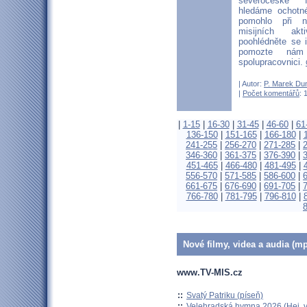
severočeské f
hledáme ochotn
pomohlo při n
misijních akt
poohlédněte se 
pomozte nám 
spolupracovnici.
| Autor:
P. Marek Du
|
Počet komentářů
: 
|
1-15
|
16-30
|
31-45
|
46-60
|
61
136-150
|
151-165
|
166-180
|
241-255
|
256-270
|
271-285
|
346-360
|
361-375
|
376-390
|
451-465
|
466-480
|
481-495
|
556-570
|
571-585
|
586-600
|
661-675
|
676-690
|
691-705
|
766-780
|
781-795
|
796-810
|
Nové filmy, videa a audia (mp
www.TV-MIS.cz
::
Svatý Patriku (píseň)
::
Velehradská hymna 2026 (Hej, v