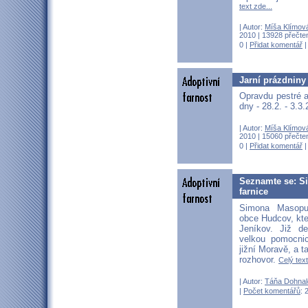
text zde...
| Autor:
Míša Klímov
2010 | 13928 přečten
0 |
Přidat komentář
Jarní prázdniny
Opravdu pestré 
dny - 28.2. - 3.3
| Autor:
Míša Klímov
2010 | 15060 přečten
0 |
Přidat komentář
Seznamte se: S
farnice
Simona Masopu
obce Hudcov, kter
Jeníkov. Již d
velkou pomocni
jižní Moravě, a t
rozhovor.
Celý text
| Autor:
Táňa Dohnal
|
Počet komentářů
: 