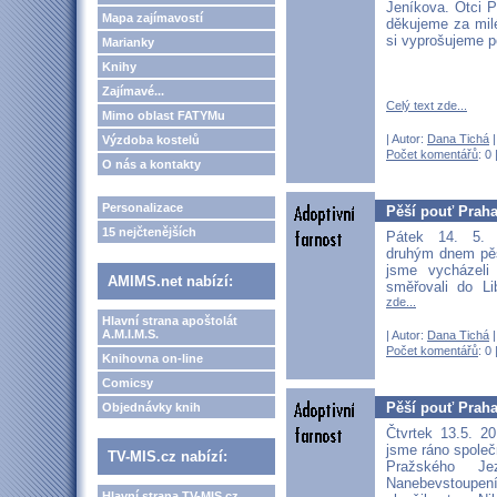
Jeníkova. Otci P
Mapa zajímavostí
děkujeme za milé
si vyprošujeme p
Marianky
Knihy
Zajímavé...
Celý text zde...
Mimo oblast FATYMu
| Autor:
Dana Tichá
|
Výzdoba kostelů
Počet komentářů
: 0 
O nás a kontakty
Personalizace
Pěší pouť Praha
15 nejčtenějších
Pátek 14. 5.
druhým dnem pěš
jsme vycházeli
AMIMS.net nabízí:
směřovali do L
zde...
Hlavní strana apoštolát
A.M.I.M.S.
| Autor:
Dana Tichá
|
Počet komentářů
: 0 
Knihovna on-line
Comicsy
Pěší pouť Praha 
Objednávky knih
Čtvrtek 13.5. 2
jsme ráno společn
TV-MIS.cz nabízí:
Pražského Jez
Nanebevstoupe
Hlavní strana TV-MIS.cz