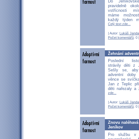
Do Jeníkovsk
pravidelně oko
vstřícnosti mí
máme možnost
každý týden mi
Celý text zde...
| Autor:
Lukáš Janda
Počet komentářů
: 0 
Žehnání adventn
Poslední lis
strávily děti z
Sešly se, ab
adventní doby 
věnce se svíčka
Jan z Teplic při
děti nařezaly a
zde...
| Autor:
Lukáš Janda
Počet komentářů
: 0 
Znovu naléhavá
Jeníkov
Pro službu v 