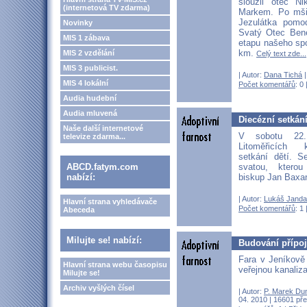
sloužil otec N
(internetová TV zdarma)
Markem. Po mši
Jezulátka pomod
Novinky
Svatý Otec Bene
MIS 1 zábava
etapu našeho spo
km.
MIS 2 vzdělání
Celý text zde...
MIS 3 publicist.
| Autor:
Dana Tichá
|
MIS 4 lokální
Počet komentářů
: 0 
Audia hudební
Audia mluvená
Diecézní setkání
Naše další internetové
V sobotu 22
televize zdarma...
Litoměřicích 
setkání dětí. S
svatou, kterou
ABCD.fatym.com
biskup Jan Bax
nabízí:
| Autor:
Lukáš Janda
Hlavní strana vyhledávače
Počet komentářů
: 1 
Abeceda
Milujte se! nabízí:
Budování přípoj
Fara v Jeníkově 
Hlavní strana webu časopisu
veřejnou kanaliz
Milujte se!
Archiv vyšlých čísel
| Autor:
P. Marek Du
04. 2010 | 16601 pře