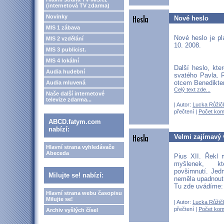
(internetová TV zdarma)
Novinky
Nové heslo
MIS 1 zábava
Nové heslo je pl
MIS 2 vzdělání
10. 2008.
MIS 3 publicist.
MIS 4 lokální
Další heslo, kte
Audia hudební
svatého Pavla. 
otcem Benedikte
Audia mluvená
Celý text zde...
Naše další internetové
televize zdarma...
| Autor:
Lucka Růžič
přečtení |
Počet kom
ABCD.fatym.com
nabízí:
Velmi zajímavý 
Hlavní strana vyhledávače
Abeceda
Pius XII. Řekl
myšlenek, k
povšimnutí. Jed
Milujte se! nabízí:
neměla upadnout
Tu zde uvádíme
Hlavní strana webu časopisu
Milujte se!
| Autor:
Lucka Růžič
přečtení |
Počet kom
Archiv vyšlých čísel