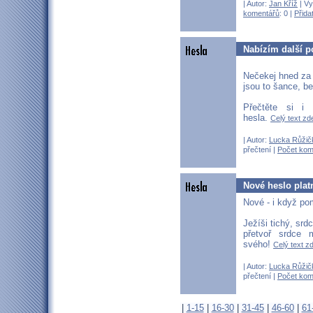
| Autor:
Jan Kříž
| Vy
komentářů
: 0 |
Přida
Nabízím další p
Nečekej hned za
jsou to šance, be
Přečtěte si i 
hesla.
Celý text zde
| Autor:
Lucka Růžič
přečtení |
Počet kom
Nové heslo platn
Nové - i když p
Ježíši tichý, srd
přetvoř srdce 
svého!
Celý text zd
| Autor:
Lucka Růžič
přečtení |
Počet kom
|
1-15
|
16-30
|
31-45
|
46-60
|
61