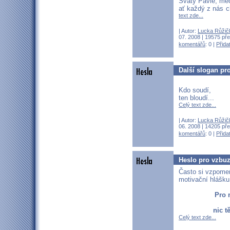
Svatý Pavle, me
ať každý z nás c
text zde...
| Autor:
Lucka Růžič
07. 2008 | 19575 pře
komentářů
: 0 |
Přida
Další slogan pr
Kdo soudí,
ten bloudí...
Celý text zde...
| Autor:
Lucka Růžič
06. 2008 | 14205 pře
komentářů
: 0 |
Přida
Heslo pro vzbu
Často si vzpome
motivační hlášku
Pro 
nic t
Celý text zde...