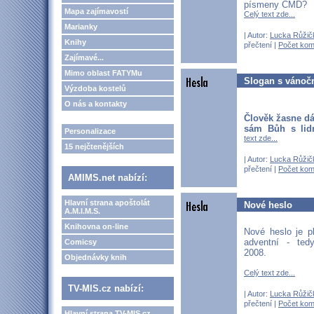
písmeny CMD?
Mapa zajímavostí
Celý text zde...
Marianky
| Autor:
Lucka Růžič
Knihy
přečtení |
Počet kom
Zajímavé...
Mimo oblast FATYMu
Slogan s vánočn
Výzdoba kostelů
O nás a kontakty
Člověk žasne dál
sám Bůh s lidm
Personalizace
text zde...
15 nejčtenějších
| Autor:
Lucka Růžič
přečtení |
Počet kom
AMIMS.net nabízí:
Hlavní strana apoštolát
Nové heslo
A.M.I.M.S.
Knihovna on-line
Nové heslo je p
adventní - ted
Comicsy
2008.
Objednávky knih
Celý text zde...
TV-MIS.cz nabízí:
| Autor:
Lucka Růžič
přečtení |
Počet kom
Hlavní strana TV-MIS.cz