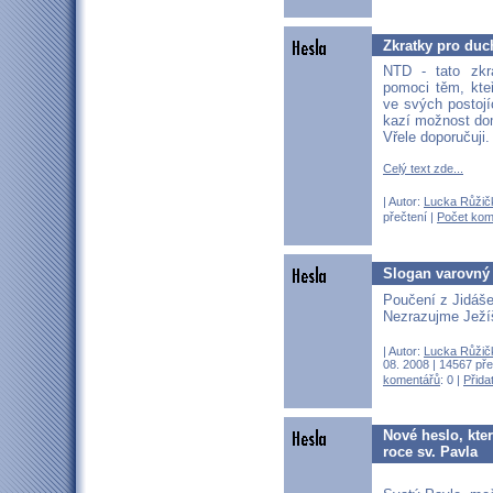
Zkratky pro duc
NTD - tato zk
pomoci těm, kteř
ve svých postoj
kazí možnost dom
Vřele doporučuji.
Celý text zde...
| Autor:
Lucka Růžič
přečtení |
Počet kom
Slogan varovný
Poučení z Jidáše
Nezrazujme Ježí
| Autor:
Lucka Růžič
08. 2008 | 14567 pře
komentářů
: 0 |
Přida
Nové heslo, kter
roce sv. Pavla