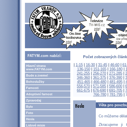
FATYM.com nabízí:
Počet zobrazených článk
|
1-15
|
16-30
|
31-45
|
46-60
|
61
Hlavní strana
136-150
|
151-165
|
166-180
|
www.FATYM.com
241-255
|
256-270
|
271-285
|
Bude a zveme!
346-360
|
361-375
|
376-390
|
451-465
|
466-480
|
481-495
|
Bohoslužby
556-570
|
571-585
|
586-600
|
Farnosti
661-675
|
676-690
|
691-705
|
Adoptivní farnost
766-780
|
781-795
|
Zpravodaj
Věta pro povzb
Bylo
Foto
Co můžeme děla
Hesla
Zkracujeme ji 
Lidové misie