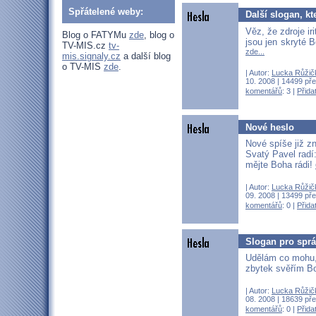
Spřátelené weby:
Další slogan, kt
Věz, že zdroje iri
Blog o FATYMu
zde
, blog o
jsou jen skryté 
TV-MIS.cz
tv-
zde...
mis.signaly.cz
a další blog
o TV-MIS
zde
.
| Autor:
Lucka Růžič
10. 2008 | 14499 pře
komentářů
: 3 |
Přida
Nové heslo
Nové spíše již z
Svatý Pavel radí
mějte Boha rádi!
| Autor:
Lucka Růžič
09. 2008 | 13499 pře
komentářů
: 0 |
Přida
Slogan pro sprá
Udělám co mohu
zbytek svěřím B
| Autor:
Lucka Růžič
08. 2008 | 18639 pře
komentářů
: 0 |
Přida