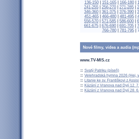
136-150
|
151-165
|
166-180
|
241-255
|
256-270
|
271-285
|
346-360
|
361-375
|
376-390
|
451-465
|
466-480
|
481-495
|
556-570
|
571-585
|
586-600
|
661-675
|
676-690
|
691-705
|
766-780
|
781-795
|
Nové filmy, videa a audia (mp
www.TV-MIS.cz
::
Svatý Patriku (píseň)
::
Velehradská hymna 2026 (Hej, v
::
Litanie ke sv. Františkovi z Assisi
::
Kázání z Vranova nad Dyjí 12. 7
::
Kázání z Vranova nad Dyjí 28. 6