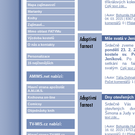
tříkrálových kol
Mapa zajímavostí
Celý text zde...
Marianky
| Autor:
Bohumila Hu
Knihy
04. 03. 2015 | 8367 
komentářů
: 0 |
Přida
Zajímavé...
Mimo oblast FATYMu
Mše svatá v Jen
Výzdoba kostelů
O nás a kontakty
Srdečně zveme
pondělí 23. 2. 
kostele sv. 
Personalizace
Jeníkově.
Po m
15 nejčtenějších
setkání na f
svatým.
Celý text 
AMIMS.net nabízí:
| Autor:
Táňa Dohnal
Počet komentářů
: 1 
Hlavní strana apoštolát
A.M.I.M.S.
Dny otevřených 
Knihovna on-line
Srdečně Vás
Comicsy
otevřených dv
Objednávky knih
Šimona a Judy v
text zde...
TV-MIS.cz nabízí:
| Autor:
Bohumila Hu
16. 02. 2015 | 6753 
komentářů
: 0 |
Přida
Hlavní strana TV-MIS.cz