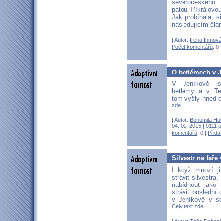
severočeského
pátou Tříkrálovou
Jak probíhala, s
následujícím člá
| Autor:
Irena Ihmov
Počet komentářů
: 0 
O betlémech v J
V Jeníkově js
betlémy a v Te
tom vyšly hned 
zde...
| Autor:
Bohumila Hu
04. 01. 2015 | 9111 
komentářů
: 0 |
Přida
Silvestr na faře
I když mnozí ji
strávit silvestra
nabídnout jako
strávit poslední
v Jeníkově v s
Celý text zde...
| Autor:
Táňa Dohnal