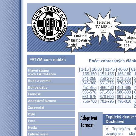
FATYM.com nabízí:
Počet zobrazených článk
|
1-15
|
16-30
|
31-45
|
46-60
|
61
Hlavní strana
136-150
|
151-165
|
166-180
|
www.FATYM.com
241-255
|
256-270
|
271-285
|
Bude a zveme!
346-360
|
361-375
|
376-390
|
451-465
|
466-480
|
481-495
|
Bohoslužby
556-570
|
571-585
|
586-600
|
Farnosti
661-675
|
676-690
|
691-705
|
Adoptivní farnost
766-780
|
781-795
|
796-810
|
Zpravodaj
Bylo
Teplický deník: 
Foto
Duchcově
Hesla
V Teplickém d
uveřejněn čl
Lidové misie