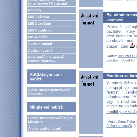
(internetová TV zdarma)
Novinky
Byl ukraden meč
MIS 1 zábava
Jeníkově
MIS 2 vzdělání
Policisté pát
MIS 3 publicist.
pachateli, kter
před kostelem s
MIS 4 lokální
Jeníkově meč
Audia hudební
stažení zde!
Audia mluvená
| Autor:
Bohumila Hu
Naše další internetové
přečtení |
Počet kom
televize zdarma...
ABCD.fatym.com
Modlitba za far
nabízí:
V tomto článku
se spojit ve sp
Hlavní strana vyhledávače
farnost Jení
Abeceda
adoptovanou F
Dyjí. K modlitbě
ať jste na jakémk
Milujte se! nabízí:
modlitby ke staž
Hlavní strana webu časopisu
| Autor:
Dana Tichá
|
Milujte se!
Počet komentářů
: 0 
Archiv vyšlých čísel