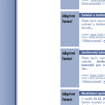
Počet komentářů
: 0 
Setkání u betlé
Ráda bych pozva
setkání u betlé
text zde...
| Autor:
Dana Tichá
|
2014 | 8268 přečtení
|
Přidat komentář
|
Jeníkovský kale
Ráda bych vám
nabídla
Jení
kalendář pro r
zde...
| Autor:
Dana Tichá
|
2014 | 9021 přečtení
|
Přidat komentář
|
Modlitební spol
V neděli
21.12. 
farním kostele s