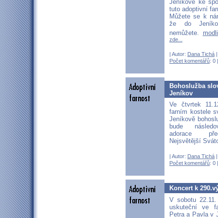
Jeníkově ke spo
tuto adoptivní far
Můžete se k nám 
že do Jeníko
nemůžete.
modl
zde...
| Autor:
Dana Tichá
|
Počet komentářů
: 0 
Bohoslužba slov
Jeníkov
Ve čtvrtek 11.
farním kostele s
Jeníkově bohosl
bude následo
adorace pře
Nejsvětější Svát
| Autor:
Dana Tichá
|
Počet komentářů
: 0 
Koncert k 290.v
V sobotu 22.11.
uskuteční ve f
Petra a Pavla v