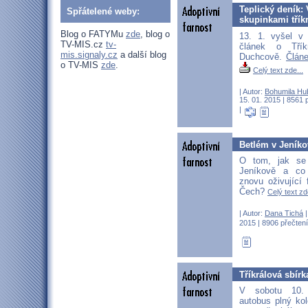
Teplický deník:
Spřátelené weby:
skupinkami třík
Blog o FATYMu
zde
, blog o
13. 1. vyšel v
TV-MIS.cz
tv-
článek o Třík
mis.signaly.cz
a další blog
Duchcově.
Článe
o TV-MIS
zde
.
Celý text zde...
| Autor:
Bohumila Hu
15. 01. 2015 | 8561 
|
Betlém v Jeníko
O tom, jak se
Jeníkově a co 
znovu oživující 
Čech?
Celý text zd
| Autor:
Dana Tichá
|
2015 | 8906 přečtení
Tříkrálová sbír
V sobotu 10.
autobus plný kol