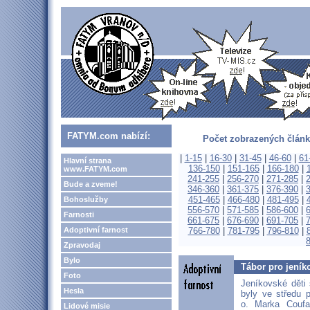
FATYM.com nabízí:
Počet zobrazených článk
|
1-15
|
16-30
|
31-45
|
46-60
|
61
Hlavní strana
136-150
|
151-165
|
166-180
|
www.FATYM.com
241-255
|
256-270
|
271-285
|
Bude a zveme!
346-360
|
361-375
|
376-390
|
451-465
|
466-480
|
481-495
|
Bohoslužby
556-570
|
571-585
|
586-600
|
Farnosti
661-675
|
676-690
|
691-705
|
Adoptivní farnost
766-780
|
781-795
|
796-810
|
Zpravodaj
Bylo
Tábor pro jeníko
Foto
Jeníkovské děti
Hesla
byly ve středu 
o. Marka Coufa
Lidové misie