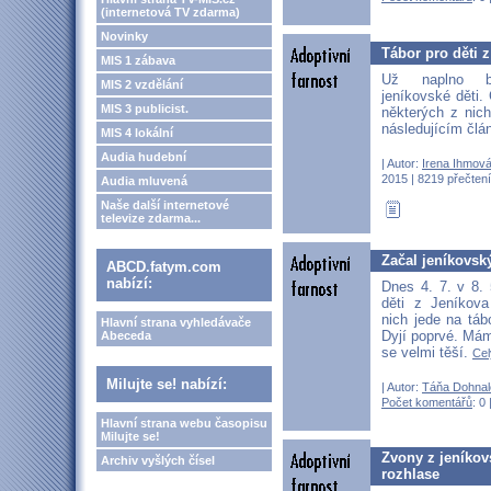
(internetová TV zdarma)
Novinky
Tábor pro děti z
MIS 1 zábava
Už naplno b
MIS 2 vzdělání
jeníkovské děti. 
MIS 3 publicist.
některých z nic
následujícím člá
MIS 4 lokální
Audia hudební
| Autor:
Irena Ihmov
2015 | 8219 přečtení
Audia mluvená
Naše další internetové
televize zdarma...
Začal jeníkovsk
ABCD.fatym.com
nabízí:
Dnes 4. 7. v 8. 
děti z Jeníkov
nich jede na tá
Hlavní strana vyhledávače
Dyjí poprvé. Má
Abeceda
se velmi těší.
Cel
Milujte se! nabízí:
| Autor:
Táňa Dohnal
Počet komentářů
: 0 
Hlavní strana webu časopisu
Milujte se!
Zvony z jeníkov
Archiv vyšlých čísel
rozhlase