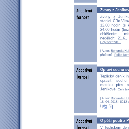
Zvony z Jeníko
Zvony z Jeník
stanici ČRo-Vlta
12.00 hodin (s
24.00 hodin (be
ohlášením mí
nedělích: 21.6.,
Celý text zde...
| Autor:
Bohumila Hu
přečtení |
Počet kom
Opraví sochu sv
Teplický deník i
opravit sochu
mostku přes p
Jeníkově.
Celý tex
| Autor:
Bohumila Hu
18. 04. 2015 | 8212 
|
O pěší pouti z 
V Teplickém den