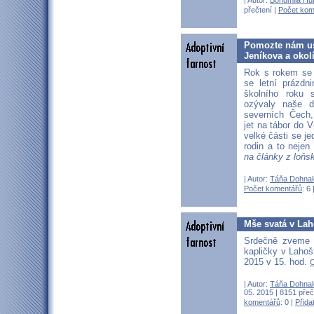
přečtení |
Počet kom
Pomozte nám usk
Jeníkova a okolí
Rok s rokem se 
se letní prázdn
školního roku
ozývaly naše 
severních Čech
jet na tábor do 
velké části se j
rodin a to nejen
na články z loňs
| Autor:
Táňa Dohnal
Počet komentářů
: 6 
Mše svatá v Lah
Srdečně zveme 
kapličky v Lahošt
2015 v 15. hod.
C
| Autor:
Táňa Dohnal
05. 2015 | 8151 přeč
komentářů
: 0 |
Přida