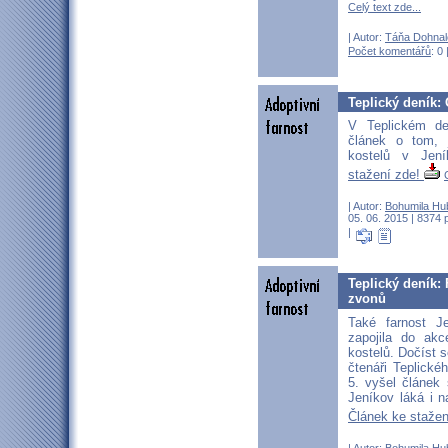
Celý text zde...
| Autor:
Táňa Dohnal
Počet komentářů
: 0 
Teplický deník:
V Teplickém de
článek o tom, 
kostelů v Jen
stažení zde!
| Autor:
Bohumila Hu
05. 06. 2015 | 8374 
|
Teplický deník: 
zvonů
Také farnost J
zapojila do a
kostelů. Dočíst 
čtenáři Teplické
5. vyšel článek
Jeníkov láká i n
Článek ke staže
| Autor:
Bohumila Hu