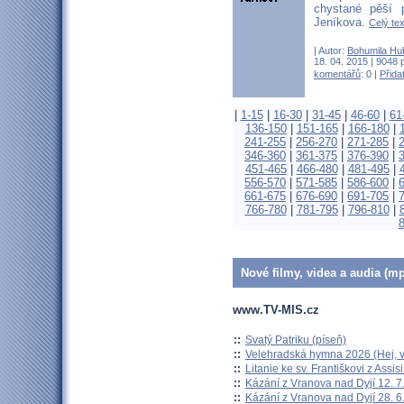
chystané pěší 
Jeníkova.
Celý tex
| Autor:
Bohumila Hu
18. 04. 2015 | 9048 
komentářů
: 0 |
Přida
|
1-15
|
16-30
|
31-45
|
46-60
|
61
136-150
|
151-165
|
166-180
|
241-255
|
256-270
|
271-285
|
346-360
|
361-375
|
376-390
|
451-465
|
466-480
|
481-495
|
556-570
|
571-585
|
586-600
|
661-675
|
676-690
|
691-705
|
766-780
|
781-795
|
796-810
|
Nové filmy, videa a audia (mp
www.TV-MIS.cz
::
Svatý Patriku (píseň)
::
Velehradská hymna 2026 (Hej, v
::
Litanie ke sv. Františkovi z Assisi
::
Kázání z Vranova nad Dyjí 12. 7
::
Kázání z Vranova nad Dyjí 28. 6