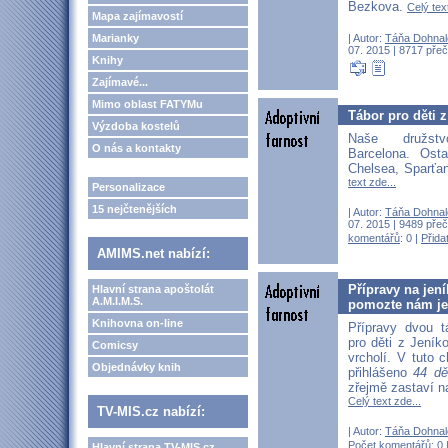
Bezkova.
Celý tex
Mapa zajímavostí
| Autor:
Táňa Dohnal
Marianky
07. 2015 | 8717 přeč
Knihy
Zajímavé...
Mimo oblast FATYMu
Tábor pro děti z
Výzdoba kostelů
Naše družs
O nás a kontakty
Barcelona. Osta
Chelsea, Sparťan
text zde...
Personalizace
15 nejčtenějších
| Autor:
Táňa Dohnal
07. 2015 | 9489 přeč
komentářů
: 0 |
Přida
AMIMS.net nabízí:
Přípravy na jen
Hlavní strana apoštolát
A.M.I.M.S.
pomozte nám je 
Knihovna on-line
Přípravy dvou t
pro děti z Jeník
Comicsy
vrcholí. V tuto 
Objednávky knih
přihlášeno
44 dě
zřejmě zastaví n
Celý text zde...
TV-MIS.cz nabízí:
| Autor:
Táňa Dohnal
Počet komentářů
: 0 
Hlavní strana TV-MIS.cz