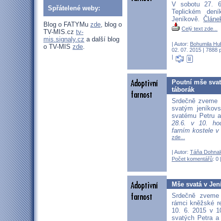
V sobotu 27. 6
Spřátelené weby:
Teplickém den
Jeníkově.
Článe
Blog o FATYMu
zde
, blog o
Celý text zde...
TV-MIS.cz
tv-
mis.signaly.cz
a další blog
| Autor:
Bohumila Hu
o TV-MIS
zde
.
02. 07. 2015 | 7888 
|
Poutní mše svatá
táborák
Srdečně zveme 
svatým jeníkov
svatému Petru a
28.6. v 10. h
farním kostele v
zde...
| Autor:
Táňa Dohnal
Počet komentářů
: 0 
Mše svatá v Jen
Srdečně zveme
rámci kněžské r
10. 6. 2015 v 1
svatých Petra a