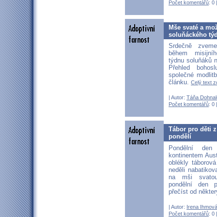
Počet komentářů
: 0 
Mše svaté a mo
soluňáckého tý
Srdečně zvem
během misijní
týdnu soluňáků n
Přehled bohos
společné modlit
článku.
Celý text z
| Autor:
Táňa Dohnal
Počet komentářů
: 0 
Tábor pro děti z
pondělí
Pondělní den
kontinentem Aust
oblékly táborová
neděli nabatikova
na mši svato
pondělní den p
přečíst od někte
| Autor:
Irena Ihmov
Počet komentářů
: 0 