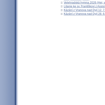
::
Velehradská hymna 2026 (Hej, v
::
Litanie ke sv. Františkovi z Assisi
::
Kázání z Vranova nad Dyjí 12. 7
::
Kázání z Vranova nad Dyjí 28. 6