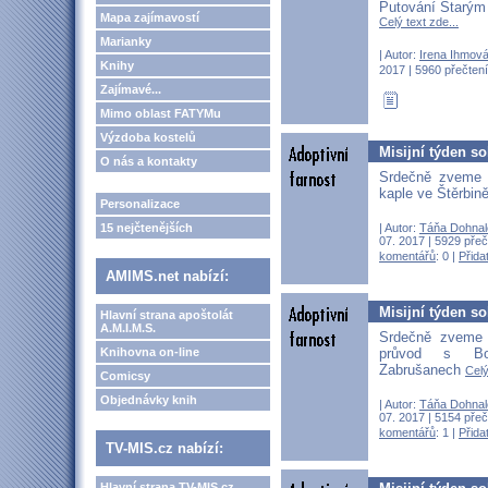
Putování Starým
Mapa zajímavostí
Celý text zde...
Marianky
| Autor:
Irena Ihmov
Knihy
2017 | 5960 přečtení
Zajímavé...
Mimo oblast FATYMu
Výzdoba kostelů
Misijní týden s
O nás a kontakty
Srdečně zveme 
kaple ve Štěrbin
Personalizace
15 nejčtenějších
| Autor:
Táňa Dohnal
07. 2017 | 5929 přeč
komentářů
: 0 |
Přida
AMIMS.net nabízí:
Misijní týden s
Hlavní strana apoštolát
A.M.I.M.S.
Srdečně zveme
Knihovna on-line
průvod s B
Zabrušanech
Celý
Comicsy
Objednávky knih
| Autor:
Táňa Dohnal
07. 2017 | 5154 přeč
komentářů
: 1 |
Přida
TV-MIS.cz nabízí:
Hlavní strana TV-MIS.cz