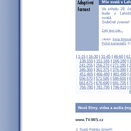
Mše svatá v Lah
Ve středu 28. č
bude v Lahoš
svatá.
Srdečně zveme!
Celý text zde...
| Autor:
Irena Ihmov
Počet komentářů
: 0 
|
1-15
|
16-30
|
31-45
|
46-60
|
61
136-150
|
151-165
|
166-180
|
241-255
|
256-270
|
271-285
|
346-360
|
361-375
|
376-390
|
451-465
|
466-480
|
481-495
|
556-570
|
571-585
|
586-600
|
661-675
|
676-690
|
691-705
|
766-780
|
781-795
|
796-810
|
Nové filmy, videa a audia (mp
www.TV-MIS.cz
::
Svatý Patriku (píseň)