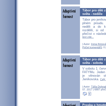
Tábor pro děti 
světa - neděle
Tábor pro jeníkov
plném proudu. 
neděli a do k
rozdělili, si o
přečíst v násled
text zde...
| Autor:
Irena Ihmov
Počet komentářů
: 0 
Tábor pro děti 
světa - sobota
V sobotu 1. červ
FATYMu. Jeden 
je věnován s
Jeníkovska.
Celý 
| Autor:
Táňa Dohnal
07. 2017 | 6887 přeč
Prosba o hmotný