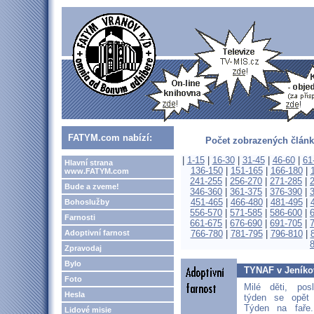
FATYM.com nabízí:
Počet zobrazených článk
|
1-15
|
16-30
|
31-45
|
46-60
|
61
Hlavní strana
136-150
|
151-165
|
166-180
|
www.FATYM.com
241-255
|
256-270
|
271-285
|
Bude a zveme!
346-360
|
361-375
|
376-390
|
451-465
|
466-480
|
481-495
|
Bohoslužby
556-570
|
571-585
|
586-600
|
Farnosti
661-675
|
676-690
|
691-705
|
Adoptivní farnost
766-780
|
781-795
|
796-810
|
Zpravodaj
Bylo
TYNAF v Jeníko
Foto
Milé děti, pos
Hesla
týden se opět
Týden na faře
Lidové misie