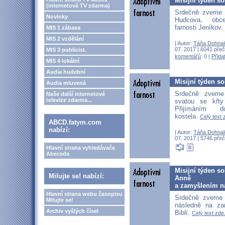
Misijní týden s
(internetová TV zdarma)
Srdečně zveme 
Novinky
Hudcova, obc
farnosti Jeníkov.
MIS 1 zábava
MIS 2 vzdělání
| Autor:
Táňa Dohnal
07. 2017 | 6041 přeč
MIS 3 publicist.
komentářů
: 0 |
Přida
MIS 4 lokální
Audia hudební
Misijní týden s
Audia mluvená
Srdečně zveme
Naše další internetové
televize zdarma...
svatou se křt
Přijímáním d
kostela.
Celý text 
ABCD.fatym.com
nabízí:
| Autor:
Táňa Dohnal
07. 2017 | 5746 přeč
Hlavní strana vyhledávače
Abeceda
Misijní týden s
Milujte se! nabízí:
Anně
a zamyšlením n
Hlavní strana webu časopisu
Srdečně zveme
Milujte se!
následně na z
Archiv vyšlých čísel
Biblí.
Celý text zde.