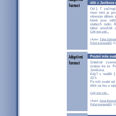
děti z Jeníkova 
Od 1. 7. začína
mezi nimi je prv
věnován dětem z
které jsou vět
slabých rodin. 
tábor umožnili 
Celý text zde...
| Autor:
Táňa Dohnal
Počet komentářů
: 0 
Poutní mše svat
Srdečně zvem
svatou ke sv. Pe
Jeníkova.
Kdy? v neděli 2
10 h
Po mši svaté od 
těšit na hru s n
Celý text zde...
| Autor:
Irena Ihmov
Počet komentářů
: 0 