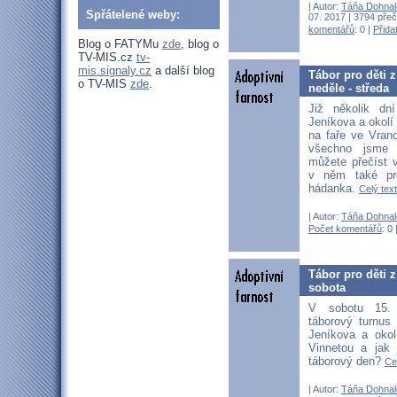
| Autor:
Táňa Dohnal
Spřátelené weby:
07. 2017 | 3794 přeč
komentářů
: 0 |
Přida
Blog o FATYMu
zde
, blog o
TV-MIS.cz
tv-
mis.signaly.cz
a další blog
Tábor pro děti z
o TV-MIS
zde
.
neděle - středa
Již několik dní
Jeníkova a okolí
na faře ve Vran
všechno jsme j
můžete přečíst 
v něm také pr
hádanka.
Celý text
| Autor:
Táňa Dohnal
Počet komentářů
: 0 
Tábor pro děti z
sobota
V sobotu 15.
táborový turnus
Jeníkova a okol
Vinnetou a jak 
táborový den?
Cel
| Autor:
Táňa Dohnal