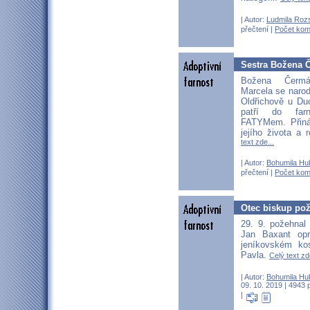
| Autor:
Ludmila Roz
přečtení |
Počet kom
Sestra Božena 
Božena Čermá
Marcela se narod
Oldřichově u Du
patří do farn
FATYMem. Přiná
jejího života a 
text zde...
| Autor:
Bohumila Hu
přečtení |
Počet kom
Otec biskup pož
29. 9. požehnal 
Jan Baxant op
jeníkovském ko
Pavla.
Celý text zd
| Autor:
Bohumila Hu
09. 10. 2019 | 4943 
|