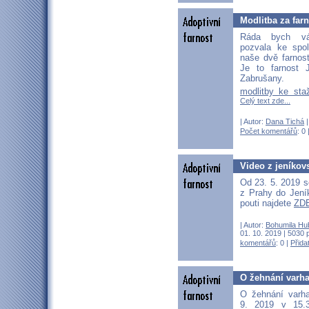
Modlitba za far
Ráda bych vá
pozvala ke spo
naše dvě farnos
Je to farnost 
Zabrušany.
modlitby ke sta
Celý text zde...
| Autor:
Dana Tichá
|
Počet komentářů
: 0 
Video z jeníkov
Od 23. 5. 2019 s
z Prahy do Jení
pouti najdete
ZD
| Autor:
Bohumila Hu
01. 10. 2019 | 5030 
komentářů
: 0 |
Přida
O žehnání varha
O žehnání varha
9. 2019 v 15.