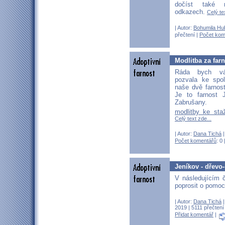
dočíst také n
odkazech.
Celý te
| Autor:
Bohumila Hu
přečtení |
Počet kom
Modlitba za far
Ráda bych vá
pozvala ke spo
naše dvě farnos
Je to farnost 
Zabrušany.
modlitby ke sta
Celý text zde...
| Autor:
Dana Tichá
|
Počet komentářů
: 0 
Jeníkov - dřevo-
V následujícím 
poprosit o pomo
| Autor:
Dana Tichá
|
2019 | 5111 přečtení
Přidat komentář
|