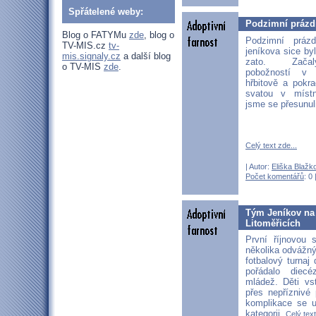
Spřátelené weby:
Podzimní prázdn
Blog o FATYMu
zde
, blog o
Podzimní práz
TV-MIS.cz
tv-
jeníkova sice byl
mis.signaly.cz
a další blog
zato. Začal
o TV-MIS
zde
.
pobožností v
hřbitově a pokr
svatou v míst
jsme se přesunuli
Celý text zde...
| Autor:
Eliška Blažk
Počet komentářů
: 0 
Tým Jeníkov na 
Litoměřicích
První říjnovou
několika odvážný
fotbalový turnaj 
pořádalo diec
mládež. Děti vs
přes nepříznivé
komplikace se u
kategorii.
Celý text