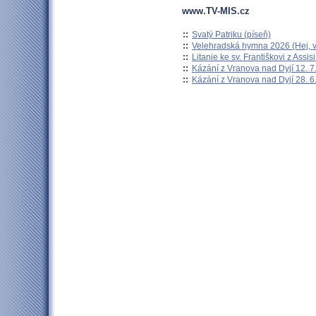
www.TV-MIS.cz
::
Svatý Patriku (píseň)
::
Velehradská hymna 2026 (Hej, v
::
Litanie ke sv. Františkovi z Assisi
::
Kázání z Vranova nad Dyjí 12. 7
::
Kázání z Vranova nad Dyjí 28. 6