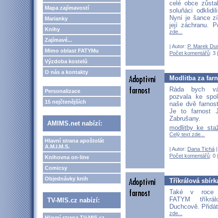
celé obce zůsta
Mapa zajímavostí
soluňáci odklidi
Nyní je šance z
Marianky
její záchranu.
Knihy
zde...
Zajímavé...
| Autor:
P. Marek Du
Mimo oblast FATYMu
Počet komentářů
: 3 
Výzdoba kostelů
O nás a kontakty
Modlitba za far
Ráda bych vá
Personalizace
pozvala ke spo
15 nejčtenějších
naše dvě farnos
Je to farnost 
Zabrušany.
AMIMS.net nabízí:
modlitby ke sta
Celý text zde...
Hlavní strana apoštolát
A.M.I.M.S.
| Autor:
Dana Tichá
|
Počet komentářů
: 0 
Knihovna on-line
Comicsy
Objednávky knih
Tříkrálová sbír
Také v roce 
FATYM tříkrá
TV-MIS.cz nabízí:
Duchcově. Přidá
zde...
Hlavní strana TV-MIS.cz