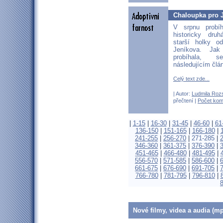
Chaloupka pro J
V srpnu probíh
historicky dru
starší holky o
Jeníkova. Jak
probíhala, 
následujícím člá
Celý text zde...
| Autor:
Ludmila Roz
přečtení |
Počet kom
|
1-15
|
16-30
|
31-45
|
46-60
|
61
136-150
|
151-165
|
166-180
|
241-255
|
256-270
|
271-285
|
346-360
|
361-375
|
376-390
|
451-465
|
466-480
|
481-495
|
556-570
|
571-585
|
586-600
|
661-675
|
676-690
|
691-705
|
766-780
|
781-795
|
796-810
|
Nové filmy, videa a audia (mp