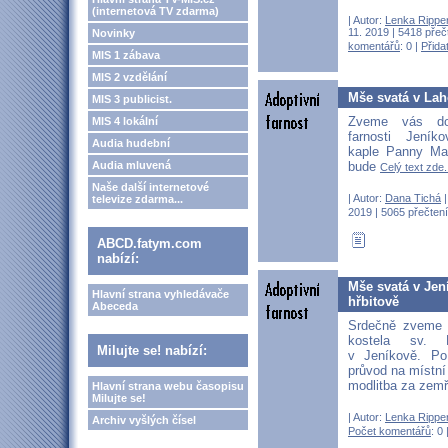
(internetová TV zdarma)
| Autor:
Lenka Rippe
11. 2019 | 5418 přeč
Novinky
komentářů
: 0 |
Přida
MIS 1 zábava
MIS 2 vzdělání
Mše svatá v Lah
MIS 3 publicist.
Zveme vás do
MIS 4 lokální
farnosti Jeník
Audia hudební
kaple Panny Mar
bude
Audia mluvená
Celý text zde.
Naše další internetové
| Autor:
Dana Tichá
|
televize zdarma...
2019 | 5065 přečtení
ABCD.fatym.com
nabízí:
Mše svatá v Jen
Hlavní strana vyhledávače
hřbitově
Abeceda
Srdečně zveme 
kostela sv. 
Milujte se! nabízí:
v Jeníkově. P
průvod na místní
modlitba za zemř
Hlavní strana webu časopisu
Milujte se!
| Autor:
Lenka Rippe
Archiv vyšlých čísel
Počet komentářů
: 0 