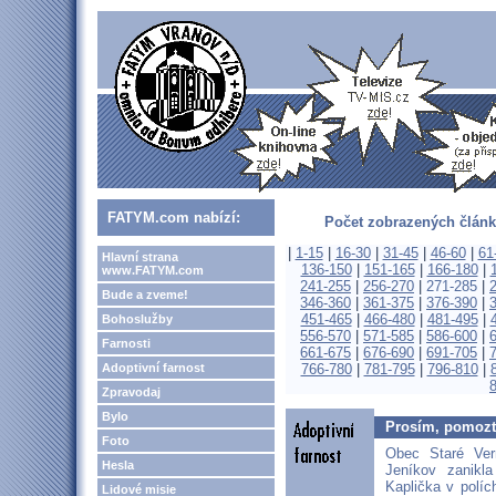
FATYM.com nabízí:
Počet zobrazených článk
|
1-15
|
16-30
|
31-45
|
46-60
|
61
Hlavní strana
136-150
|
151-165
|
166-180
|
www.FATYM.com
241-255
|
256-270
|
271-285
|
Bude a zveme!
346-360
|
361-375
|
376-390
|
451-465
|
466-480
|
481-495
|
Bohoslužby
556-570
|
571-585
|
586-600
|
Farnosti
661-675
|
676-690
|
691-705
|
Adoptivní farnost
766-780
|
781-795
|
796-810
|
Zpravodaj
Bylo
Prosím, pomozt
Foto
Obec Staré Vern
Hesla
Jeníkov zanikla
Kaplička v políc
Lidové misie