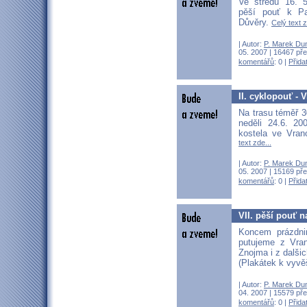
Ve středu 16. 
pěší pouť k P
Důvěry.
Celý text z
| Autor:
P. Marek Du
05. 2007 | 16467 pře
komentářů
: 0 |
Přida
II. cyklopouť - 
Na trasu téměř 
neděli 24.6. 2
kostela ve Vran
text zde...
| Autor:
P. Marek Du
05. 2007 | 15169 pře
komentářů
: 0 |
Přida
VII. pěší pouť 
Koncem prázdni
putujeme z Vra
Znojma i z dalši
(Plakátek k vyvě
| Autor:
P. Marek Du
04. 2007 | 15579 pře
komentářů
: 0 |
Přida