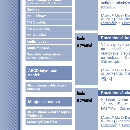
setkání mláde
(internetová TV zdarma)
text zde...
Novinky
| Autor:
P. Marek Du
MIS 1 zábava
08. 2007 | 13540 pře
MIS 2 vzdělání
komentářů
: 0 |
Přida
MIS 3 publicist.
MIS 4 lokální
Prázdninové bo
Audia hudební
Všechny zveme 
Audia mluvená
na pondělní 
vranovské přehr
Naše další internetové
na restauraci Št
televize zdarma...
Celý text zde...
ABCD.fatym.com
| Autor:
P. Marek Du
07. 2007 | 6283 přeč
nabízí:
Hlavní strana vyhledávače
Abeceda
Prázdninová cha
Srdečně zveme 
Milujte se! nabízí:
12 do 15 let
FATYMem
Celý te
Hlavní strana webu časopisu
Milujte se!
| Autor:
P. Marek Du
05. 2007 | 7722 přeč
Archiv vyšlých čísel
komentářů
: 0 |
Přida