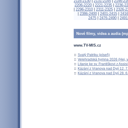
2116-2130
|
2131-2145
|
2146-21
2206-2220
|
2221-2235
|
2236-2
|
2296-2310
|
2311-2325
|
2326-2
|
2386-2400
|
2401-2415
|
2416
2475
|
2476-2490
|
2491
Nové filmy, videa a audia (mp
www.TV-MIS.cz
::
Svatý Patriku (píseň)
::
Velehradská hymna 2026 (Hej, v
::
Litanie ke sv. Františkovi z Assisi
::
Kázání z Vranova nad Dyjí 12. 7
::
Kázání z Vranova nad Dyjí 28. 6