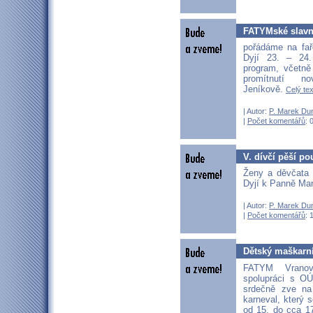
FATYMské slavn
pořádáme na fa
Dyjí 23. – 24.
program, včetně
promítnutí n
Jeníkově.
Celý tex
| Autor:
P. Marek Du
|
Počet komentářů
: 
V. dívčí pěší po
Ženy a děvčata 
Dyjí k Panně Mar
| Autor:
P. Marek Du
|
Počet komentářů
: 
Dětský maškarní
FATYM Vrano
spolupráci s O
srdečně zve na
karneval, který 
od 15. do cca 1