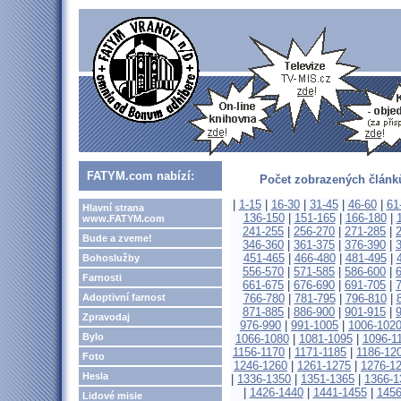
FATYM.com nabízí:
Počet zobrazených článků
|
1-15
|
16-30
|
31-45
|
46-60
|
61
Hlavní strana
136-150
|
151-165
|
166-180
|
www.FATYM.com
241-255
|
256-270
|
271-285
|
Bude a zveme!
346-360
|
361-375
|
376-390
|
451-465
|
466-480
|
481-495
|
Bohoslužby
556-570
|
571-585
|
586-600
|
Farnosti
661-675
|
676-690
|
691-705
|
Adoptivní farnost
766-780
|
781-795
|
796-810
|
871-885
|
886-900
|
901-915
|
Zpravodaj
976-990
|
991-1005
|
1006-102
Bylo
1066-1080
|
1081-1095
|
1096-1
1156-1170
|
1171-1185
|
1186-12
Foto
1246-1260
|
1261-1275
|
1276-1
Hesla
|
1336-1350
|
1351-1365
|
1366-1
|
1426-1440
|
1441-1455
|
1456
Lidové misie