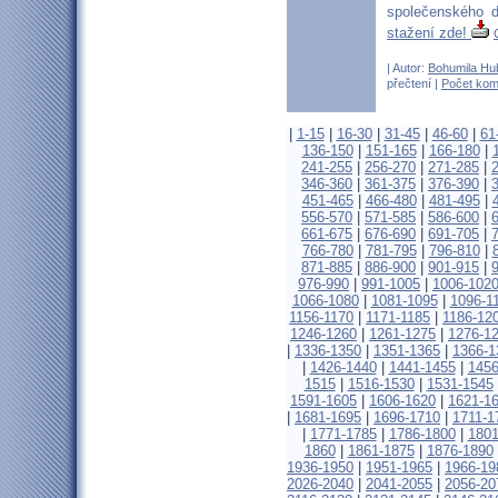
společenského
stažení zde!
| Autor:
Bohumila Hu
přečtení |
Počet kom
|
1-15
|
16-30
|
31-45
|
46-60
|
61
136-150
|
151-165
|
166-180
|
241-255
|
256-270
|
271-285
|
346-360
|
361-375
|
376-390
|
451-465
|
466-480
|
481-495
|
556-570
|
571-585
|
586-600
|
661-675
|
676-690
|
691-705
|
766-780
|
781-795
|
796-810
|
871-885
|
886-900
|
901-915
|
976-990
|
991-1005
|
1006-102
1066-1080
|
1081-1095
|
1096-1
1156-1170
|
1171-1185
|
1186-12
1246-1260
|
1261-1275
|
1276-1
|
1336-1350
|
1351-1365
|
1366-1
|
1426-1440
|
1441-1455
|
1456
1515
|
1516-1530
|
1531-1545
1591-1605
|
1606-1620
|
1621-1
|
1681-1695
|
1696-1710
|
1711-1
|
1771-1785
|
1786-1800
|
1801
1860
|
1861-1875
|
1876-1890
1936-1950
|
1951-1965
|
1966-19
2026-2040
|
2041-2055
|
2056-20