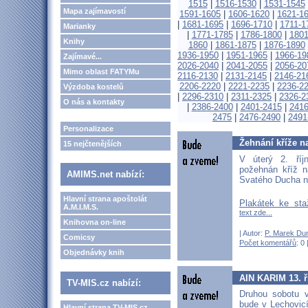
1515
|
1516-1530
|
1531-1545
Mapa zajímavostí
1591-1605
|
1606-1620
|
1621-1
|
1681-1695
|
1696-1710
|
1711-1
Marianky
|
1771-1785
|
1786-1800
|
1801
Knihy
1860
|
1861-1875
|
1876-1890
1936-1950
|
1951-1965
|
1966-19
Zajímavé...
2026-2040
|
2041-2055
|
2056-20
Mimo oblast FATYMu
2116-2130
|
2131-2145
|
2146-21
2206-2220
|
2221-2235
|
2236-2
Výzdoba kostelů
|
2296-2310
|
2311-2325
|
2326-2
O nás a kontakty
|
2386-2400
|
2401-2415
|
2416
2475
|
2476-2490
|
2491
Personalizace
Žehnání kříže n
15 nejčtenějších
V úterý 2. ří
požehnán kříž n
AMIMS.net nabízí:
Svatého Ducha 
Hlavní strana apoštolát
Plakátek ke st
A.M.I.M.S.
text zde...
Knihovna on-line
| Autor:
P. Marek Du
Comicsy
Počet komentářů
: 0 
Objednávky knih
AIN KARIM 13. ř
TV-MIS.cz nabízí:
Druhou sobotu v
bude v Lechovic
Hlavní strana TV-MIS.cz