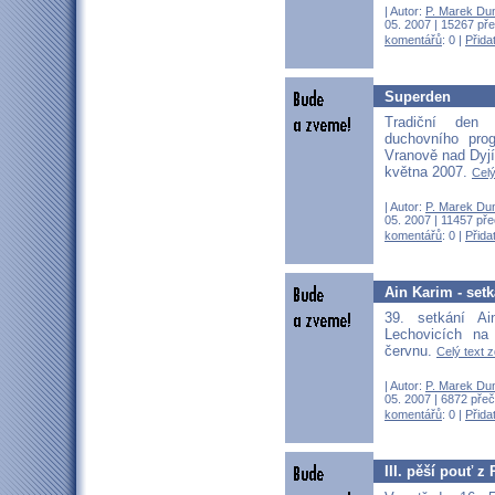
| Autor:
P. Marek Du
05. 2007 | 15267 pře
komentářů
: 0 |
Přida
Superden
Tradiční den
duchovního pro
Vranově nad Dyjí
května 2007.
Celý
| Autor:
P. Marek Du
05. 2007 | 11457 pře
komentářů
: 0 |
Přida
Ain Karim - set
39. setkání A
Lechovicích na
červnu.
Celý text z
| Autor:
P. Marek Du
05. 2007 | 6872 přeč
komentářů
: 0 |
Přida
III. pěší pouť z