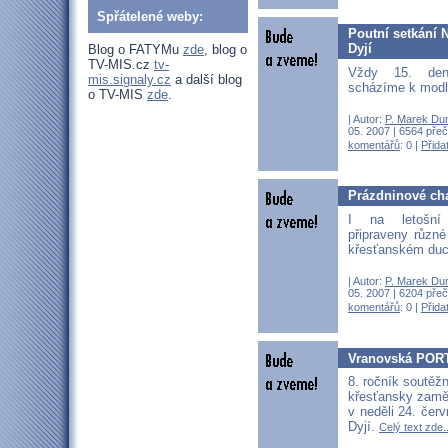
Spřátelené weby:
Poutní setkání
Dyjí
Blog o FATYMu
zde
, blog o
TV-MIS.cz
tv-
Vždy 15. de
mis.signaly.cz
a další blog
scházíme k modl
o TV-MIS
zde
.
| Autor:
P. Marek Du
05. 2007 | 6564 přeč
komentářů
: 0 |
Přida
Prázdninové ch
I na letošní
připraveny různé
křesťanském du
| Autor:
P. Marek Du
05. 2007 | 6204 přeč
komentářů
: 0 |
Přida
Vranovská POR
8. ročník soutěžn
křesťansky zamě
v neděli 24. čer
Dyjí.
Celý text zde..