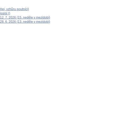
ej, vzhůru poutníci)
ssisi ()
12. 7. 2026 (15. neděle v mezidobí)
28. 6. 2026 (13. neděle v mezidobí)