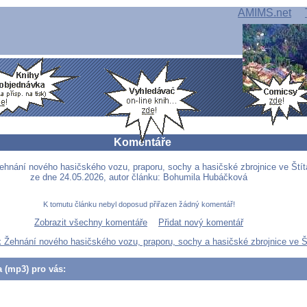
AMIMS.net
Komentáře
ehnání nového hasičského vozu, praporu, sochy a hasičské zbrojnice ve Štít
ze dne 24.05.2026, autor článku: Bohumila Hubáčková
K tomutu článku nebyl doposud přiřazen žádný komentář!
Zobrazit všechny komentáře
Přidat nový komentář
k Žehnání nového hasičského vozu, praporu, sochy a hasičské zbrojnice ve Š
a (mp3) pro vás: