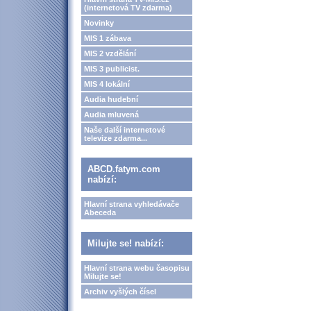
(internetová TV zdarma)
Novinky
MIS 1 zábava
MIS 2 vzdělání
MIS 3 publicist.
MIS 4 lokální
Audia hudební
Audia mluvená
Naše další internetové
televize zdarma...
ABCD.fatym.com
nabízí:
Hlavní strana vyhledávače
Abeceda
Milujte se! nabízí:
Hlavní strana webu časopisu
Milujte se!
Archiv vyšlých čísel