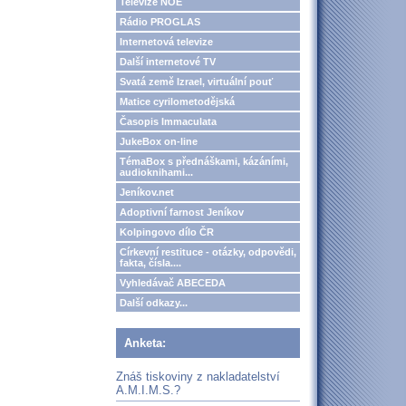
Televize NOE
Rádio PROGLAS
Internetová televize
Další internetové TV
Svatá země Izrael, virtuální pouť
Matice cyrilometodějská
Časopis Immaculata
JukeBox on-line
TémaBox s přednáškami, kázáními,
audioknihami...
Jeníkov.net
Adoptivní farnost Jeníkov
Kolpingovo dílo ČR
Církevní restituce - otázky, odpovědi,
fakta, čísla....
Vyhledávač ABECEDA
Další odkazy...
Anketa:
Znáš tiskoviny z nakladatelství
A.M.I.M.S.?