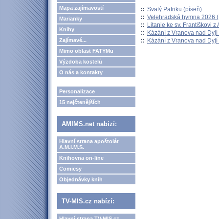
Mapa zajímavostí
::
Svatý Patriku (píseň)
::
Velehradská hymna 2026 (H
Marianky
::
Litanie ke sv. Františkovi z A
Knihy
::
Kázání z Vranova nad Dyjí 
::
Kázání z Vranova nad Dyjí 
Zajímavé...
Mimo oblast FATYMu
Výzdoba kostelů
O nás a kontakty
Personalizace
15 nejčtenějších
AMIMS.net nabízí:
Hlavní strana apoštolát
A.M.I.M.S.
Knihovna on-line
Comicsy
Objednávky knih
TV-MIS.cz nabízí:
Hlavní strana TV-MIS.cz