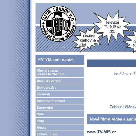
FATYM.com nabízí:
Hlavní strana
ke článku: Ž
www.FATYM.com
Bude a zveme!
Bohoslužby
Farnosti
Adoptivní farnost
Zobrazit článe
Zpravodaj
Bylo
Nové filmy, videa a audi
Foto
Hesla
www.TV-MIS.cz
Lidové misie