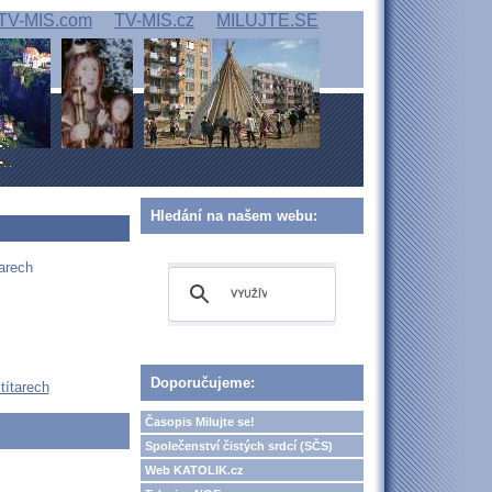
TV-MIS.com
TV-MIS.cz
MILUJTE.SE
Hledání na našem webu:
arech
Doporučujeme:
títarech
Časopis Milujte se!
Společenství čistých srdcí (SČS)
Web KATOLIK.cz